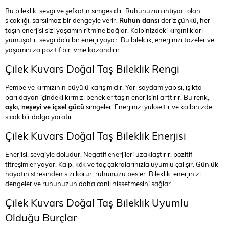
Bu bileklik, sevgi ve şefkatin simgesidir. Ruhunuzun ihtiyacı olan
sıcaklığı, sarsılmaz bir dengeyle verir.
Ruhun dansı
deriz çünkü, her
taşın enerjisi sizi yaşamın ritmine bağlar. Kalbinizdeki kırgınlıkları
yumuşatır, sevgi dolu bir enerji yayar. Bu bileklik, enerjinizi tazeler ve
yaşamınıza pozitif bir ivme kazandırır.
Çilek Kuvars Doğal Taş Bileklik Rengi
Pembe ve kırmızının büyülü karışımıdır. Yarı saydam yapısı, ışıkta
parıldayan içindeki kırmızı benekler taşın enerjisini arttırır. Bu renk,
aşkı, neşeyi ve içsel gücü
simgeler. Enerjinizi yükseltir ve kalbinizde
sıcak bir dalga yaratır.
Çilek Kuvars Doğal Taş Bileklik Enerjisi
Enerjisi, sevgiyle doludur. Negatif enerjileri uzaklaştırır, pozitif
titreşimler yayar. Kalp, kök ve taç çakralarınızla uyumlu çalışır. Günlük
hayatın stresinden sizi korur, ruhunuzu besler. Bileklik, enerjinizi
dengeler ve ruhunuzun daha canlı hissetmesini sağlar.
Çilek Kuvars Doğal Taş Bileklik Uyumlu
Olduğu Burçlar