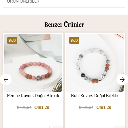
ÜRÜN ÖNERILERI
Benzer Ürünler
%30
%30
Pembe Kuvars Doğal Bileklik
Rutil Kuvars Doğal Bileklik
₺701,84
₺491,29
₺701,84
₺491,29