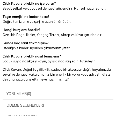
Çilek Kuvars bileklik ne işe yarar?
Sevgi, şefkat ve duygusal dengeyi güçlendirir. Ruhsal huzur sunar.
Taşın enerjisi ne kadar kalıcı?
Doğru temizleme ve şarj ile uzun ömürlüdür.
Hangi burçlara önerilir?
Özellikle Boğa, İkizler, Yengeç, Terazi, Akrep ve Kova için idealdir.
Günde kaç saat takmalıyım?
İstediğiniz kadar, uyurken çıkarmanız yeterli.
Çilek Kuvars bileklik nasıl temizlenir?
Soğuk suyla nazikçe yıkayın, ay ışığında şarj edin, tütsüleyin.
Çilek Kuvars Doğal Taş
Bileklik
, sadece bir aksesuar değil; hayatınızda
sevgi ve dengeyi yakalamanız için enerjik bir yol arkadaşıdır. Şimdi siz
de ruhunuzu dans ettirmeye hazır mısınız?
YORUMLAR
(0)
ÖDEME SEÇENEKLERI