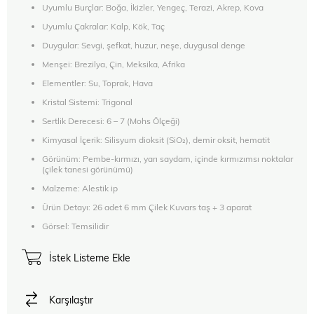
Uyumlu Burçlar: Boğa, İkizler, Yengeç, Terazi, Akrep, Kova
Uyumlu Çakralar: Kalp, Kök, Taç
Duygular: Sevgi, şefkat, huzur, neşe, duygusal denge
Menşei: Brezilya, Çin, Meksika, Afrika
Elementler: Su, Toprak, Hava
Kristal Sistemi: Trigonal
Sertlik Derecesi: 6 – 7 (Mohs Ölçeği)
Kimyasal İçerik: Silisyum dioksit (SiO₂), demir oksit, hematit
Görünüm: Pembe-kırmızı, yarı saydam, içinde kırmızımsı noktalar
(çilek tanesi görünümü)
Malzeme: Alestik ip
Ürün Detayı: 26 adet 6 mm Çilek Kuvars taş + 3 aparat
Görsel: Temsilidir
İstek Listeme Ekle
Karşılaştır