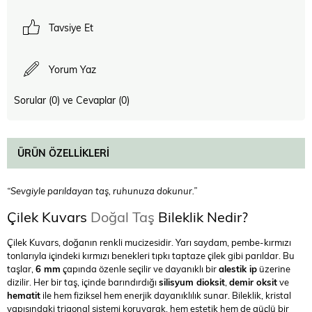
Tavsiye Et
Yorum Yaz
Sorular (0) ve Cevaplar (0)
ÜRÜN ÖZELLIKLERI
“Sevgiyle parıldayan taş, ruhunuza dokunur.”
Çilek Kuvars
Doğal Taş
Bileklik Nedir?
Çilek Kuvars, doğanın renkli mucizesidir. Yarı saydam, pembe-kırmızı
tonlarıyla içindeki kırmızı benekleri tıpkı taptaze çilek gibi parıldar. Bu
taşlar,
6 mm
çapında özenle seçilir ve dayanıklı bir
alestik ip
üzerine
dizilir. Her bir taş, içinde barındırdığı
silisyum dioksit
,
demir oksit
ve
hematit
ile hem fiziksel hem enerjik dayanıklılık sunar. Bileklik, kristal
yapısındaki trigonal sistemi koruyarak, hem estetik hem de güçlü bir