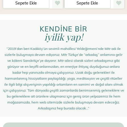
Sepete Ekle
Sepete Ekle
KENDİNE BİR
iyilik yap!
“2019’dan beri Kadıköy’ün sevimli mahallesi Yeldeğirmeni’nde Mitr adı ile
sizlerle buluşmaya devam ediyoruz. Mitr Türkçe’de “arkadaş” anlamına gelir
ve kökeni Sanskritçe’ye dayanır. Mitr ailesi olarak sizleri arkadaşımız gibi
görüyor ve en keyifli anlarınızdan, en enerjiye ihtiyaç duyduğunuz anlara
kadar hep yanınızda olmaya çalışıyoruz. Uzak doğu gelenekleri ile
harmanlanmış hissiyatların paylaşıldığı; yoga, meditasyon ve çeşitli ritüeller
ile ilgili bilgi alışverişinin yapıldığı ortamların en samimi ve doğal olanı olmak
için çalışıyoruz. Tüm dünyada çeşitli zamanlarda benimsenmiş geleneklere ve
bu geleneklere ait ürünlere ulaşmanız için geniş ürün yelpazemiz ile hem
mağazamızda, hem web sitemizde sizlerle buluşmaya devam edeceğiz.
Arkadaşınız hep burada olacak…”