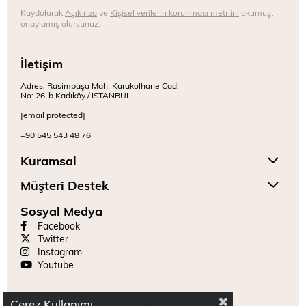
Kaydolarak
Açık rıza
ve
Kişisel verilerin korunması metnini
okumuş,
onaylamış olursunuz.
İletişim
Adres: Rasimpaşa Mah. Karakolhane Cad.
No: 26-b Kadıköy / İSTANBUL
[email protected]
+90 545 543 48 76
Kuramsal
Müşteri Destek
Sosyal Medya
Facebook
Twitter
Instagram
Youtube
Çerez Kullanımı
Copyright © 2024 Mitr. Tüm hakları saklıdır.