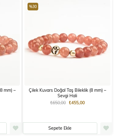
%30
) –
Çilek Kuvars Doğal Taş Bileklik (8 mm) –
Sevgi Hali
₺650,00
₺455,00
Sepete Ekle