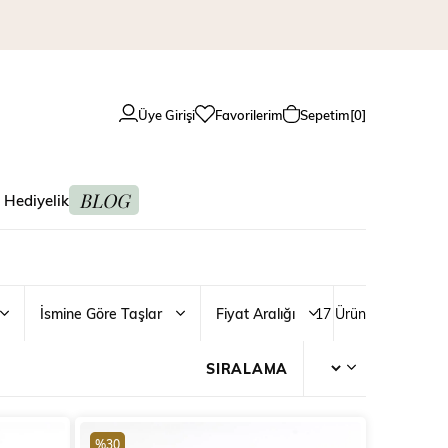
Üye Girişi
Favorilerim
Sepetim
0
BLOG
 Hediyelik
İsmine Göre Taşlar
Fiyat Aralığı
17 Ürün
%30