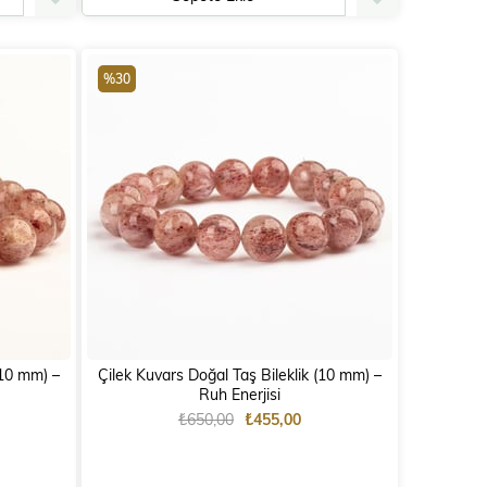
%30
) –
Çilek Kuvars Doğal Taş Bileklik (10 mm) –
Ruh Enerjisi
₺650,00
₺455,00