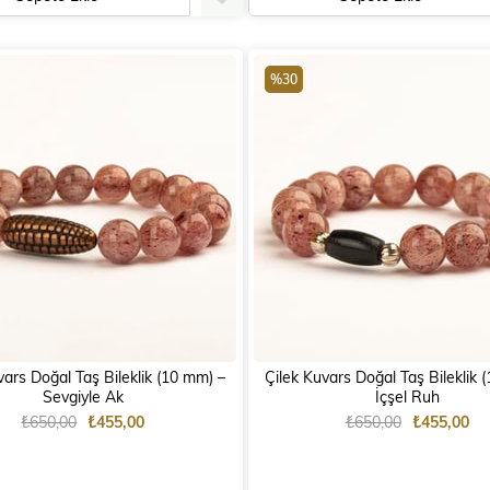
%30
rs Doğal Taş Bileklik (10 mm) –
Çilek Kuvars Doğal Taş Bileklik (10 mm
Sevgiyle Ak
İçşel Ruh
₺650,00
₺455,00
₺650,00
₺455,00