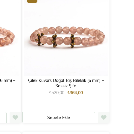
) –
Çilek Kuvars Doğal Taş Bileklik (6 mm) –
Sessiz Şifa
₺520,00
₺364,00
Sepete Ekle