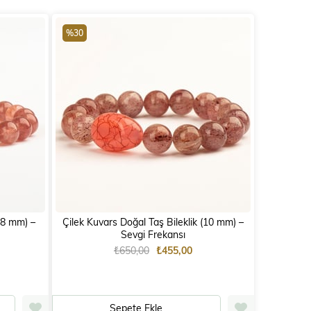
%30
) –
Çilek Kuvars Doğal Taş Bileklik (10 mm) –
Sevgi Frekansı
₺650,00
₺455,00
Sepete Ekle