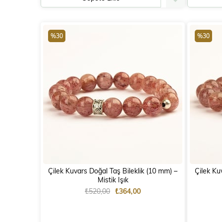
%30
%30
Çilek Kuvars Doğal Taş Bileklik (10 mm) –
Çilek Kuva
Mistik Işık
₺520,00
₺364,00