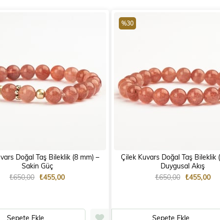
%30
ars Doğal Taş Bileklik (8 mm) –
Çilek Kuvars Doğal Taş Bileklik (8 mm
Sakin Güç
Duygusal Akış
₺650,00
₺455,00
₺650,00
₺455,00
Sepete Ekle
Sepete Ekle