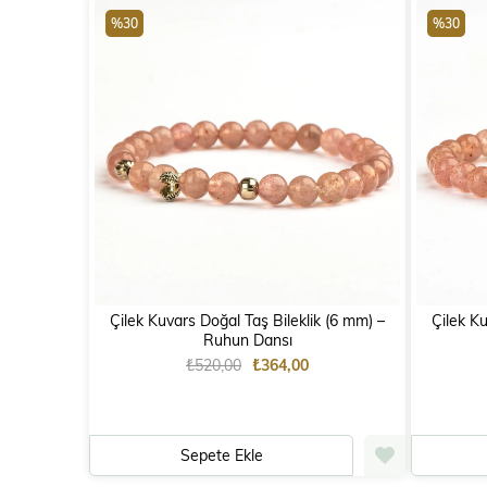
%30
%30
Çilek Kuvars Doğal Taş Bileklik (6 mm) –
Çilek Kuv
Ruhun Dansı
₺520,00
₺364,00
Sepete Ekle