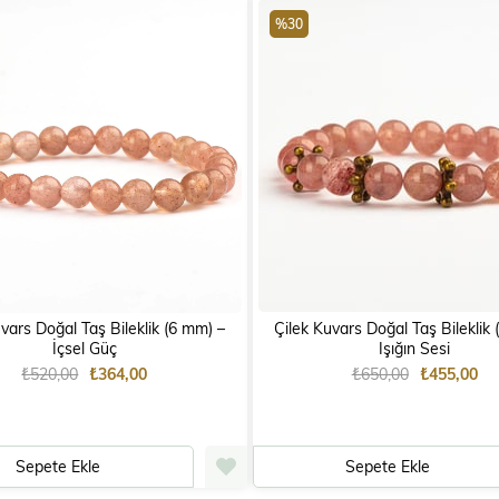
%30
ars Doğal Taş Bileklik (6 mm) –
Çilek Kuvars Doğal Taş Bileklik (8 mm
İçsel Güç
Işığın Sesi
₺520,00
₺364,00
₺650,00
₺455,00
Sepete Ekle
Sepete Ekle