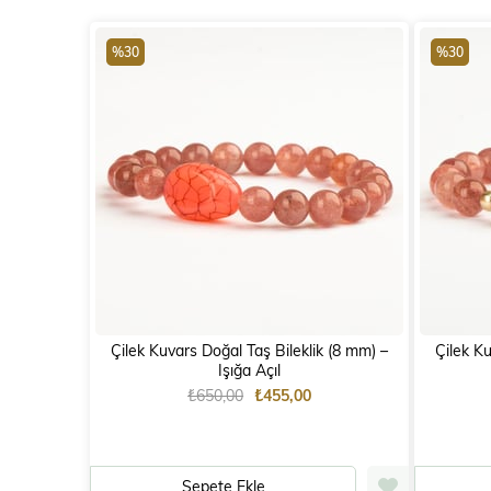
%30
%30
Çilek Kuvars Doğal Taş Bileklik (8 mm) –
Çilek Kuv
Işığa Açıl
₺650,00
₺455,00
Sepete Ekle