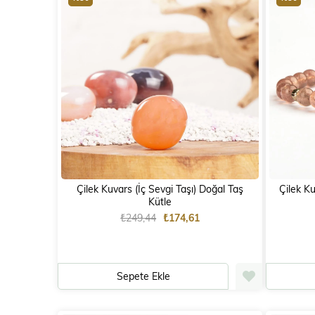
Çilek Kuvars (İç Sevgi Taşı) Doğal Taş
Çilek Kuv
Kütle
₺249,44
₺174,61
Sepete Ekle