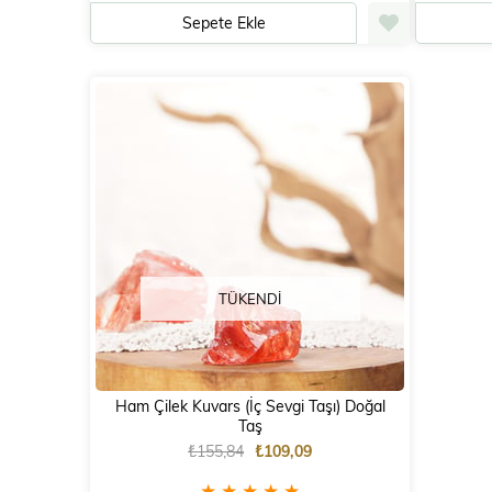
Sepete Ekle
TÜKENDI
Ham Çilek Kuvars (İç Sevgi Taşı) Doğal
Taş
₺155,84
₺109,09
★
★
★
★
★