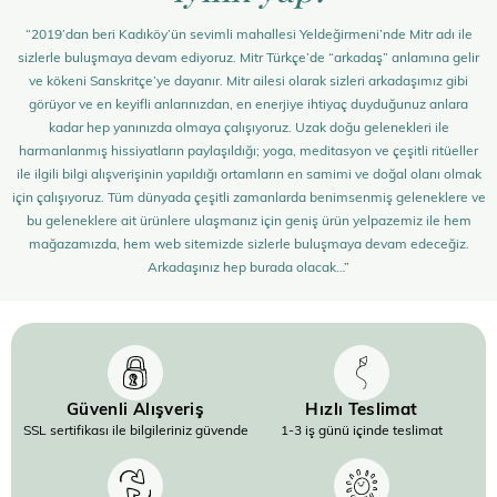
“2019’dan beri Kadıköy’ün sevimli mahallesi Yeldeğirmeni’nde Mitr adı ile
sizlerle buluşmaya devam ediyoruz. Mitr Türkçe’de “arkadaş” anlamına gelir
ve kökeni Sanskritçe’ye dayanır. Mitr ailesi olarak sizleri arkadaşımız gibi
görüyor ve en keyifli anlarınızdan, en enerjiye ihtiyaç duyduğunuz anlara
kadar hep yanınızda olmaya çalışıyoruz. Uzak doğu gelenekleri ile
harmanlanmış hissiyatların paylaşıldığı; yoga, meditasyon ve çeşitli ritüeller
ile ilgili bilgi alışverişinin yapıldığı ortamların en samimi ve doğal olanı olmak
için çalışıyoruz. Tüm dünyada çeşitli zamanlarda benimsenmiş geleneklere ve
bu geleneklere ait ürünlere ulaşmanız için geniş ürün yelpazemiz ile hem
mağazamızda, hem web sitemizde sizlerle buluşmaya devam edeceğiz.
Arkadaşınız hep burada olacak…”
Güvenli Alışveriş
Hızlı Teslimat
SSL sertifikası ile bilgileriniz güvende
1-3 iş günü içinde teslimat