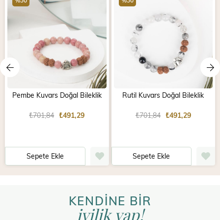
%30
%30
Pembe Kuvars Doğal Bileklik
Rutil Kuvars Doğal Bileklik
₺701,84
₺491,29
₺701,84
₺491,29
Sepete Ekle
Sepete Ekle
KENDİNE BİR
iyilik yap!