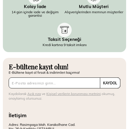
Kolay İade
Mutlu Müşteri
14 gün içinde iade ve değişim
Alışverişlerinden memnun müşteriler
garantisi
Taksit Seçeneği
Kredi kartına 9 taksit imkanı
E-bültene kayıt olun!
E-Bültene kayıt ol fırsat & indirimleri kaçırma!
KAYDOL
Kaydolarak
Açık rıza
ve
Kişisel verilerin korunması metnini
okumuş,
onaylamış olursunuz.
İletişim
Adres: Rasimpaşa Mah. Karakolhane Cad.
No: 26-b Kadıköy / İSTANBUL