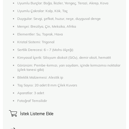
Uyumlu Burçlar: Boğa, İkizler, Yengeç, Terazi, Akrep, Kova
Uyumlu Çakralar: Kalp, Kök, Taç
Duygular: Sevgi, şefkat, huzur, neşe, duygusal denge
Menşei: Brezilya, Çin, Meksika, Afrika
Elementler: Su, Toprak, Hava
Kristal Sistemi: Trigonal
Sertlik Derecesi: 6 – 7 (Mohs ölçeği)
Kimyasal İçerik: Silisyum dioksit (SiO₂), demir oksit, hematit
Görünüm: Pembe-kırmızı, yarı saydam, içinde kırmızımsı noktalar
(çilek tanesi gibi)
Bileklik Malzemesi: Alestik ip
Taş Sayısı: 20 adet 8 mm Çilek Kuvars
Aparatlar: 3 adet
Fotoğraf Temsilidir
İstek Listeme Ekle