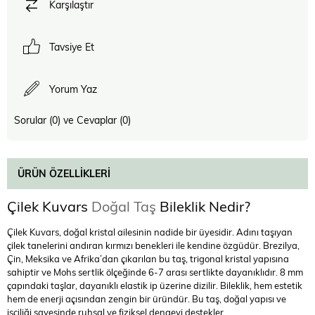
Karşılaştır
Tavsiye Et
Yorum Yaz
Sorular (0) ve Cevaplar (0)
ÜRÜN ÖZELLIKLERI
Çilek Kuvars
Doğal Taş
Bileklik Nedir?
Çilek Kuvars, doğal kristal ailesinin nadide bir üyesidir. Adını taşıyan
çilek tanelerini andıran kırmızı benekleri ile kendine özgüdür. Brezilya,
Çin, Meksika ve Afrika’dan çıkarılan bu taş, trigonal kristal yapısına
sahiptir ve Mohs sertlik ölçeğinde 6-7 arası sertlikte dayanıklıdır. 8 mm
çapındaki taşlar, dayanıklı elastik ip üzerine dizilir. Bileklik, hem estetik
hem de enerji açısından zengin bir üründür. Bu taş, doğal yapısı ve
işçiliği sayesinde ruhsal ve fiziksel dengeyi destekler.