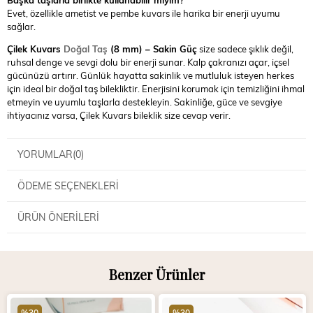
Başka taşlarla birlikte kullanabilir miyim?
Evet, özellikle ametist ve pembe kuvars ile harika bir enerji uyumu
sağlar.
Çilek Kuvars
Doğal Taş
(8 mm) – Sakin Güç
size sadece şıklık değil,
ruhsal denge ve sevgi dolu bir enerji sunar. Kalp çakranızı açar, içsel
gücünüzü artırır. Günlük hayatta sakinlik ve mutluluk isteyen herkes
için ideal bir doğal taş bilekliktir. Enerjisini korumak için temizliğini ihmal
etmeyin ve uyumlu taşlarla destekleyin. Sakinliğe, güce ve sevgiye
ihtiyacınız varsa, Çilek Kuvars bileklik size cevap verir.
YORUMLAR
(0)
ÖDEME SEÇENEKLERI
ÜRÜN ÖNERILERI
Benzer Ürünler