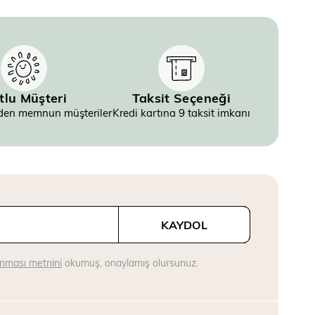
tlu Müşteri
Taksit Seçeneği
inden memnun müşteriler
Kredi kartına 9 taksit imkanı
KAYDOL
runması metnini
okumuş, onaylamış olursunuz.