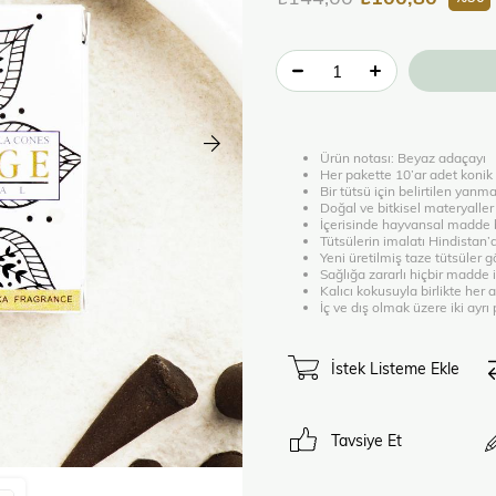
Ürün notası: Beyaz adaçayı
Her pakette 10’ar adet konik
Bir tütsü için belirtilen yanm
Doğal ve bitkisel materyaller
İçerisinde hayvansal madde 
Tütsülerin imalatı Hindistan’
Yeni üretilmiş taze tütsüler 
Sağlığa zararlı hiçbir madde 
Kalıcı kokusuyla birlikte her a
İç ve dış olmak üzere iki ayr
İstek Listeme Ekle
Tavsiye Et