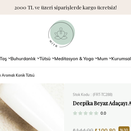
2000 TL ve üzeri siparişlerde kargo ücretsiz!
Taş
Buhurdanlık
Tütsü
Meditasyon & Yoga
Mum
Kurumsal
 Aromalı Konik Tütsü
Stok Kodu
(FRT-TC288)
Deepika Beyaz Adaçayı 
0.0
₺144,00
₺100,80
30