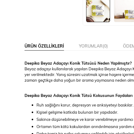
ÜRÜN ÖZELLIKLERI
YORUMLAR
(0)
ÖDEM
Deepika Beyaz Adaçayı Konik Tütsüsü Neden Yapılmıştır?
Beyaz adaçayı kullanılarak yapılan Deepika Beyaz Adaçayı Ko
yer verilmektedir. Yanış süresini uzatmak içinse haşere içer
zaman geçtikçe daha yoğun bir aroma yaymasına neden olm
Deepika Beyaz Adaçayı Konik Tütsü Kokusunun Faydaları N
Ruh sağlığını korur, depresyon ve anksiyeteyi baskılar
Kişisel gelişime katkıda bulunan bir yapıdadır.
Sakince düşünebilmeye ve karar verebilmeye yardımcı 
Ortamın tüm kötü kokulardan arındırılmasına yardım 
Daha temiz bir nefes solumayı sağladığı için akciğerler