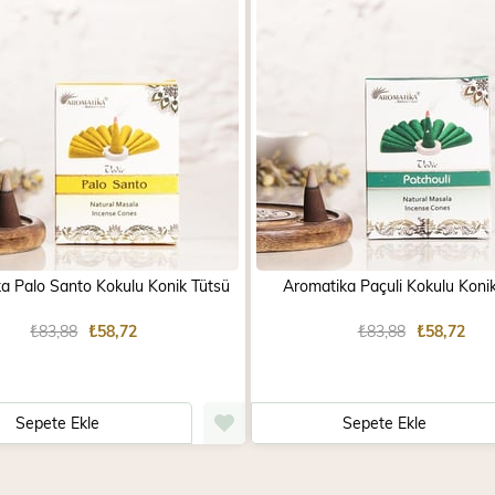
a Palo Santo Kokulu Konik Tütsü
Aromatika Paçuli Kokulu Koni
₺83,88
₺58,72
₺83,88
₺58,72
Sepete Ekle
Sepete Ekle