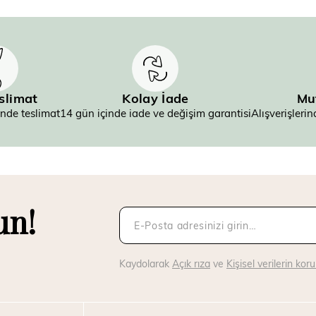
eslimat
Kolay İade
Mu
inde teslimat
14 gün içinde iade ve değişim garantisi
Alışverişler
un!
Kaydolarak
Açık rıza
ve
Kişisel verilerin ko