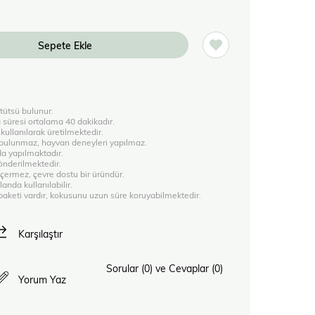
 tütsü bulunur.
a süresi ortalama 40 dakikadır.
 kullanılarak üretilmektedir.
bulunmaz, hayvan deneyleri yapılmaz.
da yapılmaktadır.
gönderilmektedir.
içermez, çevre dostu bir üründür.
landa kullanılabilir.
ı paketi vardır, kokusunu uzun süre koruyabilmektedir.
Karşılaştır
Sorular (0) ve Cevaplar (0)
Yorum Yaz