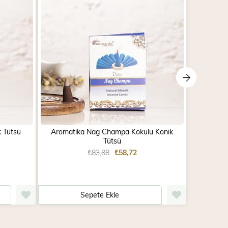
k Tütsü
Aromatika Nag Champa Kokulu Konik
Aromatik
Tütsü
₺83,88
₺58,72
Sepete Ekle