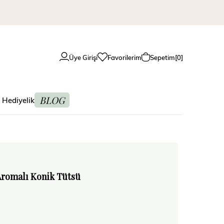
Üye Girişi
Favorilerim
Sepetim
0
BLOG
 Hediyelik
Aromalı Konik Tütsü