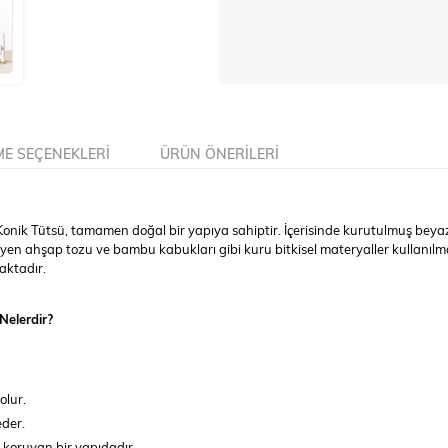
E SEÇENEKLERI
ÜRÜN ÖNERILERI
nik Tütsü, tamamen doğal bir yapıya sahiptir. İçerisinde kurutulmuş beyaz
meyen ahşap tozu ve bambu kabukları gibi kuru bitkisel materyaller kullanıl
aktadır.
elerdir?
.
olur.
eder.
i koruyan bir yapıdadır.