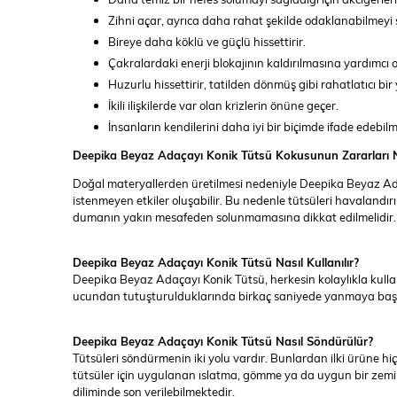
Zihni açar, ayrıca daha rahat şekilde odaklanabilmeyi 
Bireye daha köklü ve güçlü hissettirir.
Çakralardaki enerji blokajının kaldırılmasına yardımcı o
Huzurlu hissettirir, tatilden dönmüş gibi rahatlatıcı bir
İkili ilişkilerde var olan krizlerin önüne geçer.
İnsanların kendilerini daha iyi bir biçimde ifade edebilm
Deepika Beyaz Adaçayı Konik Tütsü Kokusunun Zararları N
Doğal materyallerden üretilmesi nedeniyle Deepika Beyaz Ada
istenmeyen etkiler oluşabilir. Bu nedenle tütsüleri havalandırı
dumanın yakın mesafeden solunmamasına dikkat edilmelidir
Deepika Beyaz Adaçayı Konik Tütsü Nasıl Kullanılır?
Deepika Beyaz Adaçayı Konik Tütsü, herkesin kolaylıkla kulla
ucundan tutuşturulduklarında birkaç saniyede yanmaya başlarl
Deepika Beyaz Adaçayı Konik Tütsü Nasıl Söndürülür?
Tütsüleri söndürmenin iki yolu vardır. Bunlardan ilki ürüne
tütsüler için uygulanan ıslatma, gömme ya da uygun bir zemin
diliminde son verilebilmektedir.