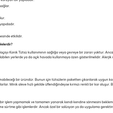
sağlar.
lur.
 yapıdadır.
esinde etkilidir.
elerdir?
çayı Konik Tütsü kullanımının sağlığa veya çevreye bir zararı yoktur. Anca
labilen yerlerde ya da açık havada kullanmaya özen gösterilmelidir. Alerjik r
.
nabileceği bir üründür. Bunun için tütsülerin paketten çıkarılarak uygun ka
ar. Minik aleve hızlı şekilde üflendiğindeyse kırmızı renkli bir kor oluşu
 hiçbir işlem yapmamak ve tamamen yanarak kendi kendine sönmesini bekleme
e sürtme gibi işlemlerdir. Ancak özel bir solüsyon ya da uygulama gerekti