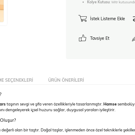
Kolye Kutusu
: Mitr kutusunda
İstek Listeme Ekle
Tavsiye Et
E SEÇENEKLERI
ÜRÜN ÖNERILERI
?
ars
taşının sevgi ve şifa veren özellikleriyle tasarlanmıştır.
Hamse
sembolüyl
ı dengeleyerek içsel huzuru sağlar, duygusal yaraları iyileştirir.
 Oluşur?
eğerli olan bir taştır. Doğal taşlar, işlenmeden önce özel tekniklerle şekillen