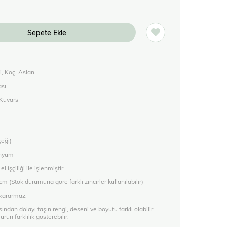
i, Koç, Aslan
ası
Kuvars
çeği)
inyum
el işçiliği ile işlenmiştir.
 cm (Stok durumuna göre farklı zincirler kullanılabilir)
 kararmaz.
sından dolayı taşın rengi, deseni ve boyutu farklı olabilir.
rün farklılık gösterebilir.