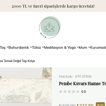
2000 TL ve üzeri siparişlerde kargo ücretsiz!
Taş
Buhurdanlık
Tütsü
Meditasyon & Yoga
Mum
Kurumsal
 Temalı Doğal Taşı Kolye
Stok Kodu
(FRT-DT504)
Pembe Kuvars Hamse Te
0.0
₺325,00
₺227,50
30