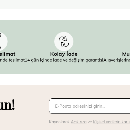
eslimat
Kolay İade
Mu
inde teslimat
14 gün içinde iade ve değişim garantisi
Alışverişler
un!
Kaydolarak
Açık rıza
ve
Kişisel verilerin ko