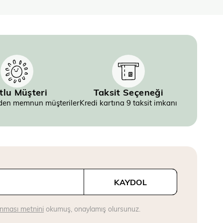
tlu Müşteri
Taksit Seçeneği
inden memnun müşteriler
Kredi kartına 9 taksit imkanı
KAYDOL
runması metnini
okumuş, onaylamış olursunuz.