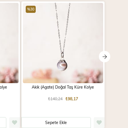
%30
%30
olye
Akik (Agate) Doğal Taş Küre Kolye
Akik (
₺140,24
₺98,17
Sepete Ekle