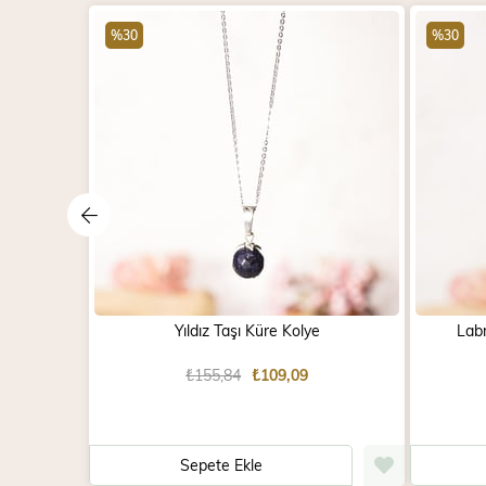
%30
%30
Yıldız Taşı Küre Kolye
Labr
₺155,84
₺109,09
Sepete Ekle