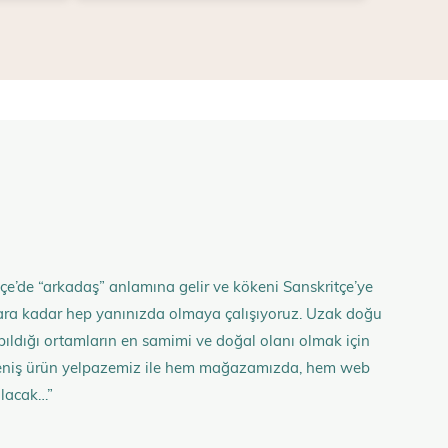
çe’de “arkadaş” anlamına gelir ve kökeni Sanskritçe’ye
anlara kadar hep yanınızda olmaya çalışıyoruz. Uzak doğu
 yapıldığı ortamların en samimi ve doğal olanı olmak için
n geniş ürün yelpazemiz ile hem mağazamızda, hem web
olacak…”