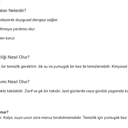
.
arı Nelerdir?
geleyerek duygusal dengeyi sağlar.
altmaya yardımcı olur.
den korur.
iği Nasıl Olur?
 temizlik gerektirir. ılık su ve yumuşak bir bez ile temizlenebilir. Kimyasa
mı Nasıl Olur?
kla takılabilir. Zarif ve şık bir takıdır, özel günlerde veya günlük yaşamda ku
unur?
r. Kolye, suya uzun süre maruz bırakılmamalıdır. Temizlik için yumuşak bez ve 