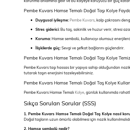
korunma anlamına gelir ve bu kolyeye koruyucu bir güç katar
Pembe Kuvars Hamse Temalı Doğal Taşı Kolye Faydal
Duygusal iyileşme:
Pembe Kuvars
, kalp çakrasını den
Stres giderici:
Bu taş, sakinlik ve huzur verir, stresi az
Koruma:
Hamse sembolü, kullanıcıyı olumsuz enerjiler
İlişkilerde güç:
Sevgi ve şefkat bağlarını güçlendirir.
Pembe Kuvars Hamse Temalı Doğal Taşı Kolye Temizl
Pembe Kuvars taşı hassas bir yapıya sahip olduğundan nazik bir
tutarak taşın enerjisini tazeleyebilirsiniz.
Pembe Kuvars Hamse Temalı Doğal Taş Kolye Kullanı
Pembe Kuvars Hamse Temalı
Kolye
, günlük kullanımda rahatlı
Sıkça Sorulan Sorular (SSS)
1. Pembe Kuvars Hamse Temalı Doğal Taş Kolye nasıl kor
Doğal taşların uzun ömürlü olabilmesi için nazik kullanılmalıdı
2. Hamse sembolü nedir?