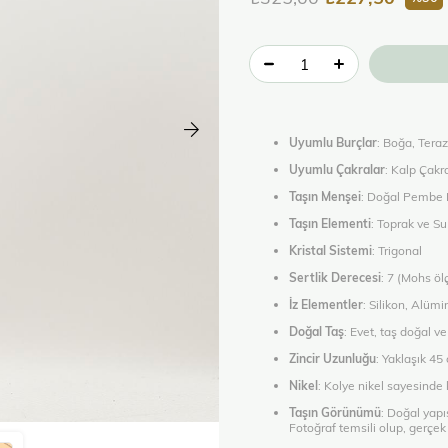
Uyumlu Burçlar
: Boğa, Teraz
Uyumlu Çakralar
: Kalp Çakr
Taşın Menşei
: Doğal Pembe 
Taşın Elementi
: Toprak ve Su
Kristal Sistemi
: Trigonal
Sertlik Derecesi
: 7 (Mohs öl
İz Elementler
: Silikon, Alüm
Doğal Taş
: Evet, taş doğal ve 
Zincir Uzunluğu
: Yaklaşık 45
Nikel
: Kolye nikel sayesinde
Taşın Görünümü
: Doğal yapı
Fotoğraf temsili olup, gerçek ü