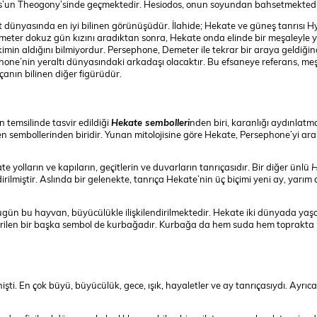
os’un Theogony’sinde geçmektedir. Hesiodos, onun soyundan bahsetmektedi
at dünyasında en iyi bilinen görünüşüdür. İlahide; Hekate ve güneş tanrısı H
emeter dokuz gün kızını aradıktan sonra, Hekate onda elinde bir meşaleyle 
kimin aldığını bilmiyordur. Persephone, Demeter ile tekrar bir araya geldiğin
hone’nin yeraltı dünyasındaki arkadaşı olacaktır. Bu efsaneye referans, me
çanın bilinen diğer figürüdür.
n temsilinde tasvir edildiği
Hekate sembolleri
nden biri, karanlığı aydınlatma
inen sembollerinden biridir. Yunan mitolojisine göre Hekate, Persephone’yi a
te yolların ve kapıların, geçitlerin ve duvarların tanrıçasıdır. Bir diğer ünlü
H
dirilmiştir. Aslında bir gelenekte, tanrıça Hekate’nin üç biçimi yeni ay, yarım 
Bugün bu hayvan, büyücülükle ilişkilendirilmektedir. Hekate iki dünyada yaş
ilendirilen bir başka sembol de kurbağadır. Kurbağa da hem suda hem toprakta
i. En çok büyü, büyücülük, gece, ışık, hayaletler ve ay tanrıçasıydı. Ayrıca,