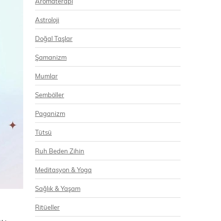
Aromaterapi
Astroloji
Doğal Taşlar
Şamanizm
Mumlar
Semböller
Paganizm
Tütsü
Ruh Beden Zihin
Meditasyon & Yoga
Sağlık & Yaşam
Ritüeller