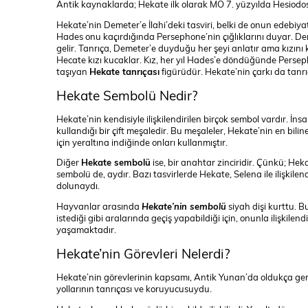
Antik kaynaklarda; Hekate ilk olarak MÖ 7. yüzyılda Hesiod
Hekate’nin Demeter’e İlahi’deki tasviri, belki de onun edebiy
Hades onu kaçırdığında Persephone’nin çığlıklarını duyar. D
gelir. Tanrıça, Demeter’e duyduğu her şeyi anlatır ama kızını 
Hecate kızı kucaklar. Kız, her yıl Hades’e döndüğünde Persep
taşıyan
Hekate tanrıçası
figürüdür. Hekate’nin çarkı da tanrı
Hekate Sembolü Nedir?
Hekate’nin kendisiyle ilişkilendirilen birçok sembol vardır. İnsa
kullandığı bir çift meşaledir. Bu meşaleler, Hekate’nin en bil
için yeraltına indiğinde onları kullanmıştır.
Diğer
Hekate sembolü
ise, bir anahtar zinciridir. Çünkü; Heka
sembolü
de, aydır. Bazı tasvirlerde Hekate, Selena ile ilişkilen
dolunaydı.
Hayvanlar arasında
Hekate’nin sembolü
siyah dişi kurttu. 
istediği gibi aralarında geçiş yapabildiği için, onunla ilişk
yaşamaktadır.
Hekate’nin Görevleri Nelerdi?
Hekate’nin görevlerinin kapsamı, Antik Yunan’da oldukça genişt
yollarının tanrıçası ve koruyucusuydu.