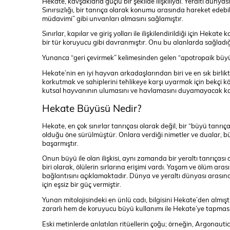
Hekate, kavşaklarla güçlü bir şekilde ilişkiliydi. Yeraltı dünyas
Sınırsızlığı, bir tanrıça olarak konumu arasında hareket edebi
müdavimi” gibi unvanları almasını sağlamıştır.
Sınırlar, kapılar ve giriş yolları ile ilişkilendirildiği için Hekate
bir tür koruyucu gibi davranmıştır. Onu bu alanlarda sağladı
Yunanca “geri çevirmek” kelimesinden gelen “apotropaik büyü
Hekate’nin en iyi hayvan arkadaşlarından biri ve en sık birlikte 
korkutmak ve sahiplerini tehlikeye karşı uyarmak için bekçi 
kutsal hayvanının ulumasını ve havlamasını duyamayacak ka
Hekate Büyüsü Nedir?
Hekate, en çok sınırlar tanrıçası olarak değil, bir “büyü tanrı
olduğu öne sürülmüştür. Onlara verdiği nimetler ve dualar, 
başarmıştır.
Onun büyü ile olan ilişkisi, aynı zamanda bir yeraltı tanrıça
biri olarak, ölülerin sırlarına erişimi vardı. Yaşam ve ölüm a
bağlantısını açıklamaktadır. Dünya ve yeraltı dünyası arasında
için eşsiz bir güç vermiştir.
Yunan mitolojisindeki en ünlü cadı, bilgisini Hekate’den almış
zararlı hem de koruyucu büyü kullanımı ile Hekate’ye tapmas
Eski metinlerde anlatılan ritüellerin çoğu; örneğin, Argonauti