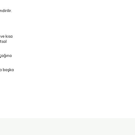
irilir.
 ve kısa
tsal
 çağına
da başka