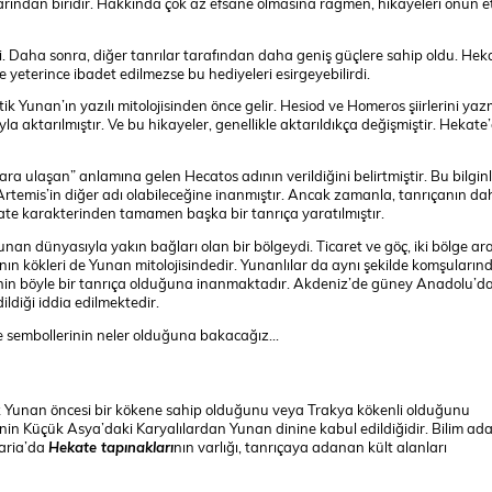
larından biridir. Hakkında çok az efsane olmasına rağmen, hikayeleri onun e
ydi. Daha sonra, diğer tanrılar tarafından daha geniş güçlere sahip oldu. Hek
 yeterince ibadet edilmezse bu hediyeleri esirgeyebilirdi.
ik Yunan’ın yazılı mitolojisinden önce gelir. Hesiod ve Homeros şiirlerini ya
a aktarılmıştır. Ve bu hikayeler, genellikle aktarıldıkça değişmiştir. Hekate
a ulaşan” anlamına gelen Hecatos adının verildiğini belirtmiştir. Bu bilginl
Artemis’in diğer adı olabileceğine inanmıştır. Ancak zamanla, tanrıçanın d
kate karakterinden tamamen başka bir tanrıça yaratılmıştır.
n dünyasıyla yakın bağları olan bir bölgeydi. Ticaret ve göç, iki bölge ar
sının kökleri de Yunan mitolojisindedir. Yunanlılar da aynı şekilde komşuların
’nin böyle bir tanrıça olduğuna inanmaktadır. Akdeniz’de güney Anadolu’da
ldiği iddia edilmektedir.
 ve sembollerinin neler olduğuna bakacağız…
k Yunan öncesi bir kökene sahip olduğunu veya Trakya kökenli olduğunu
’nin Küçük Asya’daki Karyalılardan Yunan dinine kabul edildiğidir. Bilim ada
aria’da
Hekate tapınakları
nın varlığı, tanrıçaya adanan kült alanları