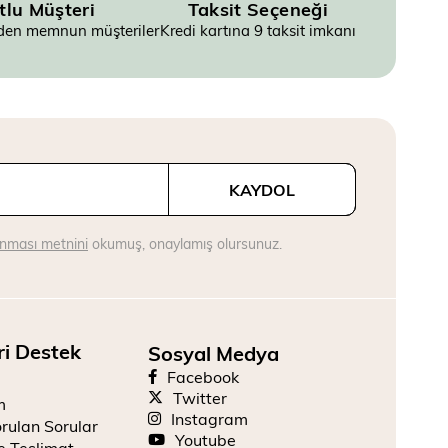
tlu Müşteri
Taksit Seçeneği
inden memnun müşteriler
Kredi kartına 9 taksit imkanı
KAYDOL
runması metnini
okumuş, onaylamış olursunuz.
ri Destek
Sosyal Medya
Facebook
Twitter
m
Instagram
rulan Sorular
Youtube
e Teslimat