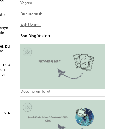
tki
Yaşam
Buhurdanlık
ate,
Aşk Uyumu
zmaya
’de
Son Blog Yazıları
er, bu
aha
asında
dan
 bir
Decameron Tarot
mları,