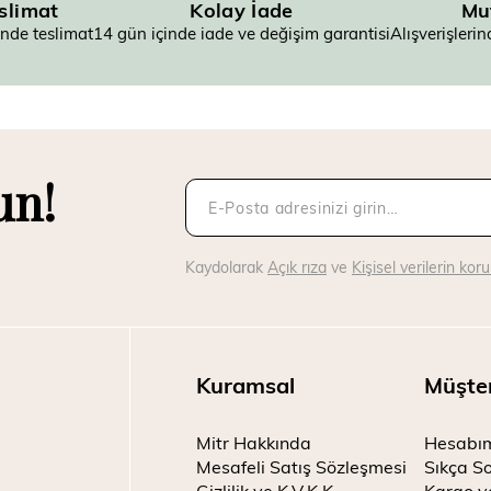
eslimat
Kolay İade
Mu
inde teslimat
14 gün içinde iade ve değişim garantisi
Alışverişler
un!
Kaydolarak
Açık rıza
ve
Kişisel verilerin ko
Kuramsal
Müşte
Mitr Hakkında
Hesabı
Mesafeli Satış Sözleşmesi
Sıkça So
Gizlilik ve K.V.K.K.
Kargo v