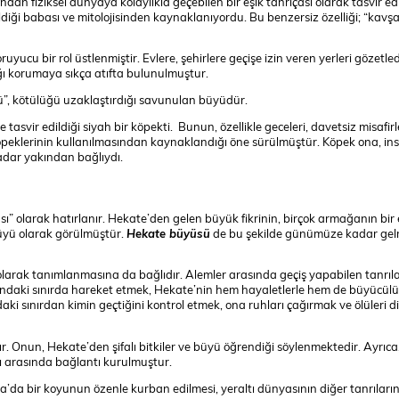
ından fiziksel dünyaya kolaylıkla geçebilen bir eşik tanrıçası olarak tasvir edi
ldiği babası ve mitolojisinden kaynaklanıyordu. Bu benzersiz özelliği; “kavşa
 koruyucu bir rol üstlenmiştir. Evlere, şehirlere geçişe izin veren yerleri gözetled
ğı korumaya sıkça atıfta bulunulmuştur.
”, kötülüğü uzaklaştırdığı savunulan büyüdür.
tasvir edildiği siyah bir köpekti. Bunun, özellikle geceleri, davetsiz misafirl
köpeklerinin kullanılmasından kaynaklandığı öne sürülmüştür. Köpek ona, in
dar yakından bağlıydı.
çası” olarak hatırlanır. Hekate’den gelen büyük fikrinin, birçok armağanın bir 
büyü olarak görülmüştür.
Hekate büyüsü
de bu şekilde günümüze kadar gel
sı olarak tanımlanmasına da bağlıdır. Alemler arasında geçiş yapabilen tanrı
rasındaki sınırda hareket etmek, Hekate’nin hem hayaletlerle hem de büyücülü
ki sınırdan kimin geçtiğini kontrol etmek, ona ruhları çağırmak ve ölüleri d
tır. Onun, Hekate’den şifalı bitkiler ve büyü öğrendiği söylenmektedir. Ayrıc
ı arasında bağlantı kurulmuştur.
ca’da bir koyunun özenle kurban edilmesi, yeraltı dünyasının diğer tanrıları