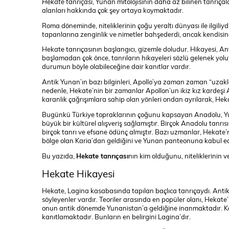
Hekate tanrıçası
, Yunan mitolojisinin daha az bilinen tanrıça
alanları hakkında çok şey ortaya koymaktadır.
Roma döneminde, niteliklerinin çoğu yeraltı dünyası ile ilgili
tapanlarına zenginlik ve nimetler bahşederdi, ancak kendisine
Hekate tanrıçasının başlangıcı, gizemle doludur. Hikayesi, Ant
başlamadan çok önce, tanrıların hikayeleri sözlü gelenek yoluyl
durumun böyle olabileceğine dair kanıtlar vardır.
Antik Yunan’ın bazı bilginleri, Apollo’ya zaman zaman “uzaklar
nedenle, Hekate’nin bir zamanlar Apollon’un ikiz kız kardeşi 
karanlık çağrışımlara sahip olan yönleri ondan ayrılarak, He
Bugünkü Türkiye topraklarının çoğunu kapsayan Anadolu, Yuna
büyük bir kültürel alışveriş sağlamıştır. Birçok Anadolu tanrı
birçok tanrı ve efsane ödünç almıştır. Bazı uzmanlar, Hekate
bölge olan Karia’dan geldiğini ve Yunan panteonuna kabul edi
Bu yazıda,
Hekate tanrıçası
nın kim olduğunu, niteliklerinin
Hekate Hikayesi
Hekate, Lagina kasabasında tapılan baçlıca tanrıçaydı. Anti
söyleyenler vardır. Teoriler arasında en popüler olanı, Hekate
onun antik dönemde Yunanistan’a geldiğine inanmaktadır. K
kanıtlamaktadır. Bunların en belirgini Lagina’dır.