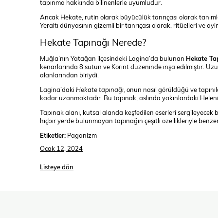
tapınma hakkında bilinenlerle uyumludur.
Ancak Hekate, rutin olarak büyücülük tanrıçası olarak tanımlan
Yeraltı dünyasının gizemli bir tanrıçası olarak, ritüelleri ve ayinle
Hekate Tapınağı Nerede?
Muğla’nın Yatağan ilçesindeki Lagina’da bulunan
Hekate Ta
kenarlarında 8 sütun ve Korint düzeninde inşa edilmiştir. U
alanlarından biriydi.
Lagina’daki
Hekate tapınağı,
onun nasıl görüldüğü ve tapınıld
kadar uzanmaktadır. Bu tapınak, aslında yakınlardaki Heleni
Tapınak alanı, kutsal alanda keşfedilen eserleri sergileyecek 
hiçbir yerde bulunmayan tapınağın çeşitli özellikleriyle benzer
Etiketler:
Paganizm
Ocak 12, 2024
Listeye dön