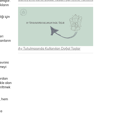
lmiştir.
kların
iği için
eri
sanların
Ay Tutulmasında Kullanılan Doğal Taşlar
evrimi
meyi
lardan
kle olan
iriltmek
a, hem
na