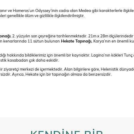
ır ve Homeros’un Odyssey’inin cadısı olan Medea gibi karakterlerle ilişkilend
ri genellikle ölüm ve gizlilikle ilişkilendirilmiştir.
pınağı
, 2. yüzyılın son çeyreğine tarihlenmektedir. 21m x 28m ölçülerindedir
zun kenarlarında 11 sütun bulunan
Hekate Tapınağı,
Karya’nın en önemli ku
ığı hakkında bildiklerimiz için önemli bir kaynaktır. Lagina’nın kökleri Tunç
stik kasabadan çok daha eskidir.
bir ziyaretçi merkezi de içermektedir. Alan bilginlere göre, Helenistik dünya
sizdir. Ayrıca, Hekate için bir tapınağın olması da benzersizdir.