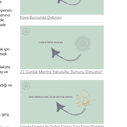
r.
yperion,
yanına
Kova Burcunda Dolunay
de,
şale
k için
ramak
ekate
ay ve
21 Günlük Mantra Yolculuğu: Ruhunu Dönüştür!
adığı ve
 giriş
Güneş Enerjisi ile Doğal Taşları Şarj Etme Yöntemi