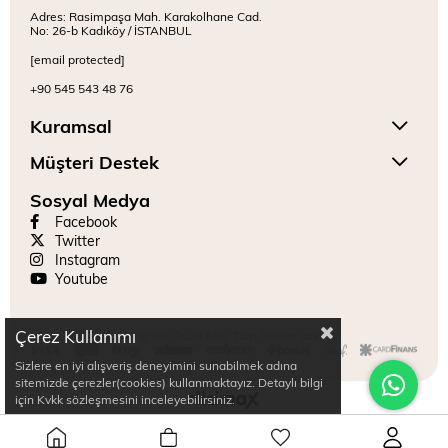
Adres: Rasimpaşa Mah. Karakolhane Cad.
No: 26-b Kadıköy / İSTANBUL
[email protected]
+90 545 543 48 76
Kuramsal
Müşteri Destek
Sosyal Medya
Facebook
Twitter
Instagram
Youtube
Çerez Kullanımı
Copyright © 2024 Mitr. Tüm hakları saklıdır.
Sizlere en iyi alışveriş deneyimini sunabilmek adına
sitemizde çerezler(cookies) kullanmaktayız. Detaylı bilgi
için Kvkk sözleşmesini inceleyebilirsiniz.