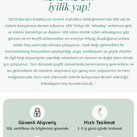
iyilik yap!
“2019’dan beri Kadıköy’ün sevimli mahallesi Yeldeğirmeni’nde Mitr adı ile
sizlerle buluşmaya devam ediyoruz. Mitr Türkçe’de “arkadaş” anlamına gelir
ve kökeni Sanskritçe’ye dayanır. Mitr ailesi olarak sizleri arkadaşımız gibi
görüyor ve en keyifli anlarınızdan, en enerjiye ihtiyaç duyduğunuz anlara
kadar hep yanınızda olmaya çalışıyoruz. Uzak doğu gelenekleri ile
harmanlanmış hissiyatların paylaşıldığı; yoga, meditasyon ve çeşitli ritüeller
ile ilgili bilgi alışverişinin yapıldığı ortamların en samimi ve doğal olanı olmak
için çalışıyoruz. Tüm dünyada çeşitli zamanlarda benimsenmiş geleneklere ve
bu geleneklere ait ürünlere ulaşmanız için geniş ürün yelpazemiz ile hem
mağazamızda, hem web sitemizde sizlerle buluşmaya devam edeceğiz.
Arkadaşınız hep burada olacak…”
Güvenli Alışveriş
Hızlı Teslimat
SSL sertifikası ile bilgileriniz güvende
1-3 iş günü içinde teslimat