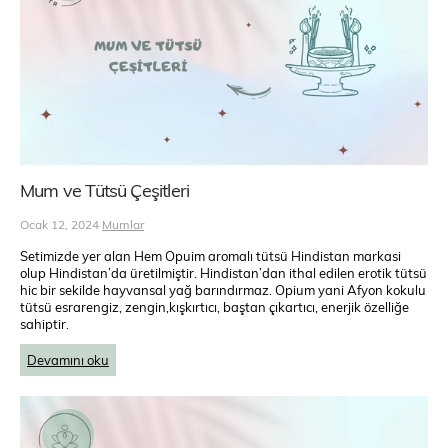
Mum ve Tütsü Çeşitleri
Ocak 12, 2024
Mumlar
Setimizde yer alan Hem Opuim aromalı tütsü Hindistan markasi
olup Hindistan’da üretilmiştir. Hindistan’dan ithal edilen erotik tütsü
hic bir sekilde hayvansal yağ barındırmaz. Opium yani Afyon kokulu
tütsü esrarengiz, zengin,kışkırtıcı, baştan çıkartıcı, enerjik özelliğe
sahiptir.
Devamını oku