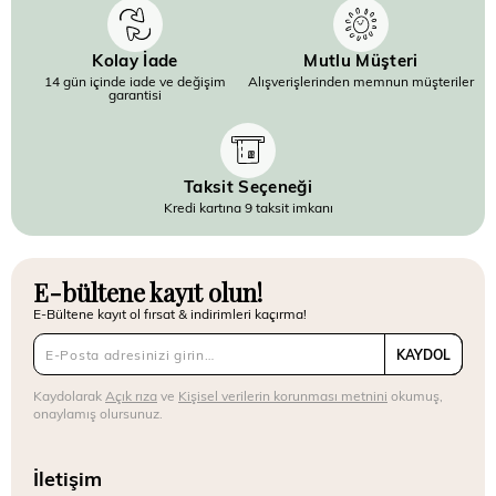
Kolay İade
Mutlu Müşteri
14 gün içinde iade ve değişim
Alışverişlerinden memnun müşteriler
garantisi
Taksit Seçeneği
Kredi kartına 9 taksit imkanı
E-bültene kayıt olun!
E-Bültene kayıt ol fırsat & indirimleri kaçırma!
KAYDOL
Kaydolarak
Açık rıza
ve
Kişisel verilerin korunması metnini
okumuş,
onaylamış olursunuz.
İletişim