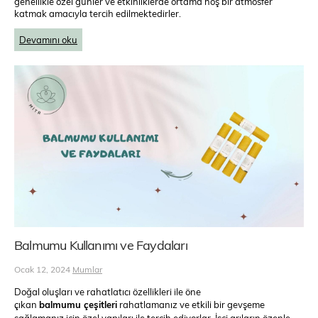
genellikle özel günler ve etkinliklerde ortama hoş bir atmosfer
katmak amacıyla tercih edilmektedirler.
Devamını oku
Balmumu Kullanımı ve Faydaları
Ocak 12, 2024
Mumlar
Doğal oluşları ve rahatlatıcı özellikleri ile öne
çıkan
balmumu çeşitleri
rahatlamanız ve etkili bir gevşeme
sağlamanız için özel yapıları ile tercih ediyorlar. İşçi arıların özenle