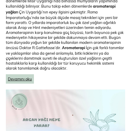
dönemlerde Mısır Uygarlığı’nda bilhassa mumyaların yapımında
kullanıldığı biliniyor. Bunu takip eden dönemlerde
aromaterapi
yağları
Çin Uygarlığı’nın epey ilgisini çekmiştir. Roma
İmparatorluğu’nda ise büyük ölçüde masaj teknikleri için yeni bir
form yarattı. O yıllarda imparatorluk bu çok özel yağları ağırlıklı
olarak Arap ve Hint medeniyetleri üzerinden temin ediyordu.
Aromaterapinin karşı konulması güç büyüsü, tarih boyunca pek çok
medeniyetin hikayesine bir şekilde dokunmaya devam etti. Bugün
tüm dünyada yoğun bir şekilde kullanılan modern aromaterapinin
öncüsü Doktor R.Gattefosse’dir.
Aromaterapi
İçin çok farklı tanımlar
ve yaklaşımlar olsa da genel anlamıyla, bitki köklerini ya da
çiçeklerini damıtmak sureti ile oluşturulan özel yağların çeşitli
hastalıklarla karşı kullanıldığı bir tür koruyucu hekimlik sistemi
olarak tanımlamak doğru olacaktır.
Devamını oku