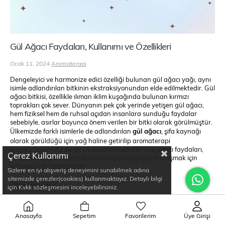
Gül Ağacı Faydaları, Kullanımı ve Özellikleri
Ocak 11, 2024
Aromaterapi
Dengeleyici ve harmonize edici özelliği bulunan gül ağacı yağı, aynı
isimle adlandırılan bitkinin ekstraksiyonundan elde edilmektedir. Gül
ağacı bitkisi, özellikle ılıman iklim kuşağında bulunan kırmızı
toprakları çok sever. Dünyanın pek çok yerinde yetişen gül ağacı,
hem fiziksel hem de ruhsal açıdan insanlara sunduğu faydalar
sebebiyle, asırlar boyunca önem verilen bir bitki olarak görülmüştür.
Ülkemizde farklı isimlerle de adlandırılan
gül ağacı
, şifa kaynağı
olarak görüldüğü için yağ haline getirilip aromaterapi
uygulamalarında da sık sık kullanılmaktadır. Gül ağacı faydaları,
Çerez Kullanımı
kullanımı ve özellikleri hakkında kapsamlı bilgilere ulaşmak için
yazımıza göz atabilirsiniz.
Sizlere en iyi alışveriş deneyimini sunabilmek adına
sitemizde çerezler(cookies) kullanmaktayız. Detaylı bilgi
Devamını oku
için Kvkk sözleşmesini inceleyebilirsiniz.
Anasayfa
Sepetim
Favorilerim
Üye Girişi