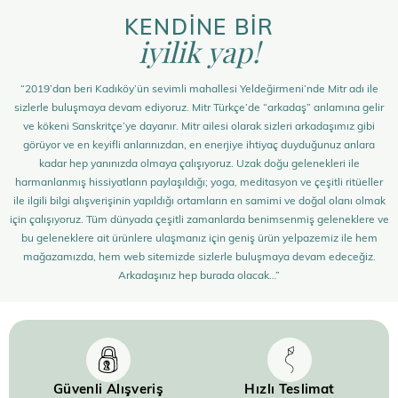
KENDİNE BİR
iyilik yap!
“2019’dan beri Kadıköy’ün sevimli mahallesi Yeldeğirmeni’nde Mitr adı ile
sizlerle buluşmaya devam ediyoruz. Mitr Türkçe’de “arkadaş” anlamına gelir
ve kökeni Sanskritçe’ye dayanır. Mitr ailesi olarak sizleri arkadaşımız gibi
görüyor ve en keyifli anlarınızdan, en enerjiye ihtiyaç duyduğunuz anlara
kadar hep yanınızda olmaya çalışıyoruz. Uzak doğu gelenekleri ile
harmanlanmış hissiyatların paylaşıldığı; yoga, meditasyon ve çeşitli ritüeller
ile ilgili bilgi alışverişinin yapıldığı ortamların en samimi ve doğal olanı olmak
için çalışıyoruz. Tüm dünyada çeşitli zamanlarda benimsenmiş geleneklere ve
bu geleneklere ait ürünlere ulaşmanız için geniş ürün yelpazemiz ile hem
mağazamızda, hem web sitemizde sizlerle buluşmaya devam edeceğiz.
Arkadaşınız hep burada olacak…”
Güvenli Alışveriş
Hızlı Teslimat