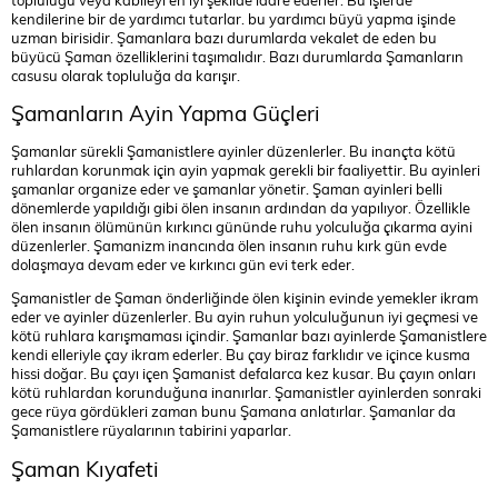
kendilerine bir de yardımcı tutarlar. bu yardımcı büyü yapma işinde
uzman birisidir. Şamanlara bazı durumlarda vekalet de eden bu
büyücü Şaman özelliklerini taşımalıdır. Bazı durumlarda Şamanların
casusu olarak topluluğa da karışır.
Şamanların Ayin Yapma Güçleri
Şamanlar sürekli Şamanistlere ayinler düzenlerler. Bu inançta kötü
ruhlardan korunmak için ayin yapmak gerekli bir faaliyettir. Bu ayinleri
şamanlar organize eder ve şamanlar yönetir. Şaman ayinleri belli
dönemlerde yapıldığı gibi ölen insanın ardından da yapılıyor. Özellikle
ölen insanın ölümünün kırkıncı gününde ruhu yolculuğa çıkarma ayini
düzenlerler. Şamanizm inancında ölen insanın ruhu kırk gün evde
dolaşmaya devam eder ve kırkıncı gün evi terk eder.
Şamanistler de Şaman önderliğinde ölen kişinin evinde yemekler ikram
eder ve ayinler düzenlerler. Bu ayin ruhun yolculuğunun iyi geçmesi ve
kötü ruhlara karışmaması içindir. Şamanlar bazı ayinlerde Şamanistlere
kendi elleriyle çay ikram ederler. Bu çay biraz farklıdır ve içince kusma
hissi doğar. Bu çayı içen Şamanist defalarca kez kusar. Bu çayın onları
kötü ruhlardan korunduğuna inanırlar. Şamanistler ayinlerden sonraki
gece rüya gördükleri zaman bunu Şamana anlatırlar. Şamanlar da
Şamanistlere rüyalarının tabirini yaparlar.
Şaman Kıyafeti