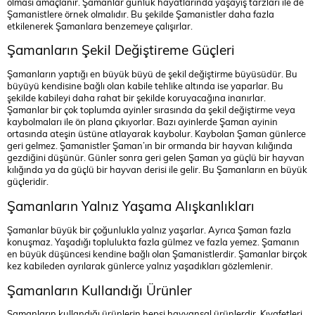
olması amaçlanır. Şamanlar günlük hayatlarında yaşayış tarzları ile de
Şamanistlere örnek olmalıdır. Bu şekilde Şamanistler daha fazla
etkilenerek Şamanlara benzemeye çalışırlar.
Şamanların Şekil Değiştireme Güçleri
Şamanların yaptığı en büyük büyü de şekil değiştirme büyüsüdür. Bu
büyüyü kendisine bağlı olan kabile tehlike altında ise yaparlar. Bu
şekilde kabileyi daha rahat bir şekilde koruyacağına inanırlar.
Şamanlar bir çok toplumda ayinler sırasında da şekil değiştirme veya
kaybolmaları ile ön plana çıkıyorlar. Bazı ayinlerde Şaman ayinin
ortasında ateşin üstüne atlayarak kaybolur. Kaybolan Şaman günlerce
geri gelmez. Şamanistler Şaman’ın bir ormanda bir hayvan kılığında
gezdiğini düşünür. Günler sonra geri gelen Şaman ya güçlü bir hayvan
kılığında ya da güçlü bir hayvan derisi ile gelir. Bu Şamanların en büyük
güçleridir.
Şamanların Yalnız Yaşama Alışkanlıkları
Şamanlar büyük bir çoğunlukla yalnız yaşarlar. Ayrıca Şaman fazla
konuşmaz. Yaşadığı toplulukta fazla gülmez ve fazla yemez. Şamanın
en büyük düşüncesi kendine bağlı olan Şamanistlerdir. Şamanlar birçok
kez kabileden ayrılarak günlerce yalnız yaşadıkları gözlemlenir.
Şamanların Kullandığı Ürünler
Şamanların kullandığı ürünlerin hepsi hayvansal ürünlerdir. Kıyafetleri,