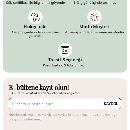
SSL sertifikası ile bilgileriniz güvende
1-3 iş günü içinde teslimat
Kolay İade
Mutlu Müşteri
14 gün içinde iade ve değişim
Alışverişlerinden memnun müşteriler
garantisi
Taksit Seçeneği
Kredi kartına 9 taksit imkanı
E-bültene kayıt olun!
E-Bültene kayıt ol fırsat & indirimleri kaçırma!
KAYDOL
Kaydolarak
Açık rıza
ve
Kişisel verilerin korunması metnini
okumuş,
onaylamış olursunuz.