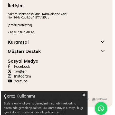
İletişim
Adres: Rasimpaşa Mah. Karakolhane Cad.
No: 26-b Kadıköy / İSTANBUL
[email protected]
+90 545 543 48 76
Kuramsal
Müşteri Destek
Sosyal Medya
Facebook
Twitter
Instagram
Youtube
Çerez Kullanımı
Copyright © 2024 Mitr. Tüm hakları saklıdır.
Sizlere en iyi alışveriş deneyimini sunabilmek adına
sitemizde çerezler(cookies) kullanmaktayız. Detaylı bilgi
için Kvkk sözleşmesini inceleyebilirsiniz.