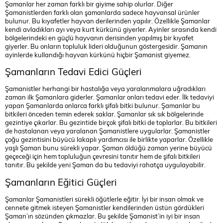
Şamanlar her zaman farklı bir giyime sahip olurlar. Diğer
Şamanistlerden farklı olan şamanlarda sadece hayvansal ürünler
bulunur. Bu kıyafetler hayvan derilerinden yapılır. Özellikle Şamanlar
kendi avladıkları ayı veya kurt kürkünü giyerler. Ayinler sırasında kendi
bölgelerindeki en güçlü hayvanın derisinden yapılmış bir kıyafet
giyerler. Bu onların topluluk lideri olduğunun göstergesidir. Şamanın
ayinlerde kullandığı hayvan kürkünü hiçbir Şamanist giyemez.
Şamanların Tedavi Edici Güçleri
Şamanistler herhangi bir hastalığa veya yaralanmalara uğradıkları
zaman ilk Şamanlara giderler. Şamanlar onları tedavi eder. İlk tedaviyi
yapan Şamanlarda onlarca farklı şifalı bitki bulunur. Şamanlar bu
bitkileri önceden temin ederek saklar. Şamanlar sık sık bölgelerinde
gezintiye çıkarlar. Bu gezintide birçok şifalı bitki de toplarlar. Bu bitkileri
de hastalanan veya yaralanan Şamanistlere uygularlar. Şamanistler
çoğu gezintisini büyücü lakaplı yardımcısı ile birlikte yaparlar. Özellikle
yaşlı Şaman bunu sürekli yapar. Şaman öldüğü zaman yerine büyücü
geçeceği için hem topluluğun çevresini tanıtır hem de şifalı bitkileri
tanıtır. Bu şekilde yeni Şaman da bu tedaviyi rahatça uygulayabilir.
Şamanların Eğitici Güçleri
Şamanlar Şamanistleri sürekli öğütlerle eğitir. İyi bir insan olmak ve
cennete gitmek isteyen Şamanistler kendilerinden üstün gördükleri
Şaman’ın sözünden çıkmazlar. Bu şekilde Şamanist’in iyi bir insan