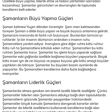
Özellikle büyü yapma, liderlik etme ve tedavi yöntemleri sonradan
kazanılmaz. Şamanlar görüntüleri ve davranışları ile toplumda
kendilerini belli ederler.
Şamanların Büyü Yapma Güçleri
Şaman kelimesi Yuçen dilinden türemiştir. Şam-man kelimesinden
türeyen Şaman o dilde büyü yapan ve büyük büyücü anlamına gelirdir.
Şamanizm inancında iki farklı ruh bulunuyor. Bunlardan birincisi iyi
ruhlardır. İyi bir insanın ölümünün ardından o insanın ruhu
Şamanistlere yardım ediyor. İnanışlara göre diğer ruhta kötü ruhtur.
Kötü ruh ta Şamanistlere kötülük eden ruhtur. Şamanistleri bu kötü
ruhtan Şamanlar korur. Şamanlar bu işlemi büyü yaparak sağlıyor.
Şamanlar eski çağlarda özellikle bağlama büyüleri yapıyorlardı. Birçok
kötü insan için de cin büyüsü ve papaz büyüsü gibi kötü amaçlı büyüler
yaptıkları da biliniyor. Şamanlar bu büyüleri bazen ayinlerde de
yapıyorlar. Bu Şamanistleri kendilerine daha fazla bağladığına
inanıyorlar.
Şamanların Liderlik Güçleri
Şamanlarda olması gereken em önemli özellik liderlik özelliğidir. Çünkü
Şamanistler liderleri olan Şamanlara oldukça bağlı olan topluluklardır.
Şamanistlerin gözünde Şamanlar peygamber hükmündedir.
Şamanistler birçok konuda Şamanlara danışarak kararlar alırlar.
Şamanlar da liderlik özelliklerini kullanarak kendilerine bağlı olan
topluluğu veya kabileyi en iyi şekilde idare ederler. Bu işlerde