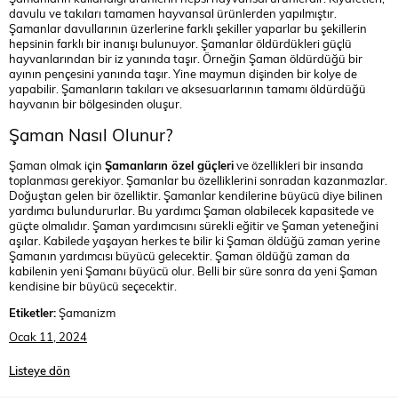
davulu ve takıları tamamen hayvansal ürünlerden yapılmıştır.
Şamanlar davullarının üzerlerine farklı şekiller yaparlar bu şekillerin
hepsinin farklı bir inanışı bulunuyor. Şamanlar öldürdükleri güçlü
hayvanlarından bir iz yanında taşır. Örneğin Şaman öldürdüğü bir
ayının pençesini yanında taşır. Yine maymun dişinden bir kolye de
yapabilir. Şamanların takıları ve aksesuarlarının tamamı öldürdüğü
hayvanın bir bölgesinden oluşur.
Şaman Nasıl Olunur?
Şaman olmak için
Şamanların özel güçleri
ve özellikleri bir insanda
toplanması gerekiyor. Şamanlar bu özelliklerini sonradan kazanmazlar.
Doğuştan gelen bir özelliktir. Şamanlar kendilerine büyücü diye bilinen
yardımcı bulundururlar. Bu yardımcı Şaman olabilecek kapasitede ve
güçte olmalıdır. Şaman yardımcısını sürekli eğitir ve Şaman yeteneğini
aşılar. Kabilede yaşayan herkes te bilir ki Şaman öldüğü zaman yerine
Şamanın yardımcısı büyücü gelecektir. Şaman öldüğü zaman da
kabilenin yeni Şamanı büyücü olur. Belli bir süre sonra da yeni Şaman
kendisine bir büyücü seçecektir.
Etiketler:
Şamanizm
Ocak 11, 2024
Listeye dön