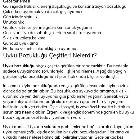
Gece terlemesi
Gün içinde halsizlik, enerji düşüklüğü ve konsantrasyon bozukluğu
Çok erken uyanmak ya da çok geç uyumak
Gün içinde sinirlilik
Unutkanlık
Günlük rutinleri yerine getirirken zorluk yaşama
Gece yarısı ya da sabah çok erken saatlerde uyanma
Sık sık tuvalete kalkma
Gündüz uyuklama
Horlama ve nefes tıkanıklığıyla uyanma
Uyku Bozukluğu Çeşitleri Nelerdir?
Uyku bozukluğu
birçok çeşitte görülen bir rahatsızlıktır. Bu nedenle
sadece uyuyamama sorunlarıyla ilişkilendirilemez. Aşağıda yaygın
görülen uyku bozukluğunun tipleri hakkında bilgiler verilmiştir:
Insomnia: Uyku bozukluğunda en çok görülen insomnia, uykusuzluk
olarak da adlandırılabilir. Bu bozuklukta uykuya dalamama, sık sık
uyanma ve yeniden uyuyama gibi problemler yaşanır. Genetik veya
yaşam alışkanlıklarına bağlı olarak ortaya çıkar ve bireyin yaşam
kalitesini oldukça etkiler. Öyle ki sosyal, iş veya özel hayatta birtakım
sorunlara neen olabilir. Ergenlik ve gençlik döneminde görülen bu uyku
bozukluğunun özel tedavi yöntemleri vardır.
Uyku apnesi: Uykuda solunum problemlerine bağlı olarak ortaya çıkan
uyku apnesi çoğu kişide görülen bir uyku bozukluğudur. Horlama ve
uykuda nefes nefese kalma gibi belirtiler yaşanır. Gece birkaç kez