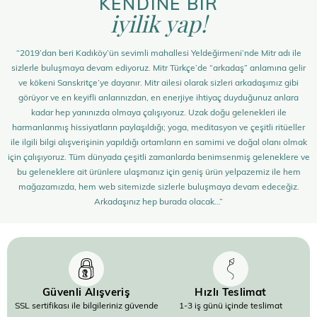
KENDİNE BİR
iyilik yap!
“2019’dan beri Kadıköy’ün sevimli mahallesi Yeldeğirmeni’nde Mitr adı ile
sizlerle buluşmaya devam ediyoruz. Mitr Türkçe’de “arkadaş” anlamına gelir
ve kökeni Sanskritçe’ye dayanır. Mitr ailesi olarak sizleri arkadaşımız gibi
görüyor ve en keyifli anlarınızdan, en enerjiye ihtiyaç duyduğunuz anlara
kadar hep yanınızda olmaya çalışıyoruz. Uzak doğu gelenekleri ile
harmanlanmış hissiyatların paylaşıldığı; yoga, meditasyon ve çeşitli ritüeller
ile ilgili bilgi alışverişinin yapıldığı ortamların en samimi ve doğal olanı olmak
için çalışıyoruz. Tüm dünyada çeşitli zamanlarda benimsenmiş geleneklere ve
bu geleneklere ait ürünlere ulaşmanız için geniş ürün yelpazemiz ile hem
mağazamızda, hem web sitemizde sizlerle buluşmaya devam edeceğiz.
Arkadaşınız hep burada olacak…”
Güvenli Alışveriş
Hızlı Teslimat
SSL sertifikası ile bilgileriniz güvende
1-3 iş günü içinde teslimat