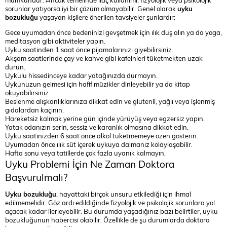
sorunlar yatıyorsa iyi bir çözüm olmayabilir. Genel olarak
uyku
bozukluğu
yaşayan kişilere önerilen tavsiyeler şunlardır:
Gece uyumadan önce bedeninizi gevşetmek için ılık duş alın ya da yoga,
meditasyon gibi aktiviteler yapın.
Uyku saatinden 1 saat önce pijamalarınızı giyebilirsiniz.
Akşam saatlerinde çay ve kahve gibi kafeinleri tüketmekten uzak
durun.
Uykulu hissedinceye kadar yatağınızda durmayın.
Uykunuzun gelmesi için hafif müzikler dinleyebilir ya da kitap
okuyabilirsiniz.
Beslenme alışkanlıklarınıza dikkat edin ve glutenli, yağlı veya işlenmiş
gıdalardan kaçının.
Hareketsiz kalmak yerine gün içinde yürüyüş veya egzersiz yapın.
Yatak odanızın serin, sessiz ve karanlık olmasına dikkat edin.
Uyku saatinizden 6 saat önce alkol tüketmemeye özen gösterin.
Uyumadan önce ılık süt içerek uykuya dalmanız kolaylaşabilir.
Hafta sonu veya tatillerde çok fazla uyanık kalmayın.
Uyku Problemi İçin Ne Zaman Doktora
Başvurulmalı?
Uyku bozukluğu
, hayattaki birçok unsuru etkilediği için ihmal
edilmemelidir. Göz ardı edildiğinde fizyolojik ve psikolojik sorunlara yol
açacak kadar ilerleyebilir. Bu durumda yaşadığınız bazı belirtiler, uyku
bozukluğunun habercisi olabilir. Özellikle de şu durumlarda doktora