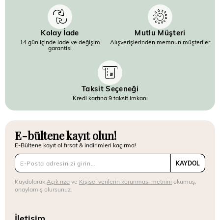
Kolay İade
Mutlu Müşteri
14 gün içinde iade ve değişim
Alışverişlerinden memnun müşteriler
garantisi
Taksit Seçeneği
Kredi kartına 9 taksit imkanı
E-bültene kayıt olun!
E-Bültene kayıt ol fırsat & indirimleri kaçırma!
KAYDOL
Kaydolarak
Açık rıza
ve
Kişisel verilerin korunması metnini
okumuş,
onaylamış olursunuz.
İletişim