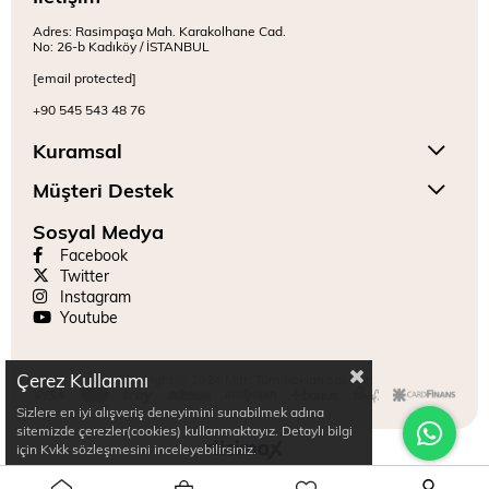
Adres: Rasimpaşa Mah. Karakolhane Cad.
No: 26-b Kadıköy / İSTANBUL
[email protected]
+90 545 543 48 76
Kuramsal
Müşteri Destek
Sosyal Medya
Facebook
Twitter
Instagram
Youtube
Çerez Kullanımı
Copyright © 2024 Mitr. Tüm hakları saklıdır.
Sizlere en iyi alışveriş deneyimini sunabilmek adına
sitemizde çerezler(cookies) kullanmaktayız. Detaylı bilgi
için Kvkk sözleşmesini inceleyebilirsiniz.