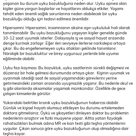
yaşanan bu durum uyku bozukluğuna neden olur. Uyku apnesi olan
kişiler güne yorgun başlarlar ve hayatlarını oldukça etkiler. Yaşamı
tehdit eden önemli sağlık sorunlarına neden olabilecek bir uyku
bozukluğu olduğu için tedavi edilmesi önemlidir.
Hipersomni: Hipersomni, insomnianın aksine aşırı uykululuk hali olarak
tanımlanabilir. Bu uyku bozukluğunu yaşayan kişiler genelde günde
10-12 saat uyumak isterler. Dolayısıyla iş ve sosyal hayat arasında
denge kurmak zorlaşır. Eğer ileri seviyeye ilerlerse narkolepsi ortaya
çıkar. Bu da engellenemeyen uyku atakları şeklinde tanımlanır.
Nörolojik bir bozukluktur ve birey uygunsuz yerlerde bile uyuma
eğiliminde olabilir.
Uyku fazı kayması: Bu bozukluk, uyku saatlerinin sürekli değişmesi ve
düzensiz bir hale gelmesi durumunda ortaya çıkar. Kişinin uyumak ve
uyanmak istediği saat ile sosyal yaşamındaki görevlerini yerine
getirmesindeki zaman arasında uyuşmazlık yaşanır. Bu nedenle okul ve
iş gibi alanlarda aksamalar yaşamak mümkündür. Özellikle de gece
çalışan kimselerde görülür.
Yukarıdaki belirtiler kronik uyku bozukluğunun habercisi olabilir.
Günlük ve kişisel hayatı olumsuz etkileyen bu durumu ertelemeden
doktora gitmelisiniz. Öykü ve şikayetleri dinleyen doktor bu problemin
nedenlerini araştırır ve fiziki muayene yapar. Altta yatan fizyolojik
rahatsızlıkları bulmak adına MR ve kan testi gibi teşhis yöntemlerini
uygular. Çıkan sonuca göre uyku bozukluğunun olup olmadığına dair
teşhis koyar.