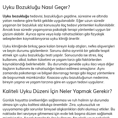
Uyku Bozukluğu Nasıl Geçer?
Uyku bozukluğu
tedavisi, bozukluğun çeşidine, süresine ve altında
yatan nedene göre farklı şekilde uygulanabilir. Eğer uzun süredir
yaşanan bir bozukluk söz konusuyla ilaç tedavi yöntemleri kullanılabilir.
Ancak kısa süredir yaşanıyorsa psikolojik terapi yöntemleri uygun bir
çözüm olabilir. Ayrıca apne veya kalp rahatsızlıkları gibi fizyolojik
sebeplerden kaynaklanıyorsa uyku kliniği önerilir.
Uyku kliniğinde birkaç gece kalan bireyin kalp atışları, nefes alışverişleri
ve beyin durumu gözlemlenir. Sorunu daha ayrıntılı bir şekidle tespit
etmek için uyku bozukluğu testi yapılır. Sonucunda ise stres, ilaç
kullanımı, alkol, kafein tüketimi ve yaşam tarzı gibi faktörlerden
kaynaklandığı belirlenebilir. Bu durumda genelde uyku ilacı veya diğer
ilaçların kullanımı ile rahatsızlığın tedavi edilmesi amaçlanır. Aynı
zamanda psikoterapi ve bilişsel davranışçı terapi gibi ilaçsız yöntemlere
de başvurmak mümkündür. Kısacası uyku bozukluğunun nedenine,
bireyin yaşına ve yaşam tarzına göre en uygun tedavi uygulanır.
Kaliteli Uyku Düzeni İçin Neler Yapmak Gerekir?
Günlük hayatta üretkenliğin sağlanması ve ruh halinin iyi durumda
olması için uyku kalitesi oldukça önemlidir. Zira, uykusuzluk ve
uyuyamama gibi sorunlar bireysel alışkanlıkları dahi olumsuz etkiler. Bu
noktada ileri seviyeye gitmemesi için evde tek başına düzen sağlamak
mümkündür. Ancak temelinde ilaç kullanımı, fizyolojik veya psikolojik