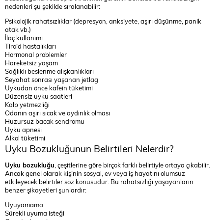
nedenleri şu şekilde sıralanabilir:
Psikolojik rahatsızlıklar (depresyon, anksiyete, aşırı düşünme, panik
atak vb.)
İlaç kullanımı
Tiroid hastalıkları
Hormonal problemler
Hareketsiz yaşam
Sağlıklı beslenme alışkanlıkları
Seyahat sonrası yaşanan jetlag
Uykudan önce kafein tüketimi
Düzensiz uyku saatleri
Kalp yetmezliği
Odanın aşırı sıcak ve aydınlık olması
Huzursuz bacak sendromu
Uyku apnesi
Alkol tüketimi
Uyku Bozukluğunun Belirtileri Nelerdir?
Uyku bozukluğu
, çeşitlerine göre birçok farklı belirtiyle ortaya çıkabilir.
Ancak genel olarak kişinin sosyal, ev veya iş hayatını olumsuz
etkileyecek belirtiler söz konusudur. Bu rahatsızlığı yaşayanların
benzer şikayetleri şunlardır:
Uyuyamama
Sürekli uyuma isteği