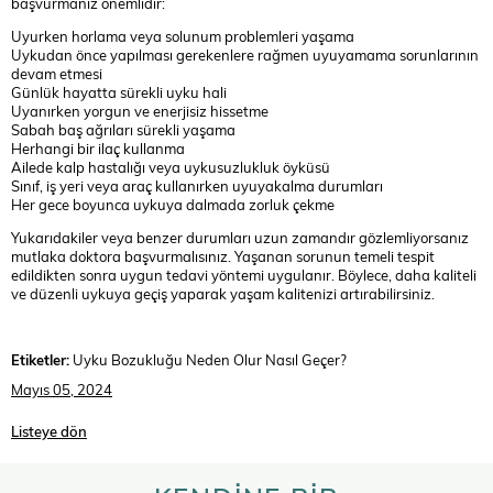
başvurmanız önemlidir:
Uyurken horlama veya solunum problemleri yaşama
Uykudan önce yapılması gerekenlere rağmen uyuyamama sorunlarının
devam etmesi
Günlük hayatta sürekli uyku hali
Uyanırken yorgun ve enerjisiz hissetme
Sabah baş ağrıları sürekli yaşama
Herhangi bir ilaç kullanma
Ailede kalp hastalığı veya uykusuzlukluk öyküsü
Sınıf, iş yeri veya araç kullanırken uyuyakalma durumları
Her gece boyunca uykuya dalmada zorluk çekme
Yukarıdakiler veya benzer durumları uzun zamandır gözlemliyorsanız
mutlaka doktora başvurmalısınız. Yaşanan sorunun temeli tespit
edildikten sonra uygun tedavi yöntemi uygulanır. Böylece, daha kaliteli
ve düzenli uykuya geçiş yaparak yaşam kalitenizi artırabilirsiniz.
Etiketler:
Uyku Bozukluğu Neden Olur Nasıl Geçer?
Mayıs 05, 2024
Listeye dön