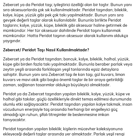
Zebercet ya da Peridot taşı; iyileştirici özelliği olan bir taştır. Bunun yanı
sıra aksesuarlarda çok sık kullanılmaktadır. Peridot taşından; bileklik,
kolye, küpe, yüzük gibi pek çok takı yapılmaktadır. Bunun yanı sıra
gevşek değerli taşlar olarak kullanılabilir. Bununla birlikte Peridot
taşlarını; kolye, yüzük, küpe, bileklik gibi aksesuar haline getirmek de
mümkündür. Her tür aksesuar dahilinde Peridot taşını kullanmak
mümkündür. Hatta Peridot taşının aksesuar olarak kullanımı oldukça
yaygındır.
Zebercet/ Peridot Taşı Nasıl Kullanılmaktadır?
Zebercet ya da Peridot taşından; boncuk, kolye, bileklik, halhal, yüzük,
küpe gibi birden fazla takı yapılmaktadır. Bununla beraber parlak veya
zeytin yeşili arasında farklılaşan yeşil tonlarında eşsiz detaylara
sahiptir. Bunun yanı sıra Zebercet taşı ile kan taşı, gül kuvars, limon
kuvars ve mavi akik gibi başka önemli taşlar ile bir araya getirildiği
zaman, sağlanan tasarımlar oldukça büyüleyici olmaktadır.
Peridot ya da Zebercet taşından yapılan bileklik, kolye, yüzük, küpe ve
halhal gibi takılar, güçlü özellikleriyle direkt temas edilmesi durumunda
olumlu etki sağlayacaktır. Peridot taşından yapılan kolye takmak, insan
vücudunun enerjisiyle taş arasında herhangi bir engelleyici güç
olmadığı için ruhun, şifalı titreşimler ile beslenmesine imkan
tanıyacaktır.
Peridot taşından yapılan bileklik; kişilerin mücevher koleksiyonuna
ekleyeceği değerli taşlar arasında yer almaktadır. Parlak yeşil rengi