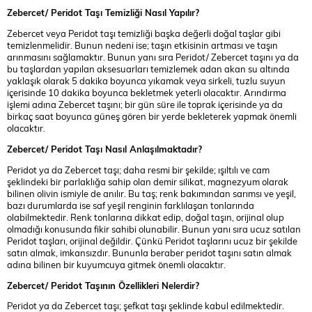
Zebercet/ Peridot Taşı Temizliği Nasıl Yapılır?
Zebercet veya Peridot taşı temizliği başka değerli doğal taşlar gibi
temizlenmelidir. Bunun nedeni ise; taşın etkisinin artması ve taşın
arınmasını sağlamaktır. Bunun yanı sıra Peridot/ Zebercet taşını ya da
bu taşlardan yapılan aksesuarları temizlemek adan akan su altında
yaklaşık olarak 5 dakika boyunca yıkamak veya sirkeli, tuzlu suyun
içerisinde 10 dakika boyunca bekletmek yeterli olacaktır. Arındırma
işlemi adına Zebercet taşını; bir gün süre ile toprak içerisinde ya da
birkaç saat boyunca güneş gören bir yerde bekleterek yapmak önemli
olacaktır.
Zebercet/ Peridot Taşı Nasıl Anlaşılmaktadır?
Peridot ya da Zebercet taşı; daha resmi bir şekilde; ışıltılı ve cam
şeklindeki bir parlaklığa sahip olan demir silikat, magnezyum olarak
bilinen olivin ismiyle de anılır. Bu taş; renk bakımından sarımsı ve yeşil,
bazı durumlarda ise saf yeşil renginin farklılaşan tonlarında
olabilmektedir. Renk tonlarına dikkat edip, doğal taşın, orijinal olup
olmadığı konusunda fikir sahibi olunabilir. Bunun yanı sıra ucuz satılan
Peridot taşları, orijinal değildir. Çünkü Peridot taşlarını ucuz bir şekilde
satın almak, imkansızdır. Bununla beraber peridot taşını satın almak
adına bilinen bir kuyumcuya gitmek önemli olacaktır.
Zebercet/ Peridot Taşının Özellikleri Nelerdir?
Peridot ya da Zebercet taşı; şefkat taşı şeklinde kabul edilmektedir.