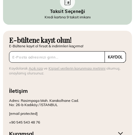
Taksit Seçeneği
Kredi kartına 9 taksit imkanı
E-bültene kayıt olun!
E-Bültene kayıt ol fırsat & indirimleri kaçırma!
KAYDOL
Kaydolarak
Açık rıza
ve
Kişisel verilerin korunması metnini
okumuş,
onaylamış olursunuz.
İletişim
Adres: Rasimpaşa Mah. Karakolhane Cad.
No: 26-b Kadıköy / İSTANBUL
[email protected]
+90 545 543 48 76
Kuramsal