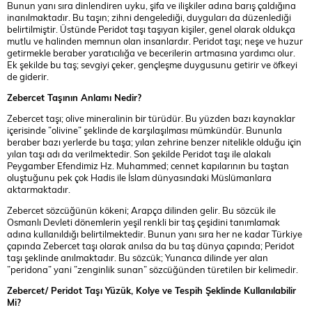
Bunun yanı sıra dinlendiren uyku, şifa ve ilişkiler adına barış çaldığına
inanılmaktadır. Bu taşın; zihni dengelediği, duyguları da düzenlediği
belirtilmiştir. Üstünde Peridot taşı taşıyan kişiler, genel olarak oldukça
mutlu ve halinden memnun olan insanlardır. Peridot taşı; neşe ve huzur
getirmekle beraber yaratıcılığa ve becerilerin artmasına yardımcı olur.
Ek şekilde bu taş; sevgiyi çeker, gençleşme duygusunu getirir ve öfkeyi
de giderir.
Zebercet Taşının Anlamı Nedir?
Zebercet taşı; olive mineralinin bir türüdür. Bu yüzden bazı kaynaklar
içerisinde ”olivine” şeklinde de karşılaşılması mümkündür. Bununla
beraber bazı yerlerde bu taşa; yılan zehrine benzer nitelikle olduğu için
yılan taşı adı da verilmektedir. Son şekilde Peridot taşı ile alakalı
Peygamber Efendimiz Hz. Muhammed; cennet kapılarının bu taştan
oluştuğunu pek çok Hadis ile İslam dünyasındaki Müslümanlara
aktarmaktadır.
Zebercet sözcüğünün kökeni; Arapça dilinden gelir. Bu sözcük ile
Osmanlı Devleti dönemlerin yeşil renkli bir taş çeşidini tanımlamak
adına kullanıldığı belirtilmektedir. Bunun yanı sıra her ne kadar Türkiye
çapında Zebercet taşı olarak anılsa da bu taş dünya çapında; Peridot
taşı şeklinde anılmaktadır. Bu sözcük; Yunanca dilinde yer alan
”peridona” yani ”zenginlik sunan” sözcüğünden türetilen bir kelimedir.
Zebercet/ Peridot Taşı Yüzük, Kolye ve Tespih Şeklinde Kullanılabilir
Mi?