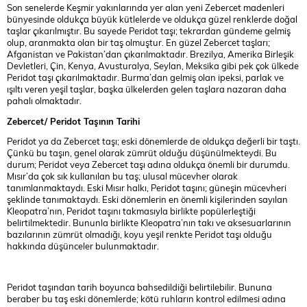
Son senelerde Keşmir yakınlarında yer alan yeni Zebercet madenleri
bünyesinde oldukça büyük kütlelerde ve oldukça güzel renklerde doğal
taşlar çıkarılmıştır. Bu sayede Peridot taşı; tekrardan gündeme gelmiş
olup, aranmakta olan bir taş olmuştur. En güzel Zebercet taşları;
Afganistan ve Pakistan’dan çıkarılmaktadır. Brezilya, Amerika Birleşik
Devletleri, Çin, Kenya, Avusturalya, Seylan, Meksika gibi pek çok ülkede
Peridot taşı çıkarılmaktadır. Burma’dan gelmiş olan ipeksi, parlak ve
ışıltı veren yeşil taşlar, başka ülkelerden gelen taşlara nazaran daha
pahalı olmaktadır.
Zebercet/ Peridot Taşının Tarihi
Peridot ya da Zebercet taşı; eski dönemlerde de oldukça değerli bir taştı.
Çünkü bu taşın, genel olarak zümrüt olduğu düşünülmekteydi. Bu
durum; Peridot veya Zebercet taşı adına oldukça önemli bir durumdu.
Mısır’da çok sık kullanılan bu taş; ulusal mücevher olarak
tanımlanmaktaydı. Eski Mısır halkı, Peridot taşını; güneşin mücevheri
şeklinde tanımaktaydı. Eski dönemlerin en önemli kişilerinden sayılan
Kleopatra’nın, Peridot taşını takmasıyla birlikte popülerleştiği
belirtilmektedir. Bununla birlikte Kleopatra’nın takı ve aksesuarlarının
bazılarının zümrüt olmadığı, koyu yeşil renkte Peridot taşı olduğu
hakkında düşünceler bulunmaktadır.
Peridot taşından tarih boyunca bahsedildiği belirtilebilir. Bununa
beraber bu taş eski dönemlerde; kötü ruhların kontrol edilmesi adına