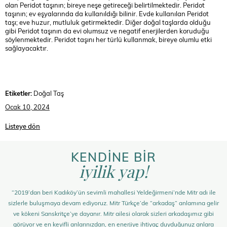
olan Peridot taşının; bireye neşe getireceği belirtilmektedir. Peridot
taşının; ev eşyalarında da kullanıldığı bilinir. Evde kullanılan Peridot
taşı; eve huzur, mutluluk getirmektedir. Diğer doğal taşlarda olduğu
gibi Peridot taşının da evi olumsuz ve negatif enerjilerden koruduğu
söylenmektedir. Peridot taşını her türlü kullanmak, bireye olumlu etki
sağlayacaktır.
Etiketler:
Doğal Taş
Ocak 10, 2024
Listeye dön
KENDİNE BİR
iyilik yap!
“2019’dan beri Kadıköy’ün sevimli mahallesi Yeldeğirmeni’nde Mitr adı ile
sizlerle buluşmaya devam ediyoruz. Mitr Türkçe’de “arkadaş” anlamına gelir
ve kökeni Sanskritçe’ye dayanır. Mitr ailesi olarak sizleri arkadaşımız gibi
görüyor ve en keyifli anlarınızdan, en enerjiye ihtiyaç duyduğunuz anlara