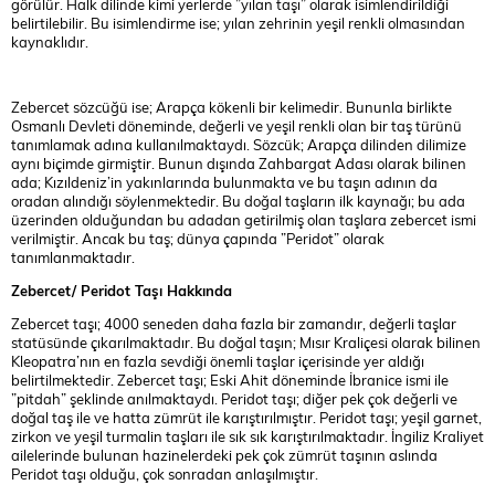
görülür. Halk dilinde kimi yerlerde ”yılan taşı” olarak isimlendirildiği
belirtilebilir. Bu isimlendirme ise; yılan zehrinin yeşil renkli olmasından
kaynaklıdır.
Zebercet sözcüğü ise; Arapça kökenli bir kelimedir. Bununla birlikte
Osmanlı Devleti döneminde, değerli ve yeşil renkli olan bir taş türünü
tanımlamak adına kullanılmaktaydı. Sözcük; Arapça dilinden dilimize
aynı biçimde girmiştir. Bunun dışında Zahbargat Adası olarak bilinen
ada; Kızıldeniz’in yakınlarında bulunmakta ve bu taşın adının da
oradan alındığı söylenmektedir. Bu doğal taşların ilk kaynağı; bu ada
üzerinden olduğundan bu adadan getirilmiş olan taşlara zebercet ismi
verilmiştir. Ancak bu taş; dünya çapında ”Peridot” olarak
tanımlanmaktadır.
Zebercet/ Peridot Taşı Hakkında
Zebercet taşı; 4000 seneden daha fazla bir zamandır, değerli taşlar
statüsünde çıkarılmaktadır. Bu doğal taşın; Mısır Kraliçesi olarak bilinen
Kleopatra’nın en fazla sevdiği önemli taşlar içerisinde yer aldığı
belirtilmektedir. Zebercet taşı; Eski Ahit döneminde İbranice ismi ile
”pitdah” şeklinde anılmaktaydı. Peridot taşı; diğer pek çok değerli ve
doğal taş ile ve hatta zümrüt ile karıştırılmıştır. Peridot taşı; yeşil garnet,
zirkon ve yeşil turmalin taşları ile sık sık karıştırılmaktadır. İngiliz Kraliyet
ailelerinde bulunan hazinelerdeki pek çok zümrüt taşının aslında
Peridot taşı olduğu, çok sonradan anlaşılmıştır.