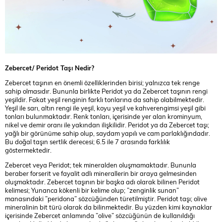
Zebercet/ Peridot Taşı Nedir?
Zebercet taşının en önemli özelliklerinden birisi; yalnızca tek renge
sahip olmasıdır. Bununla birlikte Peridot ya da Zebercet taşının rengi
yeşildir. Fakat yeşil renginin farklı tonlarına da sahip olabilmektedir.
Yeşil ile sarı, altın rengi ile yeşil, koyu yeşil ve kahverengimsi yeşil gibi
tonları bulunmaktadır. Renk tonları, içerisinde yer alan krominyum,
nikel ve demir oranı ile yakından ilişkilidir. Peridot ya da Zebercet taşı;
yağlı bir görünüme sahip olup, saydam yapılı ve cam parlaklığındadır.
Bu doğal taşın sertlik derecesi; 6.5 ile 7 arasında farklılık
göstermektedir.
Zebercet veya Peridot; tek mineralden oluşmamaktadır. Bununla
beraber forserit ve fayalit adlı minerallerin bir araya gelmesinden
oluşmaktadır. Zebercet taşının bir başka adı olarak bilinen Peridot
kelimesi; Yunanca kökenli bir kelime olup; ”zenginlik sunan”
manasındaki ”peridona” sözcüğünden türetilmiştir. Peridot taşı; olive
mineralinin bit türü olarak da bilinmektedir. Bu yüzden kimi kaynaklar
içerisinde Zebercet anlamında ”olive” sözcüğünün de kullanıldığı