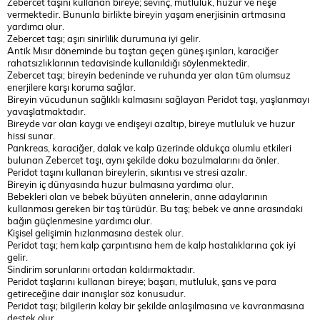
Zebercet taşını kullanan bireye; sevinç, mutluluk, huzur ve neşe
vermektedir. Bununla birlikte bireyin yaşam enerjisinin artmasına
yardımcı olur.
Zebercet taşı; aşırı sinirlilik durumuna iyi gelir.
Antik Mısır döneminde bu taştan geçen güneş ışınları, karaciğer
rahatsızlıklarının tedavisinde kullanıldığı söylenmektedir.
Zebercet taşı; bireyin bedeninde ve ruhunda yer alan tüm olumsuz
enerjilere karşı koruma sağlar.
Bireyin vücudunun sağlıklı kalmasını sağlayan Peridot taşı, yaşlanmayı
yavaşlatmaktadır.
Bireyde var olan kaygı ve endişeyi azaltıp, bireye mutluluk ve huzur
hissi sunar.
Pankreas, karaciğer, dalak ve kalp üzerinde oldukça olumlu etkileri
bulunan Zebercet taşı, aynı şekilde doku bozulmalarını da önler.
Peridot taşını kullanan bireylerin, sıkıntısı ve stresi azalır.
Bireyin iç dünyasında huzur bulmasına yardımcı olur.
Bebekleri olan ve bebek büyüten annelerin, anne adaylarının
kullanması gereken bir taş türüdür. Bu taş; bebek ve anne arasındaki
bağın güçlenmesine yardımcı olur.
Kişisel gelişimin hızlanmasına destek olur.
Peridot taşı; hem kalp çarpıntısına hem de kalp hastalıklarına çok iyi
gelir.
Sindirim sorunlarını ortadan kaldırmaktadır.
Peridot taşlarını kullanan bireye; başarı, mutluluk, şans ve para
getireceğine dair inanışlar söz konusudur.
Peridot taşı; bilgilerin kolay bir şekilde anlaşılmasına ve kavranmasına
destek olur.