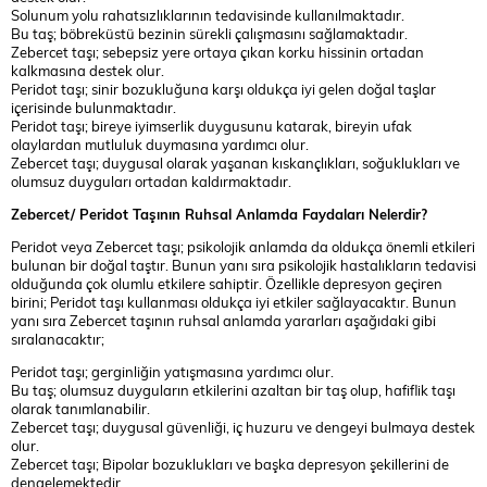
Solunum yolu rahatsızlıklarının tedavisinde kullanılmaktadır.
Bu taş; böbreküstü bezinin sürekli çalışmasını sağlamaktadır.
Zebercet taşı; sebepsiz yere ortaya çıkan korku hissinin ortadan
kalkmasına destek olur.
Peridot taşı; sinir bozukluğuna karşı oldukça iyi gelen doğal taşlar
içerisinde bulunmaktadır.
Peridot taşı; bireye iyimserlik duygusunu katarak, bireyin ufak
olaylardan mutluluk duymasına yardımcı olur.
Zebercet taşı; duygusal olarak yaşanan kıskançlıkları, soğuklukları ve
olumsuz duyguları ortadan kaldırmaktadır.
Zebercet/ Peridot Taşının Ruhsal Anlamda Faydaları Nelerdir?
Peridot veya Zebercet taşı; psikolojik anlamda da oldukça önemli etkileri
bulunan bir doğal taştır. Bunun yanı sıra psikolojik hastalıkların tedavisi
olduğunda çok olumlu etkilere sahiptir. Özellikle depresyon geçiren
birini; Peridot taşı kullanması oldukça iyi etkiler sağlayacaktır. Bunun
yanı sıra Zebercet taşının ruhsal anlamda yararları aşağıdaki gibi
sıralanacaktır;
Peridot taşı; gerginliğin yatışmasına yardımcı olur.
Bu taş; olumsuz duyguların etkilerini azaltan bir taş olup, hafiflik taşı
olarak tanımlanabilir.
Zebercet taşı; duygusal güvenliği, iç huzuru ve dengeyi bulmaya destek
olur.
Zebercet taşı; Bipolar bozuklukları ve başka depresyon şekillerini de
dengelemektedir.