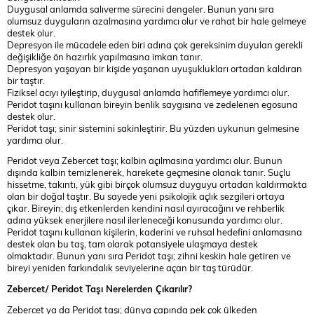
Duygusal anlamda salıverme sürecini dengeler. Bunun yanı sıra
olumsuz duyguların azalmasına yardımcı olur ve rahat bir hale gelmeye
destek olur.
Depresyon ile mücadele eden biri adına çok gereksinim duyulan gerekli
değişikliğe ön hazırlık yapılmasına imkan tanır.
Depresyon yaşayan bir kişide yaşanan uyuşuklukları ortadan kaldıran
bir taştır.
Fiziksel acıyı iyileştirip, duygusal anlamda hafiflemeye yardımcı olur.
Peridot taşını kullanan bireyin benlik saygısına ve zedelenen egosuna
destek olur.
Peridot taşı; sinir sistemini sakinleştirir. Bu yüzden uykunun gelmesine
yardımcı olur.
Peridot veya Zebercet taşı; kalbin açılmasına yardımcı olur. Bunun
dışında kalbin temizlenerek, harekete geçmesine olanak tanır. Suçlu
hissetme, takıntı, yük gibi birçok olumsuz duyguyu ortadan kaldırmakta
olan bir doğal taştır. Bu sayede yeni psikolojik açlık sezgileri ortaya
çıkar. Bireyin; dış etkenlerden kendini nasıl ayıracağını ve rehberlik
adına yüksek enerjilere nasıl ilerleneceği konusunda yardımcı olur.
Peridot taşını kullanan kişilerin, kaderini ve ruhsal hedefini anlamasına
destek olan bu taş, tam olarak potansiyele ulaşmaya destek
olmaktadır. Bunun yanı sıra Peridot taşı; zihni keskin hale getiren ve
bireyi yeniden farkındalık seviyelerine açan bir taş türüdür.
Zebercet/ Peridot Taşı Nerelerden Çıkarılır?
Zebercet ya da Peridot taşı; dünya çapında pek çok ülkeden