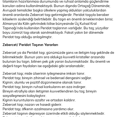
tılsımların hazırlanması durumunda ve ruhsal anlamda güçlendirme
konuları adına kullanılmaktaydı. Bunun dışında Ortaçağ Döneminde;
Avrupalı temsilciler başka ülkelere yapmış oldukları yolculuklardan
önemli oranlarda Zebercet taşı getirmişlerdir. Peridot taşıyla beraber
kiliselerin süslendiği belirtilebilir. Bu taşın en önemli örneklerinden birisi;
Almanya’da Köln şehrindeki kilise bünyesinde Üç Kutsal Kral
Tapınağı’nda kullanılan Peridot taşlarının varlığıdır. Bu taş; yüzyıllar
boyu zümrüt taşı olarak sanılmaktaydı. Fakat yakın bir dönemde
Peridot taşı olduğu anlaşılmıştır.
Zebercet/ Peridot Taşının Yararları
Zebercet ya da Peridot taşı; günümüzde şans ve iletişim taşı şeklinde de
bilinmektedir. Bunun yanı sıra oldukça kuvvetli kristaller arasında
bulunan bu taşın, bilinen pek çok yararı bulunmaktadır. Bu önemli ve
değerli taşın faydaları ise aşağıdaki gibi sıralanabilir;
Zebercet taşı; mide ülserinin iyileşmesine imkan tanır.
Peridot taşı; bireyin zihinsel ve bedensel dengesini sağlar.
Kişinin; olumlu ve pozitif düşünmesine olanak tanır.
Peridot taşı; bireyin ruhsal korkularını en aza indirger.
Bireyin etrafıyla olan iletişimin kuvvetlendiren bu taş; bireyin
sosyalleşmesini kolaylaştırır.
Kişinin kuruntularını azaltır ve ortadan kaldırır.
Zebercet taşı; nazarı ve hasedi giderir.
Peridot taşı; öfkenin azalmasına yardımcı olur.
Zebercet taşının depresyon üzerinde etkili olduğu söylenmektedir.