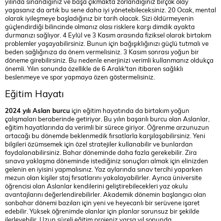
yılında sınandığınız ve başa çıkmakta zorlandığınız birçok olay
yaşasanız da artık bu sene daha iyi yönetebileceksiniz. 20 Ocak, mental
olarak iyileşmeye başladığınız bir tarih olacak. Sizi öldürmeyenin
güçlendirdiği bilincinde olmanız olası risklere karşı dimdik ayakta
durmanızı sağlıyor. 4 Eylül ve 3 Kasım arasında fiziksel olarak birtakım
problemler yaşayabilirsiniz. Bunun için bağışıklığınızı güçlü tutmalı ve
beden sağlığınıza da önem vermelisiniz. 3 Kasım sonrası yoğun bir
döneme girebilirsiniz. Bu nedenle enerjinizi verimli kullanmanız oldukça
önemli. Yılın sonunda özellikle de 6 Aralık'tan itibaren sağlıklı
beslenmeye ve spor yapmaya özen göstermelisiniz.
Eğitim Hayatı
2024 yılı Aslan burcu
için eğitim hayatında da birtakım yoğun
çalışmaları beraberinde getiriyor. Bu yılın başarılı burcu olan Aslanlar,
eğitim hayatlarında da verimli bir sürece giriyor. Öğrenme arzunuzun
artacağı bu dönemde beklenmedik fırsatlarla karşılaşabilirsiniz. Yeni
bilgileri özümsemek için özel stratejiler kullanabilir ve bunlardan
faydalanabilirsiniz. Bahar döneminde daha fazla gerekebilir. Zira
sınava yaklaşma döneminde istediğiniz sonuçları almak için elinizden
gelenin en iyisini yapmalısınız. Yaz aylarında sınav tercihi yaparken
mezun olan kişiler staj fırsatlarını yakalayabilirler. Ayrıca üniversite
öğrencisi olan Aslanlar kendilerini geliştirebilecekleri yaz okulu
avantajlarını değerlendirebilirler. Akademik dönemin başlangıcı olan
sonbahar dönemi bazıları için yeni ve heyecanlı bir serüvene işaret
edebilir. Yüksek öğrenimde olanlar için planlar sorunsuz bir şekilde
ilerleyebilir. Uzun süreli eğitim projeniz varsa yıl sonunda