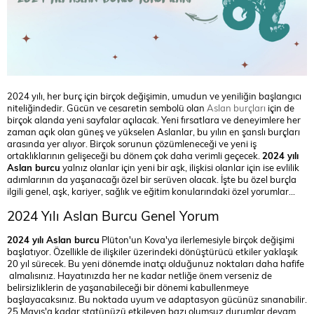
2024 yılı, her burç için birçok değişimin, umudun ve yeniliğin başlangıcı
niteliğindedir. Gücün ve cesaretin sembolü olan
Aslan burçları
için de
birçok alanda yeni sayfalar açılacak. Yeni fırsatlara ve deneyimlere her
zaman açık olan güneş ve yükselen Aslanlar, bu yılın en şanslı burçları
arasında yer alıyor. Birçok sorunun çözümleneceği ve yeni iş
ortaklıklarının gelişeceği bu dönem çok daha verimli geçecek.
2024 yılı
Aslan burcu
yalnız olanlar için yeni bir aşk, ilişkisi olanlar için ise evlilik
adımlarının da yaşanacağı özel bir serüven olacak. İşte bu özel burçla
ilgili genel, aşk, kariyer, sağlık ve eğitim konularındaki özel yorumlar...
2024 Yılı Aslan Burcu Genel Yorum
2024 yılı Aslan burcu
Plüton'un Kova'ya ilerlemesiyle birçok değişimi
başlatıyor. Özellikle de ilişkiler üzerindeki dönüştürücü etkiler yaklaşık
20 yıl sürecek. Bu yeni dönemde inatçı olduğunuz noktaları daha hafife
almalısınız. Hayatınızda her ne kadar netliğe önem verseniz de
belirsizliklerin de yaşanabileceği bir dönemi kabullenmeye
başlayacaksınız. Bu noktada uyum ve adaptasyon gücünüz sınanabilir.
25 Mayıs'a kadar statünüzü etkileyen bazı olumsuz durumlar devam