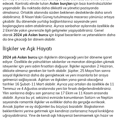
edecek. Kontrolü elinde tutan
Aslan burçları
için bazı kontrolsüzlükler
yaşanabilir. Bu noktada daha dikkatli ve yönetici pozisyonda
olmalısınız. Ortaklık alanında sizden beklenen desteklerde daha sınırlı
olabilirsiniz. 8 Nisan'daki Güneş tutulmasıyla maceracı yönünüz ortaya
çıkabilir. Bu dönemde yurtdışı bağlantılarınız sayesinde yeni
başlangıçlara adım atabilirsiniz. Ayrıca sonbahar aylarında özellikle de
2 Ekim'de yakın çevrenizle ilgili gelişmeler yaşayabilirsiniz. Genel
olarak
2024 yılı Aslan burcu
için kişisel becerilerin ve yeteneklerin daha
da öne çıkacağı bir dönem olabilir.
İlişkiler ve Aşk Hayatı
2024 yılı Aslan burcu
için ilişkilerin dönüşeceği yeni bir döneme işaret
ediyor. Özellikle de yalnızlıktan sıkılanlar ve monoton döngüden çıkmak
isteyenler için yeni adım fırsatları doğuyor. İlişkiler açısından 2 Haziran,
dikkate almanız gereken bir tarih olabilir. Jüpiter, 25 Mayıs'tan sonra
sosyal ilişkilerinizi daha da genişletecek ve yeni insanlarla bir araya
gelmenizi sağlayacak. Aşktan ve ilişkiden yana şanslı olacağınız
tarihler 16 Şubat-11 Mart olabilir. Ayrıca yaz ortaları da özellikle de 11
Temmuz ve 4 Ağustos aralarında yeni bir fırsatı değerlendirebilirsiniz.
Yılın sonlarına doğru son şansınız ise 17 Ekim ve 11 Kasım arasında
olabilir. Ayrıca bu yıl, sekizinci evinizde konumlanan Satürn ve Neptün
sayesinde romantik ilişkiler ve evlilikler daha da gerçeğe evrilecek.
Ancak Jüpiter ve ay düğümleri bu büyüyü bozabilir. Başkalarının
beklentilerini yerine getirmek için kendinizi zorlarsanız hayal kırıklığına
uğrayabilirsiniz. Yine de kendi aşk hikayenizi benimsemek için hazır ve