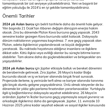
tamamlayarak bir üst seviyeye yükselebilirsiniz. Yeni ve başarılı bir
eğitim yolculuğu ile 2024'ü en iyi şekilde tamamlayabilirsiniz.
Önemli Tarihler
2024 yılı Aslan burcu
için belirli tarihlerle daha da önemli hale geliyor.
Yılın başında 21 Ocak'tan itibaren değişim dönüşüm enerjisi hakim
olacak. Zira bu dönemde Plüton Kova burcuna geçiş yapacak. 2043
senesine kadar gezegen Kova burcunda sabit kalacak. Dolayısıyla
dönüm noktalarının yaşanması kaçınılmaz. 7. eve geçiş yapacak olan
Plüton, adeta ilişkilerinizi yapılandıracak ve büyük değişimler
yaratacak. Bu noktada hayatınıza aldığınız insanlara ve ilişkilere
dikkat edin. Kötü ilişkisi veya evliliği olanlar bu süreçte bitirme kararı
alabilirler. Tam aksine daha da güçlenebilecekleri ve birleşecekler anı
yaşayabilirler.
2024 yılı Aslan burcu
için Jüpiter etkisiyle bolluk ve bereket dönemini
de beraberinde getirecek. Zira Jüpiter, 26 Mayıs'a kadar Boğa
burcunda olacak ve iş ve kariyer alanında birçok fırsat sunacak.
Projenizde ilerleme, iş yerinizde terfi alma ve kariyer alanında tanınma
gibi birçok olumlu gelişme yaşayabilirsiniz. Ünlü olmak isteyenler de bu
dönemde bir yıldız gibi parlama fırsatından yararlanacaklar. Yurtdışıyla
ilgili iş bağlantılarınız dolayısıyla seyahat edebilirsiniz. 26 Mayıs'ın
ardından Jüpiter'in İkizler burcuna geçiş yapmasıyla sosyal çevreniz ve
arkadaşlık ilişkileriniz daha da genişleyecek. Jüpiter, 11. evinizde 10
Haziran 2025 yılına kadar seyahat edecek ve sosyal ilişkiler konusunda