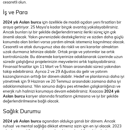
cesaretli olun.
İş ve Para
2024 yılı Aslan burcu
için özellikle de maddi açıdan yeni fırsatları bir
araya getiriyor. 25 Mayıs'a kadar birçok avantaj yakalayabilirsiniz.
Ancak bunları iyi bir şekilde değerlendirirseniz ileriki süreç için çok
önemli olacak. Yakın çevrenizdeki destekçileriniz ve sizden daha güçlü
konumda olan birileri varsa yardım almak istemeniz kaçınılmaz olacak.
Cesaretli ve atak duruşunuz olsa da riskli ve ani kararlar almaktan
uzak durmanız lehinize olabilir. Ortak proje ve yatırımlar ise artık
kontrolünüzde. Bu dönemde kariyerinize odaklanarak üzerinde uzun
süredir çalıştığınız projelerinizin meyvelerini artık toplayabilirsiniz.
Finansal fırsatlar için 11 Mart ve 5 Nisan arasındaki süreci yakından
takip edebilirsiniz. Ayrıca 2 ve 29 Ağustos da gelir ve yatırım
kazançlarınızın arttığı bir dönem olabilir. Hedef ve planlarınızı daha iyi
yönetmek için 9 Haziran ve 20 Temmuz arasındaki zamana daha iyi
odaklanmalısınız. Yılın sonuna doğru pes etmeden çalışkanlığınızı ve
enerjik ruh halinizi korumaya devam edebilirsiniz. Kısacası
2024 yılı
Aslan burcu
kariyer alanında fırsatların çıkmasına ve iyi bir şekilde
değerlendirilmesine bağlı olacak.
Sağlık Durumu
2024 yılı Aslan burcu
açısından oldukça şanslı bir dönem. Ancak
ruhsal ve mental sağlığa dikkat etmeniz sizin için en iyi olacak. 2023