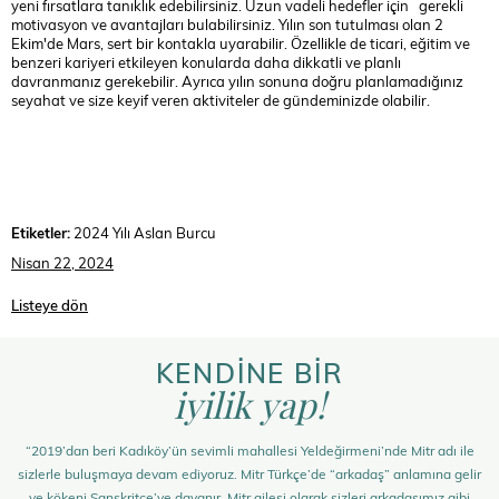
yeni fırsatlara tanıklık edebilirsiniz. Uzun vadeli hedefler için gerekli
motivasyon ve avantajları bulabilirsiniz. Yılın son tutulması olan 2
Ekim'de Mars, sert bir kontakla uyarabilir. Özellikle de ticari, eğitim ve
benzeri kariyeri etkileyen konularda daha dikkatli ve planlı
davranmanız gerekebilir. Ayrıca yılın sonuna doğru planlamadığınız
seyahat ve size keyif veren aktiviteler de gündeminizde olabilir.
Etiketler:
2024 Yılı Aslan Burcu
Nisan 22, 2024
Listeye dön
KENDİNE BİR
iyilik yap!
“2019’dan beri Kadıköy’ün sevimli mahallesi Yeldeğirmeni’nde Mitr adı ile
sizlerle buluşmaya devam ediyoruz. Mitr Türkçe’de “arkadaş” anlamına gelir
ve kökeni Sanskritçe’ye dayanır. Mitr ailesi olarak sizleri arkadaşımız gibi