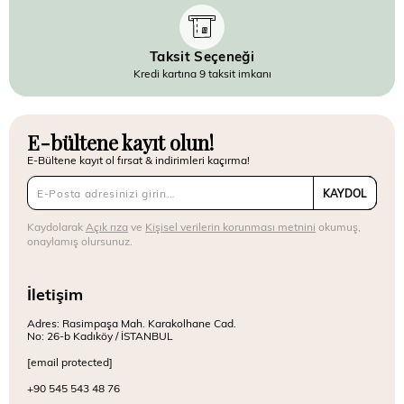
Taksit Seçeneği
Kredi kartına 9 taksit imkanı
E-bültene kayıt olun!
E-Bültene kayıt ol fırsat & indirimleri kaçırma!
KAYDOL
Kaydolarak
Açık rıza
ve
Kişisel verilerin korunması metnini
okumuş,
onaylamış olursunuz.
İletişim
Adres: Rasimpaşa Mah. Karakolhane Cad.
No: 26-b Kadıköy / İSTANBUL
[email protected]
+90 545 543 48 76