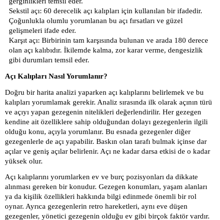
gerginlikleri temsil eder.
Sekstil açı: 60 derecelik açı kalıpları için kullanılan bir ifadedir.
Çoğunlukla olumlu yorumlanan bu açı fırsatları ve güzel
gelişmeleri ifade eder.
Karşıt açı: Birbirinin tam karşısında bulunan ve arada 180 derece
olan açı kalıbıdır. İkilemde kalma, zor karar verme, dengesizlik
gibi durumları temsil eder.
Açı Kalıpları Nasıl Yorumlanır?
Doğru bir harita analizi yaparken açı kalıplarını belirlemek ve bu
kalıpları yorumlamak gerekir. Analiz sırasında ilk olarak açının türü
ve açıyı yapan gezegenin nitelikleri değerlendirilir. Her gezegen
kendine ait özelliklere sahip olduğundan dolayı gezegenlerin ilgili
olduğu konu, açıyla yorumlanır. Bu esnada gezegenler diğer
gezegenlerle de açı yapabilir. Baskın olan tarafı bulmak içinse dar
açılar ve geniş açılar belirlenir. Açı ne kadar darsa etkisi de o kadar
yüksek olur.
Açı kalıplarını yorumlarken ev ve burç pozisyonları da dikkate
alınması gereken bir konudur. Gezegen konumları, yaşam alanları
ya da kişilik özellikleri hakkında bilgi edinmede önemli bir rol
oynar. Ayrıca gezegenlerin retro hareketleri, aynı eve düşen
gezegenler, yönetici gezegenin olduğu ev gibi birçok faktör vardır.