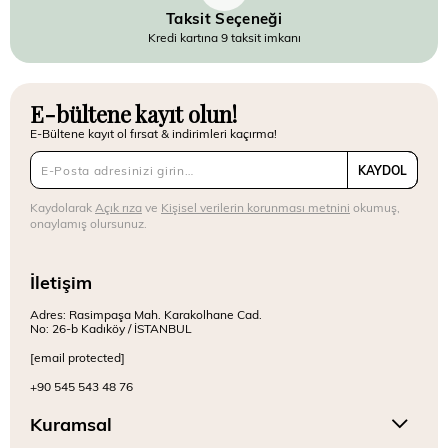
Taksit Seçeneği
Kredi kartına 9 taksit imkanı
E-bültene kayıt olun!
E-Bültene kayıt ol fırsat & indirimleri kaçırma!
KAYDOL
Kaydolarak
Açık rıza
ve
Kişisel verilerin korunması metnini
okumuş,
onaylamış olursunuz.
İletişim
Adres: Rasimpaşa Mah. Karakolhane Cad.
No: 26-b Kadıköy / İSTANBUL
[email protected]
+90 545 543 48 76
Kuramsal