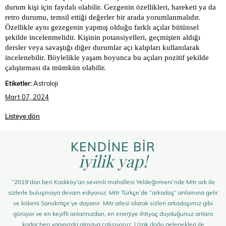
durum kişi için faydalı olabilir. Gezgenin özellikleri, hareketi ya da
retro durumu, temsil ettiği değerler bir arada yorumlanmalıdır.
Özellikle aynı gezegenin yapmış olduğu farklı açılar bütünsel
şekilde incelenmelidir. Kişinin potansiyelleri, geçmişten aldığı
dersler veya savaştığı diğer durumlar açı kalıpları kullanılarak
incelenebilir. Böylelikle yaşam boyunca bu açıları pozitif şekilde
çalıştırması da mümkün olabilir.
Etiketler:
Astroloji
Mart 07, 2024
Listeye dön
KENDİNE BİR
iyilik yap!
“2019’dan beri Kadıköy’ün sevimli mahallesi Yeldeğirmeni’nde Mitr adı ile
sizlerle buluşmaya devam ediyoruz. Mitr Türkçe’de “arkadaş” anlamına gelir
ve kökeni Sanskritçe’ye dayanır. Mitr ailesi olarak sizleri arkadaşımız gibi
görüyor ve en keyifli anlarınızdan, en enerjiye ihtiyaç duyduğunuz anlara
kadar hep yanınızda olmaya çalışıyoruz. Uzak doğu gelenekleri ile