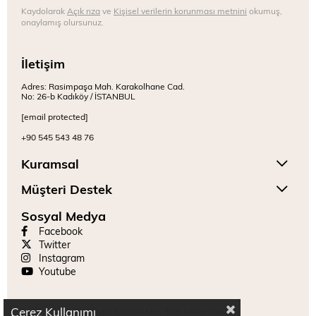
Kaydolarak
Açık rıza
ve
Kişisel verilerin korunması metnini
okumuş,
onaylamış olursunuz.
İletişim
Adres: Rasimpaşa Mah. Karakolhane Cad.
No: 26-b Kadıköy / İSTANBUL
[email protected]
+90 545 543 48 76
Kuramsal
Müşteri Destek
Sosyal Medya
Facebook
Twitter
Instagram
Youtube
Çerez Kullanımı
Copyright © 2024 Mitr. Tüm hakları saklıdır.