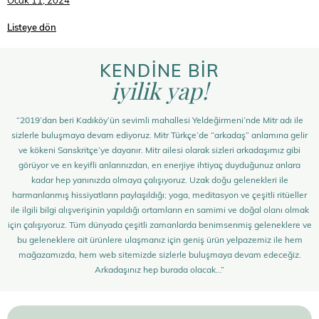
Ocak 11, 2024
Listeye dön
KENDİNE BİR
iyilik yap!
“2019’dan beri Kadıköy’ün sevimli mahallesi Yeldeğirmeni’nde Mitr adı ile
sizlerle buluşmaya devam ediyoruz. Mitr Türkçe’de “arkadaş” anlamına gelir
ve kökeni Sanskritçe’ye dayanır. Mitr ailesi olarak sizleri arkadaşımız gibi
görüyor ve en keyifli anlarınızdan, en enerjiye ihtiyaç duyduğunuz anlara
kadar hep yanınızda olmaya çalışıyoruz. Uzak doğu gelenekleri ile
harmanlanmış hissiyatların paylaşıldığı; yoga, meditasyon ve çeşitli ritüeller
ile ilgili bilgi alışverişinin yapıldığı ortamların en samimi ve doğal olanı olmak
için çalışıyoruz. Tüm dünyada çeşitli zamanlarda benimsenmiş geleneklere ve
bu geleneklere ait ürünlere ulaşmanız için geniş ürün yelpazemiz ile hem
mağazamızda, hem web sitemizde sizlerle buluşmaya devam edeceğiz.
Arkadaşınız hep burada olacak…”