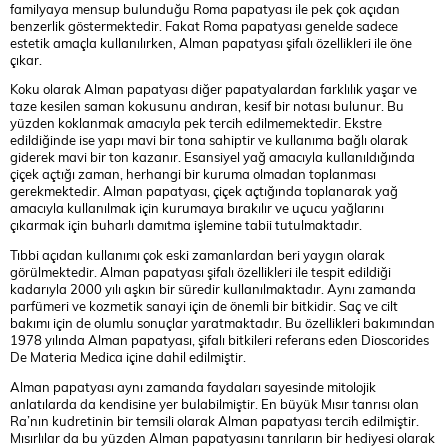
familyaya mensup bulunduğu Roma papatyası ile pek çok açıdan
benzerlik göstermektedir. Fakat Roma papatyası genelde sadece
estetik amaçla kullanılırken, Alman papatyası şifalı özellikleri ile öne
çıkar.
Koku olarak Alman papatyası diğer papatyalardan farklılık yaşar ve
taze kesilen saman kokusunu andıran, kesif bir notası bulunur. Bu
yüzden koklanmak amacıyla pek tercih edilmemektedir. Ekstre
edildiğinde ise yapı mavi bir tona sahiptir ve kullanıma bağlı olarak
giderek mavi bir ton kazanır. Esansiyel yağ amacıyla kullanıldığında
çiçek açtığı zaman, herhangi bir kuruma olmadan toplanması
gerekmektedir. Alman papatyası, çiçek açtığında toplanarak yağ
amacıyla kullanılmak için kurumaya bırakılır ve uçucu yağlarını
çıkarmak için buharlı damıtma işlemine tabii tutulmaktadır.
Tıbbi açıdan kullanımı çok eski zamanlardan beri yaygın olarak
görülmektedir. Alman papatyası şifalı özellikleri ile tespit edildiği
kadarıyla 2000 yılı aşkın bir süredir kullanılmaktadır. Aynı zamanda
parfümeri ve kozmetik sanayi için de önemli bir bitkidir. Saç ve cilt
bakımı için de olumlu sonuçlar yaratmaktadır. Bu özellikleri bakımından
1978 yılında Alman papatyası, şifalı bitkileri referans eden Dioscorides
De Materia Medica içine dahil edilmiştir.
Alman papatyası aynı zamanda faydaları sayesinde mitolojik
anlatılarda da kendisine yer bulabilmiştir. En büyük Mısır tanrısı olan
Ra’nın kudretinin bir temsili olarak Alman papatyası tercih edilmiştir.
Mısırlılar da bu yüzden Alman papatyasını tanrıların bir hediyesi olarak