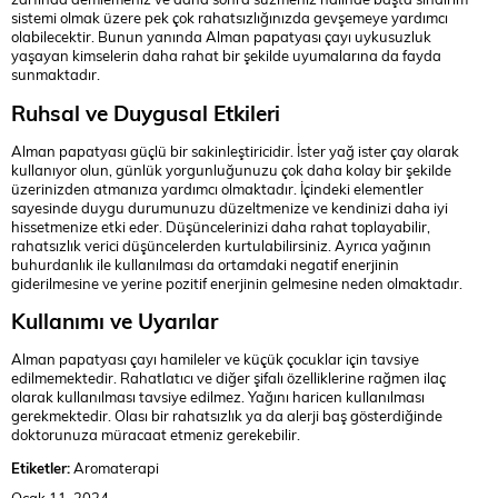
sistemi olmak üzere pek çok rahatsızlığınızda gevşemeye yardımcı
olabilecektir. Bunun yanında Alman papatyası çayı uykusuzluk
yaşayan kimselerin daha rahat bir şekilde uyumalarına da fayda
sunmaktadır.
Ruhsal ve Duygusal Etkileri
Alman papatyası güçlü bir sakinleştiricidir. İster yağ ister çay olarak
kullanıyor olun, günlük yorgunluğunuzu çok daha kolay bir şekilde
üzerinizden atmanıza yardımcı olmaktadır. İçindeki elementler
sayesinde duygu durumunuzu düzeltmenize ve kendinizi daha iyi
hissetmenize etki eder. Düşüncelerinizi daha rahat toplayabilir,
rahatsızlık verici düşüncelerden kurtulabilirsiniz. Ayrıca yağının
buhurdanlık ile kullanılması da ortamdaki negatif enerjinin
giderilmesine ve yerine pozitif enerjinin gelmesine neden olmaktadır.
Kullanımı ve Uyarılar
Alman papatyası çayı hamileler ve küçük çocuklar için tavsiye
edilmemektedir. Rahatlatıcı ve diğer şifalı özelliklerine rağmen ilaç
olarak kullanılması tavsiye edilmez. Yağını haricen kullanılması
gerekmektedir. Olası bir rahatsızlık ya da alerji baş gösterdiğinde
doktorunuza müracaat etmeniz gerekebilir.
Etiketler:
Aromaterapi