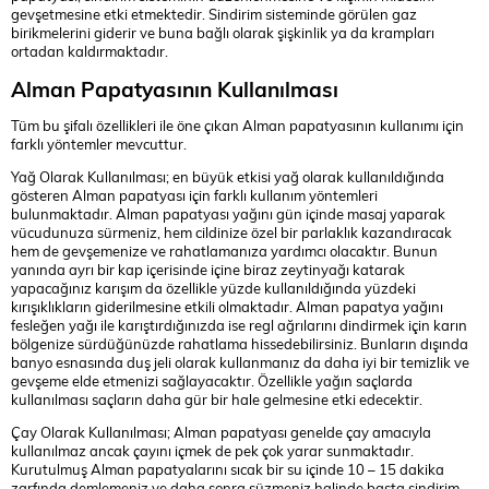
gevşetmesine etki etmektedir. Sindirim sisteminde görülen gaz
birikmelerini giderir ve buna bağlı olarak şişkinlik ya da krampları
ortadan kaldırmaktadır.
Alman Papatyasının Kullanılması
Tüm bu şifalı özellikleri ile öne çıkan Alman papatyasının kullanımı için
farklı yöntemler mevcuttur.
Yağ Olarak Kullanılması; en büyük etkisi yağ olarak kullanıldığında
gösteren Alman papatyası için farklı kullanım yöntemleri
bulunmaktadır. Alman papatyası yağını gün içinde masaj yaparak
vücudunuza sürmeniz, hem cildinize özel bir parlaklık kazandıracak
hem de gevşemenize ve rahatlamanıza yardımcı olacaktır. Bunun
yanında ayrı bir kap içerisinde içine biraz zeytinyağı katarak
yapacağınız karışım da özellikle yüzde kullanıldığında yüzdeki
kırışıklıkların giderilmesine etkili olmaktadır. Alman papatya yağını
fesleğen yağı ile karıştırdığınızda ise regl ağrılarını dindirmek için karın
bölgenize sürdüğünüzde rahatlama hissedebilirsiniz. Bunların dışında
banyo esnasında duş jeli olarak kullanmanız da daha iyi bir temizlik ve
gevşeme elde etmenizi sağlayacaktır. Özellikle yağın saçlarda
kullanılması saçların daha gür bir hale gelmesine etki edecektir.
Çay Olarak Kullanılması; Alman papatyası genelde çay amacıyla
kullanılmaz ancak çayını içmek de pek çok yarar sunmaktadır.
Kurutulmuş Alman papatyalarını sıcak bir su içinde 10 – 15 dakika
zarfında demlemeniz ve daha sonra süzmeniz halinde başta sindirim