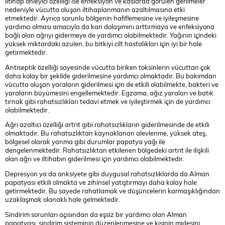
İltihap önleyici özelliği ise enfeksiyon ve kaslarda görülen gerilmeler
nedeniyle vücutta oluşan iltihaplanmanın azaltılmasına etki
etmektedir. Ayrıca sorunlu bölgenin hafiflemesine ve iyileşmesine
yardımcı olması amacıyla da kan dolaşımını arttırmaya ve enfeksiyona
bağlı olan ağrıyı gidermeye de yardımcı olabilmektedir. Yağının içindeki
yüksek miktardaki azulen, bu bitkiyi cilt hastalıkları için iyi bir hale
getirmektedir.
Antiseptik özelliği sayesinde vücutta biriken toksinlerin vücuttan çok
daha kolay bir şekilde giderilmesine yardımcı olmaktadır. Bu bakımdan
vücutta oluşan yaraların giderilmesi için de etkili olabilmekte, bakteri ve
yaraların büyümesini engellemektedir. Egzama, ağız yaraları ve batık
tırnak gibi rahatsızlıkları tedavi etmek ve iyileştirmek için de yardımcı
olabilmektedir.
Ağrı azaltıcı özelliği artrit gibi rahatsızlıkların giderilmesinde de etkili
olmaktadır. Bu rahatsızlıktan kaynaklanan alevlenme, yüksek ateş,
bölgesel olarak yanma gibi durumlar papatya yağı ile
dengelenmektedir. Rahatsızlıktan etkilenen bölgedeki artrit ile ilişkili
olan ağrı ve iltihabın giderilmesi için yardımcı olabilmektedir.
Depresyon ya da anksiyete gibi duygusal rahatsızlıklarda da Alman
papatyası etkili olmakta ve zihinsel yatıştırmayı daha kolay hale
getirmektedir. Bu sayede rahatlamak ve düşüncelerin karmaşıklığından
uzaklaşmak olanaklı hale gelmektedir.
Sindirim sorunları açısından da eşsiz bir yardımcı olan Alman
papatyası, sindirim sisteminin düzenlenmesine ve kişinin midesini