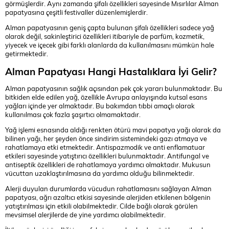
görmüşlerdir. Aynı zamanda şifalı özellikleri sayesinde Mısırlılar Alman
papatyasına çeşitli festivaller düzenlemişlerdir.
Alman papatyasının geniş çapta bulunan şifalı özellikleri sadece yağ
olarak değil, sakinleştirici özellikleri itibariyle de parfüm, kozmetik,
yiyecek ve içecek gibi farklı alanlarda da kullanılmasını mümkün hale
getirmektedir.
Alman Papatyası Hangi Hastalıklara İyi Gelir?
Alman papatyasının sağlık açısından pek çok yararı bulunmaktadır. Bu
bitkiden elde edilen yağ, özellikle Avrupa anlayışında kutsal esans
yağları içinde yer almaktadır. Bu bakımdan tıbbi amaçlı olarak
kullanılması çok fazla şaşırtıcı olmamaktadır.
Yağ işlemi esnasında aldığı renkten ötürü mavi papatya yağı olarak da
bilinen yağı, her şeyden önce sindirim sistemindeki gazı atmaya ve
rahatlamaya etki etmektedir. Antispazmodik ve anti enflamatuar
etkileri sayesinde yatıştırıcı özellikleri bulunmaktadır. Antifungal ve
antiseptik özellikleri de rahatlamaya yardımcı olmaktadır. Mukusun
vücuttan uzaklaştırılmasına da yardımcı olduğu bilinmektedir.
Alerji duyulan durumlarda vücudun rahatlamasını sağlayan Alman
papatyası, ağrı azaltıcı etkisi sayesinde alerjiden etkilenen bölgenin
yatıştırılması için etkili olabilmektedir. Cilde bağlı olarak görülen
mevsimsel alerjilerde de yine yardımcı olabilmektedir.