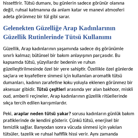
hissettirir. Tütsü dumanı, bu günlerin sadece görünür olanına
değil, ruhsal katmanına da anlam katar ve manevi atmosferi
adeta görünmez bir tül gibi sarar.
Gelenekten Güzelliğe Arap Kadınlarının
Güzellik Rutinlerinde Tütsü Kullanımı
Güzellik, Arap kadınlarının yaşamında sadece dış görünümle
sınırlı kalmaz; bütünsel bir bakım anlayışının parçasıdır. Bu
kapsamda tütsü, yüzyıllardır bedenin ve ruhun
güzelleştirilmesinde özel bir yere sahiptir. Özellikle özel günlerde
saçlara ve kıyafetlere sinmesi için kullanılan aromatik tütsü
dumanları, kadının zarafetine koku yoluyla eklenen görünmez bir
aksesuar gibidir.
Tütsü çeşitleri
arasında yer alan bakhoor, miskli
oud, amberli reçineler, Arap kadınlarının güzellik ritüellerinde
sıkça tercih edilen karışımlardır.
Peki,
araplar neden tütsü yakar?
sorusu kadınların günlük bakım
pratiklerinde de kendini gösterir. Çünkü tütsü, enerjisel bir
temizlik sağlar. Banyodan sonra vücuda sinmesi için yakılan
tütsüler, tazelik ve ruhsal hafiflik hissi verir. Aynı zamanda