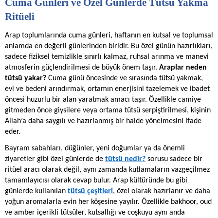
Cuma Günleri ve Özel Günlerde Tütsü Yakma
Ritüeli
Arap toplumlarında cuma günleri, haftanın en kutsal ve toplumsal
anlamda en değerli günlerinden biridir. Bu özel günün hazırlıkları,
sadece fiziksel temizlikle sınırlı kalmaz, ruhsal arınma ve manevi
atmosferin güçlendirilmesi de büyük önem taşır.
Araplar neden
tütsü yakar?
Cuma günü öncesinde ve sırasında tütsü yakmak,
evi ve bedeni arındırmak, ortamın enerjisini tazelemek ve ibadet
öncesi huzurlu bir alan yaratmak amacı taşır. Özellikle camiye
gitmeden önce giysilere veya ortama tütsü serpiştirilmesi, kişinin
Allah’a daha saygılı ve hazırlanmış bir halde yönelmesini ifade
eder.
Bayram sabahları, düğünler, yeni doğumlar ya da önemli
ziyaretler gibi özel günlerde de
tütsü nedir?
sorusu sadece bir
ritüel aracı olarak değil, aynı zamanda kutlamaların vazgeçilmez
tamamlayıcısı olarak cevap bulur. Arap kültüründe bu gibi
günlerde kullanılan
tütsü çeşitleri
, özel olarak hazırlanır ve daha
yoğun aromalarla evin her köşesine yayılır. Özellikle bakhoor, oud
ve amber içerikli tütsüler, kutsallığı ve coşkuyu aynı anda