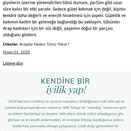
giysilerin üzerine yönlendirilen tütsü dumanı, parfüm gibi uzun
süre kalıcı bir etki yaratır. Sadece güzel kokmak için değil, kişinin
kendini daha değerli ve enerjik hissetmesi için yapılır. Güzellik ve
bakımın kadim bir geleneğe bağlandığı bu yaklaşım, tütsünün
Arap kadınları için bir süs değil, yaşamın doğal bir parçası
olduğunu gösterir.
Etiketler:
Araplar Neden Tütsü Yakar?
Nisan 01, 2025
Listeye dön
KENDİNE BİR
iyilik yap!
“2019’dan beri Kadıköy’ün sevimli mahallesi Yeldeğirmeni’nde Mitr adı ile
sizlerle buluşmaya devam ediyoruz. Mitr Türkçe’de “arkadaş” anlamına gelir
ve kökeni Sanskritçe’ye dayanır. Mitr ailesi olarak sizleri arkadaşımız gibi
görüyor ve en keyifli anlarınızdan, en enerjiye ihtiyaç duyduğunuz anlara
kadar hep yanınızda olmaya çalışıyoruz. Uzak doğu gelenekleri ile