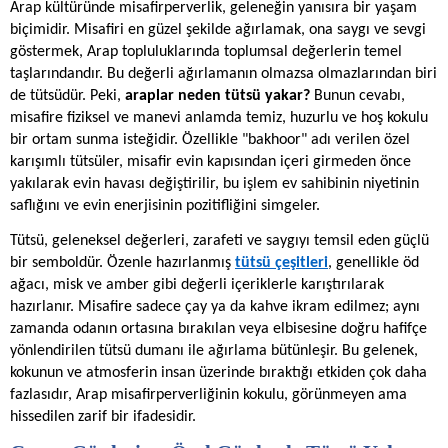
Arap kültüründe misafirperverlik, geleneğin yanısıra bir yaşam
biçimidir. Misafiri en güzel şekilde ağırlamak, ona saygı ve sevgi
göstermek, Arap topluluklarında toplumsal değerlerin temel
taşlarındandır. Bu değerli ağırlamanın olmazsa olmazlarından biri
de tütsüdür. Peki,
araplar neden tütsü yakar?
Bunun cevabı,
misafire fiziksel ve manevi anlamda temiz, huzurlu ve hoş kokulu
bir ortam sunma isteğidir. Özellikle "bakhoor" adı verilen özel
karışımlı tütsüler, misafir evin kapısından içeri girmeden önce
yakılarak evin havası değiştirilir, bu işlem ev sahibinin niyetinin
saflığını ve evin enerjisinin pozitifliğini simgeler.
Tütsü, geleneksel değerleri, zarafeti ve saygıyı temsil eden güçlü
bir semboldür. Özenle hazırlanmış
tütsü çeşitleri
, genellikle öd
ağacı, misk ve amber gibi değerli içeriklerle karıştırılarak
hazırlanır. Misafire sadece çay ya da kahve ikram edilmez; aynı
zamanda odanın ortasına bırakılan veya elbisesine doğru hafifçe
yönlendirilen tütsü dumanı ile ağırlama bütünleşir. Bu gelenek,
kokunun ve atmosferin insan üzerinde bıraktığı etkiden çok daha
fazlasıdır, Arap misafirperverliğinin kokulu, görünmeyen ama
hissedilen zarif bir ifadesidir.