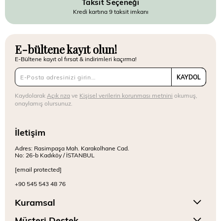
Taksit Seçeneği
Kredi kartına 9 taksit imkanı
E-bültene kayıt olun!
E-Bültene kayıt ol fırsat & indirimleri kaçırma!
KAYDOL
Kaydolarak
Açık rıza
ve
Kişisel verilerin korunması metnini
okumuş,
onaylamış olursunuz.
İletişim
Adres: Rasimpaşa Mah. Karakolhane Cad.
No: 26-b Kadıköy / İSTANBUL
[email protected]
+90 545 543 48 76
Kuramsal
Müşteri Destek