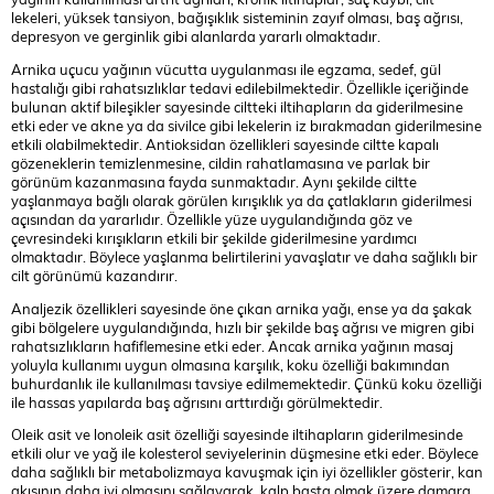
lekeleri, yüksek tansiyon, bağışıklık sisteminin zayıf olması, baş ağrısı,
depresyon ve gerginlik gibi alanlarda yararlı olmaktadır.
Arnika uçucu yağının vücutta uygulanması ile egzama, sedef, gül
hastalığı gibi rahatsızlıklar tedavi edilebilmektedir. Özellikle içeriğinde
bulunan aktif bileşikler sayesinde ciltteki iltihapların da giderilmesine
etki eder ve akne ya da sivilce gibi lekelerin iz bırakmadan giderilmesine
etkili olabilmektedir. Antioksidan özellikleri sayesinde ciltte kapalı
gözeneklerin temizlenmesine, cildin rahatlamasına ve parlak bir
görünüm kazanmasına fayda sunmaktadır. Aynı şekilde ciltte
yaşlanmaya bağlı olarak görülen kırışıklık ya da çatlakların giderilmesi
açısından da yararlıdır. Özellikle yüze uygulandığında göz ve
çevresindeki kırışıkların etkili bir şekilde giderilmesine yardımcı
olmaktadır. Böylece yaşlanma belirtilerini yavaşlatır ve daha sağlıklı bir
cilt görünümü kazandırır.
Analjezik özellikleri sayesinde öne çıkan arnika yağı, ense ya da şakak
gibi bölgelere uygulandığında, hızlı bir şekilde baş ağrısı ve migren gibi
rahatsızlıkların hafiflemesine etki eder. Ancak arnika yağının masaj
yoluyla kullanımı uygun olmasına karşılık, koku özelliği bakımından
buhurdanlık ile kullanılması tavsiye edilmemektedir. Çünkü koku özelliği
ile hassas yapılarda baş ağrısını arttırdığı görülmektedir.
Oleik asit ve lonoleik asit özelliği sayesinde iltihapların giderilmesinde
etkili olur ve yağ ile kolesterol seviyelerinin düşmesine etki eder. Böylece
daha sağlıklı bir metabolizmaya kavuşmak için iyi özellikler gösterir, kan
akışının daha iyi olmasını sağlayarak, kalp başta olmak üzere damara