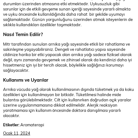
durumları üzerinden atmasına etki etmektedir. Uykusuzluk gibi
sorunlar için de etkili gevşeme sunan içeriği sayesinde yararlı olmakta
ve uyku öncesinde kullanıldığında daha rahat bir şekilde uyumayı
sağlamaktadır. Günün yorgunluğunu üzerinden atmak isteyenlerin de
sıklıkla kullandıkları özellikler taşımaktadır.
Nasıl Temin Edilir?
Mitr tarafından sunulan arnika yağı sayesinde etkili bir rahatlama ve
sakinleşme yaşayabilirsiniz. Dengeli ve rahatlatıcı yapısı sayesinde
cildinize harika bir etki yapacak olan arnika yağı sadece fiziksel olarak
değil, aynı zamanda gevşemek ve zihinsel olarak da kendinizi daha iyi
hissetmeniz için iyi bir tercih olacak, böylelikle sağlığınızı korumayı
sağlayacaktır.
Kullanımı ve Uyarılar
Arnika vücuda yağ olarak kullanılmasının dışında tüketmek ya da koku
özellikleri için kullanılmayan bir bitkidir. Tüketilmesi halinde mide
bulantısı görülebilmektedir. Cilt için kullanırken doğrudan açık yaralar
üzerine uygulanmamasına dikkat edilmelidir. Alerjik reaksiyon
yaratmaması için kullanım öncesinde doktora danışılması yararlı
olacaktır.
Etiketler:
Aromaterapi
Ocak 11, 2024