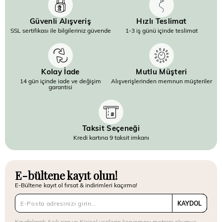
Güvenli Alışveriş
Hızlı Teslimat
SSL sertifikası ile bilgileriniz güvende
1-3 iş günü içinde teslimat
Kolay İade
Mutlu Müşteri
14 gün içinde iade ve değişim
Alışverişlerinden memnun müşteriler
garantisi
Taksit Seçeneği
Kredi kartına 9 taksit imkanı
E-bültene kayıt olun!
E-Bültene kayıt ol fırsat & indirimleri kaçırma!
KAYDOL
Kaydolarak
Açık rıza
ve
Kişisel verilerin korunması metnini
okumuş,