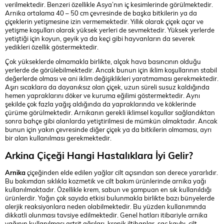
verilmektedir. Benzeri özellikle Asya’nın iç kesimlerinde görülmektedir.
Arnika ortalama 40 – 50 cm çevresinde de başka bitkilerin ya da
çiçeklerin yetişmesine izin vermemektedir. Yıllık olarak çiçek açar ve
yetişme koşulları olarak yüksek yerleri de sevmektedir. Yüksek yerlerde
yetiştiği için koyun, geyik ya da keçi gibi hayvanların da severek
yedikleri özellik göstermektedir.
Çok yükseklerde olmamakla birlikte, alçak hava basıncının olduğu
yerlerde de görülebilmektedir. Ancak bunun için iklim koşullarının stabil
değerlerde olması ve ani iklim değişiklikleri yaratmaması gerekmektedir.
Aşırı sıcaklara da dayanıksız olan çiçek, uzun süreli susuz kaldığında
hemen yapraklarını döker ve kuruma eğilimi göstermektedir. Aynı
şekilde çok fazla yağış aldığında da yapraklarında ve köklerinde
çürüme görülmektedir. Arnikanın gerekli iklimsel koşullar sağlandıktan
sonra bahçe gibi alanlarda yetiştirilmesi de mümkün olmaktadır. Ancak
bunun için yakın çevresinde diğer çiçek ya da bitkilerin olmaması, ayrı
bir alan kullanılması gerekmektedir.
Arkina Çiçeği Hangi Hastalıklara İyi Gelir?
Arnika
çiçeğinden elde edilen yağlar cilt açısından son derece yararlıdır.
Bu bakımdan sıklıkla kozmetik ve cilt bakım ürünlerinde arnika yağı
kullanılmaktadır. Özellikle krem, sabun ve şampuan en sık kullanıldığı
ürünlerdir. Yağın çok sayıda etkisi bulunmakla birlikte bazı bünyelerde
alerjik reaksiyonlara neden olabilmektedir. Bu yüzden kullanımında
dikkatli olunması tavsiye edilmektedir. Genel hatları itibariyle arnika
yağının kullanılması artrit ağrıları, kronik iltihaplar, saç kaybı, cilt