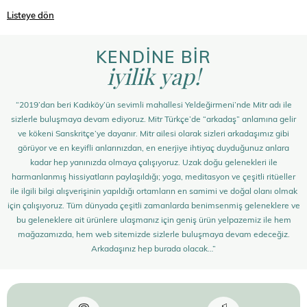
Listeye dön
KENDİNE BİR
iyilik yap!
“2019’dan beri Kadıköy’ün sevimli mahallesi Yeldeğirmeni’nde Mitr adı ile
sizlerle buluşmaya devam ediyoruz. Mitr Türkçe’de “arkadaş” anlamına gelir
ve kökeni Sanskritçe’ye dayanır. Mitr ailesi olarak sizleri arkadaşımız gibi
görüyor ve en keyifli anlarınızdan, en enerjiye ihtiyaç duyduğunuz anlara
kadar hep yanınızda olmaya çalışıyoruz. Uzak doğu gelenekleri ile
harmanlanmış hissiyatların paylaşıldığı; yoga, meditasyon ve çeşitli ritüeller
ile ilgili bilgi alışverişinin yapıldığı ortamların en samimi ve doğal olanı olmak
için çalışıyoruz. Tüm dünyada çeşitli zamanlarda benimsenmiş geleneklere ve
bu geleneklere ait ürünlere ulaşmanız için geniş ürün yelpazemiz ile hem
mağazamızda, hem web sitemizde sizlerle buluşmaya devam edeceğiz.
Arkadaşınız hep burada olacak…”