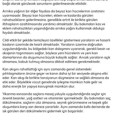
bağlı olarak görülecek sorunların giderilmesinde etkilidir.
Arnika yağının bir diğer faydası da beyaz kan hücrelerinin üretimini
uyarmasıdır. Beyaz kan hücreleri, eklem ve kaslarda görülen
rahatsızlıkların giderilmesine, genellikle artrit ile birlikte görülen
iltihapların azaltılmasında yardımcı olmaktadır. Bu bakımdan kas ve
eklem rahatsızlıkları yaşandığında arnika yağını kullanmak oldukça
faydalı olmaktadır.
Cildi etkili bir şekilde temizleyici özellikler göstermesi yaraların ve hasarlı
kasların üzerinde de tesirli olmaktadır. Yaraların üzerine doğrudan
uygulandığında, bu bölgedeki kan dolaşımını uyararak, gerekli besin ve
oksijenin taşınmasını sağlar, böylece yeni hücrelerin ve yeni kan
damarlarının da oluşumuna büyük kolaylık sağlar. Ancak yaraların açık
olmaması, kabuk tutmuş olmasına dikkat edilmesi gerekmektedir.
Kan akışını rahatlattığı için aynı zamanda genel sistemdeki
pıhtılaşmaların önüne geçer ve kanın daha iyi bir seviyede akışına etki
eder. Kan akışı ile birlikte tansiyonun düşmesine ve sağlıklı olmasına da
etki eder. Böylelikle vücut genelinde iyileşme mümkün hale gelir ve
daha enerjik bir yapıya kavuşmak mümkün olur.
Yıkanma esnasında saçlara masaj yoluyla uygulandığında saçlar için
önemli besinler, yağ asitleri ve vitaminler içermektedir. Bu bakımdan saç
dökülmesine, saçların cılız olmasına, seyrek görünmesine ve kepek gibi
oluşumlara karşı son derece yararlıdır. Aynı zamanda kafa derisinde de
sık görülen deri dökülmelerini gidermek için başarılıdır.