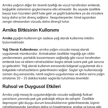
Arnika yağının diğer bir önemli özelliği de vücut tarafından emilerek,
bağışıklık sisteminin güçlenmesine etki etmesidir. Bu sayede özellikle
beyaz kan hücreleri aktif hale gelir ve çeşitli bakterilere ya da virüslere
karşı daha iyi bir direnç sağlanır. Sesquiterpenler, timol açısından
zengin olmasından vücudu daha dirençli tutar.
Arnika Bitkisinin Kullanımı
Arnika
çiçeğini kullanım için sadece yağ olarak kullanma imkânı
bulunmaktadır.
Yağ Olarak Kullanılması
; arnika yağını vücuda masaj olarak
uygulamak mümkündür. Antioksidan özellikler taşıdığı için cildin
yenilenmesini, parlaklık kazanmasını sağladığı gibi vücut tarafından
emilerek kas ve eklem rahatsızlıkları başta olmak üzere pek çok soruna
iyi gelecektir. Yağ olarak kullanım esnasında bölgesel uygulamak da o
bölgedeki rahatsızlıkların giderilmesini sağlar. Saçlar için kullanılacağı
zaman duş esnasında, nemli saçlara uygulanması ve daha sonra yağın
ortalama 10 – 15 dakika kadar saçlarda tutulması önemlidir.
Ruhsal ve Duygusal Etkileri
Arnika yağı masaj ile uygulandığında vücuda sağladığı fiziksel
yararların yanında pek çok psikolojik etkiye de sahiptir. Özellikle
depresyon gibi duygu durum bozukluklarının giderilmesinde, kişinin
rahatlamasında, kendisini daha iyi hissetmesine, endişe ve kaygı gibi