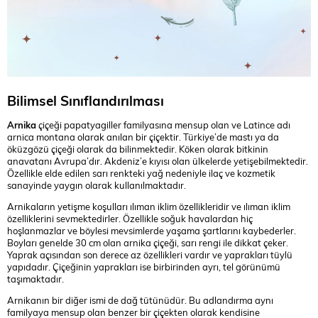
Bilimsel Sınıflandırılması
Arnika
çiçeği papatyagiller familyasına mensup olan ve Latince adı
arnica montana olarak anılan bir çiçektir. Türkiye’de mastı ya da
öküzgözü çiçeği olarak da bilinmektedir. Köken olarak bitkinin
anavatanı Avrupa’dır. Akdeniz’e kıyısı olan ülkelerde yetişebilmektedir.
Özellikle elde edilen sarı renkteki yağ nedeniyle ilaç ve kozmetik
sanayinde yaygın olarak kullanılmaktadır.
Arnikaların yetişme koşulları ılıman iklim özellikleridir ve ılıman iklim
özelliklerini sevmektedirler. Özellikle soğuk havalardan hiç
hoşlanmazlar ve böylesi mevsimlerde yaşama şartlarını kaybederler.
Boyları genelde 30 cm olan arnika çiçeği, sarı rengi ile dikkat çeker.
Yaprak açısından son derece az özellikleri vardır ve yaprakları tüylü
yapıdadır. Çiçeğinin yaprakları ise birbirinden ayrı, tel görünümü
taşımaktadır.
Arnikanın bir diğer ismi de dağ tütünüdür. Bu adlandırma aynı
familyaya mensup olan benzer bir çiçekten olarak kendisine