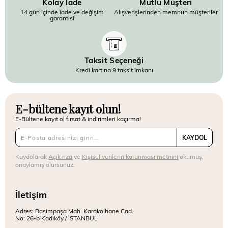
Kolay İade
Mutlu Müşteri
14 gün içinde iade ve değişim
Alışverişlerinden memnun müşteriler
garantisi
Taksit Seçeneği
Kredi kartına 9 taksit imkanı
E-bültene kayıt olun!
E-Bültene kayıt ol fırsat & indirimleri kaçırma!
KAYDOL
Kaydolarak
Açık rıza
ve
Kişisel verilerin korunması metnini
okumuş,
onaylamış olursunuz.
İletişim
Adres: Rasimpaşa Mah. Karakolhane Cad.
No: 26-b Kadıköy / İSTANBUL