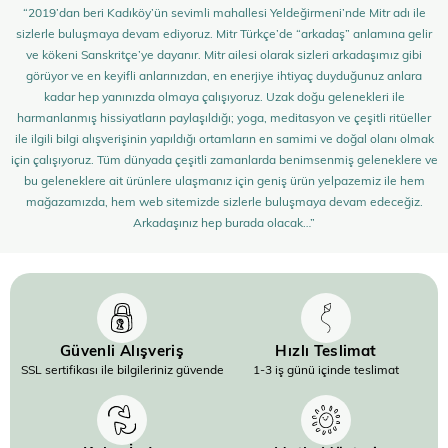
“2019’dan beri Kadıköy’ün sevimli mahallesi Yeldeğirmeni’nde Mitr adı ile
sizlerle buluşmaya devam ediyoruz. Mitr Türkçe’de “arkadaş” anlamına gelir
ve kökeni Sanskritçe’ye dayanır. Mitr ailesi olarak sizleri arkadaşımız gibi
görüyor ve en keyifli anlarınızdan, en enerjiye ihtiyaç duyduğunuz anlara
kadar hep yanınızda olmaya çalışıyoruz. Uzak doğu gelenekleri ile
harmanlanmış hissiyatların paylaşıldığı; yoga, meditasyon ve çeşitli ritüeller
ile ilgili bilgi alışverişinin yapıldığı ortamların en samimi ve doğal olanı olmak
için çalışıyoruz. Tüm dünyada çeşitli zamanlarda benimsenmiş geleneklere ve
bu geleneklere ait ürünlere ulaşmanız için geniş ürün yelpazemiz ile hem
mağazamızda, hem web sitemizde sizlerle buluşmaya devam edeceğiz.
Arkadaşınız hep burada olacak…”
Güvenli Alışveriş
Hızlı Teslimat
SSL sertifikası ile bilgileriniz güvende
1-3 iş günü içinde teslimat