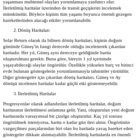
yaşanması muhtemel olayları yorumlamaya yardımcı olur.
İlerletilmiş haritalar üzerinden de transit geçişlerini incelemek
mümkündür. Böylece kişinin tüm yaşamı boyunca önemli gezegen
hareketlerinden alacağı etkiler yorumlanabilir.
Dönüş Haritaları
Solar Return olarak da bilinen dönüş haritaları, kişinin doğum
gününde Güneş’in hangi derecede olduğu incelenerek çıkarılan
haritadır. Her yıl, Güneş aynı dereceye geldiğinde harita
oluşturulması gerekir. Buna göre, bireyin 1 yıl içerisinde
yaşayabileceği olaylar öngörülür. Özellikle yükselen burç ve birinci
evde bulunan göstergelerin yorumlanmasıyla tahminler yürütülür.
Diğer göstergeler için çıkarılan dönüş haritaları, Güneş ve Ay
dönüşü incelenen haritalar kadar güçlü etki göstermeyebilir.
İlerletilmiş Haritalar
Progresyonlar olarak adlandırılan ilerletilmiş haritalar, doğum
haritasının ilerletilmesi anlamına gelir. Yani, oluşturulan yeni doğum
haritasında varsayımsal bir çizelge oluşturulur. Kaç yıl sonrası
öngörülmek isteniyorsa, harita o kadar gün ileri alınır. Öngörünün
vazgeçilmez parçalarından biri olan bu haritada yavaş hareket eden
göstergeler dikkate alınmayabilir. İlerletilmiş haritalarda en önemli