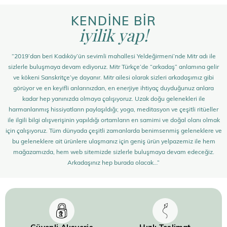
KENDİNE BİR
iyilik yap!
“2019’dan beri Kadıköy’ün sevimli mahallesi Yeldeğirmeni’nde Mitr adı ile
sizlerle buluşmaya devam ediyoruz. Mitr Türkçe’de “arkadaş” anlamına gelir
ve kökeni Sanskritçe’ye dayanır. Mitr ailesi olarak sizleri arkadaşımız gibi
görüyor ve en keyifli anlarınızdan, en enerjiye ihtiyaç duyduğunuz anlara
kadar hep yanınızda olmaya çalışıyoruz. Uzak doğu gelenekleri ile
harmanlanmış hissiyatların paylaşıldığı; yoga, meditasyon ve çeşitli ritüeller
ile ilgili bilgi alışverişinin yapıldığı ortamların en samimi ve doğal olanı olmak
için çalışıyoruz. Tüm dünyada çeşitli zamanlarda benimsenmiş geleneklere ve
bu geleneklere ait ürünlere ulaşmanız için geniş ürün yelpazemiz ile hem
mağazamızda, hem web sitemizde sizlerle buluşmaya devam edeceğiz.
Arkadaşınız hep burada olacak…”
Güvenli Alışveriş
Hızlı Teslimat