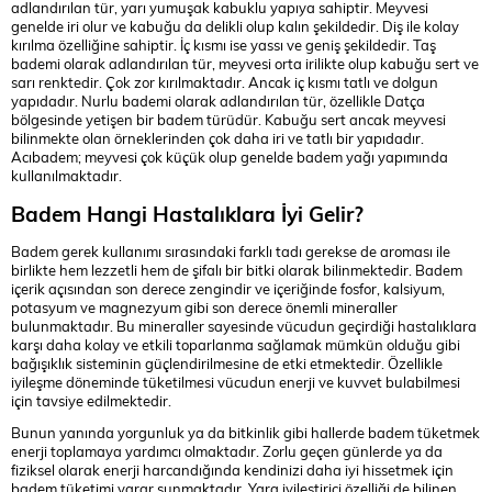
adlandırılan tür, yarı yumuşak kabuklu yapıya sahiptir. Meyvesi
genelde iri olur ve kabuğu da delikli olup kalın şekildedir. Diş ile kolay
kırılma özelliğine sahiptir. İç kısmı ise yassı ve geniş şekildedir. Taş
bademi olarak adlandırılan tür, meyvesi orta irilikte olup kabuğu sert ve
sarı renktedir. Çok zor kırılmaktadır. Ancak iç kısmı tatlı ve dolgun
yapıdadır. Nurlu bademi olarak adlandırılan tür, özellikle Datça
bölgesinde yetişen bir badem türüdür. Kabuğu sert ancak meyvesi
bilinmekte olan örneklerinden çok daha iri ve tatlı bir yapıdadır.
Acıbadem; meyvesi çok küçük olup genelde badem yağı yapımında
kullanılmaktadır.
Badem Hangi Hastalıklara İyi Gelir?
Badem gerek kullanımı sırasındaki farklı tadı gerekse de aroması ile
birlikte hem lezzetli hem de şifalı bir bitki olarak bilinmektedir. Badem
içerik açısından son derece zengindir ve içeriğinde fosfor, kalsiyum,
potasyum ve magnezyum gibi son derece önemli mineraller
bulunmaktadır. Bu mineraller sayesinde vücudun geçirdiği hastalıklara
karşı daha kolay ve etkili toparlanma sağlamak mümkün olduğu gibi
bağışıklık sisteminin güçlendirilmesine de etki etmektedir. Özellikle
iyileşme döneminde tüketilmesi vücudun enerji ve kuvvet bulabilmesi
için tavsiye edilmektedir.
Bunun yanında yorgunluk ya da bitkinlik gibi hallerde badem tüketmek
enerji toplamaya yardımcı olmaktadır. Zorlu geçen günlerde ya da
fiziksel olarak enerji harcandığında kendinizi daha iyi hissetmek için
badem tüketimi yarar sunmaktadır. Yara iyileştirici özelliği de bilinen