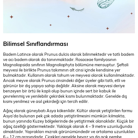
Bilimsel Sınıflandırması
Badem Latince olarak Prunus dulcis olarak bilinmektedir ve tatlı badem
ve acı badem olarak da tanınmaktadır. Rosaceae familyasının
Magnoliopsida sınıfının Magnoliophyta bölümüne mensuptur. Şeftali
meyvesi ile birlikte Prunus takımının alt cinsi içinde kendisine yer
bulmaktadır. Kullanım olarak tohum ve meyvesi olarak kullanılmaktadır.
Ancak meyve olarak Prunus cinsindeki diğer üyeler gibi tatlı, etli ve
görünür bir dış yapıya sahip değildir. Aksine olarak meyvesi deriye
benzeyen bir örtü ile kaplı olup bunun içinde sert bir kabuk ile
çevrelenmiş ve yenilebilir çekirdek kısmı bulunmaktadır. Genelde dış
kısmı yenilmez ve asıl çekirdeği için tercih edilir.
Ağaç olarak güneybatı Asya kökenlidir. Kültür olarak yetiştirilen formu
Asya’da bulunan pek çok adada yetiştirilmesini mümkün kılmakta,
bunun yanında Kuzey bölgelerinde de yetiştirmek olanaklıdır. Küçük bir
ağaç özelliği göstermektedir. Yaklaşık olarak 4 – 9 metre uzunluğunda
olmaktadır. Yaprakları mızrak görünümündedir ve ortalama uzunlukları
6 – 12 cm arasındadır. Çiçekleri genelde beyaz ya da açık pembe