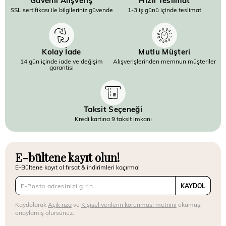
SSL sertifikası ile bilgileriniz güvende
1-3 iş günü içinde teslimat
Kolay İade
Mutlu Müşteri
14 gün içinde iade ve değişim
Alışverişlerinden memnun müşteriler
garantisi
Taksit Seçeneği
Kredi kartına 9 taksit imkanı
E-bültene kayıt olun!
E-Bültene kayıt ol fırsat & indirimleri kaçırma!
KAYDOL
Kaydolarak
Açık rıza
ve
Kişisel verilerin korunması metnini
okumuş,
onaylamış olursunuz.