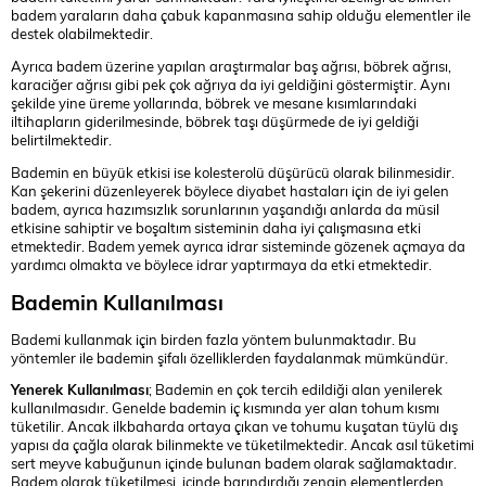
badem yaraların daha çabuk kapanmasına sahip olduğu elementler ile
destek olabilmektedir.
Ayrıca badem üzerine yapılan araştırmalar baş ağrısı, böbrek ağrısı,
karaciğer ağrısı gibi pek çok ağrıya da iyi geldiğini göstermiştir. Aynı
şekilde yine üreme yollarında, böbrek ve mesane kısımlarındaki
iltihapların giderilmesinde, böbrek taşı düşürmede de iyi geldiği
belirtilmektedir.
Bademin en büyük etkisi ise kolesterolü düşürücü olarak bilinmesidir.
Kan şekerini düzenleyerek böylece diyabet hastaları için de iyi gelen
badem, ayrıca hazımsızlık sorunlarının yaşandığı anlarda da müsil
etkisine sahiptir ve boşaltım sisteminin daha iyi çalışmasına etki
etmektedir. Badem yemek ayrıca idrar sisteminde gözenek açmaya da
yardımcı olmakta ve böylece idrar yaptırmaya da etki etmektedir.
Bademin Kullanılması
Bademi kullanmak için birden fazla yöntem bulunmaktadır. Bu
yöntemler ile bademin şifalı özelliklerden faydalanmak mümkündür.
Yenerek Kullanılması
; Bademin en çok tercih edildiği alan yenilerek
kullanılmasıdır. Genelde bademin iç kısmında yer alan tohum kısmı
tüketilir. Ancak ilkbaharda ortaya çıkan ve tohumu kuşatan tüylü dış
yapısı da çağla olarak bilinmekte ve tüketilmektedir. Ancak asıl tüketimi
sert meyve kabuğunun içinde bulunan badem olarak sağlamaktadır.
Badem olarak tüketilmesi, içinde barındırdığı zengin elementlerden