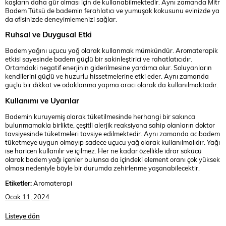
kaşların daha gür olması için de kullanabilmektedir. Aynı zamanda Mitr
Badem Tütsü de bademin ferahlatıcı ve yumuşak kokusunu evinizde ya
da ofisinizde deneyimlemenizi sağlar.
Ruhsal ve Duygusal Etki
Badem yağını uçucu yağ olarak kullanmak mümkündür. Aromaterapik
etkisi sayesinde badem güçlü bir sakinleştirici ve rahatlatıcıdır.
Ortamdaki negatif enerjinin giderilmesine yardımcı olur. Soluyanların
kendilerini güçlü ve huzurlu hissetmelerine etki eder. Aynı zamanda
güçlü bir dikkat ve odaklanma yapma aracı olarak da kullanılmaktadır.
Kullanımı ve Uyarılar
Bademin kuruyemiş olarak tüketilmesinde herhangi bir sakınca
bulunmamakla birlikte, çeşitli alerjik reaksiyona sahip olanların doktor
tavsiyesinde tüketmeleri tavsiye edilmektedir. Aynı zamanda acıbadem
tüketmeye uygun olmayıp sadece uçucu yağ olarak kullanılmalıdır. Yağı
ise haricen kullanılır ve içilmez. Her ne kadar özellikle idrar sökücü
olarak badem yağı içenler bulunsa da içindeki element oranı çok yüksek
olması nedeniyle böyle bir durumda zehirlenme yaşanabilecektir.
Etiketler:
Aromaterapi
Ocak 11, 2024
Listeye dön