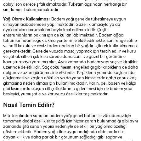
dolayı son derece şifalı olmaktadır. Tüketim açısından herhangi bir
sınırlaması bulunmamaktadır.
Yağ Olarak Kullanılması
; Badem yağı genelde tüketilmeye uygun
olmayan acıbademden yapılmaktadır. Güzellik amacıyla ya da
ayakkabıları korumak amacıyla imal edilmektedir. Çeşitli
enstrümanların bakımı için de kullanılabilmektedir. Badem ağacı
tohumlarından soğuk sıkma yöntemi ile elde edilmekte, sarı renge sahip
ve hafif kokulu ve ceviz tadını andıran bir yağdır. İçilerek kullanılmaması
gerekmektedir. Genelde vücuda masaj yapmak için tercih edilir ve kuru
ve çatlak ciltleri çok kısa sürede daha canlı ve güzel bir görünüme
kavuşturmaya yardımcı olur. Aynı zamanda badem yapı saç ve kirpikler
üzerinde de etkilidir. Saç dökülmesini engellediği gibi kirpiklerin de daha
dolgun ve uzun görünmesine etki eder. Kirpiklerin yanında kaşların da
güçlenmesi ve kaşları dökülen ya da yanan kimselerde daha çabuk kaş
çıkmasına neden olması için kullanılmaktadır. Karın, bel, basen ve kalça
gibi kısımlarda oluşan cilt çatlaklarının giderilmesi için de badem yapı
besleyici, yumuşatıcı ve koruyucu özellikler taşımaktadır.
Nasıl Temin Edilir?
Mitr tarafından sunulan badem yağı genel hatları ile vücudunuz için
tamamen doğal özellikler taşıdığı için hiçbir zararı bulunmadığı gibi aynı
zamanda şifa sunan yapısı nedeniyle de etkili bir yağ olma özelliği
göstermektedir. Badem yağı cilde uygulandığında cilde parlaklık,
dayanıklılık ve daha parlak bir görünüm sağladığı gibi saçlar ve