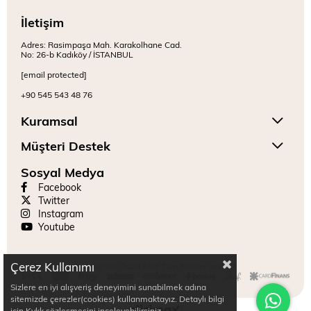
İletişim
Adres: Rasimpaşa Mah. Karakolhane Cad.
No: 26-b Kadıköy / İSTANBUL
[email protected]
+90 545 543 48 76
Kuramsal
Müşteri Destek
Sosyal Medya
Facebook
Twitter
Instagram
Youtube
Çerez Kullanımı
Copyright © 2024 Mitr. Tüm hakları saklıdır.
Sizlere en iyi alışveriş deneyimini sunabilmek adına
sitemizde çerezler(cookies) kullanmaktayız. Detaylı bilgi
için Kvkk sözleşmesini inceleyebilirsiniz.