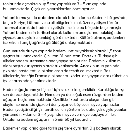
tonlarında açmakta olup 5 taç yapraklı ve 3 – 5 cm çapında
bulunmaktadır. Çiçekleri, yapraklardan önce açarlar.
Yabani formu ya da acıbadem olarak bilinen formu Akdeniz bölgesinde,
başta Suriye, Lübnan ve İsrail bölgeleri olmak üzere yetişen türdür.
Tarımsal olarak da bademin yetiştirilmesine bu bölgede başlanmıştır.
Yabani bademlerin tarihsel olarak kullanım amaçlarına bakıldığında
yiyecek amacıyla kullanıldığı görülmektedir. Kültürü alınmış bademlerin
ise Erken Tunç Çağı’nda görüldüğü anlaşılmaktadır.
Günümüzde dünya çapında badem üretimi yaklaşık olarak 1,5 tonu
geçmiş bulunmaktadır. Çin, İran, Yunanistan, Portekiz, Türkiye gibi
ülkeler badem üretiminde ana yapıya sahiptirler. Bademin kullanım
alanı başta kuruyemiş olarak tüketilmesidir. Ancak bunun yanında
çikolata, pasta, tatlı gibi alanlarda da tercih edilmektedir. Bazı
ülkelerde, örneğin Fransa gibi badem likörleri de yaygın olarak tüketilen
içkiler arasında yer almaktadır.
Badem ağaçlarının yetişmesi için sıcak iklim gereklidir. Kuraklığa karşı
son derece dayanıklıdır. Nemden ya da soğuk esen rüzgardan badem
ağaçları hoşlanmamaktadır. Özellikle ilkbaharda oluşan don gibi
olaylar sonucunda çiçekleri don yaşar ve böylece meyve yapmazlar.
Badem yetiştiriciliği için tercih edilen yöntem ise daha çok aşıyla yapılan
yöntemdir. Fidanlar 3 – 4 yaşında meyve vermeye başlayabilirler.
Ortalama badem ağaçlarının ömür 50 yıl kadardır.
Bademler yapılarına göre farklı çeşitlere ayrılırlar. Diş bademi olarak