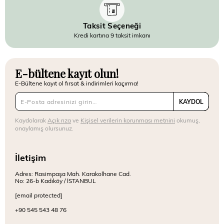
Taksit Seçeneği
Kredi kartına 9 taksit imkanı
E-bültene kayıt olun!
E-Bültene kayıt ol fırsat & indirimleri kaçırma!
KAYDOL
Kaydolarak
Açık rıza
ve
Kişisel verilerin korunması metnini
okumuş,
onaylamış olursunuz.
İletişim
Adres: Rasimpaşa Mah. Karakolhane Cad.
No: 26-b Kadıköy / İSTANBUL
[email protected]
+90 545 543 48 76