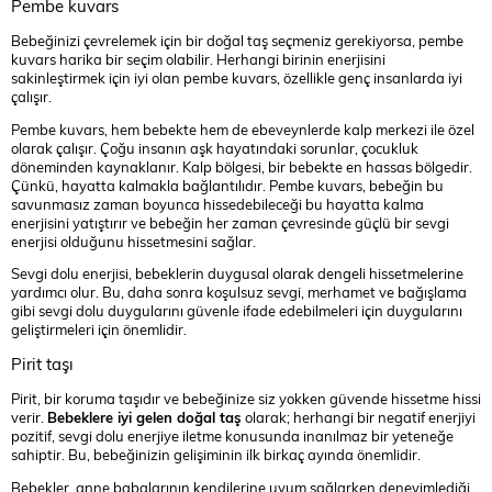
Pembe kuvars
Bebeğinizi çevrelemek için bir doğal taş seçmeniz gerekiyorsa, pembe
kuvars harika bir seçim olabilir. Herhangi birinin enerjisini
sakinleştirmek için iyi olan pembe kuvars, özellikle genç insanlarda iyi
çalışır.
Pembe kuvars, hem bebekte hem de ebeveynlerde kalp merkezi ile özel
olarak çalışır. Çoğu insanın aşk hayatındaki sorunlar, çocukluk
döneminden kaynaklanır. Kalp bölgesi, bir bebekte en hassas bölgedir.
Çünkü, hayatta kalmakla bağlantılıdır. Pembe kuvars, bebeğin bu
savunmasız zaman boyunca hissedebileceği bu hayatta kalma
enerjisini yatıştırır ve bebeğin her zaman çevresinde güçlü bir sevgi
enerjisi olduğunu hissetmesini sağlar.
Sevgi dolu enerjisi, bebeklerin duygusal olarak dengeli hissetmelerine
yardımcı olur. Bu, daha sonra koşulsuz sevgi, merhamet ve bağışlama
gibi sevgi dolu duygularını güvenle ifade edebilmeleri için duygularını
geliştirmeleri için önemlidir.
Pirit taşı
Pirit, bir koruma taşıdır ve bebeğinize siz yokken güvende hissetme hissi
verir.
Bebeklere iyi gelen doğal taş
olarak; herhangi bir negatif enerjiyi
pozitif, sevgi dolu enerjiye iletme konusunda inanılmaz bir yeteneğe
sahiptir. Bu, bebeğinizin gelişiminin ilk birkaç ayında önemlidir.
Bebekler, anne babalarının kendilerine uyum sağlarken deneyimlediği