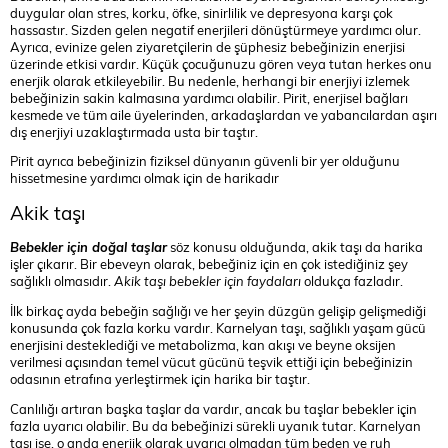
duygular olan stres, korku, öfke, sinirlilik ve depresyona karşı çok
hassastır. Sizden gelen negatif enerjileri dönüştürmeye yardımcı olur.
Ayrıca, evinize gelen ziyaretçilerin de şüphesiz bebeğinizin enerjisi
üzerinde etkisi vardır. Küçük çocuğunuzu gören veya tutan herkes onu
enerjik olarak etkileyebilir. Bu nedenle, herhangi bir enerjiyi izlemek
bebeğinizin sakin kalmasına yardımcı olabilir. Pirit, enerjisel bağları
kesmede ve tüm aile üyelerinden, arkadaşlardan ve yabancılardan aşırı
dış enerjiyi uzaklaştırmada usta bir taştır.
Pirit ayrıca bebeğinizin fiziksel dünyanın güvenli bir yer olduğunu
hissetmesine yardımcı olmak için de harikadır
Akik taşı
Bebekler için doğal taşlar
söz konusu olduğunda, akik taşı da harika
işler çıkarır. Bir ebeveyn olarak, bebeğiniz için en çok istediğiniz şey
sağlıklı olmasıdır.
Akik taşı bebekler için faydaları
oldukça fazladır.
İlk birkaç ayda bebeğin sağlığı ve her şeyin düzgün gelişip gelişmediği
konusunda çok fazla korku vardır. Karnelyan taşı, sağlıklı yaşam gücü
enerjisini desteklediği ve metabolizma, kan akışı ve beyne oksijen
verilmesi açısından temel vücut gücünü teşvik ettiği için bebeğinizin
odasının etrafına yerleştirmek için harika bir taştır.
Canlılığı artıran başka taşlar da vardır, ancak bu taşlar bebekler için
fazla uyarıcı olabilir. Bu da bebeğinizi sürekli uyanık tutar. Karnelyan
taşı ise, o anda enerjik olarak uyarıcı olmadan tüm beden ve ruh