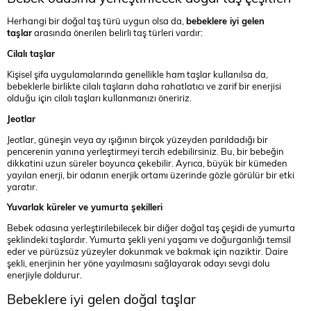
Herhangi bir doğal taş türü uygun olsa da,
bebeklere iyi gelen
taşlar
arasında önerilen belirli taş türleri vardır:
Cilalı taşlar
Kişisel şifa uygulamalarında genellikle ham taşlar kullanılsa da,
bebeklerle birlikte cilalı taşların daha rahatlatıcı ve zarif bir enerjisi
olduğu için cilalı taşları kullanmanızı öneririz.
Jeotlar
Jeotlar, güneşin veya ay ışığının birçok yüzeyden parıldadığı bir
pencerenin yanına yerleştirmeyi tercih edebilirsiniz. Bu, bir bebeğin
dikkatini uzun süreler boyunca çekebilir. Ayrıca, büyük bir kümeden
yayılan enerji, bir odanın enerjik ortamı üzerinde gözle görülür bir etki
yaratır.
Yuvarlak küreler ve yumurta şekilleri
Bebek odasına yerleştirilebilecek bir diğer doğal taş çeşidi de yumurta
şeklindeki taşlardır. Yumurta şekli yeni yaşamı ve doğurganlığı temsil
eder ve pürüzsüz yüzeyler dokunmak ve bakmak için naziktir. Daire
şekli, enerjinin her yöne yayılmasını sağlayarak odayı sevgi dolu
enerjiyle doldurur.
Bebeklere iyi gelen doğal taşlar