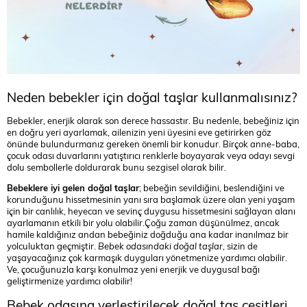
Neden bebekler için doğal taşlar kullanmalısınız?
Bebekler, enerjik olarak son derece hassastır. Bu nedenle, bebeğiniz için
en doğru yeri ayarlamak, ailenizin yeni üyesini eve getirirken göz
önünde bulundurmanız gereken önemli bir konudur. Birçok anne-baba,
çocuk odası duvarlarını yatıştırıcı renklerle boyayarak veya odayı sevgi
dolu sembollerle doldurarak bunu sezgisel olarak bilir.
Bebeklere iyi gelen doğal taşlar
; bebeğin sevildiğini, beslendiğini ve
korunduğunu hissetmesinin yanı sıra başlamak üzere olan yeni yaşam
için bir canlılık, heyecan ve sevinç duygusu hissetmesini sağlayan alanı
ayarlamanın etkili bir yolu olabilir.Çoğu zaman düşünülmez, ancak
hamile kaldığınız andan bebeğiniz doğduğu ana kadar inanılmaz bir
yolculuktan geçmiştir.
Bebek odasındaki doğal taşlar
, sizin de
yaşayacağınız çok karmaşık duyguları yönetmenize yardımcı olabilir.
Ve, çocuğunuzla karşı konulmaz yeni enerjik ve duygusal bağı
geliştirmenize yardımcı olabilir!
Bebek odasına yerleştirilecek doğal taş çeşitleri