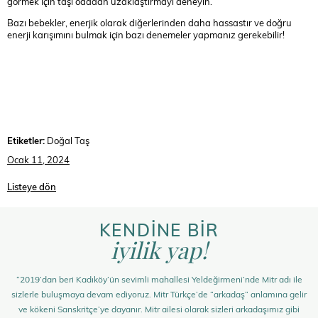
görmek için taşı odadan uzaklaştırmayı deneyin.
Bazı bebekler, enerjik olarak diğerlerinden daha hassastır ve doğru
enerji karışımını bulmak için bazı denemeler yapmanız gerekebilir!
Etiketler:
Doğal Taş
Ocak 11, 2024
Listeye dön
KENDİNE BİR
iyilik yap!
“2019’dan beri Kadıköy’ün sevimli mahallesi Yeldeğirmeni’nde Mitr adı ile
sizlerle buluşmaya devam ediyoruz. Mitr Türkçe’de “arkadaş” anlamına gelir
ve kökeni Sanskritçe’ye dayanır. Mitr ailesi olarak sizleri arkadaşımız gibi