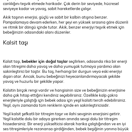
canlılığını teşvik etmede harikadır. Çok derin bir seviyede, hücresel
seviyeye kadar ve yavaş, sabit hareketlerde çalışır.
Akik taşının enerjisi, güçlü ve sabit bir kalbin atışına benzer.
Pompalamaya devam ederken, her şeyi en yüksek sırasına göre düzenli
ve ritmik bir döngü içinde tutar. Akik, benzer enerjiyi teşvik etmek için
bebeğinizin odasındaki alanı düzenler.
Kalsit taşı
Kalsit taşı,
bebekler için doğal taşlar
seçilirken, odasında rika bir enerji
olan titreşimi daha yavaş ve daha yumuşak tutmaya yardımcı olan
sakinleştirici bir taştır. Bu taş, herhangi bir durgun veya eski enerjiyi
dışarı atar. Ancak, bunu bebeğinizi heyecanlandırmayacak şekilde
yavaş ve huzurlu bir şekilde yapar.
Kalsitin birçok rengi vardır ve hangisinin size ve bebeğinizin enerjisine
daha çok hitap ettiğini kendiniz seçebilirsiniz. Özellikle kalp çakra
enerjileriyle çalıştığı için bebek odası için yeşil kalsiti tercih edebilirsiniz.
Yeşil, aynı zamanda tüm renklerin içinde en sakinleştiricisidir.
Yeşil kalsit şefkatli bir titreşim taşır ve ilahi sevginin enerjisini getirir.
Yeşil kalsitle dolu bir odaya girerken anında sevgi dolu bir titreşim
hissedersiniz. Bir enerji yükselticisi olarak harika çalıştığından ve en iyi
ses titreşimleriyle rezonansa girdiğinden, bebek beşiğinin yanına büyük