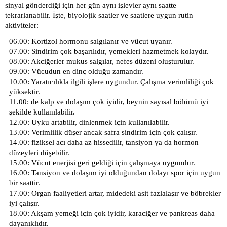
sinyal gönderdiği için her gün aynı işlevler aynı saatte
tekrarlanabilir. İşte, biyolojik saatler ve saatlere uygun rutin
aktiviteler:
06.00: Kortizol hormonu salgılanır ve vücut uyanır.
07.00: Sindirim çok başarılıdır, yemekleri hazmetmek kolaydır.
08.00: Akciğerler mukus salgılar, nefes düzeni oluşturulur.
09.00: Vücudun en dinç olduğu zamandır.
10.00: Yaratıcılıkla ilgili işlere uygundur. Çalışma verimliliği çok
yüksektir.
11.00: de kalp ve dolaşım çok iyidir, beynin sayısal bölümü iyi
şekilde kullanılabilir.
12.00: Uyku artabilir, dinlenmek için kullanılabilir.
13.00: Verimlilik düşer ancak safra sindirim için çok çalışır.
14.00: fiziksel acı daha az hissedilir, tansiyon ya da hormon
düzeyleri düşebilir.
15.00: Vücut enerjisi geri geldiği için çalışmaya uygundur.
16.00: Tansiyon ve dolaşım iyi olduğundan dolayı spor için uygun
bir saattir.
17.00: Organ faaliyetleri artar, midedeki asit fazlalaşır ve böbrekler
iyi çalışır.
18.00: Akşam yemeği için çok iyidir, karaciğer ve pankreas daha
dayanıklıdır.