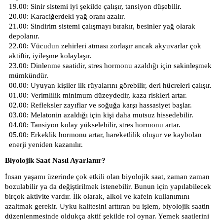
19.00: Sinir sistemi iyi şekilde çalışır, tansiyon düşebilir.
20.00: Karaciğerdeki yağ oranı azalır.
21.00: Sindirim sistemi çalışmayı bırakır, besinler yağ olarak
depolanır.
22.00: Vücudun zehirleri atması zorlaşır ancak akyuvarlar çok
aktiftir, iyileşme kolaylaşır.
23.00: Dinlenme saatidir, stres hormonu azaldığı için sakinleşmek
mümkündür.
00.00: Uyuyan kişiler ilk rüyalarını görebilir, deri hücreleri çalışır.
01.00: Verimlilik minimum düzeydedir, kaza riskleri artar.
02.00: Refleksler zayıflar ve soğuğa karşı hassasiyet başlar.
03.00: Melatonin azaldığı için kişi daha mutsuz hissedebilir.
04.00: Tansiyon kolay yükselebilir, stres hormonu artar.
05.00: Erkeklik hormonu artar, hareketlilik oluşur ve kaybolan
enerji yeniden kazanılır.
Biyolojik Saat Nasıl Ayarlanır?
İnsan yaşamı üzerinde çok etkili olan biyolojik saat, zaman zaman
bozulabilir ya da değiştirilmek istenebilir. Bunun için yapılabilecek
birçok aktivite vardır. İlk olarak, alkol ve kafein kullanımını
azaltmak gerekir. Uyku kalitesini arttıran bu işlem, biyolojik saatin
düzenlenmesinde oldukça aktif şekilde rol oynar. Yemek saatlerini