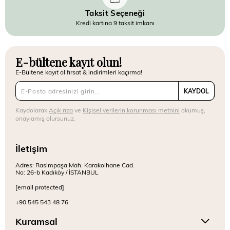
Taksit Seçeneği
Kredi kartına 9 taksit imkanı
E-bültene kayıt olun!
E-Bültene kayıt ol fırsat & indirimleri kaçırma!
KAYDOL
Kaydolarak
Açık rıza
ve
Kişisel verilerin korunması metnini
okumuş,
onaylamış olursunuz.
İletişim
Adres: Rasimpaşa Mah. Karakolhane Cad.
No: 26-b Kadıköy / İSTANBUL
[email protected]
+90 545 543 48 76
Kuramsal