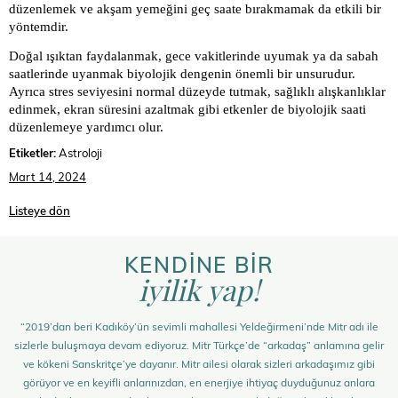
düzenlemek ve akşam yemeğini geç saate bırakmamak da etkili bir
yöntemdir.
Doğal ışıktan faydalanmak, gece vakitlerinde uyumak ya da sabah
saatlerinde uyanmak biyolojik dengenin önemli bir unsurudur.
Ayrıca stres seviyesini normal düzeyde tutmak, sağlıklı alışkanlıklar
edinmek, ekran süresini azaltmak gibi etkenler de biyolojik saati
düzenlemeye yardımcı olur.
Etiketler:
Astroloji
Mart 14, 2024
Listeye dön
KENDİNE BİR
iyilik yap!
“2019’dan beri Kadıköy’ün sevimli mahallesi Yeldeğirmeni’nde Mitr adı ile
sizlerle buluşmaya devam ediyoruz. Mitr Türkçe’de “arkadaş” anlamına gelir
ve kökeni Sanskritçe’ye dayanır. Mitr ailesi olarak sizleri arkadaşımız gibi
görüyor ve en keyifli anlarınızdan, en enerjiye ihtiyaç duyduğunuz anlara