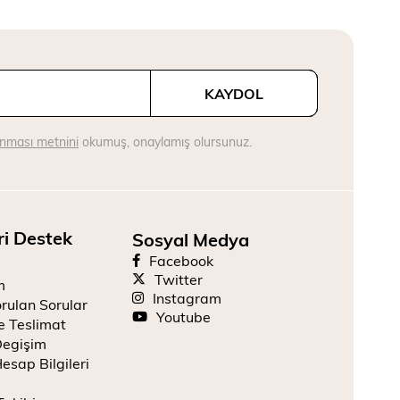
KAYDOL
runması metnini
okumuş, onaylamış olursunuz.
ri Destek
Sosyal Medya
Facebook
Twitter
m
Instagram
rulan Sorular
Youtube
e Teslimat
Degişim
esap Bilgileri