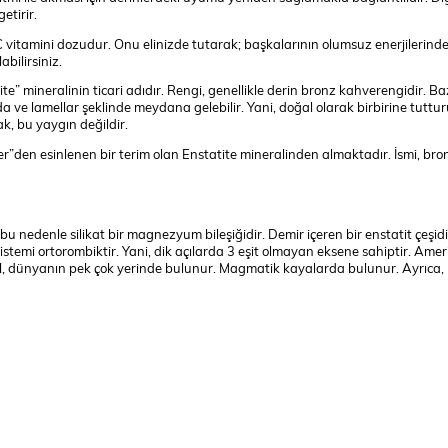
etirir.
nlük C vitamini dozudur. Onu elinizde tutarak; başkalarının olumsuz enerjilerind
bilirsiniz.
ite” mineralinin ticari adıdır. Rengi, genellikle derin bronz kahverengidir. Ba
rmda ve lamellar şeklinde meydana gelebilir. Yani, doğal olarak birbirine tuttu
k, bu yaygın değildir.
r”den esinlenen bir terim olan Enstatite mineralinden almaktadır. İsmi, bro
bu nedenle silikat bir magnezyum bileşiğidir. Demir içeren bir enstatit çeşid
 sistemi ortorombiktir. Yani, dik açılarda 3 eşit olmayan eksene sahiptir. Amer
il, dünyanın pek çok yerinde bulunur. Magmatik kayalarda bulunur. Ayrıca,