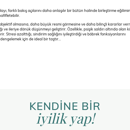
yı, farklı bakış açılarını daha anlaşılır bir bütün halinde birleştirme eğilimi
ifletebilir.
objektif olmasına, daha büyük resmi görmesine ve daha bilinçli kararlar ve
 ve ileriye dönük düşünmeyi geliştirir. Özellikle, psişik saldırı altında olan ki
 Stresi azalttığı, sindirim sağlığını iyileştirdiği ve böbrek fonksiyonlarını
dengelemek için de ideal bir taştır…
KENDİNE BİR
iyilik yap!