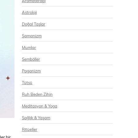
Aromaterapi
Astroloji
Doğal Taşlar
Şamanizm
Mumlar
Semböller
Paganizm
Tütsü
Ruh Beden Zihin
Meditasyon & Yoga
Sağlık & Yaşam
Ritüeller
er bir