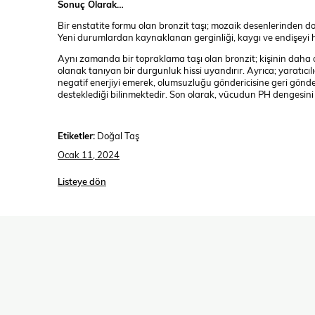
Sonuç Olarak…
Bir enstatite formu olan bronzit taşı; mozaik desenlerinden dola
Yeni durumlardan kaynaklanan gerginliği, kaygı ve endişeyi haf
Aynı zamanda bir topraklama taşı olan bronzit; kişinin daha 
olanak tanıyan bir durgunluk hissi uyandırır. Ayrıca; yaratıcılığı
negatif enerjiyi emerek, olumsuzluğu göndericisine geri gönderir.
desteklediği bilinmektedir. Son olarak, vücudun PH dengesini 
Etiketler:
Doğal Taş
Ocak 11, 2024
Listeye dön