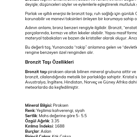
deyişle; düşünceleri söyler ve eylemlerle eşleştirerek mutluluk g
Parlak ve ışıltılı enerjisi ile bronzit taşı, ruh sağlığı için gü
korunabilir ve manevi toksinleri önleyen bir korumaya sahip ola
Adının anlamı, bronz benzeri rengiyle ilgilidir. Bronzit, “enstat
parçalarında, kırmızı ve altın lekeler olabilir. Yapısı masif fo
materyal tabakaları ve bazen de kristaller olarak oluşur. Anca
Bu değerli taş, Yunancada “rakip” anlamına gelen ve “devletle
rengine benzeyen özel renginden alır.
Bronzit Taşı Özellikleri
Bronzit taşı
piroksen olarak bilinen mineral grubuna aittir ve 
bronzit, cilalandığında metalik bir parlaklığa sahiptir. Kristal
Avustralya, İngiltere, Hindistan, Norveç ve Güney Afrika dah
meteorlarda da keşfedilmiştir.
Mineral Bilgisi:
Piroksen
Renk:
Yeşilimsi kahverengi, siyah
Sertlik
: Mohs değerine göre 5- 5.5
Özgül Ağırlık
: 3.35
Kırılma İndeksi
: 1688
Burçlar
: Aslan
Birincil Çakra
: Kök Çakra