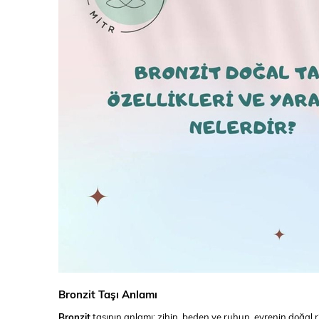
Bronzit Taşı Anlamı
Bronzit
taşının anlamı; zihin, beden ve ruhun, evrenin doğal r