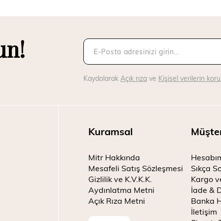
un!
Kaydolarak
Açık rıza
ve
Kişisel verilerin ko
Kuramsal
Müşte
Mitr Hakkında
Hesabı
Mesafeli Satış Sözleşmesi
Sıkça So
Gizlilik ve K.V.K.K.
Kargo v
Aydınlatma Metni
İade & 
Açık Rıza Metni
Banka H
İletişim