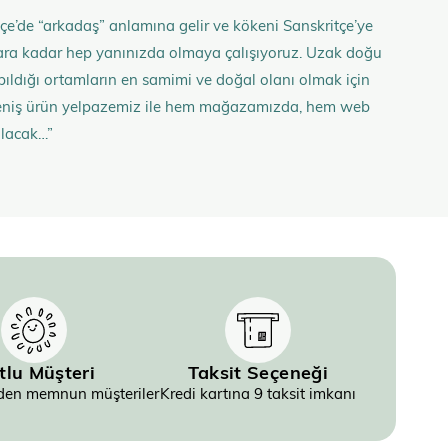
çe’de “arkadaş” anlamına gelir ve kökeni Sanskritçe’ye
anlara kadar hep yanınızda olmaya çalışıyoruz. Uzak doğu
 yapıldığı ortamların en samimi ve doğal olanı olmak için
n geniş ürün yelpazemiz ile hem mağazamızda, hem web
olacak…”
tlu Müşteri
Taksit Seçeneği
inden memnun müşteriler
Kredi kartına 9 taksit imkanı