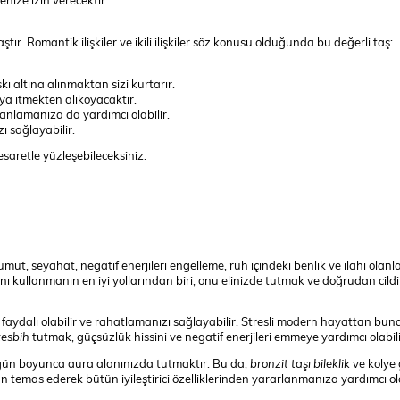
aştır. Romantik ilişkiler ve ikili ilişkiler söz konusu olduğunda bu değerli taş:
 altına alınmaktan sizi kurtarır.
aya itmekten alıkoyacaktır.
anlamanıza da yardımcı olabilir.
 sağlayabilir.
cesaretle yüzleşebileceksiniz.
ut, seyahat, negatif enerjileri engelleme, ruh içindeki benlik ve ilahi olanl
ını kullanmanın en iyi yollarından biri; onu elinizde tutmak ve doğrudan cild
 faydalı olabilir ve rahatlamanızı sağlayabilir. Stresli modern hayattan buna
tesbih
tutmak, güçsüzlük hissini ve negatif enerjileri emmeye yardımcı olabili
u gün boyunca aura alanınızda tutmaktır. Bu da,
bronzit taşı bileklik
ve kolye 
dan temas ederek bütün iyileştirici özelliklerinden yararlanmanıza yardımcı ola