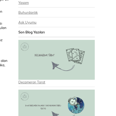
Yaşam
en
Buhurdanlık
Aşk Uyumu
zı
rulan
Son Blog Yazıları
nz
i olan
ika,
Decameron Tarot