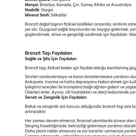
Menşei
: Brezilya, Kanada, Çin, Güney Afrika ve Avustralya
Nadirlik
: Yaygın
Mineral Sınıfı:
Silikatlar
Bronzit doğal taşının fiziksel özellikleri arasında; sindirim si
yer alır. Duygusal sağlık boyutunda ise; kaygıyı gidermek, ya
güçlendirmek, stresi ve gerginliği azaltmak için faydalıdır. Ma
Bronzit Taşı Faydaları
Sağlık ve Şifa İçin Faydaları
Bronzit taşı, fiziksel beden için faydalı olduğu kanıtlanmış güçlü 
Sinirleri canlandırmaya ve kanın temizlenmesine yardımcı olur
Anksiyete, travma ve hatta depresyonu tedavi etmek için kulla
İyileştirici enerjileri ile kramplara bağlı ağrıları giderir ve yaşl
Ülserleri önler. Ayrıca, cilt hastalıkları ve alerji tedavisinde yar
Servet ve Zenginlik İçin Faydaları
Bolluk ve zenginlik söz konusu olduğunda, bronzit taşı size büyü
artıracaktır:
Her zaman devam etmenizi, finansal sıkıntılarda sürece olan in
Sıkışmış hissettiğinizde, belirsizliği gidermeye yardımcı olacakt
Daha planlı riskler almanıza ve zor kararlar vermenize yardımc
Çalışma ortamında, yetkinliğinizi korumanıza ve hızlı düşünme