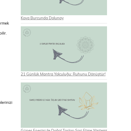
Kova Burcunda Dolunay
dermek
lir.
21 Günlük Mantra Yolculuğu: Ruhunu Dönüştür!
lerinizi
Güneş Enerjisi ile Doğal Taşları Şarj Etme Yöntemi