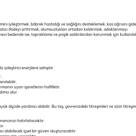
stemini iyileştirmek, böbrek hastalığı ve sağlığını desteklemek, kas ağrısını gi
ratıcı ifadeyi arttırmak, olumsuzlukları ortadan kaldırmak, odaklanmayı
nevi bedende ise, topraklama ve psişik saldırılardan korunmak için kullanılabi
iyileştirici enerjilere sahiptir:
.
nılabilir.
anmanın uyarı işaretlerini hafifletir.
dımcı olur.
k ölçüde yardımcı olabilir. Bu taş, çevrenizdeki titreşimleri ve sizin titreşim
ancınızı hatırlatacaktır.
ır.
ı olabilecek içsel bir güven oluşturacaktır.
nize izin verecektir.