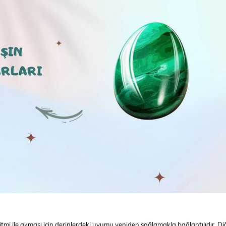
itmi ile akması için derinlerdeki uyumu yeniden sağlamakla bağlantılıdır. Diğ