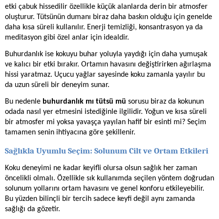
etki çabuk hissedilir özellikle küçük alanlarda derin bir atmosfer
oluşturur. Tütsünün dumanı biraz daha baskın olduğu için genelde
daha kısa süreli kullanılır. Enerji temizliği, konsantrasyon ya da
meditasyon gibi özel anlar için idealdir.
Buhurdanlık
ise kokuyu buhar yoluyla yaydığı için daha yumuşak
ve kalıcı bir etki bırakır. Ortamın havasını değiştirirken ağırlaşma
hissi yaratmaz. Uçucu yağlar sayesinde koku zamanla yayılır bu
da uzun süreli bir deneyim sunar.
Bu nedenle
buhurdanlık mı tütsü mü
sorusu biraz da kokunun
odada nasıl yer etmesini istediğinle ilgilidir. Yoğun ve kısa süreli
bir atmosfer mi yoksa yavaşça yayılan hafif bir esinti mi? Seçim
tamamen senin ihtiyacına göre şekillenir.
Sağlıkla Uyumlu Seçim: Solunum Cilt ve Ortam Etkileri
Koku deneyimi ne kadar keyifli olursa olsun sağlık her zaman
öncelikli olmalı. Özellikle sık kullanımda seçilen yöntem doğrudan
solunum yollarını ortam havasını ve genel konforu etkileyebilir.
Bu yüzden bilinçli bir tercih sadece keyfi değil aynı zamanda
sağlığı da gözetir.