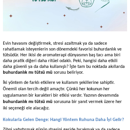
Evin havasını değiştirmek, stresi azaltmak ya da sadece
rahatlamak isteyenlerin son dönemdeki favorisi buhurdanlık ve
tütsüdür. Her ikisi de aromaterapi dünyasının baş tacı ama biri
daha pratik diğeri daha ritüel odaklı. Peki, hangisi daha etkili
daha güvenli ya da daha kullanışlı? İşte tam bu noktada akıllarda
buhurdanlık mı tütsü mü
sorusu beliriyor.
İki yöntem de farklı etkilere ve kullanım şekillerine sahiptir.
Önemli olan tercih değil amaçtır. Çünkü her kokunun her
uygulamanın bir karakteri bir etkisi vardır. Yazının devamında
buhurdanlık mı tütsü mü
sorusuna bir yanıt vermek üzere her
iki seçeneği ele alacağız.
Kokularla Gelen Denge: Hangi Yöntem Ruhuna Daha İyi Gelir?
Zihni yatıştırmak günün stresini geride bırakmak ya da sadece