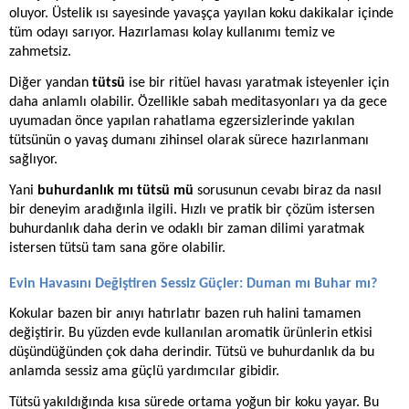
oluyor. Üstelik ısı sayesinde yavaşça yayılan koku dakikalar içinde
tüm odayı sarıyor. Hazırlaması kolay kullanımı temiz ve
zahmetsiz.
Diğer yandan
tütsü
ise bir ritüel havası yaratmak isteyenler için
daha anlamlı olabilir. Özellikle sabah meditasyonları ya da gece
uyumadan önce yapılan rahatlama egzersizlerinde yakılan
tütsünün o yavaş dumanı zihinsel olarak sürece hazırlanmanı
sağlıyor.
Yani
buhurdanlık mı tütsü mü
sorusunun cevabı biraz da nasıl
bir deneyim aradığınla ilgili. Hızlı ve pratik bir çözüm istersen
buhurdanlık daha derin ve odaklı bir zaman dilimi yaratmak
istersen tütsü tam sana göre olabilir.
Evin Havasını Değiştiren Sessiz Güçler: Duman mı Buhar mı?
Kokular bazen bir anıyı hatırlatır bazen ruh halini tamamen
değiştirir. Bu yüzden evde kullanılan aromatik ürünlerin etkisi
düşündüğünden çok daha derindir. Tütsü ve buhurdanlık da bu
anlamda sessiz ama güçlü yardımcılar gibidir.
Tütsü
yakıldığında kısa sürede ortama yoğun bir koku yayar. Bu