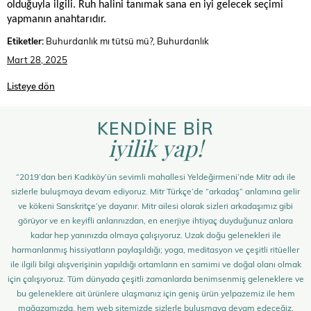
olduğuyla ilgili. Ruh halini tanımak sana en iyi gelecek seçimi
yapmanın anahtarıdır.
Etiketler:
Buhurdanlık mı tütsü mü?, Buhurdanlık
Mart 28, 2025
Listeye dön
KENDİNE BİR
iyilik yap!
“2019’dan beri Kadıköy’ün sevimli mahallesi Yeldeğirmeni’nde Mitr adı ile
sizlerle buluşmaya devam ediyoruz. Mitr Türkçe’de “arkadaş” anlamına gelir
ve kökeni Sanskritçe’ye dayanır. Mitr ailesi olarak sizleri arkadaşımız gibi
görüyor ve en keyifli anlarınızdan, en enerjiye ihtiyaç duyduğunuz anlara
kadar hep yanınızda olmaya çalışıyoruz. Uzak doğu gelenekleri ile
harmanlanmış hissiyatların paylaşıldığı; yoga, meditasyon ve çeşitli ritüeller
ile ilgili bilgi alışverişinin yapıldığı ortamların en samimi ve doğal olanı olmak
için çalışıyoruz. Tüm dünyada çeşitli zamanlarda benimsenmiş geleneklere ve
bu geleneklere ait ürünlere ulaşmanız için geniş ürün yelpazemiz ile hem
mağazamızda, hem web sitemizde sizlerle buluşmaya devam edeceğiz.