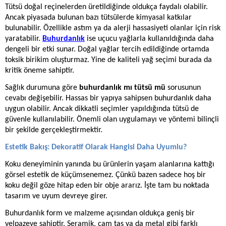
Tütsü
doğal reçinelerden üretildiğinde oldukça faydalı olabilir.
Ancak piyasada bulunan bazı tütsülerde kimyasal katkılar
bulunabilir. Özellikle astım ya da alerji hassasiyeti olanlar için risk
yaratabilir.
Buhurdanlık
ise uçucu yağlarla kullanıldığında daha
dengeli bir etki sunar. Doğal yağlar tercih edildiğinde ortamda
toksik birikim oluşturmaz. Yine de kaliteli yağ seçimi burada da
kritik öneme sahiptir.
Sağlık durumuna göre
b
uhurdanlık
mı tütsü mü
sorusunun
cevabı değişebilir. Hassas bir yapıya sahipsen buhurdanlık daha
uygun olabilir. Ancak dikkatli seçimler yapıldığında tütsü de
güvenle kullanılabilir. Önemli olan uygulamayı ve yöntemi bilinçli
bir şekilde gerçekleştirmektir.
Estetik Bakış: Dekoratif Olarak Hangisi Daha Uyumlu?
Koku deneyiminin yanında bu ürünlerin yaşam alanlarına kattığı
görsel estetik de küçümsenemez. Çünkü bazen sadece hoş bir
koku değil göze hitap eden bir obje ararız. İşte tam bu noktada
tasarım ve uyum devreye girer.
Buhurdanlık
form ve malzeme açısından oldukça geniş bir
yelpazeye sahiptir. Seramik, cam taş ya da metal gibi farklı