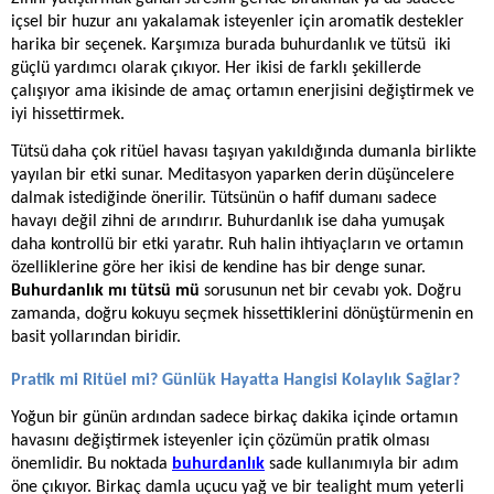
içsel bir huzur anı yakalamak isteyenler için aromatik destekler
harika bir seçenek. Karşımıza burada buhurdanlık ve tütsü iki
güçlü yardımcı olarak çıkıyor. Her ikisi de farklı şekillerde
çalışıyor ama ikisinde de amaç ortamın enerjisini değiştirmek ve
iyi hissettirmek.
Tütsü
daha çok ritüel havası taşıyan yakıldığında dumanla birlikte
yayılan bir etki sunar. Meditasyon yaparken derin düşüncelere
dalmak istediğinde önerilir. Tütsünün o hafif dumanı sadece
havayı değil zihni de arındırır.
Buhurdanlık
ise daha yumuşak
daha kontrollü bir etki yaratır. Ruh halin ihtiyaçların ve ortamın
özelliklerine göre her ikisi de kendine has bir denge sunar.
Buhurdanlık mı tütsü mü
sorusunun net bir cevabı yok. Doğru
zamanda, doğru kokuyu seçmek hissettiklerini dönüştürmenin en
basit yollarından biridir.
Pratik mi Ritüel mi? Günlük Hayatta Hangisi Kolaylık Sağlar?
Yoğun bir günün ardından sadece birkaç dakika içinde ortamın
havasını değiştirmek isteyenler için çözümün pratik olması
önemlidir. Bu noktada
buhurdanlık
sade kullanımıyla bir adım
öne çıkıyor. Birkaç damla uçucu yağ ve bir tealight mum yeterli