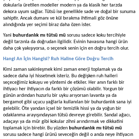
dokularla üretilen modeller modern ya da klasik her tarzda
dekora uyum sağlar.
Tütsü
ise genellikle sade ve doğal bir sunuma
sahiptir. Ancak dumanı ve kül bırakma ihtimali göz önüne
alındığında yer seçimi biraz daha özen ister.
Yani
buhurdanlık mı tütsü mü
sorusu sadece koku tercihiyle
değil tarzınla da doğrudan ilgilidir. Evinin havasına hangi ürün
daha çok yakışıyorsa, o seçenek senin için en doğru tercih olur.
Hangi An İçin Hangisi? Ruh Haline Göre Doğru Tercih
Kimi zaman sakinleşmek kimi zaman enerji toplamak ya da
sadece daha iyi hissetmek isteriz. Bu değişken ruh halleri
seçeceğimiz kokuyu ve yöntemi de etkiler. Her anın farklı bir
ihtiyacı her ihtiyacın da farklı bir çözümü olabilir. Yorgun bir
günün ardından huzurlu bir uyku arıyorsan lavanta ya da
bergamot gibi uçucu yağlarla kullanılan bir
buhurdanlık
sana iyi
gelebilir. Öte yandan içsel bir temizlik hissi ya da yoğun bir
odaklanma arayışındaysan
tütsü
devreye girebilir. Sandal ağacı,
adaçayı ya da mür gibi kokular zihni arındırmak ve dikkatini
toplamak için birebir. Bu yüzden
buhurdanlık mı tütsü mü
sorusu sadece hangi ürünü seveceğin değil o anda neye ihtiyacın