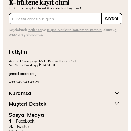
E-bültene kayıt olun!
E-Bültene kayıt ol fırsat & indirimleri kaçırma!
KAYDOL
Kaydolarak
Açık rıza
ve
Kişisel verilerin korunması metnini
okumuş,
onaylamış olursunuz.
İletişim
Adres: Rasimpaşa Mah. Karakolhane Cad.
No: 26-b Kadıköy / İSTANBUL
[email protected]
+90 545 543 48 76
Kuramsal
Müşteri Destek
Sosyal Medya
Facebook
Twitter