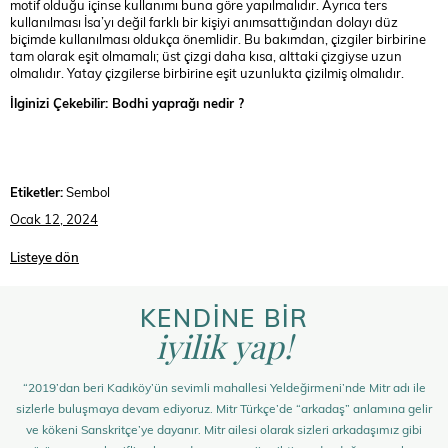
motif olduğu içinse kullanımı buna göre yapılmalıdır. Ayrıca ters
kullanılması İsa’yı değil farklı bir kişiyi anımsattığından dolayı düz
biçimde kullanılması oldukça önemlidir. Bu bakımdan, çizgiler birbirine
tam olarak eşit olmamalı; üst çizgi daha kısa, alttaki çizgiyse uzun
olmalıdır. Yatay çizgilerse birbirine eşit uzunlukta çizilmiş olmalıdır.
İlginizi Çekebilir: Bodhi yaprağı nedir ?
Etiketler:
Sembol
Ocak 12, 2024
Listeye dön
KENDİNE BİR
iyilik yap!
“2019’dan beri Kadıköy’ün sevimli mahallesi Yeldeğirmeni’nde Mitr adı ile
sizlerle buluşmaya devam ediyoruz. Mitr Türkçe’de “arkadaş” anlamına gelir
ve kökeni Sanskritçe’ye dayanır. Mitr ailesi olarak sizleri arkadaşımız gibi