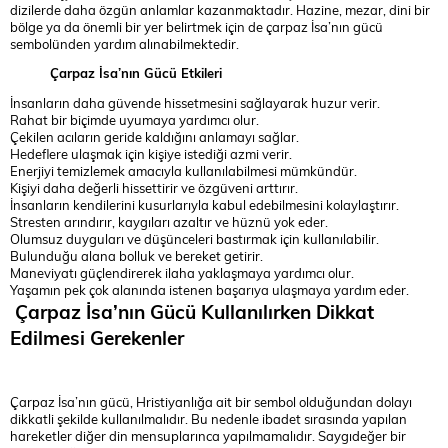
dizilerde daha özgün anlamlar kazanmaktadır. Hazine, mezar, dini bir
bölge ya da önemli bir yer belirtmek için de çarpaz İsa’nın gücü
sembolünden yardım alınabilmektedir.
Çarpaz İsa’nın Gücü Etkileri
İnsanların daha güvende hissetmesini sağlayarak huzur verir.
Rahat bir biçimde uyumaya yardımcı olur.
Çekilen acıların geride kaldığını anlamayı sağlar.
Hedeflere ulaşmak için kişiye istediği azmi verir.
Enerjiyi temizlemek amacıyla kullanılabilmesi mümkündür.
Kişiyi daha değerli hissettirir ve özgüveni arttırır.
İnsanların kendilerini kusurlarıyla kabul edebilmesini kolaylaştırır.
Stresten arındırır, kaygıları azaltır ve hüznü yok eder.
Olumsuz duyguları ve düşünceleri bastırmak için kullanılabilir.
Bulunduğu alana bolluk ve bereket getirir.
Maneviyatı güçlendirerek ilaha yaklaşmaya yardımcı olur.
Yaşamın pek çok alanında istenen başarıya ulaşmaya yardım eder.
Çarpaz İsa’nın Gücü Kullanılırken Dikkat
Edilmesi Gerekenler
Çarpaz İsa’nın gücü, Hristiyanlığa ait bir sembol olduğundan dolayı
dikkatli şekilde kullanılmalıdır. Bu nedenle ibadet sırasında yapılan
hareketler diğer din mensuplarınca yapılmamalıdır. Saygıdeğer bir