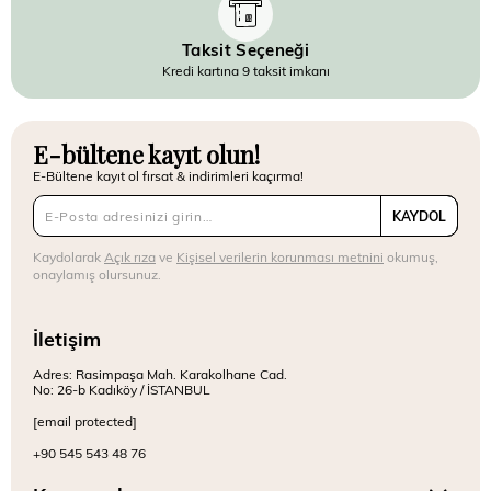
Taksit Seçeneği
Kredi kartına 9 taksit imkanı
E-bültene kayıt olun!
E-Bültene kayıt ol fırsat & indirimleri kaçırma!
KAYDOL
Kaydolarak
Açık rıza
ve
Kişisel verilerin korunması metnini
okumuş,
onaylamış olursunuz.
İletişim
Adres: Rasimpaşa Mah. Karakolhane Cad.
No: 26-b Kadıköy / İSTANBUL
[email protected]
+90 545 543 48 76