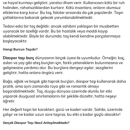
ve hayal kurmayı geliştirir, yaratıcı ilham verir. Kullanıcısını kötü bir ruh
halinden, rahatsızlıklardan kurtarır. Kötü insanlara, onların olumsuz
etkilerine karşı korur. Bu taş, falcılar arasında da çok popülerdir. Taşın
çatlaklarına bakarak gelecek yorumlanabilmektedir.
Tedavi edici bir taş değildir, ancak sahibini yaklaşan bir musibetten
uyaracak bir özelliği vardır. Bu bir hastalık veya maddi kayıp
olabilmektedir. Böyle bir durumda, taş kendi kendine parçalanmaya
başlayacaktır.
Hangi Burcun Taşıdır?
Diaspor taşı burç
dünyasının birçok üyesi ile uyumludur. Örneğin; koç,
aslan ve yay gibi ateş burçları için, farklı yeteneklerin bulunmasına ve
gelişmesine yardımcı olur. Bu burçlara dengeyi aşılar, sezgilerini
geliştirir, hatta onlara öngörü verir.
Boğa, oğlak ve başak gibi toprak burçları, diaspor taşı kullanarak daha
pratik, ama aynı zamanda rüya gibi ve romantik olmayı
başarabilmektedir. Taş, duygu dünyası üzerinde olumlu bir etki
yaparak duygusal sınırlamalarını bir şekilde düzeltir, hatta neşeyi
öğretir.
Her değerli taşın bir karakteri, gücü ve kaderi vardır. Sahibi, üzerinde
çalışır ve ne kadar uzun süre taşırsa, bu etki o kadar güçlü olacaktır!
Gerçek Diaspor Taşı Nasıl Anlaşılmaktadır?