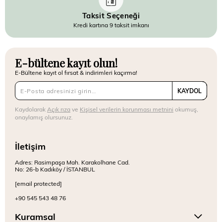
Taksit Seçeneği
Kredi kartına 9 taksit imkanı
E-bültene kayıt olun!
E-Bültene kayıt ol fırsat & indirimleri kaçırma!
KAYDOL
Kaydolarak
Açık rıza
ve
Kişisel verilerin korunması metnini
okumuş,
onaylamış olursunuz.
İletişim
Adres: Rasimpaşa Mah. Karakolhane Cad.
No: 26-b Kadıköy / İSTANBUL
[email protected]
+90 545 543 48 76
Kuramsal