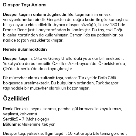
Diaspor Taşı Anlamı
Diaspor taşının anlamı
dağılmadır. Bu, taşın isminin en eski
versiyonlarından biridir. Gerçekten de, doğru kesim ile göz kamaştırıcı
bir ışık oyunu elde edilebilir. Ayrıca diaspor sözcüğü, ilk kez 1801’de
Fransız Rene Just Hauy tarafından kullanılmıştır. Bu taş, eski Doğu
bilgeleri tarafından da kullanılmıştır. Osmanlı’da ise padişahlar, bu
nadide taştan yüzükler takmıştır.
Nerede Bulunmaktadır?
Diaspor taşı
nın, Orta ve Güney Urallardaki yataklar bilinmektedir.
Yakutya’da da bulunabilir. Özellikle Azerbaycan’da, Özbekistan’da,
Çin’de, Amerika’da da ortaya çıkmıştır.
Bir mücevher olarak
zultanit taşı
, sadece Türkiye’de Bafa Gölü
bölgesinde üretilmektedir. Bu bulguların ardından,
Türk diaspor
taşı
nadide bir mücevher olarak ün kazanmıştır.
Özellikleri
Renk:
Renksiz, beyaz, sarımsı, pembe, gül kırmızısı ila koyu kırmızı,
yeşilimsi, kahvemsi
Sertlik:
5 – 7 (Mohs ölçeği)
Bölünme:
Mükemmel tek yön
Diaspor taşı, yüksek saflığın taşıdır. 10 kat artışla bile temiz görünür,