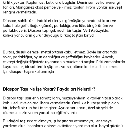
kirlilik yoktur. Kaplaması, katkılara bağlıdır. Demir sarı ve kahverengi
tonları, Manganez oksit pembe ve kırmızı tonları, krom iyonları ise yeşil
rengini vermektedir.
Diaspor, sahibi üzerindeki etkileriyle gümüşün yanında istikrarlı ve
kalıcı hale gelir. Soğuk gümüş parlaklığı, ona lüks bir görünüm ve
parlaklık verir.
Diaspor taşı
, çok nadir bir taştır. Ve 19.yüzyılda,
koleksiyoncuların gurur duyduğu birkaç taştan biriydi.
Bu taş, düşük dereceli metal ortamı kabul etmez. Böyle bir ortamda
solar, parlaklığını, oyun derinliğini ve şeffaflığını kaybeder. Ancak,
çevreyi değiştirdiğinizde uyanmanın mucizeleri başlar. Eski zamanlarda
kuyumcular, bir sahtecilik şüphesi varsa, altının kalitesini belirlemek
için
diaspor taşı
nı kullanmıştır.
Diaspor Taşı Ne İşe Yarar? Faydaları Nelerdir?
Diaspor taşı; şairlerin sanatçıların, müzisyenlerin, aktörlerin taşı olarak
kabul edilir ve onlara ilham vermektedir. Özellikle bu taşa sahip olan
biri, felsefi bir ruh hali içine girer. Ayrıca sorularını, özel bir şekilde
çözmesine izin veren yansıtma eğilimi vardır.
Bu
doğal taş
; ısrarcı olmaya, işi başından atmamaya, ilerlemeye
yardımcı olur. İnsanlara zihinsel aktivitede yardımcı olur, hayal gücünü