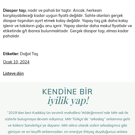
Diaspor taşı
, nadir ve pahalı bir taştır. Ancak, herkesin
karşılayabileceği kadar uygun fiyatlı değildir. Sahte olanları
gerçek
diaspor taşı
ndan ayırt etmek kolay değildir. Yapay taş çok daha kolay
işlenir ve takıların çoğu onu içerir. Yapay olanlar daha makul fiyatlıdır ve
etiketinde g/t ibaresi bulunmaktadır. Gerçek diaspor taşı, elmas kadar
pahalıdır.
Etiketler:
Doğal Taş
Ocak 10, 2024
Listeye dön
KENDİNE BİR
iyilik yap!
“2019’dan beri Kadıköy’ün sevimli mahallesi Yeldeğirmeni’nde Mitr adı ile
sizlerle buluşmaya devam ediyoruz. Mitr Türkçe’de “arkadaş” anlamına gelir
ve kökeni Sanskritçe’ye dayanır. Mitr ailesi olarak sizleri arkadaşımız gibi
görüyor ve en keyifli anlarınızdan, en enerjiye ihtiyaç duyduğunuz anlara