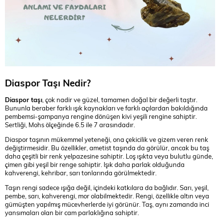
Diaspor Taşı Nedir?
Diaspor taşı
, çok nadir ve güzel, tamamen doğal bir değerli taştır.
Bununla beraber farklı ışık kaynakları ve farklı açılardan bakıldığında
pembemsi-şampanya rengine dönüşen kivi yeşili rengine sahiptir.
Sertliği, Mohs ölçeğinde 6.5 ile 7 arasındadır.
Diaspor taşının mükemmel yeteneği, ona çekicilik ve gizem veren renk
değiştirmesidir. Bu özellikler, ametist taşında da görülür, ancak bu taş
daha çeşitli bir renk yelpazesine sahiptir. Loş ışıkta veya bulutlu günde,
çimen gibi yeşil bir renge sahiptir. Işık daha parlak olduğunda
kahverengi, kehribar, sarı tonlarında görülmektedir.
Taşın rengi sadece ışığa değil, içindeki katkılara da bağlıdır. Sarı, yeşil,
pembe, sarı, kahverengi, mor olabilmektedir. Rengi, özellikle altın veya
gümüşten yapılmış mücevherlerde iyi görünür. Taş, aynı zamanda inci
yansımaları olan bir cam parlaklığına sahiptir.