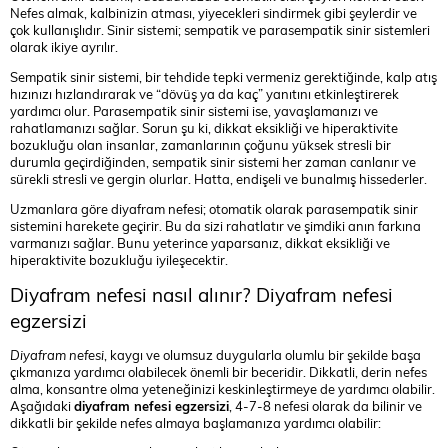
Nefes almak, kalbinizin atması, yiyecekleri sindirmek gibi şeylerdir ve
çok kullanışlıdır. Sinir sistemi; sempatik ve parasempatik sinir sistemleri
olarak ikiye ayrılır.
Sempatik sinir sistemi, bir tehdide tepki vermeniz gerektiğinde, kalp atış
hızınızı hızlandırarak ve “dövüş ya da kaç” yanıtını etkinleştirerek
yardımcı olur. Parasempatik sinir sistemi ise, yavaşlamanızı ve
rahatlamanızı sağlar. Sorun şu ki, dikkat eksikliği ve hiperaktivite
bozukluğu olan insanlar, zamanlarının çoğunu yüksek stresli bir
durumla geçirdiğinden, sempatik sinir sistemi her zaman canlanır ve
sürekli stresli ve gergin olurlar. Hatta, endişeli ve bunalmış hissederler.
Uzmanlara göre diyafram nefesi; otomatik olarak parasempatik sinir
sistemini harekete geçirir. Bu da sizi rahatlatır ve şimdiki anın farkına
varmanızı sağlar. Bunu yeterince yaparsanız, dikkat eksikliği ve
hiperaktivite bozukluğu iyileşecektir.
Diyafram nefesi nasıl alınır? Diyafram nefesi
egzersizi
Diyafram nefesi
, kaygı ve olumsuz duygularla olumlu bir şekilde başa
çıkmanıza yardımcı olabilecek önemli bir beceridir. Dikkatli, derin nefes
alma, konsantre olma yeteneğinizi keskinleştirmeye de yardımcı olabilir.
Aşağıdaki
diyafram nefesi egzersizi
, 4-7-8 nefesi olarak da bilinir ve
dikkatli bir şekilde nefes almaya başlamanıza yardımcı olabilir: