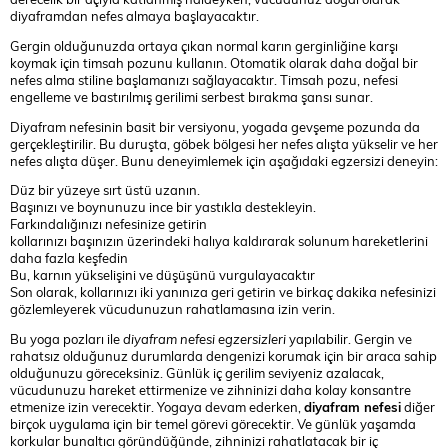
diyaframdan nefes almaya başlayacaktır.
Gergin olduğunuzda ortaya çıkan normal karın gerginliğine karşı
koymak için timsah pozunu kullanın. Otomatik olarak daha doğal bir
nefes alma stiline başlamanızı sağlayacaktır. Timsah pozu, nefesi
engelleme ve bastırılmış gerilimi serbest bırakma şansı sunar.
Diyafram nefesinin basit bir versiyonu, yogada gevşeme pozunda da
gerçekleştirilir. Bu duruşta, göbek bölgesi her nefes alışta yükselir ve her
nefes alışta düşer. Bunu deneyimlemek için aşağıdaki egzersizi deneyin:
Düz bir yüzeye sırt üstü uzanın.
Başınızı ve boynunuzu ince bir yastıkla destekleyin.
Farkındalığınızı nefesinize getirin
kollarınızı başınızın üzerindeki halıya kaldırarak solunum hareketlerini
daha fazla keşfedin
Bu, karnın yükselişini ve düşüşünü vurgulayacaktır
Son olarak, kollarınızı iki yanınıza geri getirin ve birkaç dakika nefesinizi
gözlemleyerek vücudunuzun rahatlamasına izin verin.
Bu yoga pozları ile
diyafram nefesi egzersizleri
yapılabilir. Gergin ve
rahatsız olduğunuz durumlarda dengenizi korumak için bir araca sahip
olduğunuzu göreceksiniz. Günlük iç gerilim seviyeniz azalacak,
vücudunuzu hareket ettirmenize ve zihninizi daha kolay konsantre
etmenize izin verecektir. Yogaya devam ederken,
diyafram nefesi
diğer
birçok uygulama için bir temel görevi görecektir. Ve günlük yaşamda
korkular bunaltıcı göründüğünde, zihninizi rahatlatacak bir iç