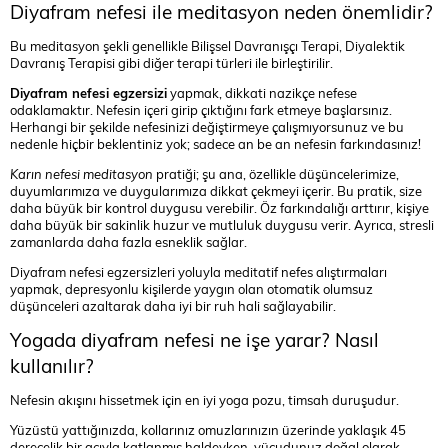
Diyafram nefesi ile meditasyon neden önemlidir?
Bu meditasyon şekli genellikle Bilişsel Davranışçı Terapi, Diyalektik
Davranış Terapisi gibi diğer terapi türleri ile birleştirilir.
Diyafram nefesi egzersizi
yapmak, dikkati nazikçe nefese
odaklamaktır. Nefesin içeri girip çıktığını fark etmeye başlarsınız.
Herhangi bir şekilde nefesinizi değiştirmeye çalışmıyorsunuz ve bu
nedenle hiçbir beklentiniz yok; sadece an be an nefesin farkındasınız!
Karın nefesi meditasyon
pratiği; şu ana, özellikle düşüncelerimize,
duyumlarımıza ve duygularımıza dikkat çekmeyi içerir. Bu pratik, size
daha büyük bir kontrol duygusu verebilir. Öz farkındalığı arttırır, kişiye
daha büyük bir sakinlik huzur ve mutluluk duygusu verir. Ayrıca, stresli
zamanlarda daha fazla esneklik sağlar.
Diyafram nefesi egzersizleri yoluyla meditatif nefes alıştırmaları
yapmak, depresyonlu kişilerde yaygın olan otomatik olumsuz
düşünceleri azaltarak daha iyi bir ruh hali sağlayabilir.
Yogada diyafram nefesi ne işe yarar? Nasıl
kullanılır?
Nefesin akışını hissetmek için en iyi yoga pozu, timsah duruşudur.
Yüzüstü yattığınızda, kollarınız omuzlarınızın üzerinde yaklaşık 45
derecelik bir açıyla katlanmış haldeyken, vücudunuz doğal olarak