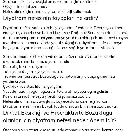
Solunum hızınızı yavaşlatarak solunum işini azaltmak
Oksijen talebini azaltmak
Nefes almak için daha az çaba ve enerji kullanmak
Diyafram nefesinin faydaları nelerdir?
Diyafram nefesi, sağlık için birçok yönden faydalıdır. Depresyon, kaygı,
endişe, uykusuzluk ve hatta Huzursuz Bağırsak Sendromu dahil, birçok
durumun semptomlarını yönetmeye yardımcı olduğu bilinen meditasyon
uygulamasının merkezinde yer alır. Aşağıda, diyafram nefesi almaya
başlayarak yararlanabileceğiniz bazı sağlık yararlarını listeledik:
Stres hormonu kortizolün vücudunuz üzerindeki zararlı etkilerini
azaltarak rahatlamanıza yardımcı olur.
Kalp atış hızınızı düşürür.
Tansiyonu düşürmeye yardımcı olur.
Travma sonrası stres bozukluğu semptomlarıyla başa çıkmanıza
yardımcı olur.
Çekirdek kas stabilitenizi geliştirir.
Vücudunuzun yoğun egzersizi tolere etme yeteneğini geliştirir.
Kaslarınızı incitme veya yıpratma şansınızı azaltır.
Nefes alma hızınızı yavaşlatır, böylece daha az enerji harcar.
Diyafram nefesi
nin en büyük faydalarından biri stresi azaltmaktır.
Dikkat Eksikliği ve Hiperaktivite Bozukluğu
olanlar için diyafram nefesi neden önemlidir?
Otonom sinir sistemi, vücudunuzda otomatik olan şeyleri kontrol eder.