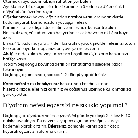
Oturmak veya uzanmak için rahat bir yer bulun
Ayaklarınızı biraz açın, bir elinizi karnınızın üzerine ve diğer elinizi
göğsünüzün üzerine koyun.
Ciğerlerinizdeki havayı ağzınızdan nazikçe verin, ardından dörde
kadar sayarak burnunuzdan yavaşça nefes alın
Karnınızı hafifçe dışarı doğru itin ve nefesinize konsantre olun
Nefes alırken, vücudunuzun her yerinde sıcak havanın aktığını hayal
edin
En az 4’E kadar sayarak, 7’den fazla olmayacak şekilde nefesinizi tutun
8’e kadar sayarken, ağzınızdan yavaşça nefes verin
Akciğerlerde kalan havayı tamamen boşaltmak için karın kaslarınızı
hafifçe kasın
Toplam beş döngü boyunca derin bir rahatlama hissedene kadar
tekrarlayın
Başlangıç aşamasında, sadece 1-2 döngü yapabilirsiniz.
Karın nefesi
alma kabiliyetiniz konusunda kendinizi rahat
hissettiğinizde, ellerinizi karnınız ve göğsünüz üzerinde kullanmanıza
gerek yoktur.
Diyafram nefesi egzersizi ne sıklıkla yapılmalı?
Başlangıçta,
diyafram nefesi egzersizi
ni günde yaklaşık 3-4 kez 5-10
dakika uygulayın. Bu egzersizi yapmak için harcadığınız süreyi
kademeli olarak arttırın. Dilerseniz, zamanla karnınıza bir kitap
koyarak egzersizin eforunu artırın.