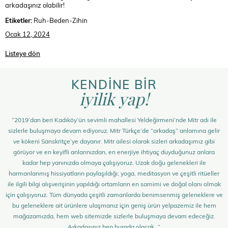
arkadaşınız olabilir!
Etiketler:
Ruh-Beden-Zihin
Ocak 12, 2024
Listeye dön
KENDİNE BİR
iyilik yap!
“2019’dan beri Kadıköy’ün sevimli mahallesi Yeldeğirmeni’nde Mitr adı ile
sizlerle buluşmaya devam ediyoruz. Mitr Türkçe’de “arkadaş” anlamına gelir
ve kökeni Sanskritçe’ye dayanır. Mitr ailesi olarak sizleri arkadaşımız gibi
görüyor ve en keyifli anlarınızdan, en enerjiye ihtiyaç duyduğunuz anlara
kadar hep yanınızda olmaya çalışıyoruz. Uzak doğu gelenekleri ile
harmanlanmış hissiyatların paylaşıldığı; yoga, meditasyon ve çeşitli ritüeller
ile ilgili bilgi alışverişinin yapıldığı ortamların en samimi ve doğal olanı olmak
için çalışıyoruz. Tüm dünyada çeşitli zamanlarda benimsenmiş geleneklere ve
bu geleneklere ait ürünlere ulaşmanız için geniş ürün yelpazemiz ile hem
mağazamızda, hem web sitemizde sizlerle buluşmaya devam edeceğiz.
Arkadaşınız hep burada olacak…”