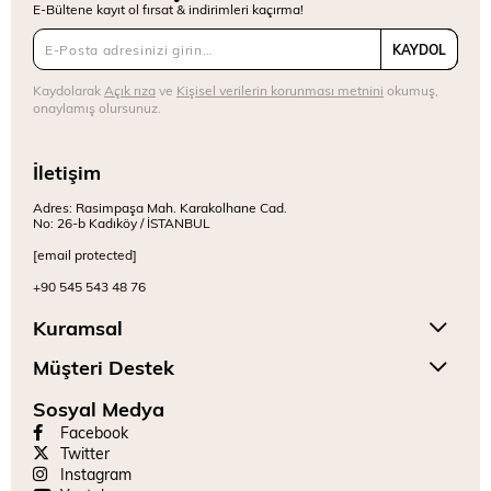
E-Bültene kayıt ol fırsat & indirimleri kaçırma!
KAYDOL
Kaydolarak
Açık rıza
ve
Kişisel verilerin korunması metnini
okumuş,
onaylamış olursunuz.
İletişim
Adres: Rasimpaşa Mah. Karakolhane Cad.
No: 26-b Kadıköy / İSTANBUL
[email protected]
+90 545 543 48 76
Kuramsal
Müşteri Destek
Sosyal Medya
Facebook
Twitter
Instagram