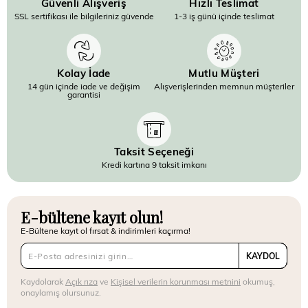
Güvenli Alışveriş
Hızlı Teslimat
SSL sertifikası ile bilgileriniz güvende
1-3 iş günü içinde teslimat
Kolay İade
Mutlu Müşteri
14 gün içinde iade ve değişim
Alışverişlerinden memnun müşteriler
garantisi
Taksit Seçeneği
Kredi kartına 9 taksit imkanı
E-bültene kayıt olun!
E-Bültene kayıt ol fırsat & indirimleri kaçırma!
KAYDOL
Kaydolarak
Açık rıza
ve
Kişisel verilerin korunması metnini
okumuş,
onaylamış olursunuz.