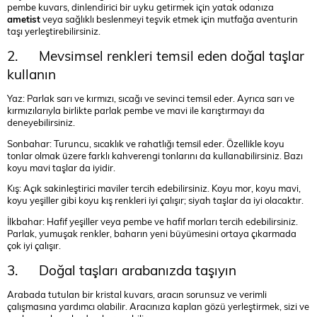
pembe kuvars, dinlendirici bir uyku getirmek için yatak odanıza
ametist
veya sağlıklı beslenmeyi teşvik etmek için mutfağa aventurin
taşı yerleştirebilirsiniz.
2. Mevsimsel renkleri temsil eden doğal taşlar
kullanın
Yaz: Parlak sarı ve kırmızı, sıcağı ve sevinci temsil eder. Ayrıca sarı ve
kırmızılarıyla birlikte parlak pembe ve mavi ile karıştırmayı da
deneyebilirsiniz.
Sonbahar: Turuncu, sıcaklık ve rahatlığı temsil eder. Özellikle koyu
tonlar olmak üzere farklı kahverengi tonlarını da kullanabilirsiniz. Bazı
koyu mavi taşlar da iyidir.
Kış: Açık sakinleştirici maviler tercih edebilirsiniz. Koyu mor, koyu mavi,
koyu yeşiller gibi koyu kış renkleri iyi çalışır; siyah taşlar da iyi olacaktır.
İlkbahar: Hafif yeşiller veya pembe ve hafif morları tercih edebilirsiniz.
Parlak, yumuşak renkler, baharın yeni büyümesini ortaya çıkarmada
çok iyi çalışır.
3. Doğal taşları arabanızda taşıyın
Arabada tutulan bir kristal kuvars, aracın sorunsuz ve verimli
çalışmasına yardımcı olabilir. Aracınıza
kaplan gözü
yerleştirmek, sizi ve