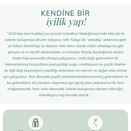
KENDİNE BİR
iyilik yap!
“2019’dan beri Kadıköy’ün sevimli mahallesi Yeldeğirmeni’nde Mitr adı ile
sizlerle buluşmaya devam ediyoruz. Mitr Türkçe’de “arkadaş” anlamına gelir
ve kökeni Sanskritçe’ye dayanır. Mitr ailesi olarak sizleri arkadaşımız gibi
görüyor ve en keyifli anlarınızdan, en enerjiye ihtiyaç duyduğunuz anlara
kadar hep yanınızda olmaya çalışıyoruz. Uzak doğu gelenekleri ile
harmanlanmış hissiyatların paylaşıldığı; yoga, meditasyon ve çeşitli ritüeller
ile ilgili bilgi alışverişinin yapıldığı ortamların en samimi ve doğal olanı olmak
için çalışıyoruz. Tüm dünyada çeşitli zamanlarda benimsenmiş geleneklere ve
bu geleneklere ait ürünlere ulaşmanız için geniş ürün yelpazemiz ile hem
mağazamızda, hem web sitemizde sizlerle buluşmaya devam edeceğiz.
Arkadaşınız hep burada olacak…”