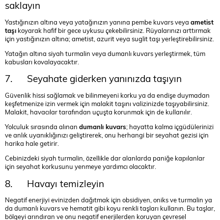
saklayın
Yastığınızın altına veya yatağınızın yanına pembe kuvars veya
ametist
taşı
koyarak hafif bir gece uykusu çekebilirsiniz. Rüyalarınızı arttırmak
için yastığınızın altına; ametist, azurit veya suglit taşı yerleştirebilirsiniz.
Yatağın altına siyah turmalin veya dumanlı kuvars yerleştirmek, tüm
kabusları kovalayacaktır.
7. Seyahate giderken yanınızda taşıyın
Güvenlik hissi sağlamak ve bilinmeyeni korku ya da endişe duymadan
keşfetmenize izin vermek için malakit taşını valizinizde taşıyabilirsiniz.
Malakit, havacılar tarafından uçuşta korunmak için de kullanılır.
Yolculuk sırasında alınan
dumanlı kuvars
; hayatta kalma içgüdülerinizi
ve anlık uyanıklığınızı geliştirerek, onu herhangi bir seyahat gezisi için
harika hale getirir.
Cebinizdeki siyah turmalin, özellikle dar alanlarda paniğe kapılanlar
için seyahat korkusunu yenmeye yardımcı olacaktır.
8. Havayı temizleyin
Negatif enerjiyi evinizden dağıtmak için obsidiyen, oniks ve turmalin ya
da dumanlı kuvars ve hematit gibi koyu renkli taşları kullanın. Bu taşlar,
bölgeyi arındıran ve onu negatif enerjilerden koruyan çevresel