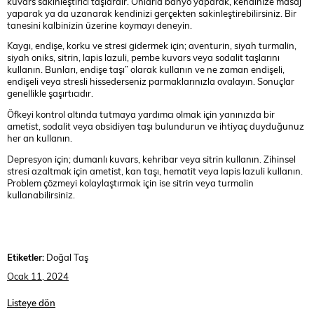
kuvars sakinleştirici taşlardır. Onlarla banyo yaparak, kendinize masaj
yaparak ya da uzanarak kendinizi gerçekten sakinleştirebilirsiniz. Bir
tanesini kalbinizin üzerine koymayı deneyin.
Kaygı, endişe, korku ve stresi gidermek için; aventurin, siyah turmalin,
siyah oniks, sitrin, lapis lazuli, pembe kuvars veya sodalit taşlarını
kullanın. Bunları, endişe taşı” olarak kullanın ve ne zaman endişeli,
endişeli veya stresli hissederseniz parmaklarınızla ovalayın. Sonuçlar
genellikle şaşırtıcıdır.
Öfkeyi kontrol altında tutmaya yardımcı olmak için yanınızda bir
ametist, sodalit veya obsidiyen taşı bulundurun ve ihtiyaç duyduğunuz
her an kullanın.
Depresyon için; dumanlı kuvars, kehribar veya sitrin kullanın. Zihinsel
stresi azaltmak için ametist, kan taşı, hematit veya lapis lazuli kullanın.
Problem çözmeyi kolaylaştırmak için ise sitrin veya turmalin
kullanabilirsiniz.
Etiketler:
Doğal Taş
Ocak 11, 2024
Listeye dön