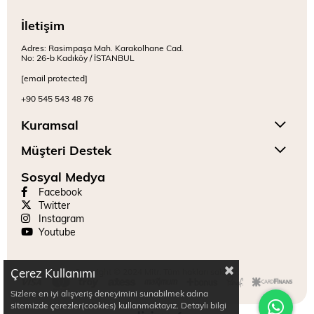
İletişim
Adres: Rasimpaşa Mah. Karakolhane Cad.
No: 26-b Kadıköy / İSTANBUL
[email protected]
+90 545 543 48 76
Kuramsal
Müşteri Destek
Sosyal Medya
Facebook
Twitter
Instagram
Youtube
Çerez Kullanımı
Copyright © 2024 Mitr. Tüm hakları saklıdır.
Sizlere en iyi alışveriş deneyimini sunabilmek adına
sitemizde çerezler(cookies) kullanmaktayız. Detaylı bilgi