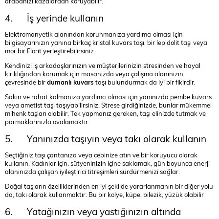
arabanızı kazalardan koruyabilir.
4. İş yerinde kullanın
Elektromanyetik alanından korunmanıza yardımcı olması için
bilgisayarınızın yanına birkaç kristal kuvars taşı, bir lepidolit taşı veya
mor bir Florit yerleştirebilirsiniz.
Kendinizi iş arkadaşlarınızın ve müşterilerinizin stresinden ve hayal
kırıklığından korumak için masanızda veya çalışma alanınızın
çevresinde bir
dumanlı kuvars
taşı bulundurmak da iyi bir fikirdir.
Sakin ve rahat kalmanıza yardımcı olması için yanınızda pembe kuvars
veya ametist taşı taşıyabilirsiniz. Strese girdiğinizde, bunlar mükemmel
mihenk taşları olabilir. Tek yapmanız gereken, taşı elinizde tutmak ve
parmaklarınızla ovalamaktır.
5. Yanınızda taşıyın veya takı olarak kullanın
Seçtiğiniz taşı çantanıza veya cebinize atın ve bir koruyucu olarak
kullanın. Kadınlar için, sütyeninizin içine saklamak, gün boyunca enerji
alanınızda çalışan iyileştirici titreşimleri sürdürmenizi sağlar.
Doğal taşların özelliklerinden en iyi şekilde yararlanmanın bir diğer yolu
da, takı olarak kullanmaktır. Bu bir kolye, küpe, bilezik, yüzük olabilir
6. Yatağınızın veya yastığınızın altında