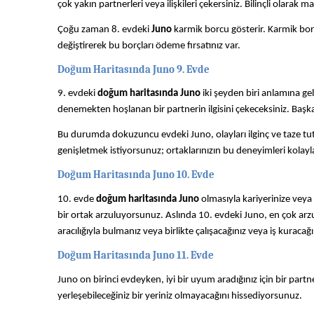
çok yakın partnerleri veya ilişkileri çekersiniz. Bilinçli olarak
Çoğu zaman 8. evdeki
Juno
karmik borcu gösterir. Karmik borcun
değiştirerek bu borçları ödeme fırsatınız var.
Doğum Haritasında Juno 9. Evde
9. evdeki
doğum haritasında Juno
iki şeyden biri anlamına gele
denemekten hoşlanan bir partnerin ilgisini çekeceksiniz. Başka
Bu durumda dokuzuncu evdeki Juno, olayları ilginç ve taze tut
genişletmek istiyorsunuz; ortaklarınızın bu deneyimleri kolayl
Doğum Haritasında Juno 10. Evde
10. evde
doğum haritasında Juno
olmasıyla kariyerinize veya 
bir ortak arzuluyorsunuz. Aslında 10. evdeki Juno, en çok arzula
aracılığıyla bulmanız veya birlikte çalışacağınız veya iş kuracağ
Doğum Haritasında Juno 11. Evde
Juno on birinci evdeyken, iyi bir uyum aradığınız için bir partne
yerleşebileceğiniz bir yeriniz olmayacağını hissediyorsunuz.