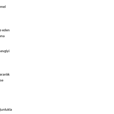
mmel
de eden
ğına
sevgiyi
aranlık
se
ğunlukla