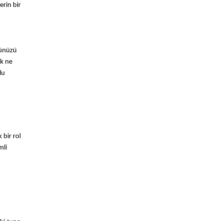
erin bir
önünüzü
ak ne
lu
 bir rol
mli