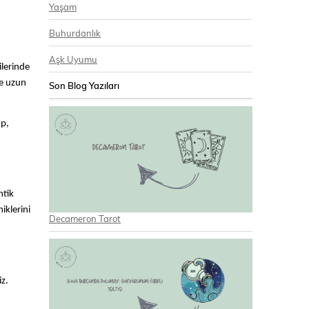
Yaşam
Buhurdanlık
Aşk Uyumu
ilerinde
ve uzun
Son Blog Yazıları
up,
ntik
iklerini
Decameron Tarot
iz.