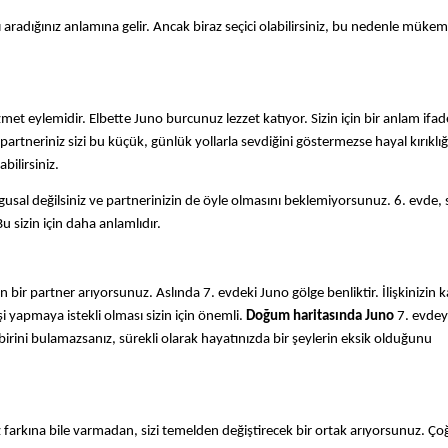
zı aradığınız anlamına gelir. Ancak biraz seçici olabilirsiniz, bu nedenle müke
 hizmet eylemidir. Elbette Juno burcunuz lezzet katıyor. Sizin için bir anlam ifa
artneriniz sizi bu küçük, günlük yollarla sevdiğini göstermezse hayal kırıklı
bilirsiniz.
usal değilsiniz ve partnerinizin de öyle olmasını beklemiyorsunuz. 6. evde, 
Bu sizin için daha anlamlıdır.
bir partner arıyorsunuz. Aslında 7. evdeki Juno gölge benliktir. İlişkinizin k
i yapmaya istekli olması sizin için önemli.
Doğum haritasında Juno
7. evdey
irini bulamazsanız, sürekli olarak hayatınızda bir şeylerin eksik olduğunu
Siz farkına bile varmadan, sizi temelden değiştirecek bir ortak arıyorsunuz.
Ço