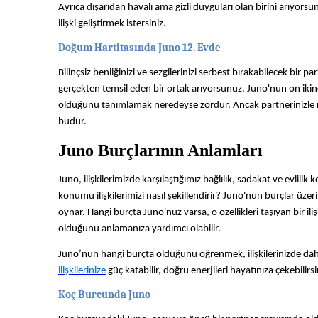
Ayrıca dışarıdan havalı ama gizli duyguları olan birini arıyor
ilişki geliştirmek istersiniz.
Doğum Hartitasında Juno 12. Evde
Bilinçsiz benliğinizi ve sezgilerinizi serbest bırakabilecek bir par
gerçekten temsil eden bir ortak arıyorsunuz. Juno'nun on ikinci e
olduğunu tanımlamak neredeyse zordur. Ancak partnerinizle ner
budur.
Juno Burçlarının Anlamları
Juno, ilişkilerimizde karşılaştığımız bağlılık, sadakat ve evlili
konumu ilişkilerimizi nasıl şekillendirir? Juno'nun burçlar üzerin
oynar. Hangi burçta Juno'nuz varsa, o özellikleri taşıyan bir il
olduğunu anlamanıza yardımcı olabilir.
Juno’nun hangi burçta olduğunu öğrenmek, ilişkilerinizde daha
ilişkilerinize
güç katabilir, doğru enerjileri hayatınıza çekebilirsi
Koç Burcunda Juno