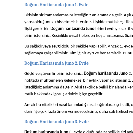
Doğum Haritasında Juno 1. Evde
Birisinin sizi tamamlamasını istediğiniz anlamına da gelir. Aşı
yarısı olduğunuzu hissetmek istersiniz. İlişkide mutlak eşitlik
ilişki gerektirir.
Doğum haritasında Juno
birinci evdeyse aktif 
birini istersiniz. Kesinlikle uysal tiplerden hoşlanmazsınız. Sizin
Bu sağlıklı veya sevgi dolu bir şekilde yapılabilir. Ancak 1. ev
sağlamaya çalışabilirsiniz. Kimliğiniz ayrı ve benzersizdir. Bunun
Doğum Haritasında Juno 2. Evde
Güçlü ve güvenilir birini istersiniz.
Doğum haritasında Juno
2. 
noktada muhtemelen geleneksel bir evlilik yapmak istersiniz.
istediğiniz anlamına da gelir. Aksi takdirde belirli bir alanda ke
mülk hakkındaki görüşlerinizle iç içe geçebilir.
Ancak bu nitelikleri nasıl tanımladığınıza bağlı olarak şefkatli, cö
derinliğe çok fazla önem vermeyeceksiniz, daha çok fiziksel v
Doğum Haritasında Juno 3. Evde
Doğum haritasında Juno
3. evde
olduğunda
genellikle sizi an