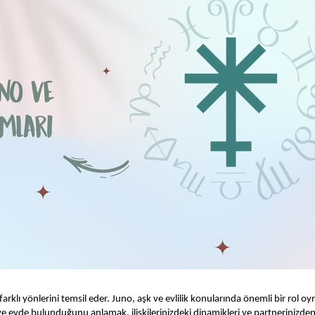
arklı yönlerini temsil eder. Juno, aşk ve evlilik konularında önemli bir rol o
ve evde bulunduğunu anlamak, ilişkilerinizdeki dinamikleri ve partnerinizde