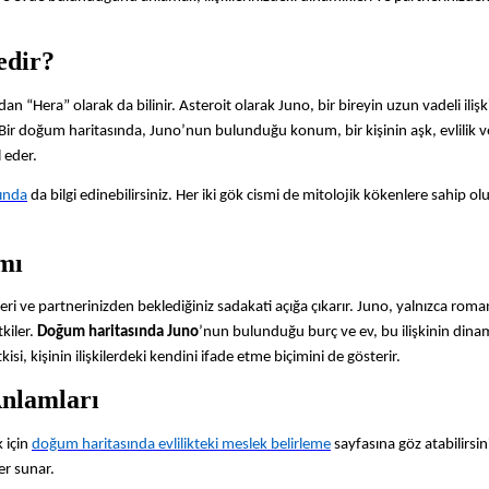
edir?
dan “Hera” olarak da bilinir. Asteroit olarak Juno, bir bireyin uzun vadeli ilişk
. Bir doğum haritasında, Juno’nun bulunduğu konum, bir kişinin aşk, evlilik 
l eder.
kında
da bilgi edinebilirsiniz. Her iki gök cismi de mitolojik kökenlere sahip ol
mı
lleri ve partnerinizden beklediğiniz sadakati açığa çıkarır. Juno, yalnızca roma
tkiler.
Doğum haritasında Juno
’nun bulunduğu burç ve ev, bu ilişkinin dinam
tkisi, kişinin ilişkilerdeki kendini ifade etme biçimini de gösterir.
nlamları
 için
doğum haritasında evlilikteki meslek belirleme
sayfasına göz atabilirsin
ler sunar.