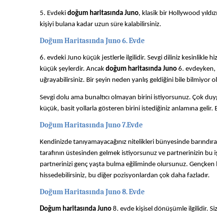
5. Evdeki
doğum haritasında Juno
, klasik bir Hollywood yıldı
kişiyi bulana kadar uzun süre kalabilirsiniz.
Doğum Haritasında Juno 6. Evde
6. evdeki Juno küçük jestlerle ilgilidir. Sevgi diliniz kesinlikle
küçük şeylerdir. Ancak
doğum haritasında Juno
6. evdeyken, p
uğrayabilirsiniz. Bir şeyin neden yanlış geldiğini bile bilmiyor ola
Sevgi dolu ama bunaltıcı olmayan birini istiyorsunuz. Çok duyg
küçük, basit yollarla gösteren birini istediğiniz anlamına gelir. 
Doğum Haritasında Juno 7.Evde
Kendinizde tanıyamayacağınız nitelikleri bünyesinde barındıran 
tarafının üstesinden gelmek istiyorsunuz ve partnerinizin bu iş
partnerinizi genç yaşta bulma eğiliminde olursunuz. Gençken b
hissedebilirsiniz, bu diğer pozisyonlardan çok daha fazladır.
Doğum Haritasında Juno 8. Evde
Doğum haritasında Juno
8. evde kişisel dönüşümle ilgilidir. 