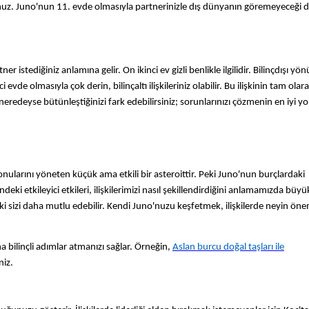
sunuz. Juno'nun 11. evde olmasıyla partnerinizle dış dünyanın göremeyeceği d
tner istediğiniz anlamına gelir. On ikinci ev gizli benlikle ilgilidir. Bilinçdışı y
vde olmasıyla çok derin, bilinçaltı ilişkileriniz olabilir. Bu ilişkinin tam olar
edeyse bütünleştiğinizi fark edebilirsiniz; sorunlarınızı çözmenin en iyi yo
k konularını yöneten küçük ama etkili bir asteroittir. Peki Juno'nun burçlardaki
deki etkileyici etkileri, ilişkilerimizi nasıl şekillendirdiğini anlamamızda büyük
işki sizi daha mutlu edebilir. Kendi Juno'nuzu keşfetmek, ilişkilerde neyin öne
 bilinçli adımlar atmanızı sağlar. Örneğin,
Aslan burcu doğal taşları ile
niz.