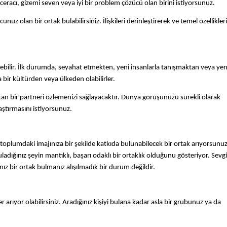
 maceracı, gizemi seven veya iyi bir problem çözücü olan birini istiyorsunuz.
uz olan bir ortak bulabilirsiniz. İlişkileri derinleştirerek ve temel özellikleri
bilir.
İlk durumda, seyahat etmekten, yeni insanlarla tanışmaktan veya yeni
 bir kültürden veya ülkeden olabilirler.
an bir partneri özlemenizi sağlayacaktır. Dünya görüşünüzü sürekli olarak
aştırmasını istiyorsunuz.
toplumdaki imajınıza bir şekilde katkıda bulunabilecek bir ortak arıyorsunuz 
dığınız şeyin mantıklı, başarı odaklı bir ortaklık olduğunu gösteriyor. Sevgili
ınız bir ortak bulmanız alışılmadık bir durum değildir.
r arıyor olabilirsiniz. Aradığınız kişiyi bulana kadar asla bir grubunuz ya da