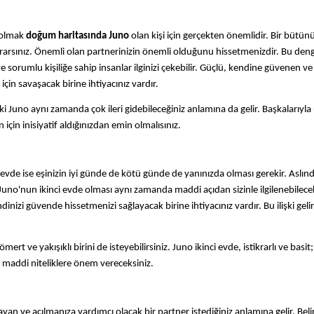
k olmak
doğum haritasında Juno
olan kişi için gerçekten önemlidir. Bir bütünü
 ararsınız. Önemli olan partnerinizin önemli olduğunu hissetmenizdir. Bu denge
ve sorumlu kişiliğe sahip insanlar ilginizi çekebilir. Güçlü, kendine güvenen ve
 için savaşacak birine ihtiyacınız vardır.
deki Juno aynı zamanda çok ileri gidebileceğiniz anlamına da gelir. Başkalarıyl
 için inisiyatif aldığınızdan emin olmalısınız.
evde ise eşinizin iyi günde de kötü günde de yanınızda olması gerekir. Aslınd
Juno'nun ikinci evde olması aynı zamanda maddi açıdan sizinle ilgilenebilecek
ndinizi güvende hissetmenizi sağlayacak birine ihtiyacınız vardır. Bu ilişki geli
mert ve yakışıklı birini de isteyebilirsiniz. Juno ikinci evde, istikrarlı ve basit;
e maddi niteliklere önem vereceksiniz.
layan ve açılmanıza yardımcı olacak bir partner istediğiniz anlamına gelir. Belir