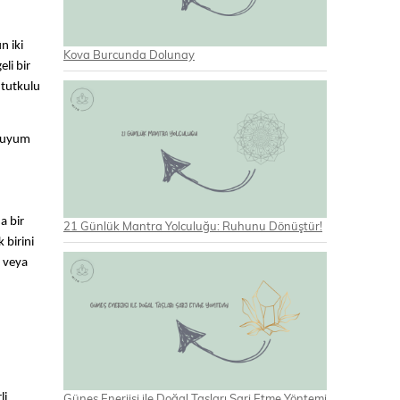
n iki
Kova Burcunda Dolunay
li bir
 tutkulu
a uyum
a bir
21 Günlük Mantra Yolculuğu: Ruhunu Dönüştür!
 birini
r veya
Güneş Enerjisi ile Doğal Taşları Şarj Etme Yöntemi
li