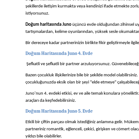
şekillerde iletişim kurmakta veya kendinizi ifade etmekte zorlu
istiyorsunuz.
Doğum haritasında Juno
üçüncü evde olduğundan zihinsel uya
tartışmalardan, kelime oyunlarından, yüksek sesle okumaktan vb
Bir dereceye kadar partnerinizin birlikte fikir geliştirmeyle ilgi
Doğum Haritasında Juno 4. Evde
Şefkatli ve şefkatli bir partner arzuluyorsunuz. Güvenebileceğini
Bazen çocukluk ilişkilerinize bile bir şekilde model olabilirsiniz.
çocukluğunuzda eksik olan bir şeyi "elde etmeye" çalışabileceğ
Juno’nun 4. evdeki etkisi, ev ve aile temalı konulara yönelikti
araçları da keşfedebilirsiniz.
Doğum Haritasında Juno 5. Evde
Etkili bir çiftin parçası olmak istediğiniz anlamına gelir. Mük
partneriniz romantik, eğlenceli, çekici, girişken ve cömert olaca
yıldızı bile olabilirler.