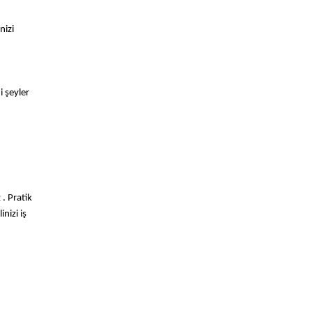
nizi
 şeyler
. Pratik
nizi iş