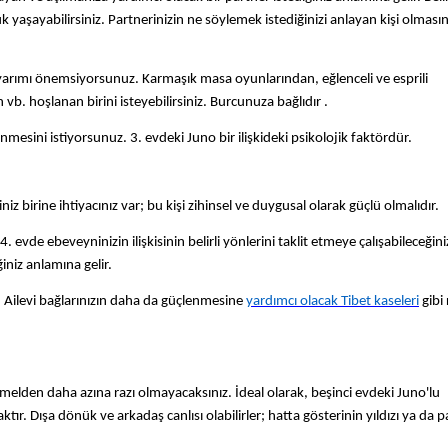
k yaşayabilirsiniz. Partnerinizin ne söylemek istediğinizi anlayan kişi olmasın
rımı önemsiyorsunuz. Karmaşık masa oyunlarından, eğlenceli ve esprili
. hoşlanan birini isteyebilirsiniz. Burcunuza bağlıdır .
lenmesini istiyorsunuz. 3. evdeki Juno bir ilişkideki psikolojik faktördür.
z birine ihtiyacınız var; bu kişi zihinsel ve duygusal olarak güçlü olmalıdır.
 4. evde ebeveyninizin ilişkisinin belirli yönlerini taklit etmeye çalışabileceğin
iniz anlamına gelir.
r. Ailevi bağlarınızın daha da güçlenmesine
yardımcı olacak Tibet kaseleri
gibi
emmelden daha azına razı olmayacaksınız. İdeal olarak, beşinci evdeki Juno'lu
ktır. Dışa dönük ve arkadaş canlısı olabilirler; hatta gösterinin yıldızı ya da p