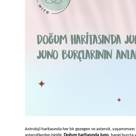
Astroloji haritasında her bir gezegen ve asteroit, yaşamımızın f
asteroitlerden biridir.
Doğum haritasında Juno
, hangi burçta 