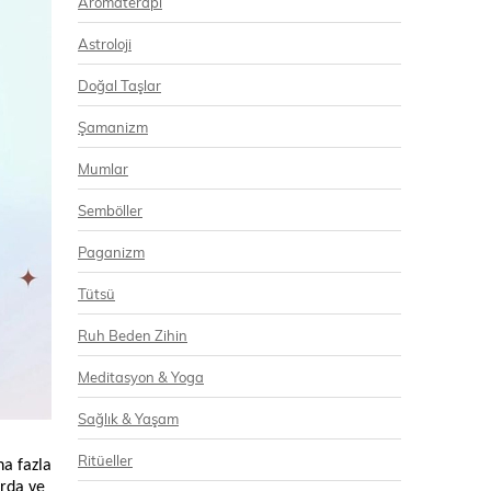
Aromaterapi
Astroloji
Doğal Taşlar
Şamanizm
Mumlar
Semböller
Paganizm
Tütsü
Ruh Beden Zihin
Meditasyon & Yoga
Sağlık & Yaşam
Ritüeller
a fazla
arda ve