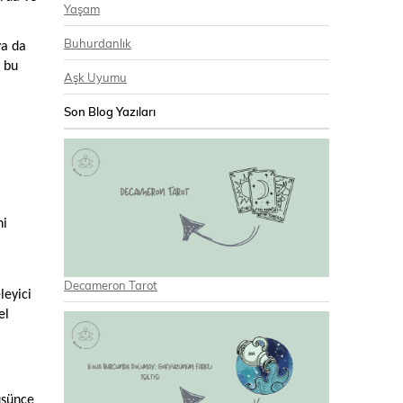
Yaşam
Buhurdanlık
ya da
i bu
Aşk Uyumu
Son Blog Yazıları
ni
Decameron Tarot
leyici
el
üşünce