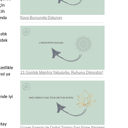
çin
cih
Kova Burcunda Dolunay
ında
stık
estek
zellikle
21 Günlük Mantra Yolculuğu: Ruhunu Dönüştür!
ssi ya
inde iyi
etay
Güneş Enerjisi ile Doğal Taşları Şarj Etme Yöntemi