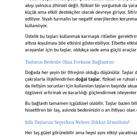
akışı yalnızca zihinsel değil, fiziksel bir yorgunluk da yar
küçük ama etkili destekçiler olarak devreye giriyor. Sitr
ediliyor. Siyah turmalin ise negatif enerjilerden korunm
kullanılıyor.
Üstelik bu taşları kullanmak karmaşık ritüeller gerektir
altına koyulması bile etkisini gösterebiliyor. Elbette etk
arayanlar için bu taşlar, oldukça sade ama güçlü araçlar 
Taşların Bedenle Olan Frekans Bağlantısı
Doğada her şeyin bir titreşimi olduğu düşünülür. Taşlar d
çakralarla ilişkilendirilen
doğal taşlar
, fiziksel ve ruhsa
da iletişim sorunları için kullanılan taşların başında aku
özgüveni artırmak ve kararlılığı güçlendirmek isteyenleri
Bu bağlantı tamamen içgüdüsel olabilir. Taşlar bazen bilin
hissettiren bir taş, aslında bedeninizin o an ihtiyacı olan e
Şifa Taşlarını Seçerken Nelere Dikkat Etmelisin?
Her taş güzel görünebilir ama hepsi aynı etkiyi yaratma