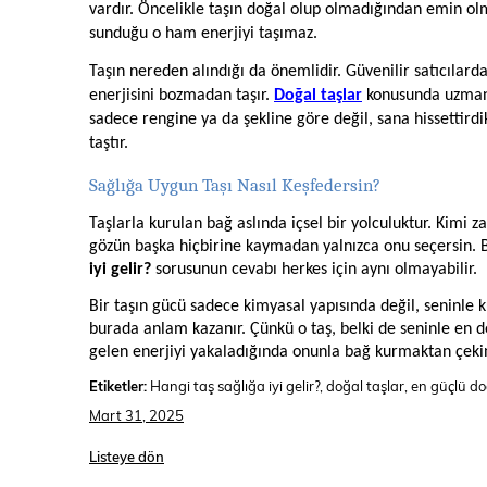
vardır. Öncelikle taşın doğal olup olmadığından emin ol
sunduğu o ham enerjiyi taşımaz.
Taşın nereden alındığı da önemlidir. Güvenilir satıcıla
enerjisini bozmadan taşır.
Doğal taşlar
konusunda uzmanla
sadece rengine ya da şekline göre değil, sana hissettird
taştır.
Sağlığa Uygun Taşı Nasıl Keşfedersin?
Taşlarla kurulan bağ aslında içsel bir yolculuktur. Kimi 
gözün başka hiçbirine kaymadan yalnızca onu seçersin. 
iyi gelir?
sorusunun cevabı herkes için aynı olmayabilir.
Bir taşın gücü sadece kimyasal yapısında değil, seninle ku
burada anlam kazanır. Çünkü o taş, belki de seninle en der
gelen enerjiyi yakaladığında onunla bağ kurmaktan çeki
Etiketler:
Hangi taş sağlığa iyi gelir?, doğal taşlar, en güçlü d
Mart 31, 2025
Listeye dön