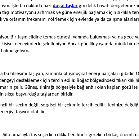
atıyor. İşte bu noktada bazı
doğal taşlar
gündelik hayatı dengelemek i
in taşı motivasyonu artırmak ve güne enerjik başlamak için sıklıkla ter
ak ve ortamın frekansını nötrlemek için evlerde ya da çalışma alanlar
miyor. Bir taşın cildine temas etmesi, yanında bulunması ya da gece ya
isi kişisel deneyimlerle şekilleniyor. Ancak günlük yaşamda minik bir d
haline geliyor.
a bu titreşimi taşıyan, zamanla oluşmuş saf enerji parçaları gibidir. Ö
l dengeyi desteklemek için tercih edilir. Boğaz bölgesindeki tıkanıklık hi
amarin gelir. Güneş, sinirağı bölgesiyle bağlantılı olan kaplan gözü ise
n sıkça başvurduğu taşlardan biridir.
çli bir seçim değil, sezgisel bir çekimle tercih edilir. Teninize değdiğ
nerjiyi taşıyor olabilir.
z. Şifa amacıyla taş seçerken dikkat edilmesi gereken birkaç önemli d