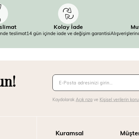
eslimat
Kolay İade
Mu
inde teslimat
14 gün içinde iade ve değişim garantisi
Alışverişler
un!
Kaydolarak
Açık rıza
ve
Kişisel verilerin ko
Kuramsal
Müşte