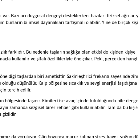
ı var. Bazıları duygusal dengeyi desteklerken, bazıları fiziksel ağrılar 
tüm bunların bilimsel dayanakları tartışmalı olabilir. Yine de birçok kiş
ık farklıdır. Bu nedenle taşların sağlığa olan etkisi de kişiden kişiye
maçla kullanılır ve şifalı özellikleriyle öne çıkar. Peki, gerçekten hangi
öneldiği taşlardan biri ametisttir. Sakinleştirici frekansı sayesinde zih
lduğu düşünülür. Kalp bölgesine sıcaklık ve sevgi enerjisi taşıdığına
in tercih edilir.
ın bölgesinde taşınır. Kimileri ise avuç içinde tutulduğunda bile denge
l, aynı zamanda sezgisel birer rehber gibi kullanılabilir. Tam da bu kişis
gizlidir.
ımız da yoruluyor. Gün boyunca maruz kalınan stres, kaygı, yoğun d