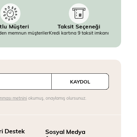
tlu Müşteri
Taksit Seçeneği
inden memnun müşteriler
Kredi kartına 9 taksit imkanı
KAYDOL
runması metnini
okumuş, onaylamış olursunuz.
ri Destek
Sosyal Medya