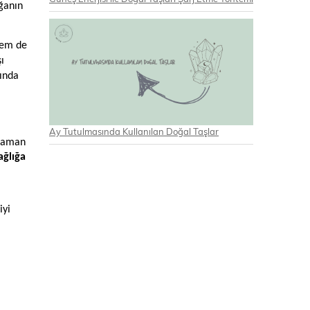
ğanın
hem de
ı
lında
Ay Tutulmasında Kullanılan Doğal Taşlar
 zaman
ağlığa
iyi