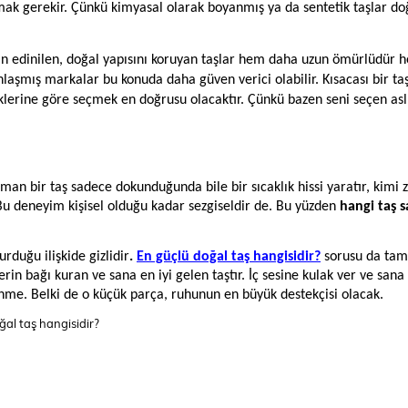
mak gerekir. Çünkü kimyasal olarak boyanmış ya da sentetik taşlar do
rdan edinilen, doğal yapısını koruyan taşlar hem daha uzun ömürlüdür 
şmış markalar bu konuda daha güven verici olabilir. Kısacası bir taş
iklerine göre seçmek en doğrusu olacaktır. Çünkü bazen seni seçen as
zaman bir taş sadece dokunduğunda bile bir sıcaklık hissi yaratır, kimi
Bu deneyim kişisel olduğu kadar sezgiseldir de. Bu yüzden
hangi taş s
rduğu ilişkide gizlidir
.
En güçlü doğal taş hangisidir?
sorusu da tam
in bağı kuran ve sana en iyi gelen taştır. İç sesine kulak ver ve sana 
nme. Belki de o küçük parça, ruhunun en büyük destekçisi olacak.
oğal taş hangisidir?