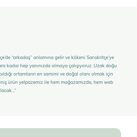
çe’de “arkadaş” anlamına gelir ve kökeni Sanskritçe’ye
anlara kadar hep yanınızda olmaya çalışıyoruz. Uzak doğu
 yapıldığı ortamların en samimi ve doğal olanı olmak için
n geniş ürün yelpazemiz ile hem mağazamızda, hem web
olacak…”