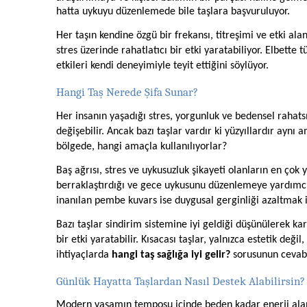
hatta uykuyu düzenlemede bile taşlara başvuruluyor.
Her taşın kendine özgü bir frekansı, titreşimi ve etki alan
stres üzerinde rahatlatıcı bir etki yaratabiliyor. Elbette 
etkileri kendi deneyimiyle teyit ettiğini söylüyor.
Hangi Taş Nerede Şifa Sunar?
Her insanın yaşadığı stres, yorgunluk ve bedensel rahatsızl
değişebilir. Ancak bazı taşlar vardır ki yüzyıllardır aynı a
bölgede, hangi amaçla kullanılıyorlar?
Baş ağrısı, stres ve uykusuzluk şikayeti olanların en çok y
berraklaştırdığı ve gece uykusunu düzenlemeye yardımcı o
inanılan pembe kuvars ise duygusal gerginliği azaltmak iç
Bazı taşlar sindirim sistemine iyi geldiği düşünülerek kar
bir etki yaratabilir. Kısacası taşlar, yalnızca estetik deği
ihtiyaçlarda
hangi taş sağlığa iyi gelir?
sorusunun cevabı 
Günlük Hayatta Taşlardan Nasıl Destek Alabilirsin?
Modern yaşamın temposu içinde beden kadar enerji alan