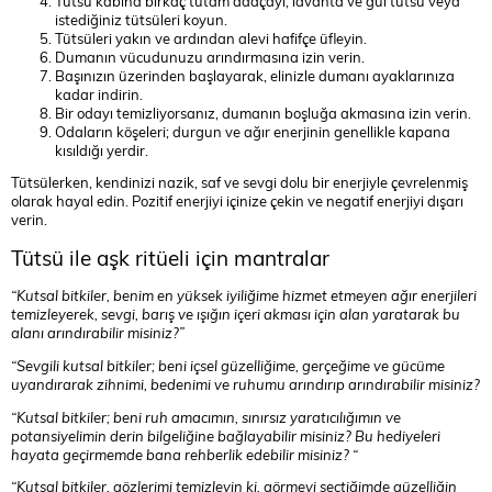
Tütsü kabına birkaç tutam adaçayı, lavanta ve gül tütsü veya
istediğiniz tütsüleri koyun.
Tütsüleri yakın ve ardından alevi hafifçe üfleyin.
Dumanın vücudunuzu arındırmasına izin verin.
Başınızın üzerinden başlayarak, elinizle dumanı ayaklarınıza
kadar indirin.
Bir odayı temizliyorsanız, dumanın boşluğa akmasına izin verin.
Odaların köşeleri; durgun ve ağır enerjinin genellikle kapana
kısıldığı yerdir.
Tütsülerken, kendinizi nazik, saf ve sevgi dolu bir enerjiyle çevrelenmiş
olarak hayal edin. Pozitif enerjiyi içinize çekin ve negatif enerjiyi dışarı
verin.
Tütsü ile aşk ritüeli için mantralar
“Kutsal bitkiler, benim en yüksek iyiliğime hizmet etmeyen ağır enerjileri
temizleyerek, sevgi, barış ve ışığın içeri akması için alan yaratarak bu
alanı arındırabilir misiniz?”
“Sevgili kutsal bitkiler; beni içsel güzelliğime, gerçeğime ve gücüme
uyandırarak zihnimi, bedenimi ve ruhumu arındırıp arındırabilir misiniz?
“Kutsal bitkiler; beni ruh amacımın, sınırsız yaratıcılığımın ve
potansiyelimin derin bilgeliğine bağlayabilir misiniz? Bu hediyeleri
hayata geçirmemde bana rehberlik edebilir misiniz? “
“Kutsal bitkiler, gözlerimi temizleyin ki, görmeyi seçtiğimde güzelliğin