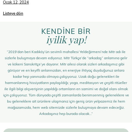
Ocak 12, 2024
Listeye dön
KENDİNE BİR
iyilik yap!
“2019’dan beri Kadıköy’ün sevimli mahallesi Yeldeğirmeni’nde Mitr adı ile
sizlerle buluşmaya devam ediyoruz. Mitr Türkçe’de “arkadaş” anlamına gelir
ve kökeni Sanskritçe’ye dayanır. Mitr ailesi olarak sizleri arkadaşımız gibi
görüyor ve en keyifli anlarınızdan, en enerjiye ihtiyaç duyduğunuz anlara
kadar hep yanınızda olmaya çalışıyoruz. Uzak doğu gelenekleri ile
harmanlanmış hissiyatların paylaşıldığı; yoga, meditasyon ve çeşitli ritüeller
ile ilgili bilgi alışverişinin yapıldığı ortamların en samimi ve doğal olanı olmak
için çalışıyoruz. Tüm dünyada çeşitli zamanlarda benimsenmiş geleneklere ve
bu geleneklere ait ürünlere ulaşmanız için geniş ürün yelpazemiz ile hem
mağazamızda, hem web sitemizde sizlerle buluşmaya devam edeceğiz.
Arkadaşınız hep burada olacak…”