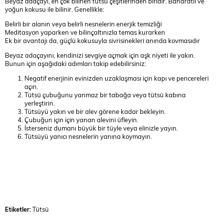
Beyaz adaçayı, en çok bilinen tütsü çeşitlerinden biridir. Baharatlı ve
yoğun kokusu ile bilinir. Genellikle:
Belirli bir alanın veya belirli nesnelerin enerjik temizliği
Meditasyon yaparken ve bilinçaltınızla temas kurarken
Ek bir avantajı da, güçlü kokusuyla sivrisinekleri anında kovmasıdır
Beyaz adaçayını, kendinizi sevgiye açmak için aşk niyeti ile yakın.
Bunun için aşağıdaki adımları takip edebilirsiniz:
Negatif enerjinin evinizden uzaklaşması için kapı ve pencereleri
açın.
Tütsü çubuğunu yanmaz bir tabağa veya tütsü kabına
yerleştirin.
Tütsüyü yakın ve bir alev görene kadar bekleyin.
Çubuğun için için yanan alevini üfleyin.
İsterseniz dumanı büyük bir tüyle veya elinizle yayın.
Tütsüyü yanıcı nesnelerin yanına koymayın.
Etiketler:
Tütsü