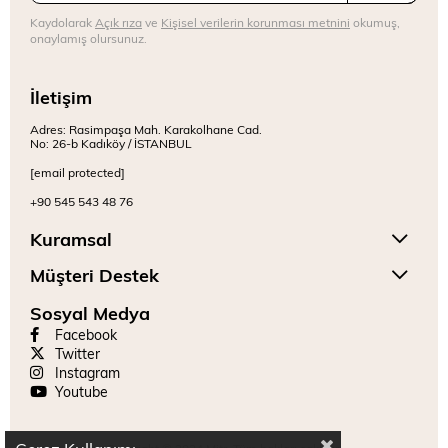
Kaydolarak
Açık rıza
ve
Kişisel verilerin korunması metnini
okumuş,
onaylamış olursunuz.
İletişim
Adres: Rasimpaşa Mah. Karakolhane Cad.
No: 26-b Kadıköy / İSTANBUL
[email protected]
+90 545 543 48 76
Kuramsal
Müşteri Destek
Sosyal Medya
Facebook
Twitter
Instagram
Youtube
Copyright © 2024 Mitr. Tüm hakları saklıdır.