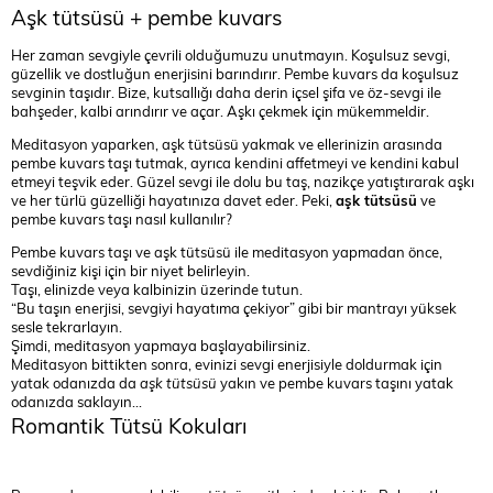
Aşk tütsüsü + pembe kuvars
Her zaman sevgiyle çevrili olduğumuzu unutmayın. Koşulsuz sevgi,
güzellik ve dostluğun enerjisini barındırır. Pembe kuvars da koşulsuz
sevginin taşıdır. Bize, kutsallığı daha derin içsel şifa ve öz-sevgi ile
bahşeder, kalbi arındırır ve açar. Aşkı çekmek için mükemmeldir.
Meditasyon yaparken, aşk tütsüsü yakmak ve ellerinizin arasında
pembe kuvars taşı tutmak, ayrıca kendini affetmeyi ve kendini kabul
etmeyi teşvik eder. Güzel sevgi ile dolu bu taş, nazikçe yatıştırarak aşkı
ve her türlü güzelliği hayatınıza davet eder. Peki,
aşk tütsüsü
ve
pembe kuvars taşı nasıl kullanılır?
Pembe kuvars taşı ve aşk tütsüsü ile meditasyon yapmadan önce,
sevdiğiniz kişi için bir niyet belirleyin.
Taşı, elinizde veya kalbinizin üzerinde tutun.
“Bu taşın enerjisi, sevgiyi hayatıma çekiyor” gibi bir mantrayı yüksek
sesle tekrarlayın.
Şimdi, meditasyon yapmaya başlayabilirsiniz.
Meditasyon bittikten sonra, evinizi sevgi enerjisiyle doldurmak için
yatak odanızda da
aşk tütsüsü
yakın ve pembe kuvars taşını yatak
odanızda saklayın…
Romantik Tütsü Kokuları