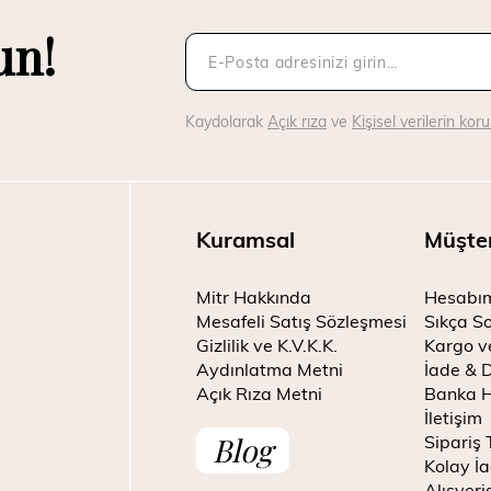
un!
Kaydolarak
Açık rıza
ve
Kişisel verilerin ko
Kuramsal
Müşte
Mitr Hakkında
Hesabı
Mesafeli Satış Sözleşmesi
Sıkça So
Gizlilik ve K.V.K.K.
Kargo v
Aydınlatma Metni
İade & 
Açık Rıza Metni
Banka H
İletişim
Blog
Sipariş 
Kolay İa
Alışveri