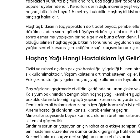
Yaprakları yumurta biçimini andıran, uca doğru sivri tabanı k
popüler üyelerindendir. Kenarları derin dişli, mavimsi yeşil vey
haşhaş bitkisinin boyu 1.5 metreyi bulabilir. Haşhaş bitkisi b
bir çizgi halini alır.
Haşhaş bitkisinin taç yaprakları dört adet beyaz, pembe, eflat
dökülmesinden sonra göbek büyüyerek küre şeklini alır. Bu b
sonra esmerimsi yapışkan bir hale gelir ve buna afyon deni
olduğu bilinen haşhaş yağı, bitkinin tohumuna uygulanan soğu
yağlar sentetik esans içermediğinde sağlık açısından pek çok 
Haşhaş Yağı Hangi Hastalıklara İyi Gelir
Fiziki ve ruhsal açıdan pek çok hastalığa iyi geldiği bilinen bi
sık kullanılmaktadır. Yaşam kalitesini artırmak isteyen kişiler
Pek çok hastalığa iyi gelen haşhaş yağı kullanımının faydalar
Baş ağırlarını geçirmede etkilidir. İçeriğinde bulunan çinko ve 
Kalsiyum bakımından zengin olan haşhaş yağı, kemikleri güçle
bozukluklarında kemiğin güçlü yapısını korumasına yardımcıdır
Demir minerali bakımından zengin içeriğiyle kansızlığa iyi geli
Anemi hastalığı olanların kansızlık problemlerini geçirir.
Mineraller sayesinde beyaz kan hücrelerinin üretimini artıra
sistemini güçlendirir.
Sindirim sorunları yaşayanlar için rahatlatıcı etkiye sahiptir. K
Sinir sistemini düzenler ve damarlardaki gerginliği hafifleter
Kozmetik olarak saç ve deri sağlığına olumlu etkisi vardır.