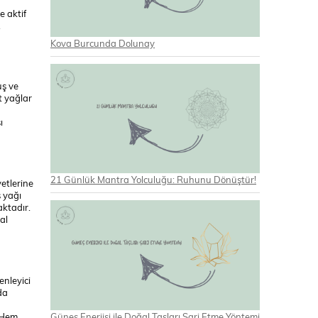
e aktif
.
Kova Burcunda Dolunay
uş ve
t yağlar
ı
21 Günlük Mantra Yolculuğu: Ruhunu Dönüştür!
yetlerine
 yağı
aktadır.
al
enleyici
da
Güneş Enerjisi ile Doğal Taşları Şarj Etme Yöntemi
. Hem