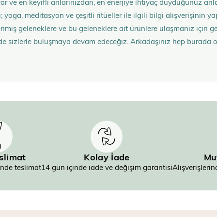
rüyor ve en keyifli anlarınızdan, en enerjiye ihtiyaç duyduğunuz 
 yoga, meditasyon ve çeşitli ritüeller ile ilgili bilgi alışverişinin
nmiş geleneklere ve bu geleneklere ait ürünlere ulaşmanız içi
de sizlerle buluşmaya devam edeceğiz. Arkadaşınız hep burada 
eslimat
Kolay İade
Mu
inde teslimat
14 gün içinde iade ve değişim garantisi
Alışverişler