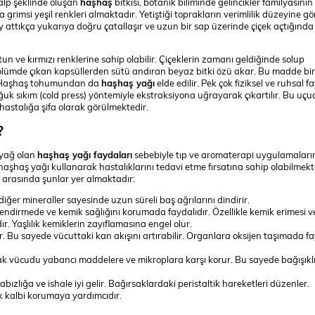
alp şeklinde oluşan
haşhaş
bitkisi, botanik biliminde gelincikler familyasının
a grimsi yeşil renkleri almaktadır. Yetiştiği toprakların verimlilik düzeyine gö
oy attıkça yukarıya doğru çatallaşır ve uzun bir sap üzerinde çiçek açtığınd
un ve kırmızı renklerine sahip olabilir. Çiçeklerin zamanı geldiğinde solup
ölümde çıkan kapsüllerden sütü andıran beyaz bitki özü akar. Bu madde bi
r. Haşhaş tohumundan da
haşhaş yağı
elde edilir. Pek çok fiziksel ve ruhsal f
k sıkım (cold press) yöntemiyle ekstraksiyona uğrayarak çıkartılır. Bu uçu
hastalığa şifa olarak görülmektedir.
?
r yağ olan
haşhaş yağı faydaları
sebebiyle tıp ve aromaterapi uygulamaları
, haşhaş yağı kullanarak hastalıklarını tedavi etme fırsatına sahip olabilmekt
ı arasında şunlar yer almaktadır:
diğer mineraller sayesinde uzun süreli baş ağrılarını dindirir.
ndirmede ve kemik sağlığını korumada faydalıdır. Özellikle kemik erimesi v
. Yaşlılık kemiklerin zayıflamasına engel olur.
r. Bu sayede vücuttaki kan akışını artırabilir. Organlara oksijen taşımada fa
rak vücudu yabancı maddelere ve mikroplara karşı korur. Bu sayede bağışıkl
abızlığa ve ishale iyi gelir. Bağırsaklardaki peristaltik hareketleri düzenler.
ek kalbi korumaya yardımcıdır.