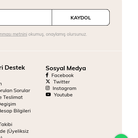
KAYDOL
runması metnini
okumuş, onaylamış olursunuz.
ri Destek
Sosyal Medya
Facebook
Twitter
m
Instagram
rulan Sorular
Youtube
e Teslimat
Degişim
esap Bilgileri
Takibi
de (Üyeliksiz
ş)