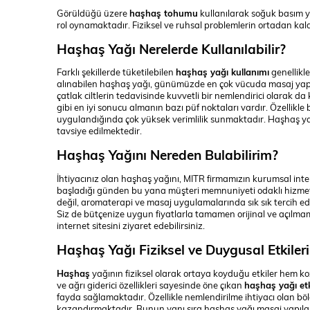
Görüldüğü üzere
haşhaş tohumu
kullanılarak soğuk basım yö
rol oynamaktadır. Fiziksel ve ruhsal problemlerin ortadan k
Haşhaş Yağı Nerelerde Kullanılabilir?
Farklı şekillerde tüketilebilen
haşhaş yağı kullanımı
genellikl
alınabilen haşhaş yağı, günümüzde en çok vücuda masaj yapıla
çatlak ciltlerin tedavisinde kuvvetli bir nemlendirici olarak da
gibi en iyi sonucu almanın bazı püf noktaları vardır. Özellikl
uygulandığında çok yüksek verimlilik sunmaktadır. Haşhaş ya
tavsiye edilmektedir.
Haşhaş Yağını Nereden Bulabilirim?
İhtiyacınız olan haşhaş yağını, MITR firmamızın kurumsal intern
başladığı günden bu yana müşteri memnuniyeti odaklı hizmetle
değil, aromaterapi ve masaj uygulamalarında sık sık tercih ed
Siz de bütçenize uygun fiyatlarla tamamen orijinal ve açılm
internet sitesini ziyaret edebilirsiniz.
Haşhaş Yağı Fiziksel ve Duygusal Etkileri
Ha
ş
h
a
ş
yağının fiziksel olarak ortaya koyduğu etkiler hem koz
ve ağrı giderici özellikleri sayesinde öne çıkan
haşhaş yağı etk
fayda sağlamaktadır. Özellikle nemlendirilme ihtiyacı olan böl
kazandırmaktadır. Bunun yanı sıra haşhaş yağı masaj yapılara