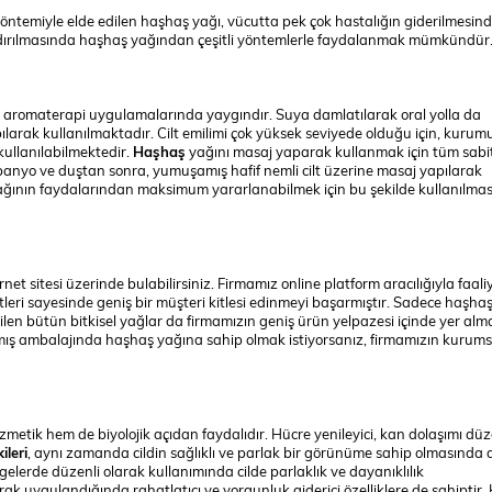
ntemiyle elde edilen haşhaş yağı, vücutta pek çok hastalığın giderilmesind
aldırılmasında haşhaş yağından çeşitli yöntemlerle faydalanmak mümkündür
e aromaterapi uygulamalarında yaygındır. Suya damlatılarak oral yolla da
rak kullanılmaktadır. Cilt emilimi çok yüksek seviyede olduğu için, kurum
 kullanılabilmektedir.
Haşhaş
yağını masaj yaparak kullanmak için tüm sabi
e banyo ve duştan sonra, yumuşamış hafif nemli cilt üzerine masaj yapılarak
ğının faydalarından maksimum yararlanabilmek için bu şekilde kullanılmas
et sitesi üzerinde bulabilirsiniz. Firmamız online platform aracılığıyla faali
ri sayesinde geniş bir müşteri kitlesi edinmeyi başarmıştır. Sadece haşhaş
ilen bütün bitkisel yağlar da firmamızın geniş ürün yelpazesi içinde yer alm
amış ambalajında haşhaş yağına sahip olmak istiyorsanız, firmamızın kurums
metik hem de biyolojik açıdan faydalıdır. Hücre yenileyici, kan dolaşımı düz
ileri
, aynı zamanda cildin sağlıklı ve parlak bir görünüme sahip olmasında 
gelerde düzenli olarak kullanımında cilde parlaklık ve dayanıklılık
k uygulandığında rahatlatıcı ve yorgunluk giderici özelliklere de sahiptir