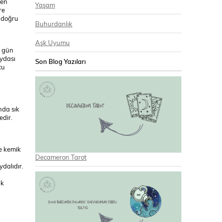
 en
Yaşam
re
a doğru
Buhurdanlık
Aşk Uyumu
r gün
aydası
Son Blog Yazıları
cu
nda sık
edir.
e kemik
Decameron Tarot
ydalıdır.
ık