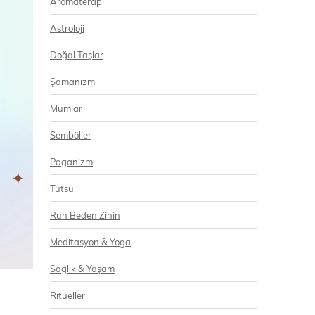
Aromaterapi
Astroloji
Doğal Taşlar
Şamanizm
Mumlar
Semböller
Paganizm
Tütsü
Ruh Beden Zihin
Meditasyon & Yoga
Sağlık & Yaşam
Ritüeller