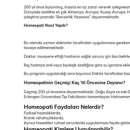
200 yıl önce bulunmuş, insana en az zarar vererek iyileşmesi
Dünyada özellikle en çok Almanya, Avrupa, Kuzey Avrupa, Hin
iyileştirici prensibi “Benzerlik Yasasına” dayanmaktadır.
Homeopati Nasıl Yapılır?
Bu alanda uzman doktorlar tarafından uygulanması gereken bi
tavsiye edilmemektedir.
Doktor, muayene ettiği hastanın sağlık sorunu için ilacı belirle
İlaç hastaya oral veya biyolojik özelliğine göre su içerisine ek
Bu program uygulandığı süre boyunca Doktor tarafından bazı ye
Homeopatinin Geçmişi Kaç Yıl Öncesine Dayanır?
Geçmişi 200 yıl öncesine dayanmaktadır. Doğu Asya ve eski B
Erlangen Üniversitesi Tıp Fakültesini tamamlayan Hahnemann 
Homeopati Faydaları Nelerdir?
Fiziksel hastalıklarda,
Kronik rahatsızlıklarda,
Ayrıca hissedilen ruhsal sorunlarda uygulanması fayda göste
Homeopati Kimlere Uygulanabilir?