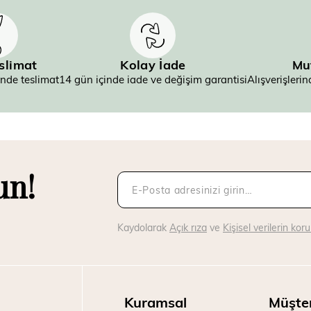
eslimat
Kolay İade
Mu
inde teslimat
14 gün içinde iade ve değişim garantisi
Alışverişler
un!
Kaydolarak
Açık rıza
ve
Kişisel verilerin ko
Kuramsal
Müşte