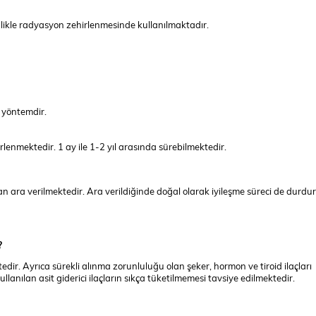
ikle radyasyon zehirlenmesinde kullanılmaktadır.
r yöntemdir.
enmektedir. 1 ay ile 1-2 yıl arasında sürebilmektedir.
n ara verilmektedir. Ara verildiğinde doğal olarak iyileşme süreci de durd
?
r. Ayrıca sürekli alınma zorunluluğu olan şeker, hormon ve tiroid ilaçları
anılan asit giderici ilaçların sıkça tüketilmemesi tavsiye edilmektedir.