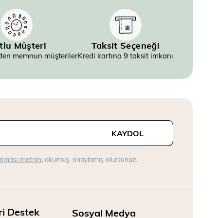
tlu Müşteri
Taksit Seçeneği
inden memnun müşteriler
Kredi kartına 9 taksit imkanı
KAYDOL
runması metnini
okumuş, onaylamış olursunuz.
ri Destek
Sosyal Medya