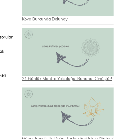
Kova Burcunda Dolunay
sorular
rak
şken
21 Günlük Mantra Yolculuğu: Ruhunu Dönüştür!
Güneş Enerjisi ile Doğal Taşları Şarj Etme Yöntemi