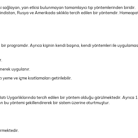
ni sağlayan, yan etkisi bulunmayan tamamlayıcı tıp yöntemlerinden biridir.
distan, Rusya ve Amerikada sıklıkla tercih edilen bir yöntemdir. Homeopa
r programdır. Ayrıca kişinin kendi başına, kendi yöntemleri ile uygulamas
r.
lenerek uygulanır.
me ve içme kısıtlamaları getirilebilir.
atı Uygarlıklarında tercih edilen bir yöntem olduğu görülmektedir. Ayrıca 
bu yöntemi şekillendirerek bir sistem üzerine oturtmuştur.
rmektedir.