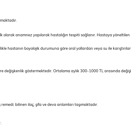
nmaktadır.
k olarak anamnez yapılarak hastalığın tespiti sağlanır. Hastaya yöneltilen 
ikle hastanın boyolojik durumuna göre oral yollardan veya su ile karıştırıla
öre değişkenlik göstermektedir. Ortalama aylık 300-1000 TL arasında deği
emedi: bilinen ilaç, şifa ve deva anlamları taşımaktadır.
.