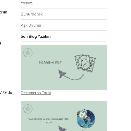
Yaşam
tinin
Buhurdanlık
Aşk Uyumu
Son Blog Yazıları
ı
1779’da
Decameron Tarot