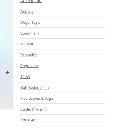
Aromaterapi
Astroloji
Doğal Taşlar
Şamanizm
Mumlar
Semböller
Paganizm
Tütsü
Ruh Beden Zihin
Meditasyon & Yoga
Sağlık & Yaşam
Ritüeller