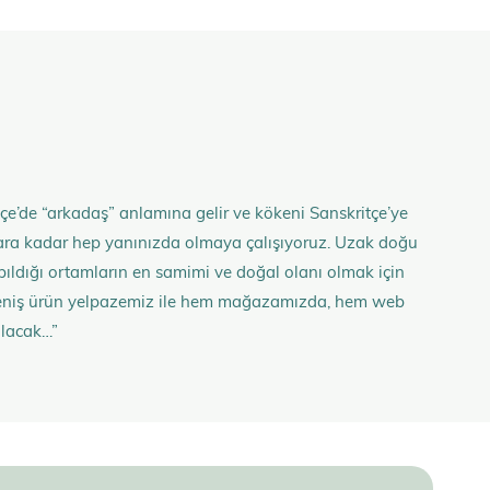
çe’de “arkadaş” anlamına gelir ve kökeni Sanskritçe’ye
anlara kadar hep yanınızda olmaya çalışıyoruz. Uzak doğu
 yapıldığı ortamların en samimi ve doğal olanı olmak için
n geniş ürün yelpazemiz ile hem mağazamızda, hem web
olacak…”