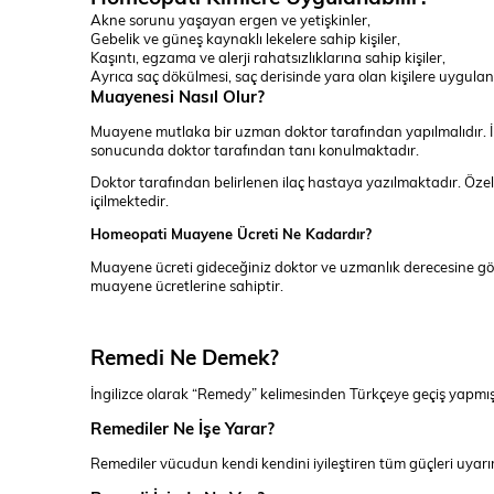
Akne sorunu yaşayan ergen ve yetişkinler,
Gebelik ve güneş kaynaklı lekelere sahip kişiler,
Kaşıntı, egzama ve alerji rahatsızlıklarına sahip kişiler,
Ayrıca saç dökülmesi, saç derisinde yara olan kişilere uygula
Muayenesi Nasıl Olur?
Muayene mutlaka bir uzman doktor tarafından yapılmalıdır. İl
sonucunda doktor tarafından tanı konulmaktadır.
Doktor tarafından belirlenen ilaç hastaya yazılmaktadır. Özell
içilmektedir.
Homeopati Muayene Ücreti Ne Kadardır?
Muayene ücreti gideceğiniz doktor ve uzmanlık derecesine g
muayene ücretlerine sahiptir.
Remedi Ne Demek?
İngilizce olarak “Remedy” kelimesinden Türkçeye geçiş yapmış r
Remediler Ne İşe Yarar?
Remediler vücudun kendi kendini iyileştiren tüm güçleri uyarır