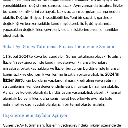
yansıtıldıklarını değiştirme şansı sunacak. Aynı zamanda tutulma İkizler
burcunun kimliklerini ve hayata bakış açılarını sorgulamalarına neden
olabilir. Değişim ihtiyacı hissedilebilirler. Yeni bir saç stili, gardırop
değişikliği ve benzeri şekilde kendini gösterebilir. İç dünyalarında
yapacakları değişiklikler, çevreleriyle olan ilişkilerinde yeni dinamikler
oluşturabilir.
Şubat Ayı Güneş Tutulması: Finansal Yenilenme Zamanı
11 Şubat 2024'te Kova burcunda bir Güneş tutulması olacak. Tutulma,
İkizler'in sekizinci evinde kendini gösteriyor. Finansal konulara,
miraslara, ortak kaynaklara ve İkizler burcu için bu dönemde finansal
bağımsızlık ve ekonomik yenilenme fırsatları ortaya çıkabilir.
2024 Yılı
İkizler Burcu
için borçların yapılandırılması, kredi alımı veya yatırım
stratejilerinin yeniden değerlendirilmesi için uygun bir zaman olabilir.
Ayrıca, psikolojik olarak da bir dönüşüm yaşanabilir.bulabilir. Finansal
alandaki bu yenilikler, daha geniş hayat hedefleriyle uyumlu hale
getirilmeli ve uzun vadeli planlar için bir temel oluşturmalıdır.
İlişkilerde Yeni Sayfalar Açılıyor
Güneş ve Ay tutulmaları, İkizler'in yedinci evindeki ilişkiler üzerinde de