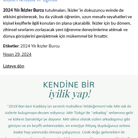
2024 Yılı İkizler Burcu
tutulmaları, İkizler’in dokuzuncu evinde de
etkisini gösterecek, bu da yüksek öğrenim, uzun mesafe seyahatleri ve
kişisel keşiflerle ilgili konuları ön plana çıkarabilir. İkizler için bu dönem,
zihinsel sınırlarını zorlayacak yeni öğrenme deneyimlerine atılmak ve
dünya görüşlerini genişletmek için mükemmel bir fırsattır.
Etiketler:
2024 Yılı İkizler Burcu
Nisan 29, 2024
Listeye dön
KENDİNE BİR
iyilik yap!
“2019’dan beri Kadıköy’ün sevimli mahallesi Yeldeğirmeni’nde Mitr adı ile
sizlerle buluşmaya devam ediyoruz. Mitr Türkçe’de “arkadaş” anlamına gelir
ve kökeni Sanskritçe’ye dayanır. Mitr ailesi olarak sizleri arkadaşımız gibi
görüyor ve en keyifli anlarınızdan, en enerjiye ihtiyaç duyduğunuz anlara
kadar hep yanınızda olmaya çalışıyoruz. Uzak doğu gelenekleri ile