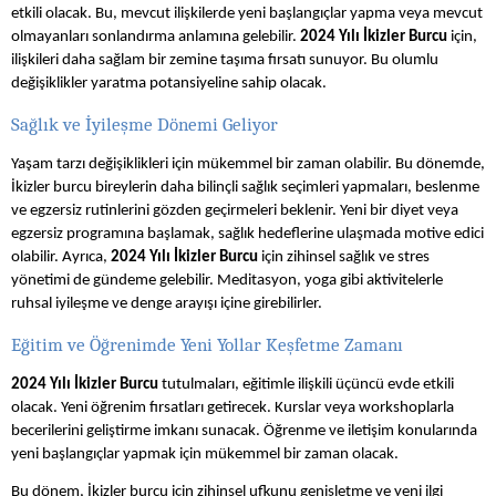
etkili olacak. Bu, mevcut ilişkilerde yeni başlangıçlar yapma veya mevcut
olmayanları sonlandırma anlamına gelebilir.
2024 Yılı İkizler Burcu
için,
ilişkileri daha sağlam bir zemine taşıma fırsatı sunuyor. Bu olumlu
değişiklikler yaratma potansiyeline sahip olacak.
Sağlık ve İyileşme Dönemi Geliyor
Yaşam tarzı değişiklikleri için mükemmel bir zaman olabilir. Bu dönemde,
İkizler burcu bireylerin daha bilinçli sağlık seçimleri yapmaları, beslenme
ve egzersiz rutinlerini gözden geçirmeleri beklenir. Yeni bir diyet veya
egzersiz programına başlamak, sağlık hedeflerine ulaşmada motive edici
olabilir. Ayrıca,
2024 Yılı İkizler Burcu
için zihinsel sağlık ve stres
yönetimi de gündeme gelebilir. Meditasyon, yoga gibi aktivitelerle
ruhsal iyileşme ve denge arayışı içine girebilirler.
Eğitim ve Öğrenimde Yeni Yollar Keşfetme Zamanı
2024 Yılı İkizler Burcu
tutulmaları, eğitimle ilişkili üçüncü evde etkili
olacak. Yeni öğrenim fırsatları getirecek. Kurslar veya workshoplarla
becerilerini geliştirme imkanı sunacak. Öğrenme ve iletişim konularında
yeni başlangıçlar yapmak için mükemmel bir zaman olacak.
Bu dönem, İkizler burcu için zihinsel ufkunu genişletme ve yeni ilgi