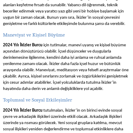
alanları keşfetme fırsatı da sunabilir. Yabancı dil öğrenmek, teknik
beceriler edinmek veya yaratıcı yazı gibi yeni bir hobiye başlamak için
uygun bir zaman olacak. Bunun yanı sıra, İkizler’in sosyal çevresini
genişletme ve farklı kültürlerle etkileşimde bulunma şansı da verebilir.
Maneviyat ve Kişisel Büyüme
2024 Yılı İkizler Burcu
için tutlmalar, manevi uyanış ve kişisel büyüme
açısından dönüştürücü olabilir. İçsel düşünceler ve duygularla
derinlemesine ilgilenme, kendini daha iyi anlama ve ruhsal anlamda
yenilenme zamanı olacak. İkizler daha fazla içsel huzur ve bütünlük
arayışında olabilir. Maneviyat, meditasyon veya felsefi araştırmalar öne
çıkabilir. Ayrıca, kişisel sınırlarını zorlamak ve özgürlüklerini genişletmek
için cesur adımlar atabilirler. İçsel yolculuklarda tutulma İkizler’in
hayatında daha derin ve anlamlı değişikliklere yol açabilir.
Toplumsal ve Sosyal Etkileşimler
2024 Yılı İkizler Burcu
tutulmaları, İkizler’in on birinci evinde sosyal
çevre ve arkadaşlık ilişkileri üzerinde etkili olacak. Arkadaşlık ilişkileri
üzerinde ya nsıması görülecek. Yeni sosyal gruplara katılma, mevcut
sosyal ilişkileri yeniden değerlendirme ve toplumsal etkinliklere daha