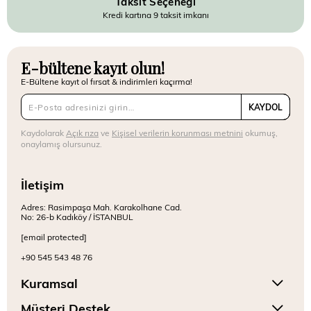
Taksit Seçeneği
Kredi kartına 9 taksit imkanı
E-bültene kayıt olun!
E-Bültene kayıt ol fırsat & indirimleri kaçırma!
KAYDOL
Kaydolarak
Açık rıza
ve
Kişisel verilerin korunması metnini
okumuş,
onaylamış olursunuz.
İletişim
Adres: Rasimpaşa Mah. Karakolhane Cad.
No: 26-b Kadıköy / İSTANBUL
[email protected]
+90 545 543 48 76
Kuramsal
Müşteri Destek