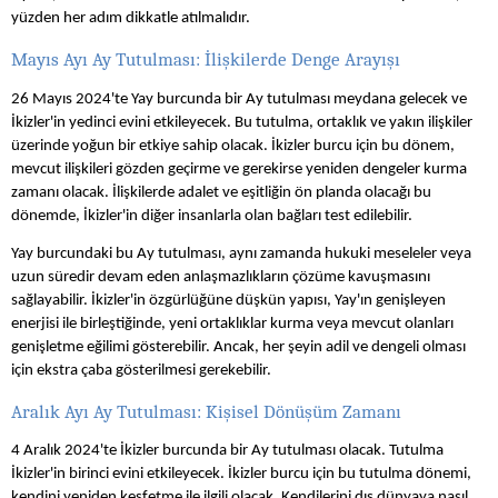
yüzden her adım dikkatle atılmalıdır.
Mayıs Ayı Ay Tutulması: İlişkilerde Denge Arayışı
26 Mayıs 2024'te Yay burcunda bir Ay tutulması meydana gelecek ve
İkizler'in yedinci evini etkileyecek. Bu tutulma, ortaklık ve yakın ilişkiler
üzerinde yoğun bir etkiye sahip olacak. İkizler burcu için bu dönem,
mevcut ilişkileri gözden geçirme ve gerekirse yeniden dengeler kurma
zamanı olacak. İlişkilerde adalet ve eşitliğin ön planda olacağı bu
dönemde, İkizler'in diğer insanlarla olan bağları test edilebilir.
Yay burcundaki bu Ay tutulması, aynı zamanda hukuki meseleler veya
uzun süredir devam eden anlaşmazlıkların çözüme kavuşmasını
sağlayabilir. İkizler'in özgürlüğüne düşkün yapısı, Yay'ın genişleyen
enerjisi ile birleştiğinde, yeni ortaklıklar kurma veya mevcut olanları
genişletme eğilimi gösterebilir. Ancak, her şeyin adil ve dengeli olması
için ekstra çaba gösterilmesi gerekebilir.
Aralık Ayı Ay Tutulması: Kişisel Dönüşüm Zamanı
4 Aralık 2024'te İkizler burcunda bir Ay tutulması olacak. Tutulma
İkizler'in birinci evini etkileyecek. İkizler burcu için bu tutulma dönemi,
kendini yeniden keşfetme ile ilgili olacak. Kendilerini dış dünyaya nasıl