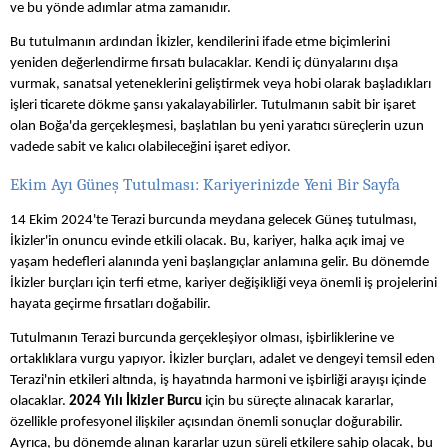
ve bu yönde adımlar atma zamanıdır.
Bu tutulmanın ardından İkizler, kendilerini ifade etme biçimlerini
yeniden değerlendirme fırsatı bulacaklar. Kendi iç dünyalarını dışa
vurmak, sanatsal yeteneklerini geliştirmek veya hobi olarak başladıkları
işleri ticarete dökme şansı yakalayabilirler. Tutulmanın sabit bir işaret
olan Boğa'da gerçekleşmesi, başlatılan bu yeni yaratıcı süreçlerin uzun
vadede sabit ve kalıcı olabileceğini işaret ediyor.
Ekim Ayı Güneş Tutulması: Kariyerinizde Yeni Bir Sayfa
14 Ekim 2024'te Terazi burcunda meydana gelecek Güneş tutulması,
İkizler'in onuncu evinde etkili olacak. Bu, kariyer, halka açık imaj ve
yaşam hedefleri alanında yeni başlangıçlar anlamına gelir. Bu dönemde
İkizler burçları için terfi etme, kariyer değişikliği veya önemli iş projelerini
hayata geçirme fırsatları doğabilir.
Tutulmanın Terazi burcunda gerçekleşiyor olması, işbirliklerine ve
ortaklıklara vurgu yapıyor. İkizler burçları, adalet ve dengeyi temsil eden
Terazi'nin etkileri altında, iş hayatında harmoni ve işbirliği arayışı içinde
olacaklar.
2024 Yılı İkizler Burcu
için bu süreçte alınacak kararlar,
özellikle profesyonel ilişkiler açısından önemli sonuçlar doğurabilir.
Ayrıca, bu dönemde alınan kararlar uzun süreli etkilere sahip olacak, bu