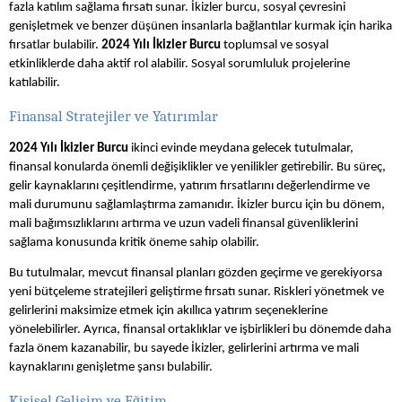
fazla katılım sağlama fırsatı sunar. İkizler burcu, sosyal çevresini
genişletmek ve benzer düşünen insanlarla bağlantılar kurmak için harika
fırsatlar bulabilir.
2024 Yılı İkizler Burcu
toplumsal ve sosyal
etkinliklerde daha aktif rol alabilir. Sosyal sorumluluk projelerine
katılabilir.
Finansal Stratejiler ve Yatırımlar
2024 Yılı İkizler Burcu
ikinci evinde meydana gelecek tutulmalar,
finansal konularda önemli değişiklikler ve yenilikler getirebilir. Bu süreç,
gelir kaynaklarını çeşitlendirme, yatırım fırsatlarını değerlendirme ve
mali durumunu sağlamlaştırma zamanıdır. İkizler burcu için bu dönem,
mali bağımsızlıklarını artırma ve uzun vadeli finansal güvenliklerini
sağlama konusunda kritik öneme sahip olabilir.
Bu tutulmalar, mevcut finansal planları gözden geçirme ve gerekiyorsa
yeni bütçeleme stratejileri geliştirme fırsatı sunar. Riskleri yönetmek ve
gelirlerini maksimize etmek için akıllıca yatırım seçeneklerine
yönelebilirler. Ayrıca, finansal ortaklıklar ve işbirlikleri bu dönemde daha
fazla önem kazanabilir, bu sayede İkizler, gelirlerini artırma ve mali
kaynaklarını genişletme şansı bulabilir.
Kişisel Gelişim ve Eğitim