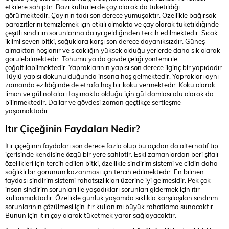
etkilere sahiptir. Bazı kültürlerde çay olarak da tüketildiği
görülmektedir. Çayının tadı son derece yumuşaktır. Özellikle bağırsak
parazitlerini temizlemek için etkili olmakta ve çay olarak tüketildiğinde
çeşitli sindirim sorunlarına da iyi geldiğinden tercih edilmektedir. Sıcak
iklimi seven bitki, soğuklara karşı son derece dayanıksızdır. Güneş
almaktan hoşlanır ve sıcaklığın yüksek olduğu yerlerde daha sık olarak
görülebilmektedir. Tohumu ya da gövde çeliği yöntemi ile
çoğaltılabilmektedir. Yapraklarının yapısı son derece ilginç bir yapıdadır.
Tüylü yapısı dokunulduğunda insana hoş gelmektedir. Yaprakları aynı
zamanda ezildiğinde de etrafa hoş bir koku vermektedir. Koku olarak
limon ve gül notaları taşımakta olduğu için gül damlası otu olarak da
bilinmektedir. Dallar ve gövdesi zaman geçtikçe sertleşme
yaşamaktadır.
Itır Çiçeğinin Faydaları Nedir?
Itır çiçeğinin faydaları son derece fazla olup bu açıdan da alternatif tıp
içerisinde kendisine özgü bir yere sahiptir. Eski zamanlardan beri şifalı
özellikleri için tercih edilen bitki, özellikle sindirim sistemi ve cildin daha
sağlıklı bir görünüm kazanması için tercih edilmektedir. En bilinen
faydası sindirim sistemi rahatsızlıkları üzerine iyi gelmesidir. Pek çok
insan sindirim sorunları ile yaşadıkları sorunları gidermek için ıtır
kullanmaktadır. Özellikle günlük yaşamda sıklıkla karşılaşılan sindirim
sorunlarının çözülmesi için ıtır kullanımı büyük rahatlama sunacaktır.
Bunun için ıtırı çay olarak tüketmek yarar sağlayacaktır.