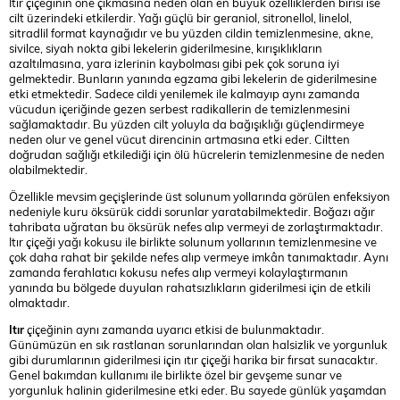
Itır çiçeğinin öne çıkmasına neden olan en büyük özelliklerden birisi ise
cilt üzerindeki etkilerdir. Yağı güçlü bir geraniol, sitronellol, linelol,
sitradlil format kaynağıdır ve bu yüzden cildin temizlenmesine, akne,
sivilce, siyah nokta gibi lekelerin giderilmesine, kırışıklıkların
azaltılmasına, yara izlerinin kaybolması gibi pek çok soruna iyi
gelmektedir. Bunların yanında egzama gibi lekelerin de giderilmesine
etki etmektedir. Sadece cildi yenilemek ile kalmayıp aynı zamanda
vücudun içeriğinde gezen serbest radikallerin de temizlenmesini
sağlamaktadır. Bu yüzden cilt yoluyla da bağışıklığı güçlendirmeye
neden olur ve genel vücut direncinin artmasına etki eder. Ciltten
doğrudan sağlığı etkilediği için ölü hücrelerin temizlenmesine de neden
olabilmektedir.
Özellikle mevsim geçişlerinde üst solunum yollarında görülen enfeksiyon
nedeniyle kuru öksürük ciddi sorunlar yaratabilmektedir. Boğazı ağır
tahribata uğratan bu öksürük nefes alıp vermeyi de zorlaştırmaktadır.
Itır çiçeği yağı kokusu ile birlikte solunum yollarının temizlenmesine ve
çok daha rahat bir şekilde nefes alıp vermeye imkân tanımaktadır. Aynı
zamanda ferahlatıcı kokusu nefes alıp vermeyi kolaylaştırmanın
yanında bu bölgede duyulan rahatsızlıkların giderilmesi için de etkili
olmaktadır.
Itır
çiçeğinin aynı zamanda uyarıcı etkisi de bulunmaktadır.
Günümüzün en sık rastlanan sorunlarından olan halsizlik ve yorgunluk
gibi durumlarının giderilmesi için ıtır çiçeği harika bir fırsat sunacaktır.
Genel bakımdan kullanımı ile birlikte özel bir gevşeme sunar ve
yorgunluk halinin giderilmesine etki eder. Bu sayede günlük yaşamdan