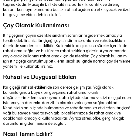
taşımaktadır. Masaj ile birlikte cildiniz parlaklık, canlılık ve direnç
kazanırken, aynı zamanda bu sizi ruhsal açıdan da etkileyecek ve özel
bir gevşeme elde edebileceksiniz.
Çay Olarak Kullanılması
Itır çiçeğinin çayını özellikle sindirim sorunlarını gidermek amacıyla
tercih edebilirsiniz. Itır çiçeği çayı sindirim sorunları ve rahatsızlıkları
üzerinde son derece etkilidir. Kullanıldıktan çok kısa süreler içerisinde
rahatlama sağlar ve bu türden rahatsızlıkları giderir. Aynı zamanda
çay olarak kullanımı rahatlamak için de idealdir. Çay olarak kullanımı
için ıtır çiçeği kurutulmuş bitkilerini sıcak su içinde normal çay demleme
yöntemi ile kullanabilirsiniz.
Ruhsal ve Duygusal Etkileri
Itır çiçeği ruhsal etkileri
de son derece gelişmiştir. Yağı olarak
kullanıldığında büyük bir gevşeme, rahatlama, o anki
düşüncelerinizden uzaklaşma, daha iyi odaklanma ve sizi meşgul eden
istenmeyen durumlardan zihin olarak uzaklaşma sağlamaktadır.
Kendinizi o anın içinde bulmanıza ve rahatlamanıza etki eden ıtır çiçeği
yağı bu sayede meditasyon gibi pratiklerinizde de rahatlamak ve
odaklamak amacıyla kullanılacaktır. Ayrıca stres, öfke, gerginlik gibi
durumların giderilmesini de sağlar.
Nasıl Temin Edilir?