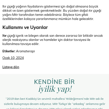
Itır çiçeği yağının faydalarını göstermesi için doğal olmasına büyük
dikkat ve özen göstermek gerekmektedir. Bu yüzden doğal ıtır çiçeği
yağını Mitr tarafından temin edebilirsiniz. Böylece tüm şifalı
özelliklerinden kolayca yararlanmanız mümkün hale gelecektir.
Kullanımı ve Uyarılar
Itır
çiçeği içerik ve bileşen olarak son derece zararsız bir bitkidir ancak
alerjik reaksiyonu olanlar ve hamileler için doktor tavsiyesi ile
kullanılması tavsiye edilir.
Etiketler:
Aromaterapi
Ocak 10, 2024
Listeye dön
KENDİNE BİR
iyilik yap!
“2019’dan beri Kadıköy’ün sevimli mahallesi Yeldeğirmeni’nde Mitr adı ile
sizlerle buluşmaya devam ediyoruz. Mitr Türkçe’de “arkadaş” anlamına gelir
ve kökeni Sanskritçe’ye dayanır. Mitr ailesi olarak sizleri arkadaşımız gibi