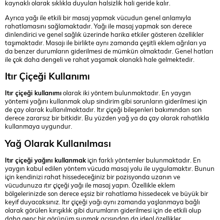
kaynaklı olarak sıklıkla duyulan halsizlik hali geride kalır.
Ayrıca yağı ile etkili bir masaj yapmak vücudun genel anlamıyla
rahatlamasını sağlamaktadır. Yağı ile masaj yapmak son derece
dinlendirici ve genel sağlık üzerinde harika etkiler gösteren özellikler
taşımaktadır. Masajı ile birlikte aynı zamanda çeşitli eklem ağrıları ya
da benzer durumların giderilmesi de mümkün olmaktadır. Genel hatları
ile çok daha dengeli ve rahat yaşamak olanaklı hale gelmektedir.
Itır Çiçeği Kullanımı
Itır çiçeği kullanımı
olarak iki yöntem bulunmaktadır. En yaygın
yöntemi yağını kullanmak olup sindirim gibi sorunların giderilmesi için
de çay olarak kullanılmaktadır. Itır çiçeği bileşenleri bakımından son
derece zararsız bir bitkidir. Bu yüzden yağ ya da çay olarak rahatlıkla
kullanmaya uygundur.
Yağ Olarak Kullanılması
Itır çiçeği yağını kullanmak
için farklı yöntemler bulunmaktadır. En
yaygın kabul edilen yöntem vücuda masaj yolu ile uygulamaktır. Bunun
için kendinizi rahat hissedeceğiniz bir pozisyonda uzanın ve
vücudunuza ıtır çiçeği yağı ile masaj yapın. Özellikle eklem
bölgelerinizde son derece eşsiz bir rahatlama hissedecek ve büyük bir
keyif duyacaksınız. Itır çiçeği yağı aynı zamanda yaşlanmaya bağlı
olarak görülen kırışıklık gibi durumların giderilmesi için de etkili olup
daha genç bir görünüm sunmak açısından da ideal özellikler