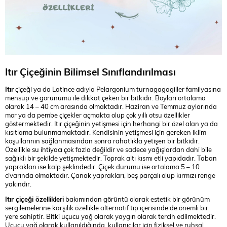
Itır Çiçeğinin Bilimsel Sınıflandırılması
Itır
çiçeği ya da Latince adıyla Pelargonium turnagagagiller familyasına
mensup ve görünümü ile dikkat çeken bir bitkidir. Boyları ortalama
olarak 14 – 40 cm arasında olmaktadır. Haziran ve Temmuz aylarında
mor ya da pembe çiçekler açmakta olup çok yıllı otsu özellikler
göstermektedir. Itır çiçeğinin yetişmesi için herhangi bir özel alan ya da
kısıtlama bulunmamaktadır. Kendisinin yetişmesi için gereken iklim
koşullarının sağlanmasından sonra rahatlıkla yetişen bir bitkidir.
Özellikle su ihtiyacı çok fazla değildir ve sadece yağışlardan dahi bile
sağlıklı bir şekilde yetişmektedir. Toprak altı kısmı etli yapıdadır. Taban
yaprakları ise kalp şeklindedir. Çiçek durumu ise ortalama 5 – 10
civarında olmaktadır. Çanak yaprakları, beş parçalı olup kırmızı renge
yakındır.
Itır çiçeği özellikleri
bakımından görüntü olarak estetik bir görünüm
sergilemelerine karşılık özellikle alternatif tıp içerisinde de önemli bir
yere sahiptir. Bitki uçucu
yağ olarak yaygın olarak tercih edilmektedir.
Uçucu yağ olarak kullanıldığında, kullanıcılar için fiziksel ve ruhsal