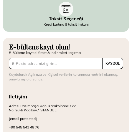
Taksit Seçeneği
Kredi kartına 9 taksit imkanı
E-bültene kayıt olun!
E-Bültene kayıt ol fırsat & indirimleri kaçırma!
KAYDOL
Kaydolarak
Açık rıza
ve
Kişisel verilerin korunması metnini
okumuş,
onaylamış olursunuz.
İletişim
Adres: Rasimpaşa Mah. Karakolhane Cad.
No: 26-b Kadıköy / İSTANBUL
[email protected]
+90 545 543 48 76