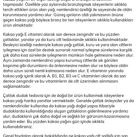
taşımasıdır. Özellikle yaz aylarında bronzlaşmak isteyenlerin sıklıkla
tercih ettikleri ürün olan yağ, nemlendirici özelliği ile sayesinde de cildin
korunmasına yardımcı olur. Güneş ışınların cildi yakmasının önüne
geçen kakao yağı böylece bronz bir ten isteyenlerin sıklıkla kullandıkları
ürün olmaktadır.
Kakao yağı E vitamini olarak son derece zengindir ve bu yüzden
çatlaklar, yaralar ya da kuru cilt tedavisinde sıklıkla kullanılmaktadır.
Besleyici özelliği nedeniyle kakao yağı çatlak, kuru ve yara olan ciltlerin
iyileşmesi için özel bir destek sunarak normal iyileşme sürelerine karşılık
çok daha kısa sürelerde iyileşmenin mümkün hale gelmesine neden olur.
Aynı zamanda nemlendirici yapısı kurumuş ciltlerde sık görülen
kaşınma gibi durumların da önlenmesine neden olur ve böylece cildin
daha uzun süreli nemli kalmasına neden olur. E vitaminin yanında
kakao yağı içerik olarak A, B1, B2, B3 ve C vitaminleri olarak da son
derece zengindir ve bu vitaminlerin de cilt üzerinden alınmasını
sağlamaktadır.
Çatlak dudak tedavisi için de doğal bir ürün kullanmak isteyenlere
kakao yağı harika yanıtlar vermektedir. Genelde çatlak önleyiciler ya da
nemlendiriciler kullanılsa da kakao yağı doğal yapısı itibariyle
dudaklarda kullanıldığında oluşan çatlakların giderilmesine yardımcı
olur, dudakların çok daha doğal ve sağlıklı bir görünüm kazanmasına
yardım eder. Bu yüzden kakao yağını gün içinde sıklıkla
kullanabilirsiniz.
Genel faydaları olarak bakıldığında ise kakao yağı cilt sağlığı için son