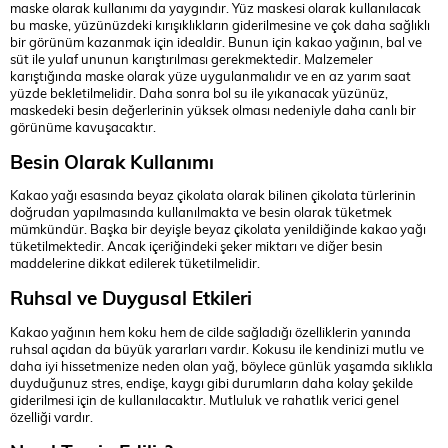
maske olarak kullanımı da yaygındır. Yüz maskesi olarak kullanılacak
bu maske, yüzünüzdeki kırışıklıkların giderilmesine ve çok daha sağlıklı
bir görünüm kazanmak için idealdir. Bunun için kakao yağının, bal ve
süt ile yulaf ununun karıştırılması gerekmektedir. Malzemeler
karıştığında maske olarak yüze uygulanmalıdır ve en az yarım saat
yüzde bekletilmelidir. Daha sonra bol su ile yıkanacak yüzünüz,
maskedeki besin değerlerinin yüksek olması nedeniyle daha canlı bir
görünüme kavuşacaktır.
Besin Olarak Kullanımı
Kakao yağı esasında beyaz çikolata olarak bilinen çikolata türlerinin
doğrudan yapılmasında kullanılmakta ve besin olarak tüketmek
mümkündür. Başka bir deyişle beyaz çikolata yenildiğinde kakao yağı
tüketilmektedir. Ancak içeriğindeki şeker miktarı ve diğer besin
maddelerine dikkat edilerek tüketilmelidir.
Ruhsal ve Duygusal Etkileri
Kakao yağının hem koku hem de cilde sağladığı özelliklerin yanında
ruhsal açıdan da büyük yararları vardır. Kokusu ile kendinizi mutlu ve
daha iyi hissetmenize neden olan yağ, böylece günlük yaşamda sıklıkla
duyduğunuz stres, endişe, kaygı gibi durumların daha kolay şekilde
giderilmesi için de kullanılacaktır. Mutluluk ve rahatlık verici genel
özelliği vardır.