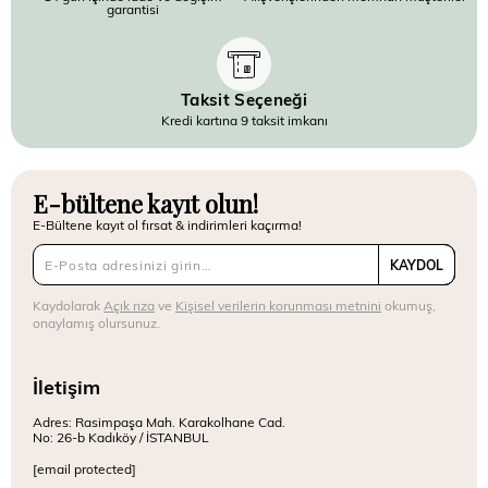
garantisi
Taksit Seçeneği
Kredi kartına 9 taksit imkanı
E-bültene kayıt olun!
E-Bültene kayıt ol fırsat & indirimleri kaçırma!
KAYDOL
Kaydolarak
Açık rıza
ve
Kişisel verilerin korunması metnini
okumuş,
onaylamış olursunuz.
İletişim
Adres: Rasimpaşa Mah. Karakolhane Cad.
No: 26-b Kadıköy / İSTANBUL
[email protected]