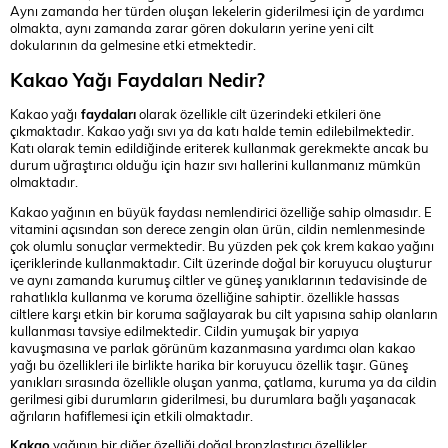
Aynı zamanda her türden oluşan lekelerin giderilmesi için de yardımcı
olmakta, aynı zamanda zarar gören dokuların yerine yeni cilt
dokularının da gelmesine etki etmektedir.
Kakao Yağı Faydaları Nedir?
Kakao yağı
faydaları
olarak özellikle cilt üzerindeki etkileri öne
çıkmaktadır. Kakao yağı sıvı ya da katı halde temin edilebilmektedir.
Katı olarak temin edildiğinde eriterek kullanmak gerekmekte ancak bu
durum uğraştırıcı olduğu için hazır sıvı hallerini kullanmanız mümkün
olmaktadır.
Kakao yağının en büyük faydası nemlendirici özelliğe sahip olmasıdır. E
vitamini açısından son derece zengin olan ürün, cildin nemlenmesinde
çok olumlu sonuçlar vermektedir. Bu yüzden pek çok krem kakao yağını
içeriklerinde kullanmaktadır. Cilt üzerinde doğal bir koruyucu oluşturur
ve aynı zamanda kurumuş ciltler ve güneş yanıklarının tedavisinde de
rahatlıkla kullanma ve koruma özelliğine sahiptir. özellikle hassas
ciltlere karşı etkin bir koruma sağlayarak bu cilt yapısına sahip olanların
kullanması tavsiye edilmektedir. Cildin yumuşak bir yapıya
kavuşmasına ve parlak görünüm kazanmasına yardımcı olan kakao
yağı bu özellikleri ile birlikte harika bir koruyucu özellik taşır. Güneş
yanıkları sırasında özellikle oluşan yanma, çatlama, kuruma ya da cildin
gerilmesi gibi durumların giderilmesi, bu durumlara bağlı yaşanacak
ağrıların hafiflemesi için etkili olmaktadır.
Kakao
yağının bir diğer özelliği doğal bronzlaştırıcı özellikler