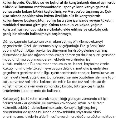
kullanılıyordu. Özellikle su ve baharat ile karıştırılarak dinsel ayinlerde
sıklıkla kullanımına rastlanmaktadır. İspanyolların kıtaya gelmesi
sonucunda kakao bitkisi keşfedilmiş ve Avrupa’ya taşınmıştır. Çok
kısa sürede popüler olan kakao özellikle süt ile karıştırılarak
kullanılmaya başlandıktan sonra kısa süre içerisinde yaygın tüketim
maddeleri arasına girmiştir. Kakao tozunun ve kakao yağının
karıştırılması sonucunda ise çikolata elde edilmiş ve çikolata çok
geniş bir alanda kullanılmaya başlanmıştı.
Dünya çapında kakaonun ekim alanı yetmiş bin kilometrekareyi
geçmektedir. Özellikle üretimin büyük çoğunluğu Fildişi Sahili’nde
yapılmaktadır. Diğer paylar ise dünyanın farklı bölgelerine yayılmış
durumdadır. Kakao ağacının tohumları hemen ya da kısa süre içerisinde
mayalandırma yapılması gerekmektedir ve ardından ise
kurutulmaktadır. Bu bakımdan tohumun acı lezzeti kaybolmaktadır.
Kakao ham haliyle tüketilmeye uygun değildir, mutlaka işlemlerden
geçirilmesi gerekmektedir. İlgili işlem sonrasında taneleri kavrulur ve un
haline getirilerek yağı alınır. Daha sonra ise yine öğütülme işlemine tabi
tutulur ve toz halindeki kakao elde edilir. Kakao toz halinde süt ile
karıştırılarak içilirken aynı zamanda çikolata, tatlı gibi çeşitli gıda
ürünlerinin kullanımında da kullanılır.
Kakao yağı ise tüketim olarak kullanıldığı gibi aynı zamanda cilt için
harika özellikler gösterir. Bu yüzden kakao yağı uzun bir süredir
kozmetik sektöründe kullanılmaktadır. Konuyla ilgili yapılmış
araştırmalar da içinde bulunan antioksidanlar sayesinde cildin
onarılmasına, lekelerin giderilmesine yardımcı olduğunu göstermektedir.