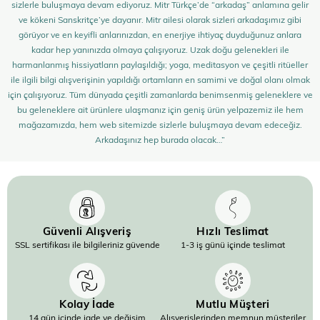
sizlerle buluşmaya devam ediyoruz. Mitr Türkçe’de “arkadaş” anlamına gelir
ve kökeni Sanskritçe’ye dayanır. Mitr ailesi olarak sizleri arkadaşımız gibi
görüyor ve en keyifli anlarınızdan, en enerjiye ihtiyaç duyduğunuz anlara
kadar hep yanınızda olmaya çalışıyoruz. Uzak doğu gelenekleri ile
harmanlanmış hissiyatların paylaşıldığı; yoga, meditasyon ve çeşitli ritüeller
ile ilgili bilgi alışverişinin yapıldığı ortamların en samimi ve doğal olanı olmak
için çalışıyoruz. Tüm dünyada çeşitli zamanlarda benimsenmiş geleneklere ve
bu geleneklere ait ürünlere ulaşmanız için geniş ürün yelpazemiz ile hem
mağazamızda, hem web sitemizde sizlerle buluşmaya devam edeceğiz.
Arkadaşınız hep burada olacak…”
Güvenli Alışveriş
Hızlı Teslimat
SSL sertifikası ile bilgileriniz güvende
1-3 iş günü içinde teslimat
Kolay İade
Mutlu Müşteri
14 gün içinde iade ve değişim
Alışverişlerinden memnun müşteriler