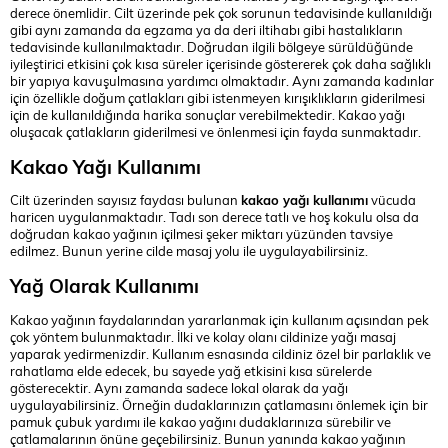
derece önemlidir. Cilt üzerinde pek çok sorunun tedavisinde kullanıldığı
gibi aynı zamanda da egzama ya da deri iltihabı gibi hastalıkların
tedavisinde kullanılmaktadır. Doğrudan ilgili bölgeye sürüldüğünde
iyileştirici etkisini çok kısa süreler içerisinde göstererek çok daha sağlıklı
bir yapıya kavuşulmasına yardımcı olmaktadır. Aynı zamanda kadınlar
için özellikle doğum çatlakları gibi istenmeyen kırışıklıkların giderilmesi
için de kullanıldığında harika sonuçlar verebilmektedir. Kakao yağı
oluşacak çatlakların giderilmesi ve önlenmesi için fayda sunmaktadır.
Kakao Yağı Kullanımı
Cilt üzerinden sayısız faydası bulunan
kakao yağı kullanımı
vücuda
haricen uygulanmaktadır. Tadı son derece tatlı ve hoş kokulu olsa da
doğrudan kakao yağının içilmesi şeker miktarı yüzünden tavsiye
edilmez. Bunun yerine cilde masaj yolu ile uygulayabilirsiniz.
Yağ Olarak Kullanımı
Kakao yağının faydalarından yararlanmak için kullanım açısından pek
çok yöntem bulunmaktadır. İlki ve kolay olanı cildinize yağı masaj
yaparak yedirmenizdir. Kullanım esnasında cildiniz özel bir parlaklık ve
rahatlama elde edecek, bu sayede yağ etkisini kısa sürelerde
gösterecektir. Aynı zamanda sadece lokal olarak da yağı
uygulayabilirsiniz. Örneğin dudaklarınızın çatlamasını önlemek için bir
pamuk çubuk yardımı ile kakao yağını dudaklarınıza sürebilir ve
çatlamalarının önüne geçebilirsiniz. Bunun yanında kakao yağının