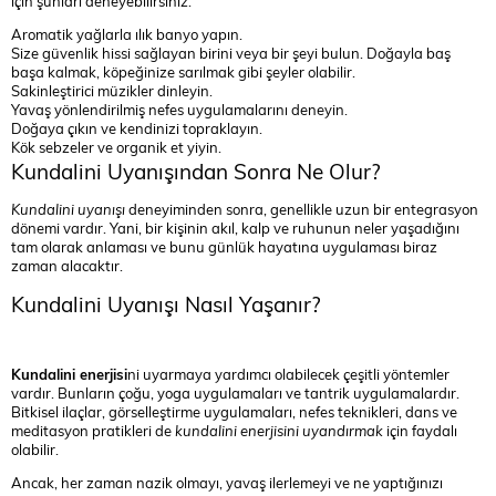
için şunları deneyebilirsiniz:
Aromatik yağlarla ılık banyo yapın.
Size güvenlik hissi sağlayan birini veya bir şeyi bulun. Doğayla baş
başa kalmak, köpeğinize sarılmak gibi şeyler olabilir.
Sakinleştirici müzikler dinleyin.
Yavaş yönlendirilmiş nefes uygulamalarını deneyin.
Doğaya çıkın ve kendinizi topraklayın.
Kök sebzeler ve organik et yiyin.
Kundalini Uyanışından Sonra Ne Olur?
Kundalini uyanışı
deneyiminden sonra, genellikle uzun bir entegrasyon
dönemi vardır. Yani, bir kişinin akıl, kalp ve ruhunun neler yaşadığını
tam olarak anlaması ve bunu günlük hayatına uygulaması biraz
zaman alacaktır.
Kundalini Uyanışı Nasıl Yaşanır?
Kundalini enerjisi
ni uyarmaya yardımcı olabilecek çeşitli yöntemler
vardır. Bunların çoğu, yoga uygulamaları ve tantrik uygulamalardır.
Bitkisel ilaçlar, görselleştirme uygulamaları, nefes teknikleri, dans ve
meditasyon pratikleri de
kundalini enerjisini uyandırmak
için faydalı
olabilir.
Ancak, her zaman nazik olmayı, yavaş ilerlemeyi ve ne yaptığınızı