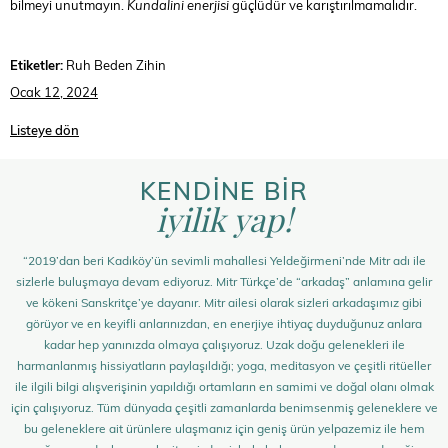
bilmeyi unutmayın.
Kundalini enerjisi
güçlüdür ve karıştırılmamalıdır.
Etiketler:
Ruh Beden Zihin
Ocak 12, 2024
Listeye dön
KENDİNE BİR
iyilik yap!
“2019’dan beri Kadıköy’ün sevimli mahallesi Yeldeğirmeni’nde Mitr adı ile
sizlerle buluşmaya devam ediyoruz. Mitr Türkçe’de “arkadaş” anlamına gelir
ve kökeni Sanskritçe’ye dayanır. Mitr ailesi olarak sizleri arkadaşımız gibi
görüyor ve en keyifli anlarınızdan, en enerjiye ihtiyaç duyduğunuz anlara
kadar hep yanınızda olmaya çalışıyoruz. Uzak doğu gelenekleri ile
harmanlanmış hissiyatların paylaşıldığı; yoga, meditasyon ve çeşitli ritüeller
ile ilgili bilgi alışverişinin yapıldığı ortamların en samimi ve doğal olanı olmak
için çalışıyoruz. Tüm dünyada çeşitli zamanlarda benimsenmiş geleneklere ve
bu geleneklere ait ürünlere ulaşmanız için geniş ürün yelpazemiz ile hem