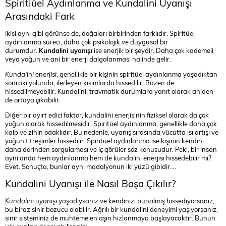
Spiritiüel Aydınlanma ve Kundalini Uyanışı
Arasındaki Fark
İkisi aynı gibi görünse de, doğaları birbirinden farklıdır. Spiritüel
aydınlanma süreci, daha çok psikolojik ve duygusal bir
durumdur.
Kundalini uyanışı
ise enerjik bir şeydir. Daha çok kademeli
veya yoğun ve ani bir enerji dalgalanması halinde gelir.
Kundalini enerjisi
, genellikle bir kişinin spiritüel aydınlanma yaşadıktan
sonraki yolunda, ilerleyen kısımlarda hissedilir. Bazen de
hissedilmeyebilir. Kundalini, travmatik durumlara yanıt olarak aniden
de ortaya çıkabilir.
Diğer bir ayırt edici faktör, kundalini enerjisinin fiziksel olarak da çok
yoğun olarak hissedilmesidir. Spiritüel aydınlanma, genellikle daha çok
kalp ve zihin odaklıdır. Bu nedenle, uyanış sırasında vücutta ısı artışı ve
yoğun titreşimler hissedilir. Spiritüel aydınlanma ise kişinin kendini
daha derinden sorgulaması ve iç görüler söz konusudur. Peki, bir insan
aynı anda hem aydınlanma hem de kundalini enerjisi hissedebilir mi?
Evet. Sonuçta, bunlar aynı madalyonun iki yüzü gibidir….
Kundalini Uyanışı ile Nasıl Başa Çıkılır?
Kundalini uyanışı
yaşadıysanız ve kendinizi bunalmış hissediyorsanız,
bu biraz sinir bozucu olabilir. Ağrılı bir kundalini deneyimi yaşıyorsanız,
sinir sisteminiz de muhtemelen aşırı hızlanmaya başlayacaktır. Bunun