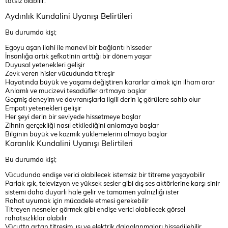
tatsız olabilir:
Aydınlık Kundalini Uyanışı Belirtileri
Bu durumda kişi;
Egoyu aşan ilahi ile manevi bir bağlantı hisseder
İnsanlığa artık şefkatinin arttığı bir dönem yaşar
Duyusal yetenekleri gelişir
Zevk veren hisler vücudunda titreşir
Hayatında büyük ve yaşamı değiştiren kararlar almak için ilham arar
Anlamlı ve mucizevi tesadüfler artmaya başlar
Geçmiş deneyim ve davranışlarla ilgili derin iç görülere sahip olur
Empati yetenekleri gelişir
Her şeyi derin bir seviyede hissetmeye başlar
Zihnin gerçekliği nasıl etkilediğini anlamaya başlar
Bilginin büyük ve kozmik yüklemelerini almaya başlar
Karanlık Kundalini Uyanışı Belirtileri
Bu durumda kişi;
Vücudunda endişe verici olabilecek istemsiz bir titreme yaşayabilir
Parlak ışık, televizyon ve yüksek sesler gibi dış ses aktörlerine karşı sinir
sistemi daha duyarlı hale gelir ve tamamen yalnızlığı ister
Rahat uyumak için mücadele etmesi gerekebilir
Titreyen nesneler görmek gibi endişe verici olabilecek görsel
rahatsızlıklar olabilir
Vücutta artan titreşim, ısı ve elektrik dalgalanmaları hissedilebilir