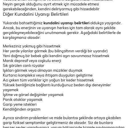
Neyin gerçek olduğunu ayırt etmek için mücadele etmesi
gerekebileceğinden, kendini deliriyormuş gibi hissedebilir
Diğer Kundalini Uyanışı Belirtileri
Yukarıda bahsettiğimiz
kundalini uyanışı belirtileri
oldukça yaygındır.
Ancak, bu enerjinin ve uyanışın herkes için tam olarak aynı şekilde
gerçekleşmeyebileceğini unutmamak gerekir. Aşağıdaki belirtilerle de
karşılaşmanız olasıdır:
Merkeziniz yokmuş gibi hissetmek
Her yerde yılanlar görmek (bu bilinçaltının verdiği bir uyarıdır)
Yeni doğmuş bir bebek gibi kendini aşırı savunmasız hissetmek
Manik depresif veya coşkulu enerji
Sık görülen canlı rüyalar
Işıkları görmek veya olmayan müzikler duymak
Kurtarıcı kompleksi veya ihtişam duyguları geliştirme
Acı çeken tüm varlıklar için yoğun bir keder hissetmek
Yüksek benliğinizle bağlantı kurduğunuz beden dışı deneyimler
yaşamak
İşitme ve görsel değişimler yaşamak
Panik ataklar yaşamak
Garip yeme istekleri
Kendiliğinden orgazm
Ayrıca sindirim problemleri ve mide bulantısı şeklinde ortaya çıkabilen
garip fiziksel semptomlar geliştirmeniz de olasıdır. Siz de bunlara
benzer şeyler yaşadıysanız, yorum bölümünde bizimle paylaşmanızdan