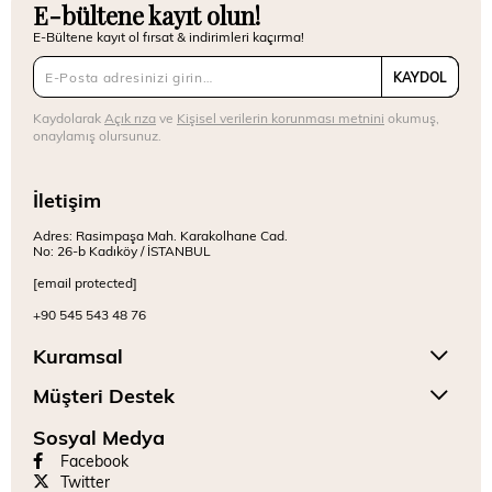
E-bültene kayıt olun!
E-Bültene kayıt ol fırsat & indirimleri kaçırma!
KAYDOL
Kaydolarak
Açık rıza
ve
Kişisel verilerin korunması metnini
okumuş,
onaylamış olursunuz.
İletişim
Adres: Rasimpaşa Mah. Karakolhane Cad.
No: 26-b Kadıköy / İSTANBUL
[email protected]
+90 545 543 48 76
Kuramsal
Müşteri Destek
Sosyal Medya
Facebook
Twitter