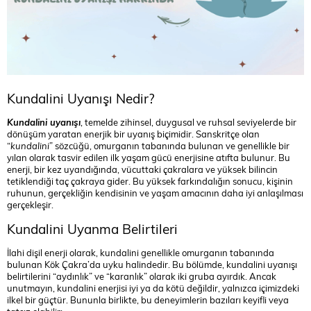
Kundalini Uyanışı Nedir?
Kundalini uyanışı
, temelde zihinsel, duygusal ve ruhsal seviyelerde bir
dönüşüm yaratan enerjik bir uyanış biçimidir. Sanskritçe olan
“
kundalini
” sözcüğü, omurganın tabanında bulunan ve genellikle bir
yılan olarak tasvir edilen ilk yaşam gücü enerjisine atıfta bulunur. Bu
enerji, bir kez uyandığında, vücuttaki çakralara ve yüksek bilincin
tetiklendiği taç çakraya gider. Bu yüksek farkındalığın sonucu, kişinin
ruhunun, gerçekliğin kendisinin ve yaşam amacının daha iyi anlaşılması
gerçekleşir.
Kundalini Uyanma Belirtileri
İlahi dişil enerji olarak, kundalini genellikle omurganın tabanında
bulunan Kök Çakra’da uyku halindedir. Bu bölümde, kundalini uyanışı
belirtilerini “aydınlık” ve “karanlık” olarak iki gruba ayırdık. Ancak
unutmayın, kundalini enerjisi iyi ya da kötü değildir, yalnızca içimizdeki
ilkel bir güçtür. Bununla birlikte, bu deneyimlerin bazıları keyifli veya