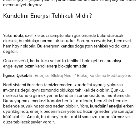
memnuniyet duyarız.
Kundalini Enerjisi Tehlikeli Midir?
Yukarıdaki, özellikle bazı semptomları göz önünde bulunduracak
olursak, bu oldukça normal bir sorudur. Sorunun cevabı ise, hem evet
hem hayır olabilir. Bu enerjinin kendisi doğuştan tehlikeli ya da kötü
değildir.
Onu acı verici, korkutucu ve hatta tehlikeli hale getiren, bu akışı
engelleyen bizim kendi enerji blokajlarımızdır.
İlginizi Çekebilir
:
Enerjisel Blokaj Nedir? Blokaj Kaldırma Meditasyonu
Nadi sistemi önceden temizlenmeden,
kundalini uyanışı
yalnızca
imkansız değil, aynı zamanda oldukça tehlikeli de olabilir. Çünkü,
merkezi kanala girmek yerine kendisini zorlaması daha muhtemeldir.
Bunu yapmak, merkezi kanalın her iki tarafında, hem zihin hem de
bedende büyük hasarlara neden olabilir. Yani,
kundalini enerjisi
erken
uyarıldığında, enerjik bedenimizin yetersiz hazırlığı nedeniyle sonuçlar
kötü olabilir. Ancak, bu deneyim de tabi ki sonsuza kadar sürmez ve
düzeltebilecek şeyler vardır.