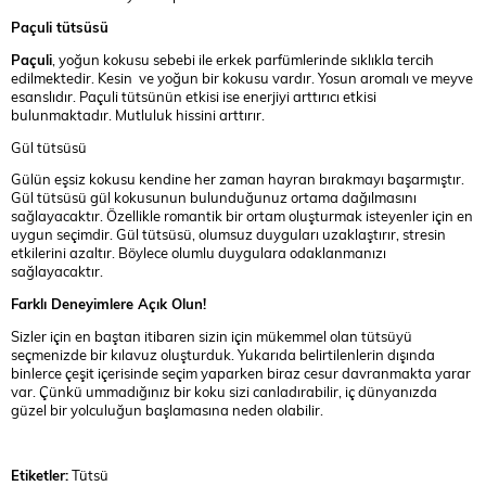
Paçuli tütsüsü
Paçuli
, yoğun kokusu sebebi ile erkek parfümlerinde sıklıkla tercih
edilmektedir. Kesin ve yoğun bir kokusu vardır. Yosun aromalı ve meyve
esanslıdır. Paçuli tütsünün etkisi ise enerjiyi arttırıcı etkisi
bulunmaktadır. Mutluluk hissini arttırır.
Gül tütsüsü
Gülün eşsiz kokusu kendine her zaman hayran bırakmayı başarmıştır.
Gül tütsüsü gül kokusunun bulunduğunuz ortama dağılmasını
sağlayacaktır. Özellikle romantik bir ortam oluşturmak isteyenler için en
uygun seçimdir. Gül tütsüsü, olumsuz duyguları uzaklaştırır, stresin
etkilerini azaltır. Böylece olumlu duygulara odaklanmanızı
sağlayacaktır.
Farklı Deneyimlere Açık Olun!
Sizler için en baştan itibaren sizin için mükemmel olan tütsüyü
seçmenizde bir kılavuz oluşturduk. Yukarıda belirtilenlerin dışında
binlerce çeşit içerisinde seçim yaparken biraz cesur davranmakta yarar
var. Çünkü ummadığınız bir koku sizi canladırabilir, iç dünyanızda
güzel bir yolculuğun başlamasına neden olabilir.
Etiketler:
Tütsü