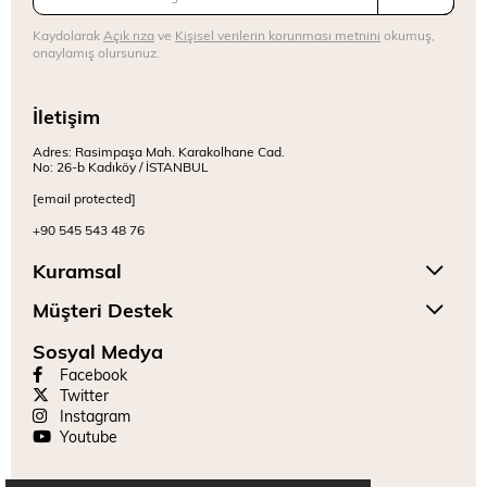
Kaydolarak
Açık rıza
ve
Kişisel verilerin korunması metnini
okumuş,
onaylamış olursunuz.
İletişim
Adres: Rasimpaşa Mah. Karakolhane Cad.
No: 26-b Kadıköy / İSTANBUL
[email protected]
+90 545 543 48 76
Kuramsal
Müşteri Destek
Sosyal Medya
Facebook
Twitter
Instagram
Youtube