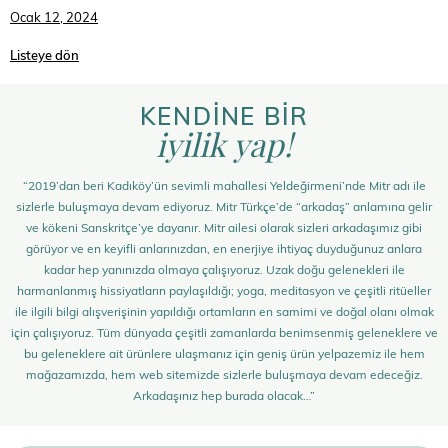
Ocak 12, 2024
Listeye dön
KENDİNE BİR
iyilik yap!
“2019’dan beri Kadıköy’ün sevimli mahallesi Yeldeğirmeni’nde Mitr adı ile
sizlerle buluşmaya devam ediyoruz. Mitr Türkçe’de “arkadaş” anlamına gelir
ve kökeni Sanskritçe’ye dayanır. Mitr ailesi olarak sizleri arkadaşımız gibi
görüyor ve en keyifli anlarınızdan, en enerjiye ihtiyaç duyduğunuz anlara
kadar hep yanınızda olmaya çalışıyoruz. Uzak doğu gelenekleri ile
harmanlanmış hissiyatların paylaşıldığı; yoga, meditasyon ve çeşitli ritüeller
ile ilgili bilgi alışverişinin yapıldığı ortamların en samimi ve doğal olanı olmak
için çalışıyoruz. Tüm dünyada çeşitli zamanlarda benimsenmiş geleneklere ve
bu geleneklere ait ürünlere ulaşmanız için geniş ürün yelpazemiz ile hem
mağazamızda, hem web sitemizde sizlerle buluşmaya devam edeceğiz.
Arkadaşınız hep burada olacak…”