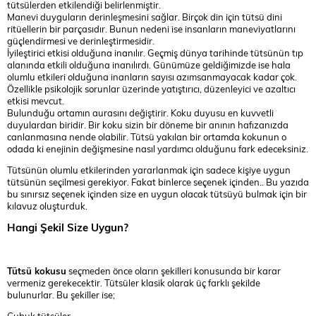
tütsülerden etkilendiği belirlenmiştir.
Manevi duyguların derinleşmesini sağlar. Birçok din için tütsü dini
ritüellerin bir parçasıdır. Bunun nedeni ise insanların maneviyatlarını
güçlendirmesi ve derinleştirmesidir.
İyileştirici etkisi olduğuna inanılır. Geçmiş dünya tarihinde tütsünün tıp
alanında etkili olduğuna inanılırdı. Günümüze geldiğimizde ise hala
olumlu etkileri olduğuna inanların sayısı azımsanmayacak kadar çok.
Özellikle psikolojik sorunlar üzerinde yatıştırıcı, düzenleyici ve azaltıcı
etkisi mevcut.
Bulunduğu ortamın aurasını değiştirir. Koku duyusu en kuvvetli
duyulardan biridir. Bir koku sizin bir döneme bir anının hafızanızda
canlanmasına nende olabilir. Tütsü yakılan bir ortamda kokunun o
odada ki enejinin değişmesine nasıl yardımcı olduğunu fark edeceksiniz.
Tütsünün olumlu etkilerinden yararlanmak için sadece kişiye uygun
tütsünün seçilmesi gerekiyor. Fakat binlerce seçenek içinden.. Bu yazıda
bu sınırsız seçenek içinden size en uygun olacak tütsüyü bulmak için bir
kılavuz oluşturduk.
Hangi Şekil Size Uygun?
Tütsü kokusu
seçmeden önce oların şekilleri konusunda bir karar
vermeniz gerekecektir. Tütsüler klasik olarak üç farklı şekilde
bulunurlar. Bu şekiller ise;
Çubuk tütsüler