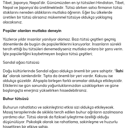
Tibet, Japonya, Nepal’dir. Günümüzden en iyi tütsüleri Hindistan, Tibet,
Nepal ve Japonya’da üretilmektedir. Tütsü alırken satıcı firmanın tütsü
stoklarını nereden aldıklarını mutlaka öğrenin. Eğer bu ülkelerde
üretilen bir tütsü alırsanız mükemmel tütsüye oldukça yaklaşmış
olacaksınız.
Popüler olanları mutlaka deneyin
Yüzlerce yıldır insanlar yanılıyor olamaz. Bazı tütsü çeşitleri geçmiş
dönemlerde de bugün de popülerliklerini koruyorlar. İnsanların sürekli
tercih ettiği bu tütsüleri denemediyseniz mutlaka onlara bir şans verin.
İşte popülerliğini kaybetmeyen başlıca tütsü çeşitleri;
Sandal ağacı tütsüsü
Doğu kültürlerinde Sandal ağacı oldukça önemli bir yere sahiptir. “
İlahi
öz
” olarak isimlendirilir. Tıpta da önemli bir yeri vardır. Kokusu ise
oldukça güzeldir. Ahşapla birleşen farklı aromalar oldukça etkileyicidir.
Etkilerini ise gün sonunda yoğunluklarınızdan uzaklaşırken ve güne
başlangıçta enerjiniz yükselirken hissedebilirsiniz.
Buhur tütsüsü
Buhurun rahatlatıcı ve sakinleştirici etkisi sizi oldukça etkileyecek.
Masaj terapilerinde de sıklıkla tercih edilen buhur ağrıların azalmasına
yardımcı olur. Tütsü olarak da fiziksel iyileştirme özelliği olduğu
düşünülüyor. Psikolojik olarak ise rahatlama, sakinleşme ve huzurlu
hissettiren bir etkiye sahip.