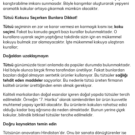
karıştırabilme imkanı sunmasıdır. Böyle karışımlar oluşturarak yepyeni
aromatik kokular ortaya çıkarmak mümkün olacaktır.
Tütsü Kokusu Seçerken Bunlara Dikkat!
Tütsü
seçiminin en zor ve karar vermesi en karmaşık kısmı ise;
koku
seçimi
. Fakat bu konuda geçerli bazı kurallar bulunmaktadır. O
kurallara uyarak seçim yaptığınız takdirde sizin için en mükemmel
kokuyu bulmak zor olamayacaktır. İşte mükemmel kokuya ulaştıran
kurallar;
Doğaldan uzaklaşmayın
Tütsü
günümüzde ticari anlamda da popüler durumda bulunmaktadır.
Hal böyle olunca birçok firma tarafından üretiliyor. Fakat bunlardan
bazıları doğal olmayan sentetik ürünler kullanıyor. Bu tütsüler
sağlığı
tehdit eden maddeler
saçıyorlar. Bu nedenle tütsü üreten firmanın
kaliteli ürünler ürettiğinden emin olmak gerekiyor.
Kaliteli markalardan doğal esanslar içeren doğal yapıda tütsüler tercih
edilmelidir. Örneğin “7. Harika” olarak isimlendirilen bir ürün kuvvetle
muhtemel yapay içerikli olacaktır. Bu ürünlerin kokuları rahatsız edici
olduğu kadar baş ağrısına da neden olmaktadır. Bunun yerine çiçek
kokular, bilindik bitkisel tütsüler tercihe edilmelidir.
Doğru kaynaktan temin edin
Tütsünün anavatanı Hindistan’dır. Onu bir sanata dönüştürenler ise