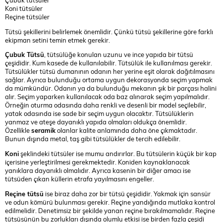
Koni tütsüler
Reçine tütsüler
Tütsü şekillerini belirlemek önemlidir. Çünkü tütsü şekillerine göre farklı
ekipman setini temin etmek gerekir.
Çubuk Tütsü
, tütsülüğe konulan uzunu ve ince yapıda bir tütsü
çeşididir. Kum kasede de kullanılabilir. Tütsülük ile kullanılması gerekir.
Tütsülükler tütsü dumanının odanın her yerine eşit olarak dağıtılmasını
sağlar. Ayrıca bulunduğu ortama uygun dekorasyonda seçim yapmak
da mümkündür. Odanın ya da bulunduğu mekanın şık bir parçası halini
alır. Seçim yaparken kullanılacak oda baz alınarak seçim yapılmalıdır.
Örneğin oturma odasında daha renkli ve desenli bir model seçilebilir,
yatak odasında ise sade bir seçim uygun olacaktır. Tütsülüklerin
yanmaz ve ateşe dayanıklı yapıda olmaları oldukça önemlidir.
Özellikle
seramik
olanlar kalite anlamında daha öne çıkmaktadır.
Bunun dışında metal, taş gibi tütsülükler de tercih edilebilir.
Koni
şeklindeki tütsüler ise mumu andırırlar. Bu tütsülerin küçük bir kap
içerisine yerleştirilmesi gerekmektedir. Koniden kaynaklanacak
yanıklara dayanıklı olmalıdır. Ayrıca kasenin bir diğer amacı ise
tütsüden çıkan küllerin etrafa yayılmasını engeller.
Reçine tütsü
ise biraz daha zor bir tütsü çeşididir. Yakmak için sansür
ve odun kömürü bulunması gerekir. Reçine yandığında mutlaka kontrol
edilmelidir. Denetimsiz bir şekilde yanan reçine bırakılmamalıdır. Reçine
tütsüsünün bu zorlukları dışında olumlu etkisi ise birden fazla çeşidi