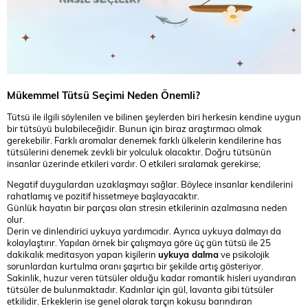
Mükemmel Tütsü Seçimi Neden Önemli?
Tütsü ile ilgili söylenilen ve bilinen şeylerden biri herkesin kendine uygun
bir tütsüyü bulabileceğidir. Bunun için biraz araştırmacı olmak
gerekebilir. Farklı aromalar denemek farklı ülkelerin kendilerine has
tütsülerini denemek zevkli bir yolculuk olacaktır. Doğru tütsünün
insanlar üzerinde etkileri vardır. O etkileri sıralamak gerekirse;
Negatif duygulardan uzaklaşmayı sağlar. Böylece insanlar kendilerini
rahatlamış ve pozitif hissetmeye başlayacaktır.
Günlük hayatın bir parçası olan stresin etkilerinin azalmasına neden
olur.
Derin ve dinlendirici uykuya yardımcıdır. Ayrıca uykuya dalmayı da
kolaylaştırır. Yapılan örnek bir çalışmaya göre üç gün tütsü ile 25
dakikalık meditasyon yapan kişilerin
uykuya dalma
ve psikolojik
sorunlardan kurtulma oranı şaşırtıcı bir şekilde artış gösteriyor.
Sakinlik, huzur veren tütsüler olduğu kadar romantik hisleri uyandıran
tütsüler de bulunmaktadır. Kadınlar için gül, lavanta gibi tütsüler
etkilidir. Erkeklerin ise genel olarak tarçın kokusu barındıran