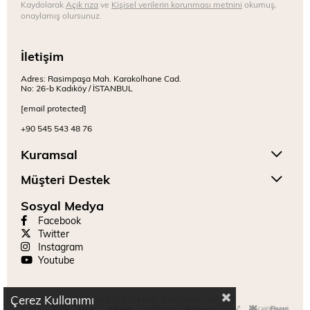
Kaydolarak
Açık rıza
ve
Kişisel verilerin korunması metnini
okumuş,
onaylamış olursunuz.
İletişim
Adres: Rasimpaşa Mah. Karakolhane Cad.
No: 26-b Kadıköy / İSTANBUL
[email protected]
+90 545 543 48 76
Kuramsal
Müşteri Destek
Sosyal Medya
Facebook
Twitter
Instagram
Youtube
Çerez Kullanımı
Copyright © 2024 Mitr. Tüm hakları saklıdır.