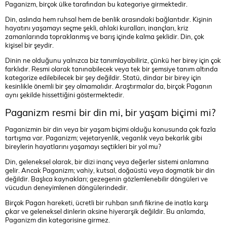
Paganizm, birçok ülke tarafından bu kategoriye girmektedir.
Din, aslında hem ruhsal hem de benlik arasındaki bağlantıdır. Kişinin
hayatını yaşamayı seçme şekli, ahlaki kuralları, inançları, kriz
zamanlarında topraklanmış ve barış içinde kalma şeklidir. Din, çok
kişisel bir şeydir.
Dinin ne olduğunu yalnızca biz tanımlayabiliriz, çünkü her birey için çok
farklıdır. Resmi olarak tanınabilecek veya tek bir şemsiye tanım altında
kategorize edilebilecek bir şey değildir. Statü, dindar bir birey için
kesinlikle önemli bir şey olmamalıdır. Araştırmalar da, birçok Paganın
aynı şekilde hissettiğini göstermektedir.
Paganizm resmi bir din mi, bir yaşam biçimi mi?
Paganizmin bir din veya bir yaşam biçimi olduğu konusunda çok fazla
tartışma var. Paganizm; vejetaryenlik, veganlık veya bekarlık gibi
bireylerin hayatlarını yaşamayı seçtikleri bir yol mu?
Din, geleneksel olarak, bir dizi inanç veya değerler sistemi anlamına
gelir. Ancak Paganizm; vahiy, kutsal, doğaüstü veya dogmatik bir din
değildir. Başlıca kaynakları; gezegenin gözlemlenebilir döngüleri ve
vücudun deneyimlenen döngülerindedir.
Birçok Pagan hareketi, ücretli bir ruhban sınıfı fikrine de inatla karşı
çıkar ve geleneksel dinlerin aksine hiyerarşik değildir. Bu anlamda,
Paganizm din kategorisine girmez.