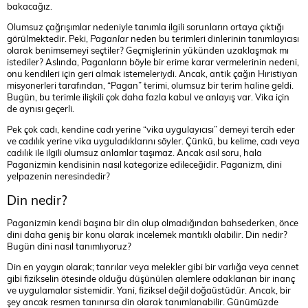
bakacağız.
Olumsuz çağrışımlar nedeniyle tanımla ilgili sorunların ortaya çıktığı
görülmektedir. Peki,
Paganlar
neden bu terimleri dinlerinin tanımlayıcısı
olarak benimsemeyi seçtiler? Geçmişlerinin yükünden uzaklaşmak mı
istediler? Aslında, Paganların böyle bir erime karar vermelerinin nedeni,
onu kendileri için geri almak istemeleriydi. Ancak, antik çağın Hıristiyan
misyonerleri tarafından, “Pagan” terimi, olumsuz bir terim haline geldi.
Bugün, bu terimle ilişkili çok daha fazla kabul ve anlayış var. Vika için
de aynısı geçerli.
Pek çok cadı, kendine cadı yerine “vika uygulayıcısı” demeyi tercih eder
ve cadılık yerine vika uyguladıklarını söyler. Çünkü, bu kelime, cadı veya
cadılık ile ilgili olumsuz anlamlar taşımaz. Ancak asıl soru, hala
Paganizmin kendisinin nasıl kategorize edileceğidir. Paganizm, dini
yelpazenin neresindedir?
Din nedir?
Paganizmin kendi başına bir din olup olmadığından bahsederken, önce
dini daha geniş bir konu olarak incelemek mantıklı olabilir. Din nedir?
Bugün dini nasıl tanımlıyoruz?
Din en yaygın olarak; tanrılar veya melekler gibi bir varlığa veya cennet
gibi fizikselin ötesinde olduğu düşünülen alemlere odaklanan bir inanç
ve uygulamalar sistemidir. Yani, fiziksel değil doğaüstüdür. Ancak, bir
şey ancak resmen tanınırsa din olarak tanımlanabilir. Günümüzde