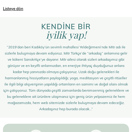
Listeye dön
KENDİNE BİR
iyilik yap!
“2019’dan beri Kadıköy’ün sevimli mahallesi Yeldeğirmeni’nde Mitr adı ile
sizlerle buluşmaya devam ediyoruz. Mitr Türkçe’de “arkadaş” anlamına gelir
ve kökeni Sanskritçe’ye dayanır. Mitr ailesi olarak sizleri arkadaşımız gibi
görüyor ve en keyifli anlarınızdan, en enerjiye ihtiyaç duyduğunuz anlara
kadar hep yanınızda olmaya çalışıyoruz. Uzak doğu gelenekleri ile
harmanlanmış hissiyatların paylaşıldığı; yoga, meditasyon ve çeşitli ritüeller
ile ilgili bilgi alışverişinin yapıldığı ortamların en samimi ve doğal olanı olmak
için çalışıyoruz. Tüm dünyada çeşitli zamanlarda benimsenmiş geleneklere ve
bu geleneklere ait ürünlere ulaşmanız için geniş ürün yelpazemiz ile hem
mağazamızda, hem web sitemizde sizlerle buluşmaya devam edeceğiz.
Arkadaşınız hep burada olacak…”