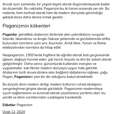
Ancak aynı zamanda, bir yaşam biçimi olarak düşünülemeyecek kadar
da düzenlidir. Bu noktada, Paganizm bu iki tanım arasında yer alır. Bu
nedenle, hem tarihsel olarak hem de modern dünyada göründüğü
şekliyle biraz daha derine inmek gerekir…
Paganizmin kökenleri
Paganlar
, genellikle atalarının dinleriyle olan yakınlıklarını vurgular.
İzlanda, İskandinav ve Anglo-Sakson şiirlerinde ve günlüklerinde atıfta
bulunulan tanrıların yanı sıra; Asurlular, Antik Mısır, Yunan ve Roma
edebiyatından tanrılara da hitap edilir.
Neopaganizm, 1950’lerde İngiltere’de ağırlıklı olarak batı çerçevesinde
işleyen, doğaya hürmet eden, çok tanrılı, büyülü ve dini bir sistem olarak
geliştirilmiştir. Daha sonra, günümüzde kullanılan inançları ve
uygulamalar, eski fikirler modern dünyaya uygun hale getirildi.
Atalarının tarih öncesi dinlere olan bağlantı iddialarına rağmen, çoğu
Pagan,
Paganizm
in yeni bir din olduğunu kabul etmektedir.
Bu büyülü dinin modern dirilişi, modern kültürün ruhsal ekolojisini
zenginleştirme girişimi olarak görülebilir. Paganizmin moderniteye
uyum sağlamasına ve evrensel olarak yayılmasına yardımcı olan, bu
yenilik ve dinin normlarından uzaklaşma hareketidir.
Etiketler:
Paganizm
Ocak 12, 2024