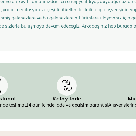
rüyor ve en keyifli anlarınızdan, en enerjiye ihtiyaç duyduğunuz 
 yoga, meditasyon ve çeşitli ritüeller ile ilgili bilgi alışverişinin
nmiş geleneklere ve bu geleneklere ait ürünlere ulaşmanız içi
de sizlerle buluşmaya devam edeceğiz. Arkadaşınız hep burada 
eslimat
Kolay İade
Mu
inde teslimat
14 gün içinde iade ve değişim garantisi
Alışverişler