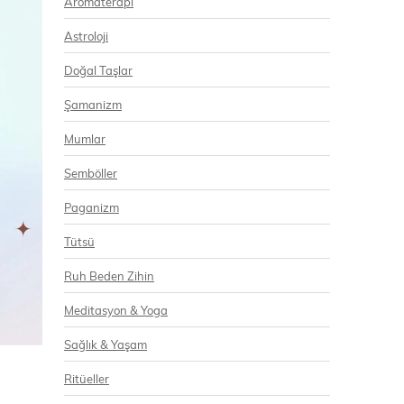
Aromaterapi
Astroloji
Doğal Taşlar
Şamanizm
Mumlar
Semböller
Paganizm
Tütsü
Ruh Beden Zihin
Meditasyon & Yoga
Sağlık & Yaşam
Ritüeller