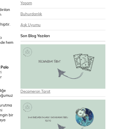
Yaşam
ırılan
Buhurdanlık
n
iptir.
Aşk Uyumu
Son Blog Yazıları
cı
inde hem
.
Palo
i
ar
liğe
Decameron Tarot
duğumuz
n
kurutma
ni
ngin bir
taya