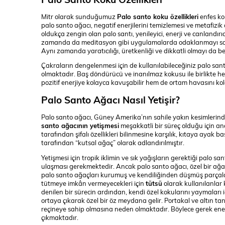
Mitr olarak sunduğumuz
Palo santo koku özellikleri
enfes ko
palo santo ağacı, negatif enerjilerini temizlemesi ve metafizik ö
oldukça zengin olan palo santı, yenileyici, enerji ve canlandır
zamanda da meditasyon gibi uygulamalarda odaklanmayı sağlay
Aynı zamanda yaratıcılığı, üretkenliği ve dikkatli olmayı da b
Çakraların dengelenmesi için de kullanılabileceğiniz palo sant
olmaktadır. Baş döndürücü ve inanılmaz kokusu ile birlikte her
pozitif enerjiye kolayca kavuşabilir hem de ortam havasını kolay
Palo Santo Ağacı Nasıl Yetişir?
Palo santo ağacı, Güney Amerika’nın sahile yakın kesimlerinde 
santo ağacının yetişmesi
meşakkatli bir süreç olduğu için an
tarafından şifalı özellikleri bilinmesine karşılık, kıtaya ayak 
tarafından “kutsal ağaç” olarak adlandırılmıştır.
Yetişmesi için tropik iklimin ve sık yağışların gerektiği palo san
ulaşması gerekmektedir. Ancak palo santo ağacı, özel bir ağaç 
palo santo ağaçları kurumuş ve kendiliğinden düşmüş parçal
tütmeye imkân vermeyecekleri için
tütsü
olarak kullanılanla
denilen bir sürecin ardından, kendi özel kokularını yaymaları i
ortaya çıkarak özel bir öz meydana gelir. Portakal ve altın ta
reçineye sahip olmasına neden olmaktadır. Böylece gerek enerj
çıkmaktadır.