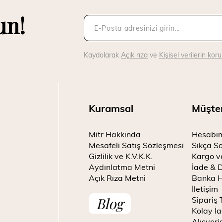
un!
Kaydolarak
Açık rıza
ve
Kişisel verilerin ko
Kuramsal
Müşte
Mitr Hakkında
Hesabı
Mesafeli Satış Sözleşmesi
Sıkça So
Gizlilik ve K.V.K.K.
Kargo v
Aydınlatma Metni
İade & 
Açık Rıza Metni
Banka H
İletişim
Blog
Sipariş 
Kolay İa
Alışveri