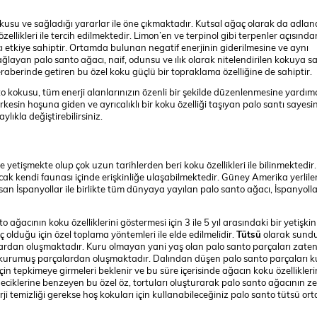
kusu ve sağladığı yararlar ile öne çıkmaktadır. Kutsal ağaç olarak da adland
zellikleri ile tercih edilmektedir. Limon’en ve terpinol gibi terpenler açısında
ıcı etkiye sahiptir. Ortamda bulunan negatif enerjinin giderilmesine ve aynı
an palo santo ağacı, naif, odunsu ve ılık olarak nitelendirilen kokuya sah
eraberinde getiren bu özel koku güçlü bir topraklama özelliğine de sahiptir.
o kokusu, tüm enerji alanlarınızın özenli bir şekilde düzenlenmesine yardım
kesin hoşuna giden ve ayrıcalıklı bir koku özelliği taşıyan palo santı sayes
lıkla değiştirebilirsiniz.
yetişmekte olup çok uzun tarihlerden beri koku özellikleri ile bilinmektedir
cak kendi faunası içinde erişkinliğe ulaşabilmektedir. Güney Amerika yerliler
basan İspanyollar ile birlikte tüm dünyaya yayılan palo santo ağacı, İspanyoll
to ağacının koku özelliklerini göstermesi için 3 ile 5 yıl arasındaki bir yetişkin
olduğu için özel toplama yöntemleri ile elde edilmelidir.
Tütsü
olarak sun
ardan oluşmaktadır. Kuru olmayan yani yaş olan palo santo parçaları zate
r kurumuş parçalardan oluşmaktadır. Dalından düşen palo santo parçaları 
çin tepkimeye girmeleri beklenir ve bu süre içerisinde ağacın koku özellikleri
neciklerine benzeyen bu özel öz, tortuları oluşturarak palo santo ağacının ze
i temizliği gerekse hoş kokuları için kullanabileceğiniz palo santo tütsü or