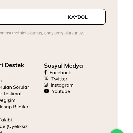
KAYDOL
runması metnini
okumuş, onaylamış olursunuz.
ri Destek
Sosyal Medya
Facebook
Twitter
m
Instagram
rulan Sorular
Youtube
e Teslimat
Degişim
esap Bilgileri
Takibi
de (Üyeliksiz
ş)