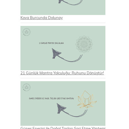
Kova Burcunda Dolunay
21 Günlük Mantra Yolculuğu: Ruhunu Dönüştür!
Güneş Enerjisi ile Doğal Taşları Şarj Etme Yöntemi