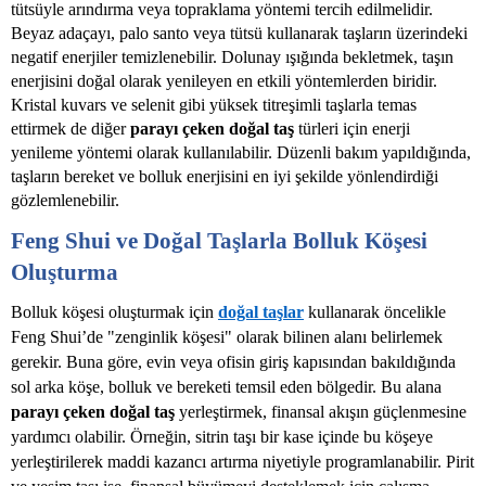
tütsüyle arındırma veya topraklama yöntemi tercih edilmelidir.
Beyaz adaçayı, palo santo veya tütsü kullanarak taşların üzerindeki
negatif enerjiler temizlenebilir. Dolunay ışığında bekletmek, taşın
enerjisini doğal olarak yenileyen en etkili yöntemlerden biridir.
Kristal kuvars ve selenit gibi yüksek titreşimli taşlarla temas
ettirmek de diğer
parayı çeken doğal taş
türleri için enerji
yenileme yöntemi olarak kullanılabilir. Düzenli bakım yapıldığında,
taşların bereket ve bolluk enerjisini en iyi şekilde yönlendirdiği
gözlemlenebilir.
Feng Shui ve Doğal Taşlarla Bolluk Köşesi
Oluşturma
Bolluk köşesi oluşturmak için
doğal taşlar
kullanarak öncelikle
Feng Shui’de "zenginlik köşesi" olarak bilinen alanı belirlemek
gerekir. Buna göre, evin veya ofisin giriş kapısından bakıldığında
sol arka köşe, bolluk ve bereketi temsil eden bölgedir. Bu alana
parayı çeken doğal taş
yerleştirmek, finansal akışın güçlenmesine
yardımcı olabilir. Örneğin, sitrin taşı bir kase içinde bu köşeye
yerleştirilerek maddi kazancı artırma niyetiyle programlanabilir. Pirit