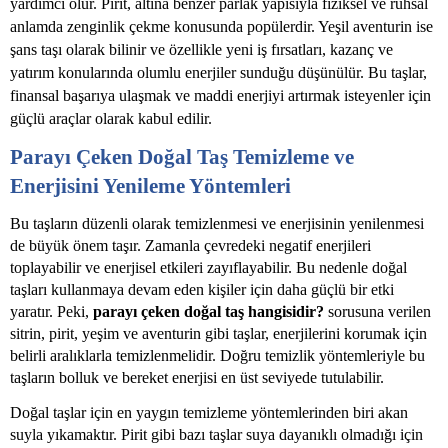
yardımcı olur. Pirit, altına benzer parlak yapısıyla fiziksel ve ruhsal
anlamda zenginlik çekme konusunda popülerdir. Yeşil aventurin ise
şans taşı olarak bilinir ve özellikle yeni iş fırsatları, kazanç ve
yatırım konularında olumlu enerjiler sunduğu düşünülür. Bu taşlar,
finansal başarıya ulaşmak ve maddi enerjiyi artırmak isteyenler için
güçlü araçlar olarak kabul edilir.
Parayı Çeken Doğal Taş Temizleme ve
Enerjisini Yenileme Yöntemleri
Bu taşların düzenli olarak temizlenmesi ve enerjisinin yenilenmesi
de büyük önem taşır. Zamanla çevredeki negatif enerjileri
toplayabilir ve enerjisel etkileri zayıflayabilir. Bu nedenle doğal
taşları kullanmaya devam eden kişiler için daha güçlü bir etki
yaratır. Peki,
parayı çeken doğal taş hangisidir?
sorusuna verilen
sitrin, pirit, yeşim ve aventurin gibi taşlar, enerjilerini korumak için
belirli aralıklarla temizlenmelidir. Doğru temizlik yöntemleriyle bu
taşların bolluk ve bereket enerjisi en üst seviyede tutulabilir.
Doğal taşlar için en yaygın temizleme yöntemlerinden biri akan
suyla yıkamaktır. Pirit gibi bazı taşlar suya dayanıklı olmadığı için