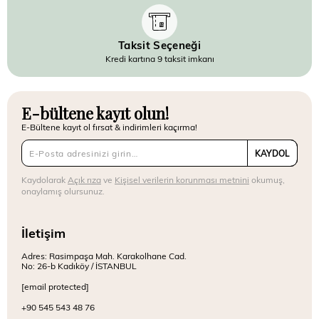
Taksit Seçeneği
Kredi kartına 9 taksit imkanı
E-bültene kayıt olun!
E-Bültene kayıt ol fırsat & indirimleri kaçırma!
KAYDOL
Kaydolarak
Açık rıza
ve
Kişisel verilerin korunması metnini
okumuş,
onaylamış olursunuz.
İletişim
Adres: Rasimpaşa Mah. Karakolhane Cad.
No: 26-b Kadıköy / İSTANBUL
[email protected]
+90 545 543 48 76