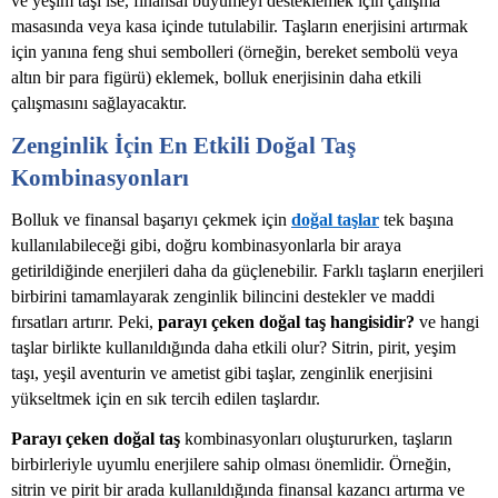
ve yeşim taşı ise, finansal büyümeyi desteklemek için çalışma
masasında veya kasa içinde tutulabilir. Taşların enerjisini artırmak
için yanına feng shui sembolleri (örneğin, bereket sembolü veya
altın bir para figürü) eklemek, bolluk enerjisinin daha etkili
çalışmasını sağlayacaktır.
Zenginlik İçin En Etkili Doğal Taş
Kombinasyonları
Bolluk ve finansal başarıyı çekmek için
doğal taşlar
tek başına
kullanılabileceği gibi, doğru kombinasyonlarla bir araya
getirildiğinde enerjileri daha da güçlenebilir. Farklı taşların enerjileri
birbirini tamamlayarak zenginlik bilincini destekler ve maddi
fırsatları artırır. Peki,
parayı çeken doğal taş hangisidir?
ve hangi
taşlar birlikte kullanıldığında daha etkili olur? Sitrin, pirit, yeşim
taşı, yeşil aventurin ve ametist gibi taşlar, zenginlik enerjisini
yükseltmek için en sık tercih edilen taşlardır.
Parayı çeken doğal taş
kombinasyonları oluştururken, taşların
birbirleriyle uyumlu enerjilere sahip olması önemlidir. Örneğin,
sitrin ve pirit bir arada kullanıldığında finansal kazancı artırma ve