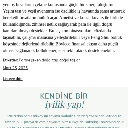
yeni iş fırsatlarını çekme konusunda güçlü bir sinerji oluşturur.
Yeşim taşı ve yeşil aventurin ise özellikle iş hayatında şansı artırarak
bereketli fırsatların önünü açar. Ametist ve kristal kuvars ile birlikte
kullanıldığında, zihinsel netlik sağlayarak para ile ilgili doğru
kararlar almayı destekler. Bu taş kombinasyonları, cüzdanda
taşınabilir, çalışma masasına yerleştirilebilir veya Feng Shui bolluk
köşesinde değerlendirilebilir. Böylece finansal akışın daha güçlü
olması sağlanarak bolluk enerjisi sürekli olarak desteklenebilir.
Etiketler:
Parayı çeken doğal taş, doğal taşlar
Mart 25, 2025
Listeye dön
KENDİNE BİR
iyilik yap!
“2019’dan beri Kadıköy’ün sevimli mahallesi Yeldeğirmeni’nde Mitr adı ile
sizlerle buluşmaya devam ediyoruz. Mitr Türkçe’de “arkadaş” anlamına gelir
ve kökeni Sanskritçe’ye dayanır. Mitr ailesi olarak sizleri arkadaşımız gibi