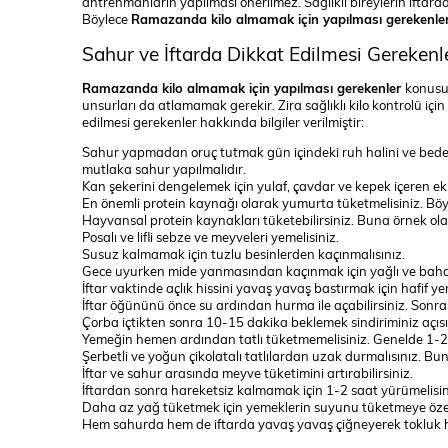
antrenmanların yapılması önerilmez. Sağlıklı bireylerin iftard
Böylece
Ramazanda kilo almamak için yapılması gerekenle
Sahur ve İftarda Dikkat Edilmesi Gerekenl
Ramazanda kilo almamak için yapılması gerekenler
konusuo
unsurları da atlamamak gerekir. Zira sağlıklı kilo kontrolü iç
edilmesi gerekenler hakkında bilgiler verilmiştir:
Sahur yapmadan oruç tutmak gün içindeki ruh halini ve bedens
mutlaka sahur yapılmalıdır.
Kan şekerini dengelemek için yulaf, çavdar ve kepek içeren ekm
En önemli protein kaynağı olarak yumurta tüketmelisiniz. Böy
Hayvansal protein kaynakları tüketebilirsiniz. Buna örnek olar
Posalı ve lifli sebze ve meyveleri yemelisiniz.
Susuz kalmamak için tuzlu besinlerden kaçınmalısınız.
Gece uyurken mide yanmasından kaçınmak için yağlı ve bahara
İftar vaktinde açlık hissini yavaş yavaş bastırmak için hafif 
İftar öğününü önce su ardından hurma ile açabilirsiniz. Sonras
Çorba içtikten sonra 10-15 dakika beklemek sindiriminiz açısı
Yemeğin hemen ardından tatlı tüketmemelisiniz. Genelde 1-2 
Şerbetli ve yoğun çikolatalı tatlılardan uzak durmalısınız. Bunu
İftar ve sahur arasında meyve tüketimini artırabilirsiniz.
İftardan sonra hareketsiz kalmamak için 1-2 saat yürümelisin
Daha az yağ tüketmek için yemeklerin suyunu tüketmeye özen
Hem sahurda hem de iftarda yavaş yavaş çiğneyerek tokluk hiss