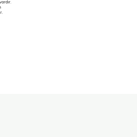
vardır.
n
r.