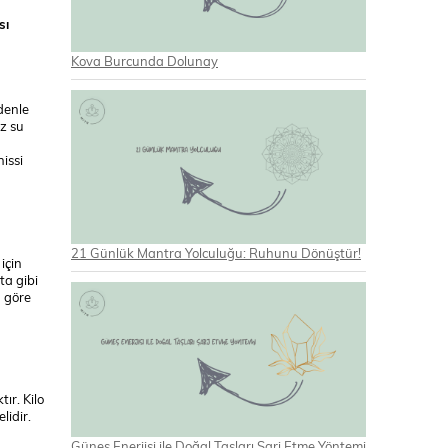
sı
Kova Burcunda Dolunay
denle
iz su
hissi
21 Günlük Mantra Yolculuğu: Ruhunu Dönüştür!
için
ta gibi
a göre
ır. Kilo
lidir.
Güneş Enerjisi ile Doğal Taşları Şarj Etme Yöntemi