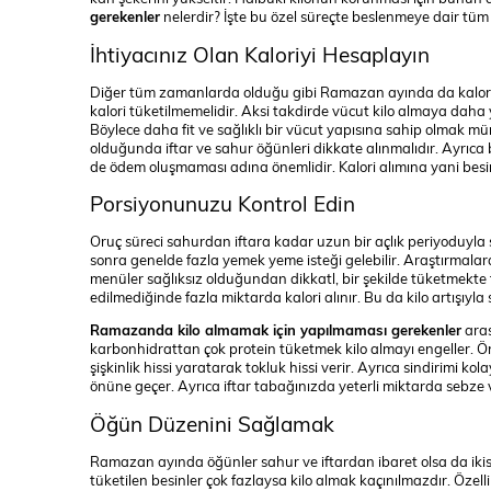
gerekenler
nelerdir? İşte bu özel süreçte beslenmeye dair tüm i
İhtiyacınız Olan Kaloriyi Hesaplayın
Diğer tüm zamanlarda olduğu gibi Ramazan ayında da kalori 
kalori tüketilmemelidir. Aksi takdirde vücut kilo almaya daha 
Böylece daha fit ve sağlıklı bir vücut yapısına sahip olmak m
olduğunda iftar ve sahur öğünleri dikkate alınmalıdır. Ayrıca b
de ödem oluşmaması adına önemlidir. Kalori alımına yani besinl
Porsiyonunuzu Kontrol Edin
Oruç süreci sahurdan iftara kadar uzun bir açlık periyoduyla sü
sonra genelde fazla yemek yeme isteği gelebilir. Araştırmalar
menüler sağlıksız olduğundan dikkatl, bir şekilde tüketmekte 
edilmediğinde fazla miktarda kalori alınır. Bu da kilo artışıyla
Ramazanda kilo almamak için yapılmaması gerekenler
aras
karbonhidrattan çok protein tüketmek kilo almayı engeller. Ön
şişkinlik hissi yaratarak tokluk hissi verir. Ayrıca sindirimi ko
önüne geçer. Ayrıca iftar tabağınızda yeterli miktarda sebze 
Öğün Düzenini Sağlamak
Ramazan ayında öğünler sahur ve iftardan ibaret olsa da ikisi
tüketilen besinler çok fazlaysa kilo almak kaçınılmazdır. Özelli