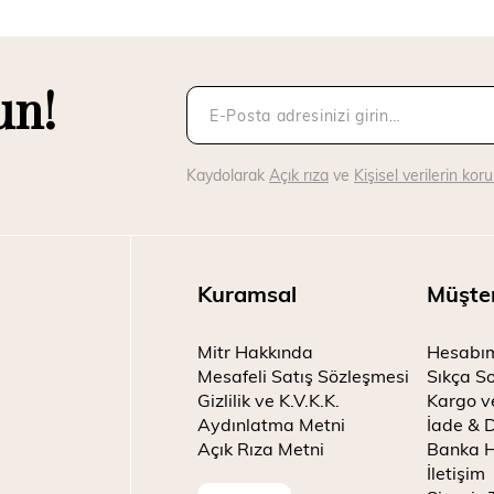
un!
Kaydolarak
Açık rıza
ve
Kişisel verilerin ko
Kuramsal
Müşte
Mitr Hakkında
Hesabı
Mesafeli Satış Sözleşmesi
Sıkça So
Gizlilik ve K.V.K.K.
Kargo v
Aydınlatma Metni
İade & 
Açık Rıza Metni
Banka H
İletişim