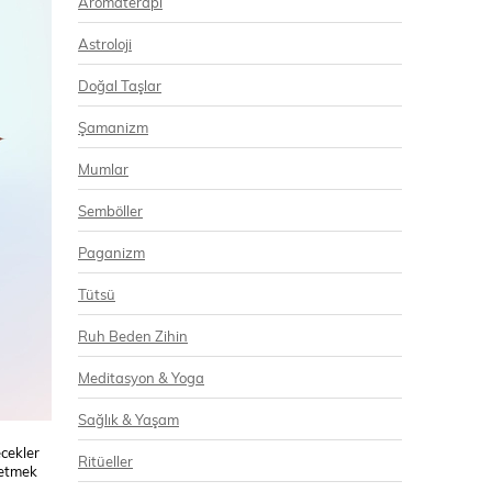
Aromaterapi
Astroloji
Doğal Taşlar
Şamanizm
Mumlar
Semböller
Paganizm
Tütsü
Ruh Beden Zihin
Meditasyon & Yoga
Sağlık & Yaşam
ecekler
Ritüeller
ketmek