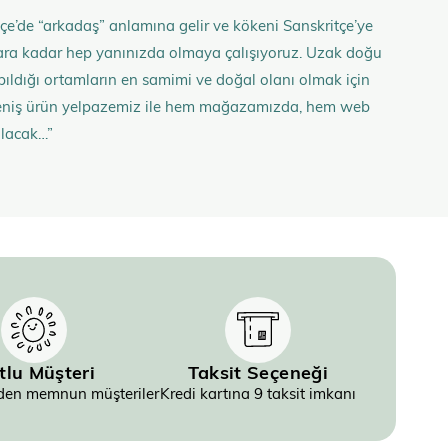
çe’de “arkadaş” anlamına gelir ve kökeni Sanskritçe’ye
anlara kadar hep yanınızda olmaya çalışıyoruz. Uzak doğu
 yapıldığı ortamların en samimi ve doğal olanı olmak için
n geniş ürün yelpazemiz ile hem mağazamızda, hem web
olacak…”
tlu Müşteri
Taksit Seçeneği
inden memnun müşteriler
Kredi kartına 9 taksit imkanı