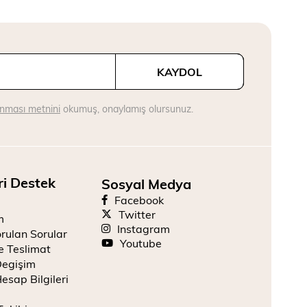
KAYDOL
runması metnini
okumuş, onaylamış olursunuz.
ri Destek
Sosyal Medya
Facebook
Twitter
m
Instagram
rulan Sorular
Youtube
e Teslimat
Degişim
esap Bilgileri