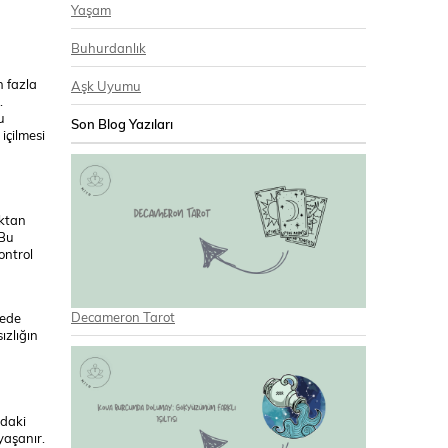
Yaşam
Buhurdanlık
 fazla
Aşk Uyumu
.
u
Son Blog Yazıları
içilmesi
ıktan
 Bu
ontrol
Decameron Tarot
dede
ızlığın
ndaki
yaşanır.