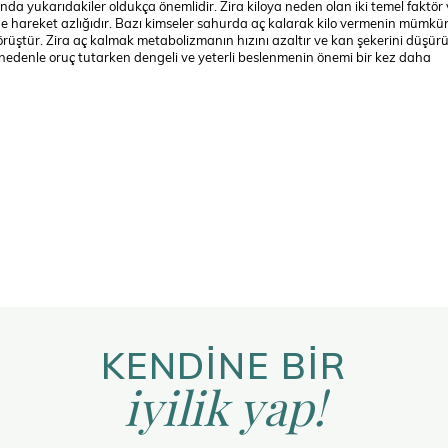
da yukarıdakiler oldukça önemlidir. Zira kiloya neden olan iki temel faktör 
i de hareket azlığıdır. Bazı kimseler sahurda aç kalarak kilo vermenin mümkü
örüştür. Zira aç kalmak metabolizmanın hızını azaltır ve kan şekerini düşürü
 nedenle oruç tutarken dengeli ve yeterli beslenmenin önemi bir kez daha
KENDİNE BİR
iyilik yap!