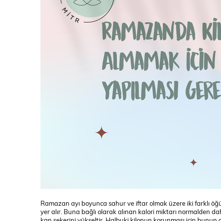
Ramazan ayı boyunca sahur ve iftar olmak üzere iki farklı öğün
yer alır. Buna bağlı olarak alınan kalori miktarı normalden d
kan şekerini yükseltir. Halbuki kilonun korunması için bunun