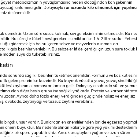
r. Şayet metabolizmanın yavaşlamasına neden olacağından kan şekerinin
yacağı anlamına gelir. Dolayısıyla
ramazanda kilo almamak için yapılma
niz de önemlidir.
ak demektir. Uzun süre susuz kalmak, sıvı gereksiniminin artmasıdır. Bu ne
idir. Bu süreçte tüketilmesi gereken su miktarı ise 1,5-2 litre sudur. Yeters
zluğu gidermek için bol su içeren sebze ve meyvelerin alınması da
ık gibi besinler verilebilir. Bu sebzeler lif de içerdiği için uzun süre tokluk 
işe maden suyu da tüketebilirsiniz.
üketin
da sahurda sağlıklı besinleri tüketmek önemlidir. Formunu ve kas kütlesini
la ilk gelen protein ise kazeindir. Bu kaynak vücutta yavaş yavaş sindirildiği 
 kütlesi kaybının olmaması anlamına gelir. Dolayısıyla sahurda süt ve yumur
dımcı olan diğer besin grubu ise sağlıklı yağlardır. Protein ve karbonhidrat
i uzatır. Ayrıca daha fazla enerji verdiğinden güç içinde halsiz ve enerjisiz
ş, avokado, zeytinyağı ve tuzsuz zeytini verebiliriz.
a birçok unsur vardır. Bunlardan en önemlilerinden biri de egzersiz yapmakt
n önemi büyüktür. Bu nedenle alınan kaloriye göre yağ yakımı desteklenme
vdiğiniz bir sporu yapabilirsiniz. Ancak oruçluyken yoğun ve uzun süren