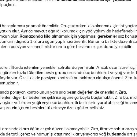
puçları...
hesaplaması yapmak önemlidir. Oruç tutarken kilo almamak için ihtiyaçtan
yatkın olur. Ayrıca mevcut ağırlığı korumak için yağ yakımı da hedeflenebilir
ümkün olur.
Ramazanda kilo almamak için yapılması gerekenler
söz konus
unların dışında 1-2 ara öğün yapılması önerilir. Bununla birlikte düzenli su 
erin porsiyon ve enerji miktarlarına göre beslenmek çok daha iyi olabilir.
rer. İftarda istenilen yemekler sofralarda yerini alır. Ancak uzun süreli açl
a göre en fazla tüketilen besin grubu arasında karbonhidrat ve yağ vardır.
fayda var. Özellikle de porsiyon kontrolü bu noktada oldukça önemli. Zira, k
 sonuçlanır.
ında porsiyon kontrolünün yanı sıra besin değerleri de önemlidir. Zira,
erilen diğer bir beslenme şekli ise öğüne çorbayla başlamaktır. Zira bu, mi
laylaştırır ve birden yağlı veya karbonhidratlı besinlerin yaratabileceği hazıms
ve protein içeren besinleri tüketmeye özen göstermelisiniz.
 arasındaki ara öğünler çok düzenli olamayabilir. Zira, iftar ve sahur arası
kle de tatlı, çerez ve hamur işi atıştırmalıklar yeniyorsa yağ kütlesinde artış 