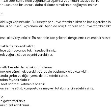
an 1.5 saat sonra hafif yoğunlukta egzersiz yapmaları tavsiye edilir.
r
hususunda bir unsuru daha dikkate almalısınız. sağlayabilirsiniz.
er
ldukça kapsamlıdır. Bu süreçte sahur ve iftarda dikkat edilmesi gereken b
in bu iki öğün oldukça önemlidir. Aşağıda oruç tutarken sahur ve iftarda dikk
el aktiviteyi etkiler. Bu nedenle kan şekerini dengelemek ve enerjik hisset
ekler tercih edilmelidir.
lece gün boyunca tok hissedebilirsiniz.
ak yoğurt, süt ve peyniri verebiliriz.
tlı. besinlerden uzak durmalısınız.
yemeklere yönelmek gerekir. Çorbayla başlamak oldukça iyidir.
ında çorba ve diğer yemekleri tüketebilirsiniz.
ndan faydalı olabilir.
saat sonra tüketmeniz önerilir.
n yerine sütlü, komposto ve meyveli tatlıları tercih edebilirsiniz.
iz.
 göstermelisiniz.
ini artırabilirsiniz.