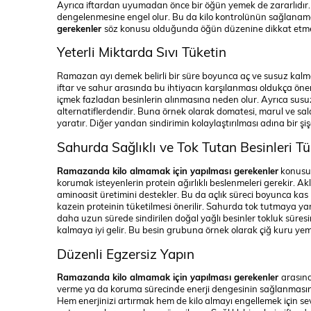
Ayrıca iftardan uyumadan önce bir öğün yemek de zararlıdı
dengelenmesine engel olur. Bu da kilo kontrolünün sağlanama
gerekenler
söz konusu olduğunda öğün düzenine dikkat etme
Yeterli Miktarda Sıvı Tüketin
Ramazan ayı demek belirli bir süre boyunca aç ve susuz kalm
iftar ve sahur arasında bu ihtiyacın karşılanması oldukça öneml
içmek fazladan besinlerin alınmasına neden olur. Ayrıca susu
alternatiflerdendir. Buna örnek olarak domatesi, marul ve salatal
yaratır. Diğer yandan sindirimin kolaylaştırılması adına bir ş
Sahurda Sağlıklı ve Tok Tutan Besinleri T
Ramazanda kilo almamak için yapılması gerekenler
konusun
korumak isteyenlerin protein ağırlıklı beslenmeleri gerekir. Ak
aminoasit üretimini destekler. Bu da açlık süreci boyunca kas
kazein proteinin tüketilmesi önerilir. Sahurda tok tutmaya yar
daha uzun sürede sindirilen doğal yağlı besinler tokluk süresin
kalmaya iyi gelir. Bu besin grubuna örnek olarak çiğ kuru yemi
Düzenli Egzersiz Yapın
Ramazanda kilo almamak için yapılması gerekenler
arasınd
verme ya da koruma sürecinde enerji dengesinin sağlanmasını
Hem enerjinizi artırmak hem de kilo almayı engellemek için se