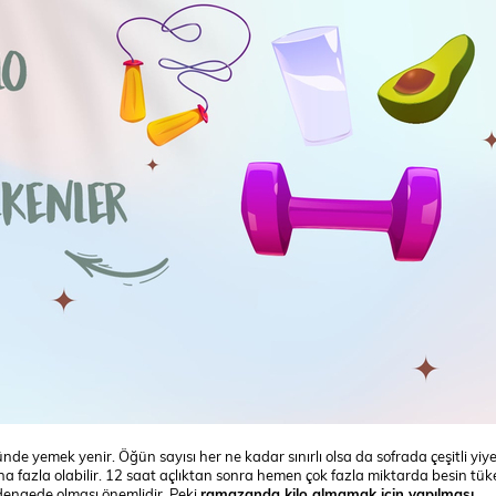
de yemek yenir. Öğün sayısı her ne kadar sınırlı olsa da sofrada çeşitli yiy
aha fazla olabilir. 12 saat açlıktan sonra hemen çok fazla miktarda besin tü
 dengede olması önemlidir. Peki
ramazanda kilo almamak için yapılması