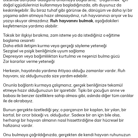
doğal içgüdülerinizi kullanmaya başladığınızda, altı duyunuz da
keskinleşebilir. Bu biraz tuhaf gibi görünse de, dönüşüm ve daha iyi bir
yaşama adım atmaya hazır olmasaydınız, ruh hayvanınızı arıyor ve bu
yazıyı okuyor olmazdınız.
Ruh hayvanını bulmak
, aşağıdakileri
keşfetmenize yardımcı olabilir:
Toksik bir ilişkiyi bırakma, zam isteme ya da istediğiniz o eğitime
başlama cesareti
Daha etkili iletişim kurma veya gerçeği söyleme yeteneği
Sezgisel ve psişik benliğinizle uyum sağlama
Depresyon veya bağımlılıktan kurtulma ve neşenizi bulma gücü
Zor kararlar verme yeteneği
Herkesin, hayatında yardıma ihtiyacı olduğu zamanlar vardır.
Ruh
hayvanı
, siz olduğunuzda size yardım edebilir.
Onunla bağlantı kurmaya çalışmanız, gerçek benliğinize tekamül
etmeye hazır olduğunuzun bir işaretidir. Tıpkı bir çocuğun anne ve
babası ile benzer özelliklere sahip olması gibi, aslında diğer tüm canlılar
ile de akrabayız.
Bunun gerçekte özetlediği şey; o parçanızın bir kaplan, bir yılan, bir
kartal, bir cırcır böceği vs. olduğudur. Sadece bir an için bile olsa,
herhangi bir hayvan olmanın nasıl hissettirdiğine dair hücresel bir
hafızanız vardır.
Onu bulmaya çağrıldığınızda, gerçekten de kendi hayvan ruhunuzun