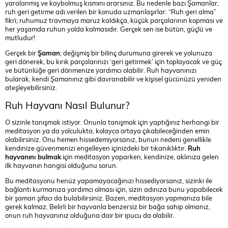
yaralanmış ve kaybolmuş kısmını ararsınız. Bu nedenle bazı
Şamanlar
,
ruh geri getirme adı verilen bir konuda uzmanlaşırlar. “Ruh geri alma”
fikri; ruhumuz travmaya maruz kaldıkça, küçük parçalarının kopması ve
her yaşamda ruhun yolda kalmasıdır. Gerçek sen ise bütün, güçlü ve
mutludur!
Gerçek bir
Şaman
; değişmiş bir bilinç durumuna girerek ve yolunuza
geri dönerek, bu kırık parçalarınızı ‘geri getirmek’ için toplayacak ve güç
ve bütünlüğe geri dönmenize yardımcı olabilir. Ruh hayvanınızı
bularak, kendi
Şaman
ınız gibi davranabilir ve kişisel gücünüzü yeniden
ateşleyebilirsiniz.
Ruh Hayvanı Nasıl Bulunur?
O sizinle tanışmak istiyor. Onunla tanışmak için yaptığınız herhangi bir
meditasyon ya da yolculukta, kolayca ortaya çıkabileceğinden emin
olabilirsiniz. Onu hemen hissedemiyorsanız, bunun nedeni genellikle
kendinize güvenmenizi engelleyen içinizdeki bir tıkanıklıktır.
Ruh
hayvanını bulmak
için meditasyon yaparken, kendinize, aklınıza gelen
ilk hayvanın hangisi olduğunu sorun.
Bu meditasyonu henüz yapamayacağınızı hissediyorsanız, sizinki ile
bağlantı kurmanıza yardımcı olması için, sizin adınıza bunu yapabilecek
bir
şaman şifacı
da bulabilirsiniz. Bazen, meditasyon yapmanıza bile
gerek kalmaz. Belirli bir hayvanla benzersiz bir bağa sahip olmanız,
onun ruh hayvanınız olduğuna dair bir ipucu da olabilir.