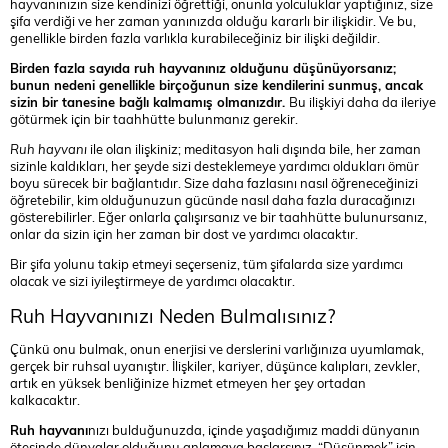
hayvanınızın size kendinizi öğrettiği, onunla yolculuklar yaptığınız, size
şifa verdiği ve her zaman yanınızda olduğu kararlı bir ilişkidir. Ve bu,
genellikle birden fazla varlıkla kurabileceğiniz bir ilişki değildir.
Birden fazla sayıda ruh hayvanınız olduğunu düşünüyorsanız;
bunun nedeni genellikle birçoğunun size kendilerini sunmuş, ancak
sizin bir tanesine bağlı kalmamış olmanızdır.
Bu ilişkiyi daha da ileriye
götürmek için bir taahhütte bulunmanız gerekir.
Ruh hayvanı
ile olan ilişkiniz; meditasyon hali dışında bile, her zaman
sizinle kaldıkları, her şeyde sizi desteklemeye yardımcı oldukları ömür
boyu sürecek bir bağlantıdır. Size daha fazlasını nasıl öğreneceğinizi
öğretebilir, kim olduğunuzun gücünde nasıl daha fazla duracağınızı
gösterebilirler. Eğer onlarla çalışırsanız ve bir taahhütte bulunursanız,
onlar da sizin için her zaman bir dost ve yardımcı olacaktır.
Bir şifa yolunu takip etmeyi seçerseniz, tüm şifalarda size yardımcı
olacak ve sizi iyileştirmeye de yardımcı olacaktır.
Ruh Hayvanınızı Neden Bulmalısınız?
Çünkü onu bulmak, onun enerjisi ve derslerini varlığınıza uyumlamak,
gerçek bir ruhsal uyanıştır. İlişkiler, kariyer, düşünce kalıpları, zevkler,
artık en yüksek benliğinize hizmet etmeyen her şey ortadan
kalkacaktır.
Ruh hayvanı
nızı bulduğunuzda, içinde yaşadığımız maddi dünyanın
ötesinde dünyalar olduğunu anlamaya başlarsınız. “Düşünmek” için