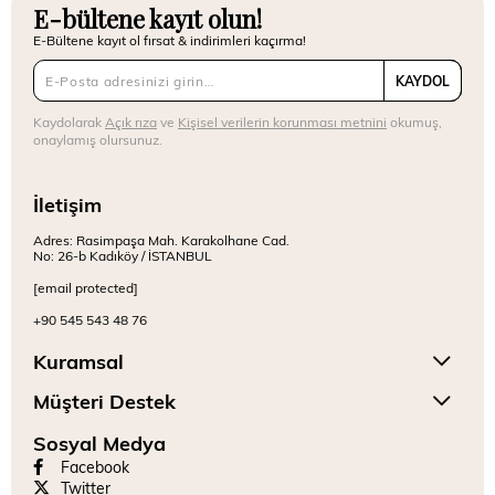
E-bültene kayıt olun!
E-Bültene kayıt ol fırsat & indirimleri kaçırma!
KAYDOL
Kaydolarak
Açık rıza
ve
Kişisel verilerin korunması metnini
okumuş,
onaylamış olursunuz.
İletişim
Adres: Rasimpaşa Mah. Karakolhane Cad.
No: 26-b Kadıköy / İSTANBUL
[email protected]
+90 545 543 48 76
Kuramsal
Müşteri Destek
Sosyal Medya
Facebook
Twitter