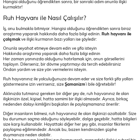
Hangisi olduğunu öğrendikten sonra, bir sonraki adım onunla ilişki
kurmaktır!
Ruh Hayvanı ile Nasıl Çalışılır?
İş, onu bulmakla bitmiyor. Hangisi olduğunu öğrendikten sonra biraz
araştırma yaparak hakkında daha fazla bilgi edinin.
Ruh hayvanı ile
çalışmak
ve ilişki kurmanın bazı yolları ise şöyledir:
Onunla seyahat etmeye devam edin ve şifa isteyin
Hakkında araştırma yaparak daha fazla bilgi edinin
Her zaman yanınızda olduğunu hatırlamak için, onun görsellerini
toplayın. Dilerseniz, bir dövme yaptırmayı da tercih edebilirsiniz
Ondan yardım ve size yön vermelerini isteyin.
Ruh hayvanınız ile yolculuğunuza devam eder ve size farklı şifa yolları
göstermesine izin verirseniz, size
Şamanizm
’i bile öğretebilir!
Aklınızda tutmanız gereken bir diğer şey de, ruh hayvanınız ile olan
ilişkinizin özel, kişisel, hatta samimi bir ilişki olmasıdır. Ayrıca, birkaç
nedenden dolayı kimliğini başkaları ile paylaşmamanız önerilir:
Diğer insanların bilmesi, ruh hayvanınız ile olan ilişkinizi azaltabilir. Size
bu durumun saçma olduğunu söyleyebilir, dalga geçebilir, hatta bilgileri
size karşı kullanabilir. Hayattaki diğer her şey gibi, insanlar fikirlerini
paylaşma eğilimindedir. Ancak bu, bazen kendinizden şüphe
duymanıza neden olabilir.
Ruh hayvanınızın kimliğini paylaşmayarak, aranızdaki ilişkiyi ruhsal bir