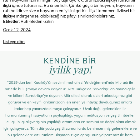
ilişki içinde tutarsınız. Bu önemlidir. Çünkü güçlü bir hayvan, hayvanın
ruh halidir ve size o hayvanın en iyisini getirir. İlişki tamamen fiziksel bir
ilişkiye indirgenirse, alabileceğiniz şifayı sınırlandırabilirsiniz.
Etiketler:
Ruh-Beden-Zihin
Ocak 12, 2024
Listeye dön
KENDİNE BİR
iyilik yap!
“2019’dan beri Kadıköy’ün sevimli mahallesi Yeldeğirmeni’nde Mitr adı ile
sizlerle buluşmaya devam ediyoruz. Mitr Türkçe’de “arkadaş” anlamına gelir
ve kökeni Sanskritçe’ye dayanır. Mitr ailesi olarak sizleri arkadaşımız gibi
görüyor ve en keyifli anlarınızdan, en enerjiye ihtiyaç duyduğunuz anlara
kadar hep yanınızda olmaya çalışıyoruz. Uzak doğu gelenekleri ile
harmanlanmış hissiyatların paylaşıldığı; yoga, meditasyon ve çeşitli ritüeller
ile ilgili bilgi alışverişinin yapıldığı ortamların en samimi ve doğal olanı olmak
için çalışıyoruz. Tüm dünyada çeşitli zamanlarda benimsenmiş geleneklere ve
bu geleneklere ait ürünlere ulaşmanız için geniş ürün yelpazemiz ile hem