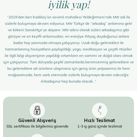
iyilik yap!
“2019’dan beri Kadıköy’ün sevimli mahallesi Yeldeğirmeni’nde Mitr adı ile
sizlerle buluşmaya devam ediyoruz. Mitr Türkçe’de “arkadaş” anlamına gelir
ve kökeni Sanskritçe’ye dayanır. Mitr ailesi olarak sizleri arkadaşımız gibi
görüyor ve en keyifli anlarınızdan, en enerjiye ihtiyaç duyduğunuz anlara
kadar hep yanınızda olmaya çalışıyoruz. Uzak doğu gelenekleri ile
harmanlanmış hissiyatların paylaşıldığı; yoga, meditasyon ve çeşitli ritüeller
ile ilgili bilgi alışverişinin yapıldığı ortamların en samimi ve doğal olanı olmak
için çalışıyoruz. Tüm dünyada çeşitli zamanlarda benimsenmiş geleneklere ve
bu geleneklere ait ürünlere ulaşmanız için geniş ürün yelpazemiz ile hem
mağazamızda, hem web sitemizde sizlerle buluşmaya devam edeceğiz.
Arkadaşınız hep burada olacak…”
Güvenli Alışveriş
Hızlı Teslimat
SSL sertifikası ile bilgileriniz güvende
1-3 iş günü içinde teslimat