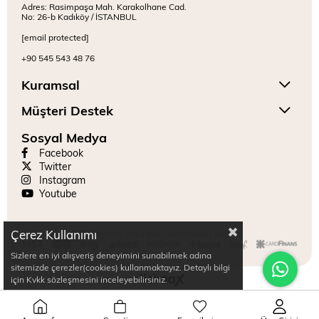
Adres: Rasimpaşa Mah. Karakolhane Cad.
No: 26-b Kadıköy / İSTANBUL
[email protected]
+90 545 543 48 76
Kuramsal
Müşteri Destek
Sosyal Medya
Facebook
Twitter
Instagram
Youtube
Çerez Kullanımı
Copyright © 2024 Mitr. Tüm hakları saklıdır.
Sizlere en iyi alışveriş deneyimini sunabilmek adına
sitemizde çerezler(cookies) kullanmaktayız. Detaylı bilgi
için Kvkk sözleşmesini inceleyebilirsiniz.