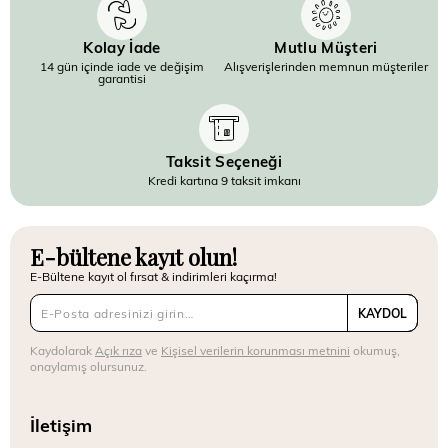
Kolay İade
Mutlu Müşteri
14 gün içinde iade ve değişim
Alışverişlerinden memnun müşteriler
garantisi
Taksit Seçeneği
Kredi kartına 9 taksit imkanı
E-bültene kayıt olun!
E-Bültene kayıt ol fırsat & indirimleri kaçırma!
KAYDOL
Kaydolarak
Açık rıza
ve
Kişisel verilerin korunması metnini
okumuş,
onaylamış olursunuz.
İletişim