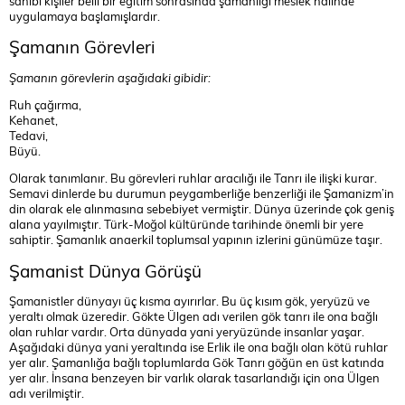
sahibi kişiler belli bir eğitim sonrasında şamanlığı meslek halinde
uygulamaya başlamışlardır.
Şamanın Görevleri
Şamanın görevlerin aşağıdaki gibidir:
Ruh çağırma,
Kehanet,
Tedavi,
Büyü.
Olarak tanımlanır. Bu görevleri ruhlar aracılığı ile Tanrı ile ilişki kurar.
Semavi dinlerde bu durumun peygamberliğe benzerliği ile Şamanizm’in
din olarak ele alınmasına sebebiyet vermiştir. Dünya üzerinde çok geniş
alana yayılmıştır. Türk-Moğol kültüründe tarihinde önemli bir yere
sahiptir. Şamanlık anaerkil toplumsal yapının izlerini günümüze taşır.
Şamanist Dünya Görüşü
Şamanistler dünyayı üç kısma ayırırlar. Bu üç kısım gök, yeryüzü ve
yeraltı olmak üzeredir. Gökte Ülgen adı verilen gök tanrı ile ona bağlı
olan ruhlar vardır. Orta dünyada yani yeryüzünde insanlar yaşar.
Aşağıdaki dünya yani yeraltında ise Erlik ile ona bağlı olan kötü ruhlar
yer alır. Şamanlığa bağlı toplumlarda Gök Tanrı göğün en üst katında
yer alır. İnsana benzeyen bir varlık olarak tasarlandığı için ona Ülgen
adı verilmiştir.