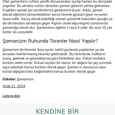
Ölen şamanların ruhları yeraltı dünyasından ayrılıp hemen bu dünyada
yaşarlar. Bu akraba ruhları olmadan şaman görevini yerine getiremez.
Engelleri aşmak için yardımlarına gereksinim duyar. Aday, şaman
olarak eğitimini tamamladıktan sonra törenle giysisini giyer ve yemin
duası edilir. Sonuç olarak bakıldığı zaman şamanlık babadan çocuğa ya
da akrabadan akrabaya geçer. Kişinin cinsel olgunlaşma zamanında
şamanlığa davet olur. Şamanların eğitimi 3 veya 5 yıldır. Bu süre 10 yıla
kadar da uzayabilir.
Şamanizm Ruhunda Törenler Nasıl Yapılır?
Şamanizm’de törenler ikiye ayrılır; belirli günlerde yapılanlar ya da
önceden belirlenmemiş törenler şeklindedir. Bu törenlerde, halkların
inanç, gelenek ve göreneklerine göre farklılıklar olur. Fakat mutlaka
kurban adeti vardır. Kutsal sayılan bir alana, bir değere bir şey sunmak,
eşya adamak kansız kurban olarak geçer. Şaman’ın davuluna veya
kutsal ağaçlara bez bağlamakta kansız kurban olarak geçer.
Etiketler:
Şamanizm
Ocak 11, 2024
Listeye dön
KENDİNE BİR