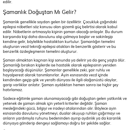
edilir.
Şamanlık Doğuştan Mı Gelir?
Şamanlık genellikle soydan gelen bir özelliktir. Çocukluk çağındaki
epilepsi nöbetleri söz konusu olan gizemli güç belirtisi olarak kabul
edilir. Nöbetlerin artmasıyla kişinin şaman olacağı anlaşılır. Bu durum
karşısında kişi daha davulunu alıp çalmaya başlar ve sakinleşip
kendine gelir, böylelikle hastalıktan kurtulur. Şamanlığın temelini
oluşturan vecd tekniği epilepsi atakları ile benzerlik gösterir ve bu
benzerlik özdeşleşmenin temelini oluşturur.
Şaman olmaktan kaçınan kişi sonunda ya delirir ya da genç yaşta ölür.
Şamanlığı bırakan kişilerde ise hastalık olarak epilepsinin yeniden
başlayacağı düşünülür. Şamanlar genellikle zeki, şair ruhlu ve
hayalperest olarak tanımlanırlar. Ayin esnasında vecd içinde
kendinden geçip gök ve yeraltı dünyası ile ilgili olağanüstü olaylar,
garip varlıklar anlatır. Şaman ayıldıktan hemen sonra ise hiçbir şey
hatırlamaz.
Sadece eğitimle şaman olunamayacağı gibi doğuştan gelen yatkınlık ve
yetenek de şaman olmak için yeterli kriterler değildir. Şaman
mesleğindeki gücü, bilgiyi ve iradeyi atalarından alır. Böylece ayin
esnasında davulunu yönetmeyi, dualar okuyup ruhları çağırmayı ve
onların yardımıyla ruhunu bedeninden ayırıp aydınlık ya da karanlık
dünyaya gönderip dengeyi sağlamayı doğru bir şekilde sağlar.