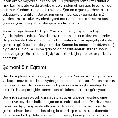
İnsanlara ve hayvan sürülerini kötülük yapmaya hazır kötü ruhlarla
ilişki kurmak, ata ya da akraba gruplarından alınan güç ile şaman da
bulunur. Yardımcı ruhlar etkili olamaz. Şamanın gücü yardımcı ruhların
çokluğuyla orantılıdır. Büyük şamanların 10, küçük şamanların 2
yardımcı ruhları olur. Ayinlerde yardımcı ruhlar geldikten sonra başlar.
Şaman içine girmiş olan ruha göre özellik kazanır.
Mesela ateşe dayanıklılık gibi. Yardımcı ruhlar; hayvan ve kuş
figürlerinden esinlenir. Böylelikle iyi ruhların etkilerini devam ettirirler.
Bir yandan da kötü ruhların zararlı hamlelerini önlemeye çalışsalar da
şamanın gücü bu konuda yeterli olur. Şaman bu amaçlar ile düzenlediği
ayinlerde ruhları ile ilişkiye girip onları hoşnut ederek istenen sonucu
almaya çalışır. Ruhlarla bu ilişkiyi kurabilmek için yetenek ve yatkınlık
önemlidir.
Şamanlığın Eğitimi
Belli bir eğitimi almak o kişiyi şaman yapmaz. Şamanlık doğuştan gelir
ve kaçınılmaz bir özelliktir. Aydın şamanların, ruhlar tarafından seçilmiş
olduklarına inanılır. Şaman seçimi kişisel iradeye bağlı olmadığı da
belirtilir. Bu seçim kişide tanımlanan bir takım belirtilere göre yapılır.
Böylelikle şaman olacak kişinin üstün güçleri önceden gösterdiğine
inanılır ve böylelikle halk onu şaman olarak kabul eder. Örnek vermek
gerekirse dişi çıkmış ya da altı parmakta doğan bir bebeğin ileride
şaman olması beklenir. Hastalık gibi bir sebeple uzun süre klanından
uzak kalan bir kişi daha sonrasında ortaya çıkarsa şaman olarak kabul