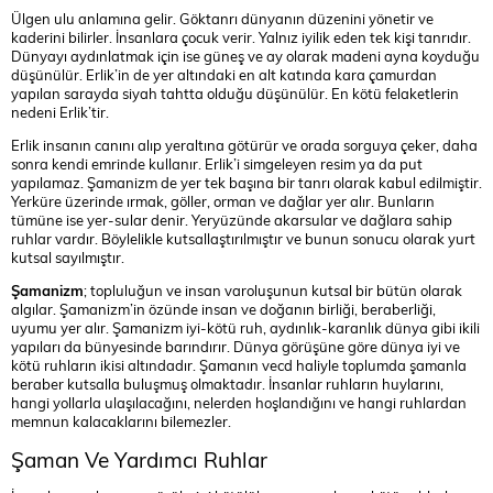
Ülgen ulu anlamına gelir. Göktanrı dünyanın düzenini yönetir ve
kaderini bilirler. İnsanlara çocuk verir. Yalnız iyilik eden tek kişi tanrıdır.
Dünyayı aydınlatmak için ise güneş ve ay olarak madeni ayna koyduğu
düşünülür. Erlik’in de yer altındaki en alt katında kara çamurdan
yapılan sarayda siyah tahtta olduğu düşünülür. En kötü felaketlerin
nedeni Erlik’tir.
Erlik insanın canını alıp yeraltına götürür ve orada sorguya çeker, daha
sonra kendi emrinde kullanır. Erlik’i simgeleyen resim ya da put
yapılamaz. Şamanizm de yer tek başına bir tanrı olarak kabul edilmiştir.
Yerküre üzerinde ırmak, göller, orman ve dağlar yer alır. Bunların
tümüne ise yer-sular denir. Yeryüzünde akarsular ve dağlara sahip
ruhlar vardır. Böylelikle kutsallaştırılmıştır ve bunun sonucu olarak yurt
kutsal sayılmıştır.
Şamanizm
; topluluğun ve insan varoluşunun kutsal bir bütün olarak
algılar. Şamanizm’in özünde insan ve doğanın birliği, beraberliği,
uyumu yer alır. Şamanizm iyi-kötü ruh, aydınlık-karanlık dünya gibi ikili
yapıları da bünyesinde barındırır. Dünya görüşüne göre dünya iyi ve
kötü ruhların ikisi altındadır. Şamanın vecd haliyle toplumda şamanla
beraber kutsalla buluşmuş olmaktadır. İnsanlar ruhların huylarını,
hangi yollarla ulaşılacağını, nelerden hoşlandığını ve hangi ruhlardan
memnun kalacaklarını bilemezler.
Şaman Ve Yardımcı Ruhlar