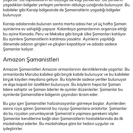
yaşadıkları bölgeler yerleşim yerlerinin oldukça uzağında bulunuyor. Bu
kabileler gibi Karaip bölgesinde de Şamanistlerin yaşadığı bölgeler
bulunuyor.
Karaip adalarında bulunan santa marta adası her yıl üç hafta Şaman
ayinlerine ev sahipliği yapıyor. Kolombiya şamanlarının organize ettiği
bu ayine Kanada, Peru ve Meksika gibi birçok ülke Şamanları katılıyor.
Bu ayinlere Şamanistlerin katılması yasaktır. Ayinlerin yapıldığı
dönemde adanın girişleri ve çıkışları kapatılıyor ve adada sadece
Şamanlar kalıyor.
Amazon Şamanistleri
Amazon Şamanistleri Amazon ormanlarının derinliklerinde yaşarlar. Bu
ormanlarda Marubo kabilesi gibi birçok kabile bulunuyor ve bu kabileler
birçok köyden meydana geliyor. Bu köylerde sadece yerliler bulunuyor
ve dışa kapalı bir özellikleri bulunuyor. Bu köylerin hepsi bir Şaman
lidere sahiptir ve Şaman liderler ile ayinler düzenlerler. Şamanlar bu
ayinlerde Şamanistlere bölgenin çayından ikram eder.
Bu çayı içen Şamanistler halüsinasyonlar görmeye başlar. Ayinlerden
sonra rüya gören Şamanist bu rüyayı Şamanlara anlatırlar. Şamanlar
da bu rüyaları yorumlayarak Şamanist’e yapması gerekeni söyler.
Şamanlar kendilerine bağlı olan Şamanistlerin hastalıklarında da ilk
müdahaleyi ederler. Bu müdahaleye göre bir tedavi uygular ve
iyileştirirler.