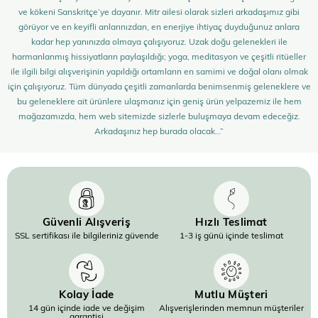
ve kökeni Sanskritçe’ye dayanır. Mitr ailesi olarak sizleri arkadaşımız gibi
görüyor ve en keyifli anlarınızdan, en enerjiye ihtiyaç duyduğunuz anlara
kadar hep yanınızda olmaya çalışıyoruz. Uzak doğu gelenekleri ile
harmanlanmış hissiyatların paylaşıldığı; yoga, meditasyon ve çeşitli ritüeller
ile ilgili bilgi alışverişinin yapıldığı ortamların en samimi ve doğal olanı olmak
için çalışıyoruz. Tüm dünyada çeşitli zamanlarda benimsenmiş geleneklere ve
bu geleneklere ait ürünlere ulaşmanız için geniş ürün yelpazemiz ile hem
mağazamızda, hem web sitemizde sizlerle buluşmaya devam edeceğiz.
Arkadaşınız hep burada olacak…”
Güvenli Alışveriş
Hızlı Teslimat
SSL sertifikası ile bilgileriniz güvende
1-3 iş günü içinde teslimat
Kolay İade
Mutlu Müşteri
14 gün içinde iade ve değişim
Alışverişlerinden memnun müşteriler
garantisi