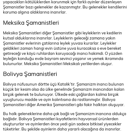
yapacakları kötülüklerden korunmak için farklı ayinler düzenleyen
Şamanistler bazı gelenekler de kazanmıştır. Bu gelenekler kendilerini
koruma algına aldıklarına inanırlar.
Meksika Şamanistleri
Meksika Şamanistleri diğer Şamanistler gibi leyleklerin ve kedilerin
kutsal olduklarına inanırlar. Leyleklerin geleceği zamana yakın
Şamanistler evlerinin çatılarına leylek yuvası kurarlar. Leylekler
geldikleri zaman hangi evin üstüne yuva kuracaksa o eve bereket
getireceği ve köyü ruhlardan koruyacağı inancı hakimdi. O yüzden
leyleğin konduğu evde bayram sevinci yaşanır ve yemek ikramında
bulunurlar. Meksika Şamanistleri Meksikalı yerlilerden oluşur.
Bolivya Şamanistleri
Bolivya nüfusunun dörtte üçü Katolik’tir. Şamanizm inancı bulunan
küçük bir kesim olsa da ülke genelinde Şamanizm inancından kalan
birçok gelenek te bulunuyor. Ülkede eski çağlardan kalma birçok
uyuşturucu madde ve ayin kalıntısına da rastlanmıştır. Bolivya
Şamanistleri diğer Amerika Şamanistleri gibi fakir halktan oluşuyor.
Bu halk geleneklerine daha çok bağlı ve Şamanizm inancına oldukça
bağlıdır. Bolivya Şamanistleri kıyafetlerini hayvansal ürünlerden
oluştururlar ve ayinlerden önce yedi gün sadece bitkisel yiyecekler
tüketirler. Bu şekilde ayinlerin daha yararlı olacağına da inanırlar.