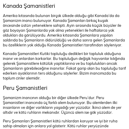
Kanada Şamanistleri
Amerika kıtasında bulunan birçok ülkede olduğu gibi Kanada’da da
Şamanizm inancı bulunuyor. Kanada Şamanları birkaç kuşak
öncesinde üstün yeteneklere sahipti. Ayin sırasında küçük büyüler ile
göz boyayan Şamanlarda yok olma yetenekleri ile haftalarca yok
oldukları da görülüyordu. Amerika kıtasında Şamanlara yapılan
saldırıda bu Şamanların öldürüldüğü ve daha sonra gelen Şamanlarda
bu özelliklerin yok olduğu Kanada Şamanistleri tarafından söyleniyor.
Kanada Şamanistleri Kutiki topluluğu dedikleri bir topluluk olduğuna
inanır ve onlardan korkarlar. Bu topluluğun değişik hayvanlar kılığında
gelerek Şamanistlere kötülük yaptıklarına ve bu toplulukları ancak
Şamanların görebileceğine inanırlar. Fakat garip olan bu topluluğu tarif
ederken ayaklarının ters olduğunu söylerler. Bizim inancımızda bu
toplum cinler alemidir.
Peru Şamanistleri
Şamanizm inancının olduğu bir diğer ülkede Peru’dur. Peru
Şamanistleri inancında üç farklı alem bulunuyor. Bu alemlerden ilki
insanların ve diğer varlıkların yaşadığı yer yüzüdür. İkinci alem de yer
altıdır ve kötü ruhların mekanıdır. Üçüncü alem ise gök yüzüdür.
Peru Şamanları Şamanistleri kötü ruhlardan koruyor ve iyi bir ruha
sahip olmaları için onlara yol gösterir. Kötü ruhlar yeryüzünde