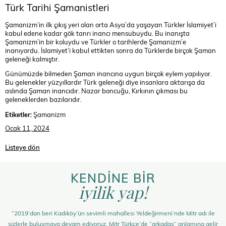
Türk Tarihi Şamanistleri
Şamanizm’in ilk çıkış yeri olan orta Asya’da yaşayan Türkler İslamiyet’i
kabul edene kadar gök tanrı inancı mensubuydu. Bu inanışta
Şamanizm’in bir koluydu ve Türkler o tarihlerde Şamanizm’e
inanıyordu. İslamiyet’i kabul ettikten sonra da Türklerde birçok Şaman
geleneği kalmıştır.
Günümüzde bilmeden Şaman inancına uygun birçok eylem yapılıyor.
Bu gelenekler yüzyıllardır Türk geleneği diye insanlara aktarışa da
aslında Şaman inancıdır. Nazar boncuğu, Kırkının çıkması bu
geleneklerden bazılarıdır.
Etiketler:
Şamanizm
Ocak 11, 2024
Listeye dön
KENDİNE BİR
iyilik yap!
“2019’dan beri Kadıköy’ün sevimli mahallesi Yeldeğirmeni’nde Mitr adı ile
sizlerle buluşmaya devam ediyoruz. Mitr Türkçe’de “arkadaş” anlamına gelir