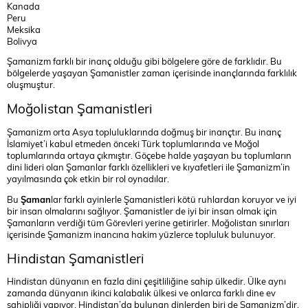
Kanada
Peru
Meksika
Bolivya
Şamanizm farklı bir inanç olduğu gibi bölgelere göre de farklıdır. Bu
bölgelerde yaşayan Şamanistler zaman içerisinde inançlarında farklılık
oluşmuştur.
Moğolistan Şamanistleri
Şamanizm orta Asya topluluklarında doğmuş bir inançtır. Bu inanç
İslamiyet’i kabul etmeden önceki Türk toplumlarında ve Moğol
toplumlarında ortaya çıkmıştır. Göçebe halde yaşayan bu toplumların
dini lideri olan Şamanlar farklı özellikleri ve kıyafetleri ile Şamanizm’in
yayılmasında çok etkin bir rol oynadılar.
Bu
Şaman
lar farklı ayinlerle Şamanistleri kötü ruhlardan koruyor ve iyi
bir insan olmalarını sağlıyor. Şamanistler de iyi bir insan olmak için
Şamanların verdiği tüm Görevleri yerine getirirler. Moğolistan sınırları
içerisinde Şamanizm inancına hakim yüzlerce topluluk bulunuyor.
Hindistan Şamanistleri
Hindistan dünyanın en fazla dini çeşitliliğine sahip ülkedir. Ülke aynı
zamanda dünyanın ikinci kalabalık ülkesi ve onlarca farklı dine ev
sahipliği yapıyor. Hindistan’da bulunan dinlerden biri de Şamanizm’dir.