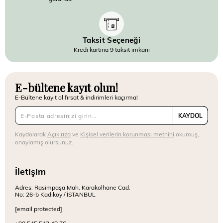
Taksit Seçeneği
Kredi kartına 9 taksit imkanı
E-bültene kayıt olun!
E-Bültene kayıt ol fırsat & indirimleri kaçırma!
KAYDOL
Kaydolarak
Açık rıza
ve
Kişisel verilerin korunması metnini
okumuş,
onaylamış olursunuz.
İletişim
Adres: Rasimpaşa Mah. Karakolhane Cad.
No: 26-b Kadıköy / İSTANBUL
[email protected]