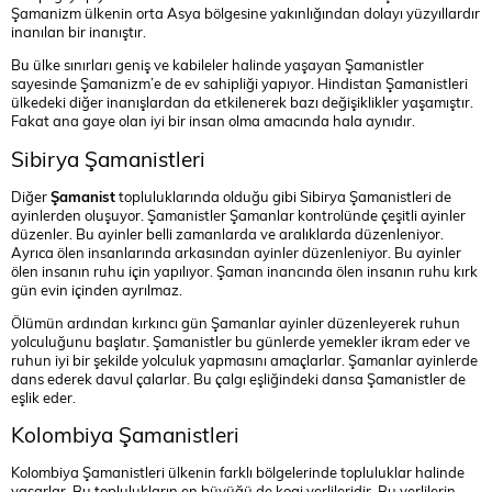
Şamanizm ülkenin orta Asya bölgesine yakınlığından dolayı yüzyıllardır
inanılan bir inanıştır.
Bu ülke sınırları geniş ve kabileler halinde yaşayan Şamanistler
sayesinde Şamanizm’e de ev sahipliği yapıyor. Hindistan Şamanistleri
ülkedeki diğer inanışlardan da etkilenerek bazı değişiklikler yaşamıştır.
Fakat ana gaye olan iyi bir insan olma amacında hala aynıdır.
Sibirya Şamanistleri
Diğer
Şamanist
topluluklarında olduğu gibi Sibirya Şamanistleri de
ayinlerden oluşuyor. Şamanistler Şamanlar kontrolünde çeşitli ayinler
düzenler. Bu ayinler belli zamanlarda ve aralıklarda düzenleniyor.
Ayrıca ölen insanlarında arkasından ayinler düzenleniyor. Bu ayinler
ölen insanın ruhu için yapılıyor. Şaman inancında ölen insanın ruhu kırk
gün evin içinden ayrılmaz.
Ölümün ardından kırkıncı gün Şamanlar ayinler düzenleyerek ruhun
yolculuğunu başlatır. Şamanistler bu günlerde yemekler ikram eder ve
ruhun iyi bir şekilde yolculuk yapmasını amaçlarlar. Şamanlar ayinlerde
dans ederek davul çalarlar. Bu çalgı eşliğindeki dansa Şamanistler de
eşlik eder.
Kolombiya Şamanistleri
Kolombiya Şamanistleri ülkenin farklı bölgelerinde topluluklar halinde
yaşarlar. Bu toplulukların en büyüğü de kogi yerlileridir. Bu yerlilerin