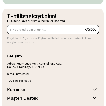
E-bültene kayıt olun!
E-Bültene kayıt ol fırsat & indirimleri kaçırma!
KAYDOL
Kaydolarak
Açık rıza
ve
Kişisel verilerin korunması metnini
okumuş,
onaylamış olursunuz.
İletişim
Adres: Rasimpaşa Mah. Karakolhane Cad.
No: 26-b Kadıköy / İSTANBUL
[email protected]
+90 545 543 48 76
Kuramsal
Müşteri Destek