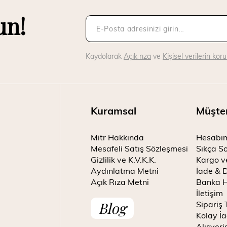
un!
Kaydolarak
Açık rıza
ve
Kişisel verilerin ko
Kuramsal
Müşte
Mitr Hakkında
Hesabı
Mesafeli Satış Sözleşmesi
Sıkça So
Gizlilik ve K.V.K.K.
Kargo v
Aydınlatma Metni
İade & 
Açık Rıza Metni
Banka H
İletişim
Blog
Sipariş 
Kolay İa
Alışveri