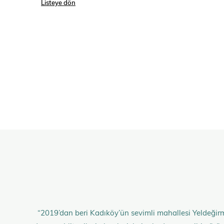
Listeye dön
“2019’dan beri Kadıköy’ün sevimli mahallesi Yeldeğirm