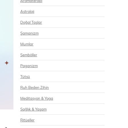
Aromaterapi
Astroloji
Doğal Taşlar
Şamanizm
Mumlar
Semböller
Paganizm
Tütsü
Ruh Beden Zihin
Meditasyon & Yoga
Sağlık & Yaşam
Ritüeller