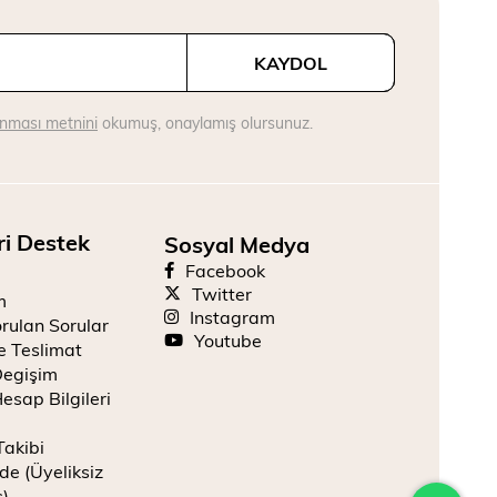
KAYDOL
runması metnini
okumuş, onaylamış olursunuz.
ri Destek
Sosyal Medya
Facebook
Twitter
m
Instagram
rulan Sorular
Youtube
e Teslimat
Degişim
esap Bilgileri
Takibi
de (Üyeliksiz
ş)