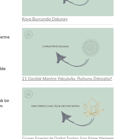
Kova Burcunda Dolunay
lerine
ilde
21 Günlük Mantra Yolculuğu: Ruhunu Dönüştür!
ik bir
um
Güneş Enerjisi ile Doğal Taşları Şarj Etme Yöntemi