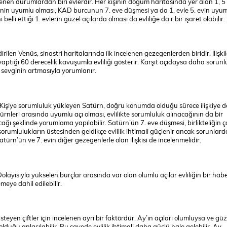
celenen durumlardan biri evlerdir. Her kişinin doğum haritasında yer alan 1, 5 
lerinin uyumlu olması, KAD burcunun 7. eve düşmesi ya da 1. evle 5. evin uyu
 belli ettiği 1. evlerin güzel açılarda olması da evliliğe dair bir işaret olabilir.
ilen Venüs, sinastri haritalarında ilk incelenen gezegenlerden biridir. İlişkil
yaptığı 60 derecelik kavuşumla evliliği gösterir. Karşıt açıdaysa daha sorunlu
 sevginin artmasıyla yorumlanır.
. Kişiye sorumluluk yükleyen Satürn, doğru konumda olduğu sürece ilişkiye d
Satürnleri arasında uyumlu açı olması, evlilikte sorumluluk alınacağının da bir
acağı şeklinde yorumlama yapılabilir. Satürn’ün 7. eve düşmesi, birlikteliğin ç
 sorumlulukların üstesinden geldikçe evlilik ihtimali güçlenir ancak sorunlar
ürn’ün ve 7. evin diğer gezegenlerle olan ilişkisi de incelenmelidir.
olayısıyla yükselen burçlar arasında var olan olumlu açılar evliliğin bir habe
meye dahil edilebilir.
isteyen çiftler için incelenen ayrı bir faktördür. Ay’ın açıları olumluysa ve güz
uğu anlaşılabilir. Bu sayede evlilik ihtimali daha güçlü hale gelebilir. Ay