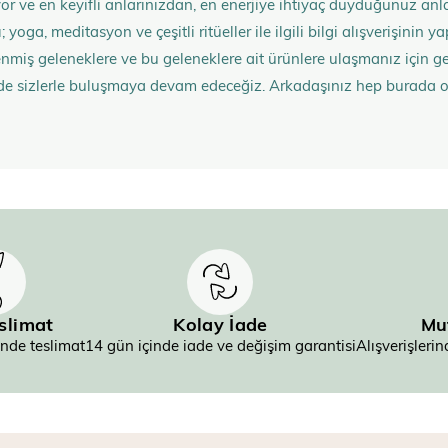
rüyor ve en keyifli anlarınızdan, en enerjiye ihtiyaç duyduğunuz 
 yoga, meditasyon ve çeşitli ritüeller ile ilgili bilgi alışverişinin
nmiş geleneklere ve bu geleneklere ait ürünlere ulaşmanız içi
de sizlerle buluşmaya devam edeceğiz. Arkadaşınız hep burada 
eslimat
Kolay İade
Mu
inde teslimat
14 gün içinde iade ve değişim garantisi
Alışverişler