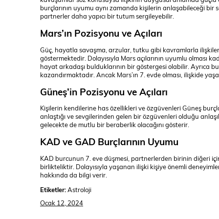
burçlarının uyumu aynı zamanda kişilerin anlaşabileceği bir sev
partnerler daha yapıcı bir tutum sergileyebilir.
Mars’ın Pozisyonu ve Açıları
Güç, hayatla savaşma, arzular, tutku gibi kavramlarla ilişkilend
göstermektedir. Dolayısıyla Mars açılarının uyumlu olması kad
hayat arkadaşı bulduklarının bir göstergesi olabilir. Ayrıca bu
kazandırmaktadır. Ancak Mars’ın 7. evde olması, ilişkide yaşan
Güneş’in Pozisyonu ve Açıları
Kişilerin kendilerine has özellikleri ve özgüvenleri Güneş burçl
anlaştığı ve sevgilerinden gelen bir özgüvenleri olduğu anlaşılır
gelecekte de mutlu bir beraberlik olacağını gösterir.
KAD ve GAD Burçlarının Uyumu
KAD burcunun 7. eve düşmesi, partnerlerden birinin diğeri için
birlikteliktir. Dolayısıyla yaşanan ilişki kişiye önemli deneyiml
hakkında da bilgi verir.
Etiketler:
Astroloji
Ocak 12, 2024