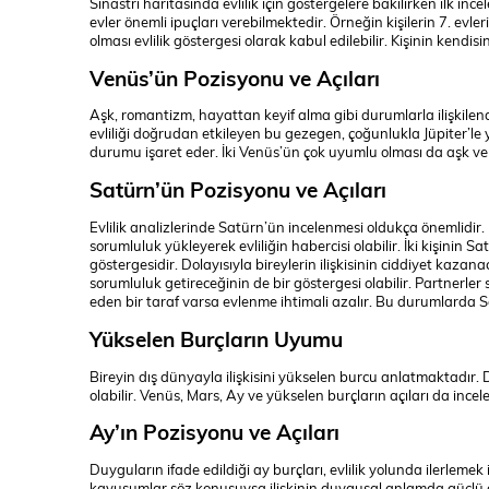
Sinastri haritasında evlilik için göstergelere bakılırken ilk in
evler önemli ipuçları verebilmektedir. Örneğin kişilerin 7. ev
olması evlilik göstergesi olarak kabul edilebilir. Kişinin kendisini
Venüs’ün Pozisyonu ve Açıları
Aşk, romantizm, hayattan keyif alma gibi durumlarla ilişkilendir
evliliği doğrudan etkileyen bu gezegen, çoğunlukla Jüpiter’le 
durumu işaret eder. İki Venüs’ün çok uyumlu olması da aşk ve
Satürn’ün Pozisyonu ve Açıları
Evlilik analizlerinde Satürn’ün incelenmesi oldukça önemlidir
sorumluluk yükleyerek evliliğin habercisi olabilir. İki kişinin 
göstergesidir. Dolayısıyla bireylerin ilişkisinin ciddiyet kazan
sorumluluk getireceğinin de bir göstergesi olabilir. Partnerler
eden bir taraf varsa evlenme ihtimali azalır. Bu durumlarda Sat
Yükselen Burçların Uyumu
Bireyin dış dünyayla ilişkisini yükselen burcu anlatmaktadır. D
olabilir. Venüs, Mars, Ay ve yükselen burçların açıları da incele
Ay’ın Pozisyonu ve Açıları
Duyguların ifade edildiği ay burçları, evlilik yolunda ilerlemek 
kavuşumlar söz konusuysa ilişkinin duygusal anlamda güçlü old