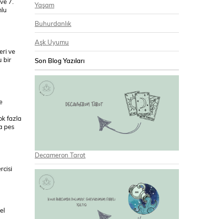
ve 7.
Yaşam
mlu
Buhurdanlık
Aşk Uyumu
eri ve
 bir
Son Blog Yazıları
e
ok fazla
da pes
Decameron Tarot
rcisi
el