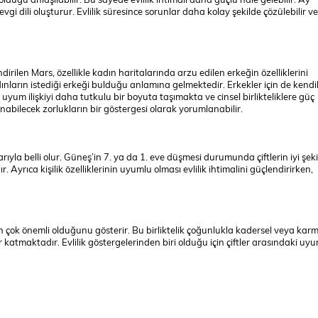
gi dili oluşturur. Evlilik süresince sorunlar daha kolay şekilde çözülebilir ve
irilen Mars, özellikle kadın haritalarında arzu edilen erkeğin özelliklerini
ınların istediği erkeği bulduğu anlamına gelmektedir. Erkekler için de kendi
 uyum ilişkiyi daha tutkulu bir boyuta taşımakta ve cinsel birlikteliklere güç
abilecek zorlukların bir göstergesi olarak yorumlanabilir.
arıyla belli olur. Güneş’in 7. ya da 1. eve düşmesi durumunda çiftlerin iyi şek
. Ayrıca kişilik özelliklerinin uyumlu olması evlilik ihtimalini güçlendirirken,
 çok önemli olduğunu gösterir. Bu birliktelik çoğunlukla kadersel veya karm
er katmaktadır. Evlilik göstergelerinden biri olduğu için çiftler arasındaki uy