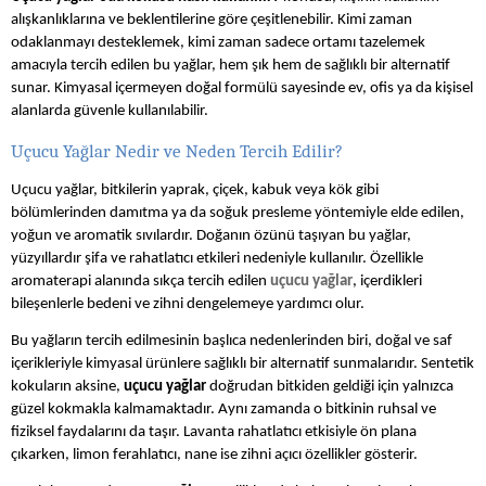
alışkanlıklarına ve beklentilerine göre çeşitlenebilir. Kimi zaman
odaklanmayı desteklemek, kimi zaman sadece ortamı tazelemek
amacıyla tercih edilen bu yağlar, hem şık hem de sağlıklı bir alternatif
sunar. Kimyasal içermeyen doğal formülü sayesinde ev, ofis ya da kişisel
alanlarda güvenle kullanılabilir.
Uçucu Yağlar Nedir ve Neden Tercih Edilir?
Uçucu yağlar, bitkilerin yaprak, çiçek, kabuk veya kök gibi
bölümlerinden damıtma ya da soğuk presleme yöntemiyle elde edilen,
yoğun ve aromatik sıvılardır. Doğanın özünü taşıyan bu yağlar,
yüzyıllardır şifa ve rahatlatıcı etkileri nedeniyle kullanılır. Özellikle
aromaterapi alanında sıkça tercih edilen
uçucu yağlar
, içerdikleri
bileşenlerle bedeni ve zihni dengelemeye yardımcı olur.
Bu yağların tercih edilmesinin başlıca nedenlerinden biri, doğal ve saf
içerikleriyle kimyasal ürünlere sağlıklı bir alternatif sunmalarıdır. Sentetik
kokuların aksine,
uçucu yağlar
doğrudan bitkiden geldiği için yalnızca
güzel kokmakla kalmamaktadır. Aynı zamanda o bitkinin ruhsal ve
fiziksel faydalarını da taşır. Lavanta rahatlatıcı etkisiyle ön plana
çıkarken, limon ferahlatıcı, nane ise zihni açıcı özellikler gösterir.