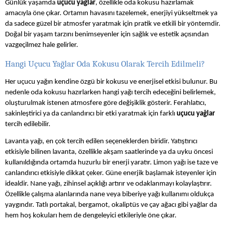
Günlük yaşamda
uçucu yağlar
, özellikle oda kokusu hazırlamak
amacıyla öne çıkar. Ortamın havasını tazelemek, enerjiyi yükseltmek ya
da sadece güzel bir atmosfer yaratmak için pratik ve etkili bir yöntemdir.
Doğal bir yaşam tarzını benimseyenler için sağlık ve estetik açısından
vazgeçilmez hale gelirler.
Hangi Uçucu Yağlar Oda Kokusu Olarak Tercih Edilmeli?
Her uçucu yağın kendine özgü bir kokusu ve enerjisel etkisi bulunur. Bu
nedenle oda kokusu hazırlarken hangi yağı tercih edeceğini belirlemek,
oluşturulmak istenen atmosfere göre değişiklik gösterir. Ferahlatıcı,
sakinleştirici ya da canlandırıcı bir etki yaratmak için farklı
uçucu yağlar
tercih edilebilir.
Lavanta yağı, en çok tercih edilen seçeneklerden biridir. Yatıştırıcı
etkisiyle bilinen lavanta, özellikle akşam saatlerinde ya da uyku öncesi
kullanıldığında ortamda huzurlu bir enerji yaratır. Limon yağı ise taze ve
canlandırıcı etkisiyle dikkat çeker. Güne enerjik başlamak isteyenler için
idealdir. Nane yağı, zihinsel açıklığı artırır ve odaklanmayı kolaylaştırır.
Özellikle çalışma alanlarında nane veya biberiye yağı kullanımı oldukça
yaygındır. Tatlı portakal, bergamot, okaliptüs ve çay ağacı gibi yağlar da
hem hoş kokuları hem de dengeleyici etkileriyle öne çıkar.