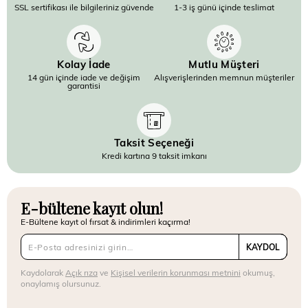
SSL sertifikası ile bilgileriniz güvende
1-3 iş günü içinde teslimat
Kolay İade
Mutlu Müşteri
14 gün içinde iade ve değişim
Alışverişlerinden memnun müşteriler
garantisi
Taksit Seçeneği
Kredi kartına 9 taksit imkanı
E-bültene kayıt olun!
E-Bültene kayıt ol fırsat & indirimleri kaçırma!
KAYDOL
Kaydolarak
Açık rıza
ve
Kişisel verilerin korunması metnini
okumuş,
onaylamış olursunuz.