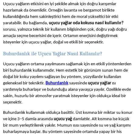
Uçucu yağların etkisini en iyi şekilde almak için doğru karışımlar
hazırlamak da önemlidir. Örneğin lavanta ve bergamot birlikte
kullanıldığında hem sakinleştirici hem de moral yükseltici bir etki
yaratabilir. Bu bağlamda,
uçucu yağlar oda kokusu nasıl kullanılır?
sorusu, yalnızca teknik bir kullanım bilgisinden çok, doğru yağı doğru
amaçla seçme becerisini de içerir. Ortamın enerjisini değiştirmek
isteyenler için uçucu yağlar, doğal ve etkili bir seçenektir.
Buhurdanlık ile Uçucu Yağlar Nasıl Kullanılır?
Uçucu yağların ortama yayılmasını sağlamak için en etkili yöntemlerden
biri buhurdanlık kullanımıdır. Hem estetik bir görünüm sunan hem de
doğal bir koku yayılımı sağlayan bu yöntem, yüzyıllardır kullanılan
geleneksel bir tekniktir.
Buhurdanlık
sayesinde
uçucu yağlar
ısı
yardımıyla buharlaşır ve bulunduğu alana yavaşça yayılır. Özellikle evde
sakin, huzurlu bir atmosfer yaratmak isteyenler için oldukça ideal bir
seçenektir.
Buhurdanlık kullanmak oldukça basittir. Üst kısmına bir miktar su konur
ve içine 3–5 damla arasında
uçucu yağ
damlatılır. Alt kısmına ise küçük
bir mum yerleştirilerek yakılır. Mumun ısısı sayesinde su ve yağ karışımı
buharlaşmaya başlar. Bu yöntem sayesinde ortamda yapay bir his