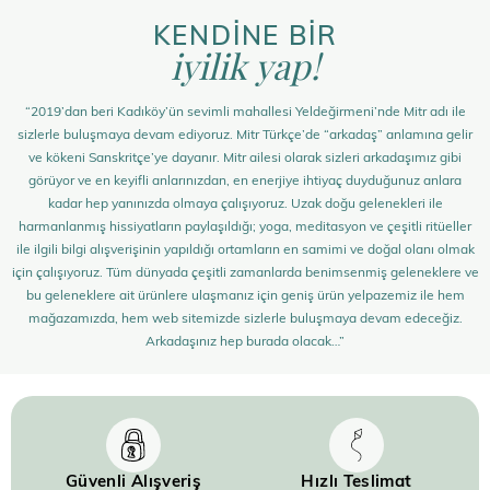
KENDİNE BİR
iyilik yap!
“2019’dan beri Kadıköy’ün sevimli mahallesi Yeldeğirmeni’nde Mitr adı ile
sizlerle buluşmaya devam ediyoruz. Mitr Türkçe’de “arkadaş” anlamına gelir
ve kökeni Sanskritçe’ye dayanır. Mitr ailesi olarak sizleri arkadaşımız gibi
görüyor ve en keyifli anlarınızdan, en enerjiye ihtiyaç duyduğunuz anlara
kadar hep yanınızda olmaya çalışıyoruz. Uzak doğu gelenekleri ile
harmanlanmış hissiyatların paylaşıldığı; yoga, meditasyon ve çeşitli ritüeller
ile ilgili bilgi alışverişinin yapıldığı ortamların en samimi ve doğal olanı olmak
için çalışıyoruz. Tüm dünyada çeşitli zamanlarda benimsenmiş geleneklere ve
bu geleneklere ait ürünlere ulaşmanız için geniş ürün yelpazemiz ile hem
mağazamızda, hem web sitemizde sizlerle buluşmaya devam edeceğiz.
Arkadaşınız hep burada olacak…”
Güvenli Alışveriş
Hızlı Teslimat