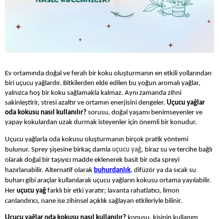
Ev ortamında doğal ve ferah bir koku oluşturmanın en etkili yollarından
biri uçucu yağlardır. Bitkilerden elde edilen bu yoğun aromalı yağlar,
yalnızca hoş bir koku sağlamakla kalmaz. Aynı zamanda zihni
sakinleştirir, stresi azaltır ve ortamın enerjisini dengeler.
Uçucu yağlar
oda kokusu nasıl kullanılır?
sorusu, doğal yaşamı benimseyenler ve
yapay kokulardan uzak durmak isteyenler için önemli bir konudur.
Uçucu yağlarla oda kokusu oluşturmanın birçok pratik yöntemi
bulunur. Sprey şişesine birkaç damla
uçucu yağ
, biraz su ve tercihe bağlı
olarak doğal bir taşıyıcı madde eklenerek basit bir oda spreyi
hazırlanabilir. Alternatif olarak
buhurdanlık
, difüzör ya da sıcak su
buharı gibi araçlar kullanılarak uçucu yağların kokusu ortama yayılabilir.
Her
uçucu yağ
farklı bir etki yaratır; lavanta rahatlatıcı, limon
canlandırıcı, nane ise zihinsel açıklık sağlayan etkileriyle bilinir.
Uçucu yağlar oda kokusu nasıl kullanılır?
konusu, kişinin kullanım