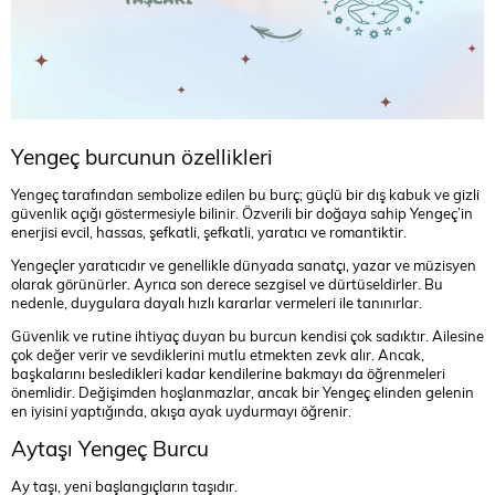
Yengeç burcunun özellikleri
Yengeç tarafından sembolize edilen bu burç; güçlü bir dış kabuk ve gizli
güvenlik açığı göstermesiyle bilinir. Özverili bir doğaya sahip Yengeç’in
enerjisi evcil, hassas, şefkatli, şefkatli, yaratıcı ve romantiktir.
Yengeçler yaratıcıdır ve genellikle dünyada sanatçı, yazar ve müzisyen
olarak görünürler. Ayrıca son derece sezgisel ve dürtüseldirler. Bu
nedenle, duygulara dayalı hızlı kararlar vermeleri ile tanınırlar.
Güvenlik ve rutine ihtiyaç duyan bu burcun kendisi çok sadıktır. Ailesine
çok değer verir ve sevdiklerini mutlu etmekten zevk alır. Ancak,
başkalarını besledikleri kadar kendilerine bakmayı da öğrenmeleri
önemlidir. Değişimden hoşlanmazlar, ancak bir Yengeç elinden gelenin
en iyisini yaptığında, akışa ayak uydurmayı öğrenir.
Aytaşı Yengeç Burcu
Ay taşı, yeni başlangıçların taşıdır.