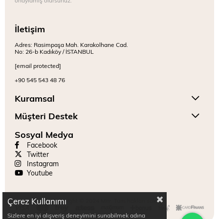
İletişim
Adres: Rasimpaşa Mah. Karakolhane Cad.
No: 26-b Kadıköy / İSTANBUL
[email protected]
+90 545 543 48 76
Kuramsal
Müşteri Destek
Sosyal Medya
Facebook
Twitter
Instagram
Youtube
Çerez Kullanımı
Copyright © 2024 Mitr. Tüm hakları saklıdır.
Sizlere en iyi alışveriş deneyimini sunabilmek adına