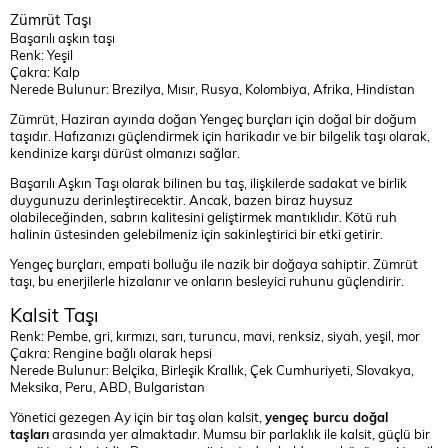
Zümrüt Taşı
Başarılı aşkın taşı
Renk: Yeşil
Çakra: Kalp
Nerede Bulunur: Brezilya, Mısır, Rusya, Kolombiya, Afrika, Hindistan
Zümrüt, Haziran ayında doğan Yengeç burçları için doğal bir doğum
taşıdır. Hafızanızı güçlendirmek için harikadır ve bir bilgelik taşı olarak,
kendinize karşı dürüst olmanızı sağlar.
Başarılı Aşkın Taşı olarak bilinen bu taş, ilişkilerde sadakat ve birlik
duygunuzu derinleştirecektir. Ancak, bazen biraz huysuz
olabileceğinden, sabrın kalitesini geliştirmek mantıklıdır. Kötü ruh
halinin üstesinden gelebilmeniz için sakinleştirici bir etki getirir.
Yengeç burçları, empati bolluğu ile nazik bir doğaya sahiptir. Zümrüt
taşı, bu enerjilerle hizalanır ve onların besleyici ruhunu güçlendirir.
Kalsit Taşı
Renk: Pembe, gri, kırmızı, sarı, turuncu, mavi, renksiz, siyah, yeşil, mor
Çakra: Rengine bağlı olarak hepsi
Nerede Bulunur: Belçika, Birleşik Krallık, Çek Cumhuriyeti, Slovakya,
Meksika, Peru, ABD, Bulgaristan
Yönetici gezegen Ay için bir taş olan kalsit,
yengeç burcu doğal
taşları
arasında yer almaktadır. Mumsu bir parlaklık ile kalsit, güçlü bir