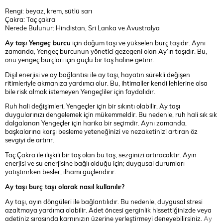
Rengi: beyaz, krem, sütlü sarı
Çakra: Taç çakra
Nerede Bulunur: Hindistan, Sri Lanka ve Avustralya
Ay taşı Yengeç burcu
için doğum taşı ve yükselen burç taşıdır. Aynı
zamanda, Yengeç burcunun yönetici gezegeni olan Ay’ın taşıdır. Bu,
onu yengeç burçları için güçlü bir taş haline getirir.
Dişil enerjisi ve ay bağlantısı ile ay taşı, hayatın sürekli değişen
ritimleriyle akmanıza yardımcı olur. Bu, ihtimaller kendi lehlerine olsa
bile risk almak istemeyen Yengeçliler için faydalıdır.
Ruh hali değişimleri, Yengeçler için bir sıkıntı olabilir. Ay taşı
duygularınızı dengelemek için mükemmeldir. Bu nedenle, ruh hali sık sık
dalgalanan Yengeçler için harika bir seçimdir. Aynı zamanda,
başkalarına karşı besleme yeteneğinizi ve nezaketinizi artıran öz
sevgiyi de artırır.
Taç Çakra ile ilişkili bir taş olan bu taş, sezginizi artıracaktır. Ayın
enerjisi ve su enerjisine bağlı olduğu için; duygusal durumları
yatıştırırken besler, ilhamı güçlendirir.
Ay taşı burç taşı olarak nasıl kullanılır?
Ay taşı, ayın döngüleri ile bağlantılıdır. Bu nedenle, duygusal stresi
azaltmaya yardımcı olabilir. Adet öncesi gerginlik hissettiğinizde veya
adetiniz sırasında karnınızın üzerine yerleştirmeyi deneyebilirsiniz.
Ay