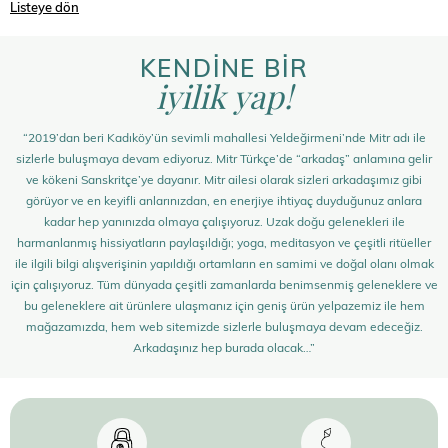
Listeye dön
KENDİNE BİR
iyilik yap!
“2019’dan beri Kadıköy’ün sevimli mahallesi Yeldeğirmeni’nde Mitr adı ile
sizlerle buluşmaya devam ediyoruz. Mitr Türkçe’de “arkadaş” anlamına gelir
ve kökeni Sanskritçe’ye dayanır. Mitr ailesi olarak sizleri arkadaşımız gibi
görüyor ve en keyifli anlarınızdan, en enerjiye ihtiyaç duyduğunuz anlara
kadar hep yanınızda olmaya çalışıyoruz. Uzak doğu gelenekleri ile
harmanlanmış hissiyatların paylaşıldığı; yoga, meditasyon ve çeşitli ritüeller
ile ilgili bilgi alışverişinin yapıldığı ortamların en samimi ve doğal olanı olmak
için çalışıyoruz. Tüm dünyada çeşitli zamanlarda benimsenmiş geleneklere ve
bu geleneklere ait ürünlere ulaşmanız için geniş ürün yelpazemiz ile hem
mağazamızda, hem web sitemizde sizlerle buluşmaya devam edeceğiz.
Arkadaşınız hep burada olacak…”