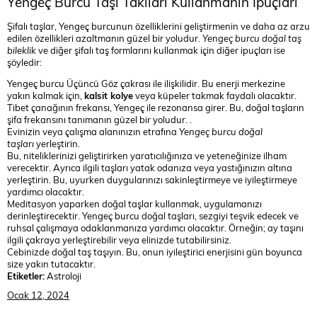
Yengeç Burcu Taşı Takıları Kullanmanın İpuçları
Şifalı taşlar, Yengeç burcunun özelliklerini geliştirmenin ve daha az arzu
edilen özellikleri azaltmanın güzel bir yoludur.
Yengeç burcu doğal taş
bileklik
ve diğer şifalı taş formlarını kullanmak için diğer ipuçları ise
şöyledir:
Yengeç burcu Üçüncü Göz çakrası ile ilişkilidir. Bu enerji merkezine
yakın kalmak için,
kalsit kolye
veya küpeler takmak faydalı olacaktır.
Tibet çanağının frekansı, Yengeç ile rezonansa girer. Bu, doğal taşların
şifa frekansını tanımanın güzel bir yoludur. .
Evinizin veya çalışma alanınızın etrafına
Yengeç burcu doğal
taşları
yerleştirin.
Bu, niteliklerinizi geliştirirken yaratıcılığınıza ve yeteneğinize ilham
verecektir. Ayrıca ilgili taşları yatak odanıza veya yastığınızın altına
yerleştirin. Bu, uyurken duygularınızı sakinleştirmeye ve iyileştirmeye
yardımcı olacaktır.
Meditasyon yaparken doğal taşlar kullanmak, uygulamanızı
derinleştirecektir. Yengeç burcu doğal taşları, sezgiyi teşvik edecek ve
ruhsal çalışmaya odaklanmanıza yardımcı olacaktır. Örneğin; ay taşını
ilgili çakraya yerleştirebilir veya elinizde tutabilirsiniz.
Cebinizde doğal taş taşıyın. Bu, onun iyileştirici enerjisini gün boyunca
size yakın tutacaktır.
Etiketler:
Astroloji
Ocak 12, 2024