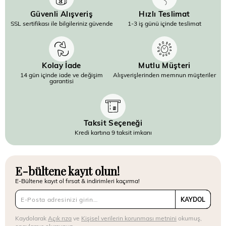
Güvenli Alışveriş
Hızlı Teslimat
SSL sertifikası ile bilgileriniz güvende
1-3 iş günü içinde teslimat
Kolay İade
Mutlu Müşteri
14 gün içinde iade ve değişim
Alışverişlerinden memnun müşteriler
garantisi
Taksit Seçeneği
Kredi kartına 9 taksit imkanı
E-bültene kayıt olun!
E-Bültene kayıt ol fırsat & indirimleri kaçırma!
KAYDOL
Kaydolarak
Açık rıza
ve
Kişisel verilerin korunması metnini
okumuş,
onaylamış olursunuz.