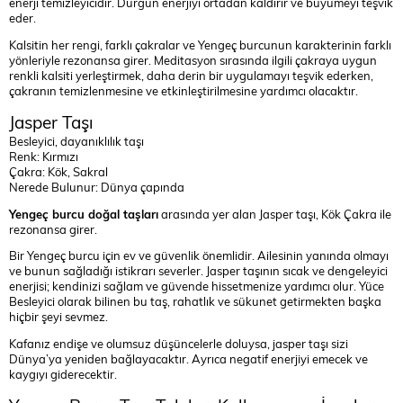
enerji temizleyicidir. Durgun enerjiyi ortadan kaldırır ve büyümeyi teşvik
eder.
Kalsitin her rengi, farklı çakralar ve Yengeç burcunun karakterinin farklı
yönleriyle rezonansa girer. Meditasyon sırasında ilgili çakraya uygun
renkli kalsiti yerleştirmek, daha derin bir uygulamayı teşvik ederken,
çakranın temizlenmesine ve etkinleştirilmesine yardımcı olacaktır.
Jasper Taşı
Besleyici, dayanıklılık taşı
Renk: Kırmızı
Çakra: Kök, Sakral
Nerede Bulunur: Dünya çapında
Yengeç burcu doğal taşları
arasında yer alan Jasper taşı, Kök Çakra ile
rezonansa girer.
Bir Yengeç burcu için ev ve güvenlik önemlidir. Ailesinin yanında olmayı
ve bunun sağladığı istikrarı severler. Jasper taşının sıcak ve dengeleyici
enerjisi; kendinizi sağlam ve güvende hissetmenize yardımcı olur. Yüce
Besleyici olarak bilinen bu taş, rahatlık ve sükunet getirmekten başka
hiçbir şeyi sevmez.
Kafanız endişe ve olumsuz düşüncelerle doluysa, jasper taşı sizi
Dünya’ya yeniden bağlayacaktır. Ayrıca negatif enerjiyi emecek ve
kaygıyı giderecektir.