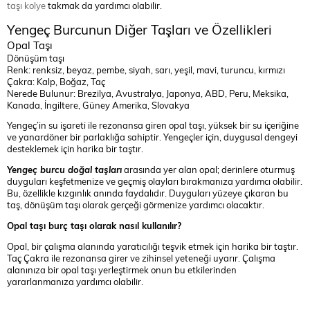
taşı kolye
takmak da yardımcı olabilir.
Yengeç Burcunun Diğer Taşları ve Özellikleri
Opal Taşı
Dönüşüm taşı
Renk: renksiz, beyaz, pembe, siyah, sarı, yeşil, mavi, turuncu, kırmızı
Çakra: Kalp, Boğaz, Taç
Nerede Bulunur: Brezilya, Avustralya, Japonya, ABD, Peru, Meksika,
Kanada, İngiltere, Güney Amerika, Slovakya
Yengeç’in su işareti ile rezonansa giren opal taşı, yüksek bir su içeriğine
ve yanardöner bir parlaklığa sahiptir. Yengeçler için, duygusal dengeyi
desteklemek için harika bir taştır.
Yengeç burcu doğal taşları
arasında yer alan opal; derinlere oturmuş
duyguları keşfetmenize ve geçmiş olayları bırakmanıza yardımcı olabilir.
Bu, özellikle kızgınlık anında faydalıdır. Duyguları yüzeye çıkaran bu
taş, dönüşüm taşı olarak gerçeği görmenize yardımcı olacaktır.
Opal taşı burç taşı olarak nasıl kullanılır?
Opal, bir çalışma alanında yaratıcılığı teşvik etmek için harika bir taştır.
Taç Çakra ile rezonansa girer ve zihinsel yeteneği uyarır. Çalışma
alanınıza bir opal taşı yerleştirmek onun bu etkilerinden
yararlanmanıza yardımcı olabilir.