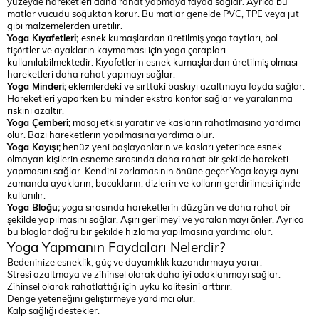
yüzeyde hareketleri daha rahat yapmaya fayda sağlar. Ayrıca bu
matlar vücudu soğuktan korur. Bu matlar genelde PVC, TPE veya jüt
gibi malzemelerden üretilir.
Yoga Kıyafetleri;
esnek kumaşlardan üretilmiş yoga taytları, bol
tişörtler ve ayakların kaymaması için yoga çorapları
kullanılabilmektedir. Kıyafetlerin esnek kumaşlardan üretilmiş olması
hareketleri daha rahat yapmayı sağlar.
Yoga Minderi;
eklemlerdeki ve sırttaki baskıyı azaltmaya fayda sağlar.
Hareketleri yaparken bu minder ekstra konfor sağlar ve yaralanma
riskini azaltır.
Yoga Çemberi;
masaj etkisi yaratır ve kasların rahatlmasına yardımcı
olur. Bazı hareketlerin yapılmasına yardımcı olur.
Yoga Kayışı;
henüz yeni başlayanların ve kasları yeterince esnek
olmayan kişilerin esneme sırasında daha rahat bir şekilde hareketi
yapmasını sağlar. Kendini zorlamasının önüne geçer.Yoga kayışı aynı
zamanda ayakların, bacakların, dizlerin ve kolların gerdirilmesi içinde
kullanılır.
Yoga Bloğu;
yoga sırasında hareketlerin düzgün ve daha rahat bir
şekilde yapılmasını sağlar. Aşırı gerilmeyi ve yaralanmayı önler. Ayrıca
bu bloglar doğru bir şekilde hizlama yapılmasına yardımcı olur.
Yoga Yapmanın Faydaları Nelerdir?
Bedeninize esneklik, güç ve dayanıklık kazandırmaya yarar.
Stresi azaltmaya ve zihinsel olarak daha iyi odaklanmayı sağlar.
Zihinsel olarak rahatlattığı için uyku kalitesini arttırır.
Denge yeteneğini geliştirmeye yardımcı olur.
Kalp sağlığı destekler.