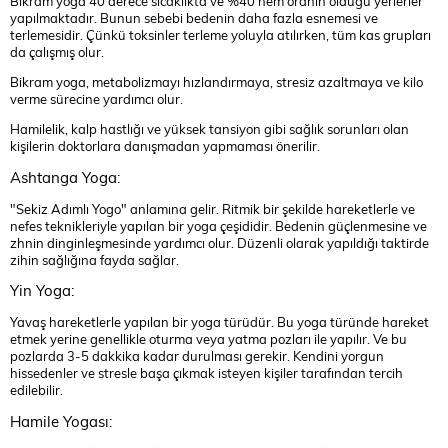
Bikram yoga 40 derece sıcaklıkta ve %40 nem oranın olduğu yerlerler
yapılmaktadır. Bunun sebebi bedenin daha fazla esnemesi ve
terlemesidir. Çünkü toksinler terleme yoluyla atılırken, tüm kas grupları
da çalışmış olur.
Bikram yoga, metabolizmayı hızlandırmaya, stresiz azaltmaya ve kilo
verme sürecine yardımcı olur.
Hamilelik, kalp hastlığı ve yüksek tansiyon gibi sağlık sorunları olan
kişilerin doktorlara danışmadan yapmaması önerilir.
Ashtanga Yoga:
"Sekiz Adımlı Yogo" anlamına gelir. Ritmik bir şekilde hareketlerle ve
nefes teknikleriyle yapılan bir yoga çeşididir. Bedenin güçlenmesine ve
zhnin dinginleşmesinde yardımcı olur. Düzenli olarak yapıldığı taktirde
zihin sağlığına fayda sağlar.
Yin Yoga:
Yavaş hareketlerle yapılan bir yoga türüdür. Bu yoga türünde hareket
etmek yerine genellikle oturma veya yatma pozları ile yapılır. Ve bu
pozlarda 3-5 dakkika kadar durulması gerekir. Kendini yorgun
hissedenler ve stresle başa çıkmak isteyen kişiler tarafından tercih
edilebilir.
Hamile Yogası: