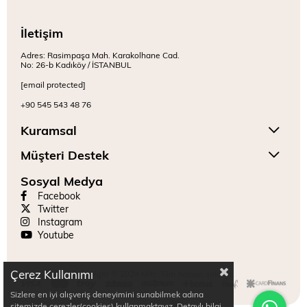
İletişim
Adres: Rasimpaşa Mah. Karakolhane Cad.
No: 26-b Kadıköy / İSTANBUL
[email protected]
+90 545 543 48 76
Kuramsal
Müşteri Destek
Sosyal Medya
Facebook
Twitter
Instagram
Youtube
Çerez Kullanımı
Copyright © 2024 Mitr. Tüm hakları saklıdır.
Sizlere en iyi alışveriş deneyimini sunabilmek adına
sitemizde çerezler(cookies) kullanmaktayız. Detaylı bilgi