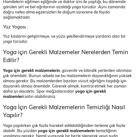
Hamilelerin eğitmen eşliğinde ve doktor izni ile yaptığı, bu dönemde
görülen sırt ve bel ağrılarının azaldığı yoga türüdür. Aynı zamanda
doğru nefes alma egzersizleri ile doğum sürecene de fayda
sağlamaktadır.
Yüz Yogası :
Yüz kaslarını geliştirmeye, ve yüzü şekillendirmeye yardımcı olan bir
yoga türüdür.
Yoga için Gerekli Malzemeler Nerelerden Temin
Edilir?
Yoga için gerekli malzemelerin
, güvenilir ve bilindik yerlerden alınması
çok önemlidir. Bunun sebebi ise bu malzemelerin dayanıklığının yüksek
olması gerekir. Bu malzemlerden bazıları vücut ağırlığını taşıdığı için
dayanıklı olması önemlidir. Görerek almak, kontrol etmek her zaman
daha iyi olacaktır. Spor mağzalarından
yoga için gerekli
malzemleri
satın alabilirsiniz.
Yoga İçin Gerekli Malzemelerin Temizliği Nasıl
Yapılır?
Yoga yapılırken çok fazla hareket edilebildiğinden terleme çok fazla
olabilir. Bu yüzden
yoga için gerekli malzemelerin
temizliğinin
yapılması gerekir. Nemli yumuşak bir bezle silenerek veya suda