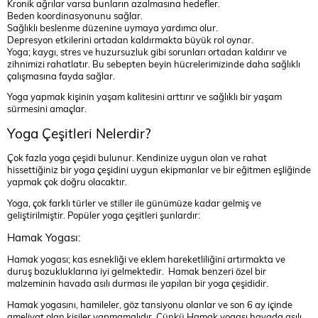
Kronik ağrılar varsa bunların azalmasına hedefler.
Beden koordinasyonunu sağlar.
Sağlıklı beslenme düzenine uymaya yardımcı olur.
Depresyon etkilerini ortadan kaldırmakta büyük rol oynar.
Yoga; kaygı, stres ve huzursuzluk gibi sorunları ortadan kaldırır ve
zihnimizi rahatlatır. Bu sebepten beyin hücrelerimizinde daha sağlıklı
çalışmasına fayda sağlar.
Yoga yapmak kişinin yaşam kalitesini arttırır ve sağlıklı bir yaşam
sürmesini amaçlar.
Yoga Çeşitleri Nelerdir?
Çok fazla yoga çeşidi bulunur. Kendinize uygun olan ve rahat
hissettiğiniz bir yoga çeşidini uygun ekipmanlar ve bir eğitmen eşliğinde
yapmak çok doğru olacaktır.
Yoga, çok farklı türler ve stiller ile günümüze kadar gelmiş ve
geliştirilmiştir. Popüler yoga çeşitleri şunlardır:
Hamak Yogası:
Hamak yogası; kas esnekliği ve eklem hareketliliğini artırmakta ve
duruş bozukluklarına iyi gelmektedir. Hamak benzeri özel bir
malzeminin havada asılı durması ile yapılan bir yoga çeşididir.
Hamak yogasını, hamileler, göz tansiyonu olanlar ve son 6 ay içinde
ameliyat olan kişiler yapmamalıdır. Çünkü Hamak yogası havada asılı