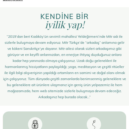
KENDİNE BİR
iyilik yap!
“2019’dan beri Kadıköy’ün sevimli mahallesi Yeldeğirmeni’nde Mitr adı ile
sizlerle buluşmaya devam ediyoruz. Mitr Türkçe’de “arkadaş” anlamına gelir
ve kökeni Sanskritçe’ye dayanır. Mitr ailesi olarak sizleri arkadaşımız gibi
görüyor ve en keyifli anlarınızdan, en enerjiye ihtiyaç duyduğunuz anlara
kadar hep yanınızda olmaya çalışıyoruz. Uzak doğu gelenekleri ile
harmanlanmış hissiyatların paylaşıldığı; yoga, meditasyon ve çeşitli ritüeller
ile ilgili bilgi alışverişinin yapıldığı ortamların en samimi ve doğal olanı olmak
için çalışıyoruz. Tüm dünyada çeşitli zamanlarda benimsenmiş geleneklere ve
bu geleneklere ait ürünlere ulaşmanız için geniş ürün yelpazemiz ile hem
mağazamızda, hem web sitemizde sizlerle buluşmaya devam edeceğiz.
Arkadaşınız hep burada olacak…”