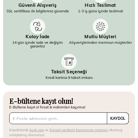
Güvenli Alışveriş
Hızlı Teslimat
SSL sertifikası ile bilgileriniz güvende
1-3 iş günü içinde teslimat
Kolay İade
Mutlu Müşteri
14 gün içinde iade ve değişim
Alışverişlerinden memnun müşteriler
garantisi
Taksit Seçeneği
Kredi kartına 9 taksit imkanı
E-bültene kayıt olun!
E-Bültene kayıt ol fırsat & indirimleri kaçırma!
KAYDOL
Kaydolarak
Açık rıza
ve
Kişisel verilerin korunması metnini
okumuş,
onaylamış olursunuz.