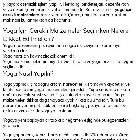
yıkayarak temizlik işlemi yapılır. Herhangi bir deterjan, dezenfektan
veya alkon içeren ürünler kullanılmamalıdır. Bu tarz ürünler
yoga için
gerekli malzemlere
zarar verebilir. Çamaşır makinasını ve kurutma
makinası kullanmaktan da kaçınınız.
Yoga İçin Gerekli Malzemeler Seçilirken Nelere
Dikkat Edilmelidir?
Yoga malzemeleri
, pozisyonların doğruluk seviyesini korumaya
yardımcı olur.
Yoga matı için kaymazlık çok önemlidir.
Yoga malzememelerinin boyutu, vücut tipine ve yoga pozlarına uygun
seçilmelidir.
Yoga Nasıl Yapılır?
Yoga yapmak için; doğru ortam, hareketleri kısıtlmayan kıyafetler ve
konfor sağlayan
yoga malzemeleri
gereklidir. Yoga sırasında dikkati
dağıtmayacak, sessiz ve hafif ışıklı bir ortam ayarlanmalıdır. Yoga
malzemeleri dikkat dağıtmayacak yakınlıkta bulumalıdır. Tüm bu
durumlar yerine getirildikten sonra başlangıç poziyonuna geçilir ve
nefes egzersizleri ile yogaya başlanır.
Yogaya yeni başlayanlar tabiki bir eğitmen eşliğinde bu egzersizleri
yapmalıdır.
Yoga yaparken çok hızlı hareket edilmemelidir. Vücudunuzun süreç
esnasında zarar görmesi engellenmelidir. Daha önce çalışılmış olan